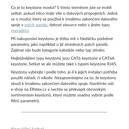
Co je to keystone modul? S tímto termínem jste se mohli
setkat, pokud něco málo víte o datových propojeních. Jedná
se o modul, který se používá k trvalému zakončení datového
spoje v
patch panelu
, datové zásuvce nebo v jiném typu
rozvaděče
.
Při nakupování keystonu je třeba mít v hledáčku podobné
parametry, jako například u již zmíněných patch panelů.
Zajímat vás bude kategorie kabeláže nebo typ stínění.
Nejběžnějšími typy keystonů jsou CAT6 keystone a CAT6A
keystone. Setkat se ale můžete také s typem keystone RJ45.
Keystony vybírejte i podle toho, je-li k jejich instalaci potřeba
použití nářadí, či nikoliv. Nezapomínejme na to, že keystony
slouží k trvalému zakončení datového spoje. Navštivte náš
e-shop na Elfetex.cz a nechte se překvapit obrovským
sortimentem keystonů, které můžete snadno vybrat podle
filtrů parametrů.