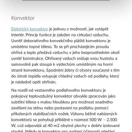
Konvektor
Elektrický konvektor
je jednou z možností, jak vytápět
interiér. Princip funkce je založen na cirkulaci vzduchu.
Uvnitř dekorativního konvekčního pláště konvektoru je
umístěno topné těleso. To se při procházejícím proudu
ohřívá a teplo předává vzduchu v jeho bezprostředním okolí
uvnitř konstrukce. Ohřívaný vzduch snižuje svou hustotu a
samovolně pak stoupá k výdechům umístěným na horní
straně konvektoru. Spodními žebry či otvory současné s tím
do útrob topidla vstupuje chladný vzduch od podlahy, který
je následně opět ohříván.
Na rozdíl od vestavného podlahového konvektoru je
pokojový teplovzdušný konvektor obvykle zpracován jako
subtilní těleso s malou hloubkou pro možnost snadného
zavěšení na stěnu nebo postavení na podlahu pomocí
přiložených stabilizačních nožek. Výkony běžně nabízených
konvektorů se pohybují přibližně v rozmezí 500 W – 2.500
W, což odpovídá až 40 m2 obytné plochy v dobře izolované
stavbě. Někdy je konvektor pro zvýšení účinnosti předání