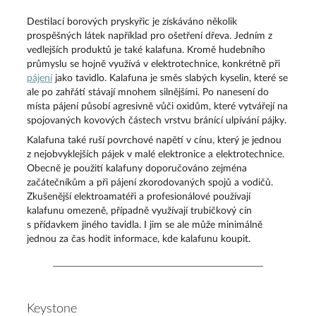
Destilací borových pryskyřic je získáváno několik
prospěšných látek například pro ošetření dřeva. Jedním z
vedlejších produktů je také kalafuna. Kromě hudebního
průmyslu se hojně využívá v elektrotechnice, konkrétně při
pájení
jako tavidlo. Kalafuna je směs slabých kyselin, které se
ale po zahřátí stávají mnohem silnějšími. Po nanesení do
místa pájení působí agresivně vůči oxidům, které vytvářejí na
spojovaných kovových částech vrstvu bránící ulpívání pájky.
Kalafuna také ruší povrchové napětí v cínu, který je jednou
z nejobvyklejších pájek v malé elektronice a elektrotechnice.
Obecně je použití kalafuny doporučováno zejména
začátečníkům a při pájení zkorodovaných spojů a vodičů.
Zkušenější elektroamatéři a profesionálové používají
kalafunu omezeně, případně využívají trubičkový cín
s přídavkem jiného tavidla. I jim se ale může minimálně
jednou za čas hodit informace, kde kalafunu koupit.
Keystone