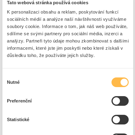
Tato webová stránka používá cookies
chromováním.
K personalizaci obsahu a reklam, poskytování funkcí
sociálních médií a analýze naší návštěvnosti využíváme
soubory cookie. Informace o tom, jak náš web používáte,
sdílíme se svými partnery pro sociální média, inzerci a
Bojler
analýzy. Partneři tyto údaje mohou zkombinovat s dalšími
Principiálně jednoduchý ale také účinný způsob přípravy
informacemi, které jste jim poskytli nebo které získali v
teplé vody pro domácnost a kancelář je
bojler
. Nejčastěji se
důsledku toho, že používáte jejich služby.
lze setkat s bojlerem elektrickým, který vodu ohřívá pomocí
vnořené topné patrony. Naproti tomu plynový bojler je
vybaven vlastním hořákem pro spalování plynu a
Výběr
samozřejmě i odvodem spalin, který je nutné napojit na
Nutné
odpovídající spalinovou cestu v podobě kouřovodu a
souhlasu
komína.
Pro maximální efektivitu ohřevu vody, zachování teploty co
Preferenční
možná nejdelší dobu a také pro udržení hygienické čistoty je
nádoba bojleru válcová případně oválná. Z hlediska umístění
a orientace je možné volit bojler svislý i horizontální.
Statistické
Zajímavou alternativou je pořízení bojleru s výměníkem,
který umožňuje napojení dalšího zdroje tepla, například
solárních panelů.