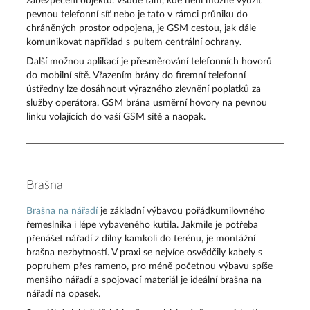
zabezpečení objektů. Všude tam, kde není možné využít
pevnou telefonní síť nebo je tato v rámci průniku do
chráněných prostor odpojena, je GSM cestou, jak dále
komunikovat například s pultem centrální ochrany.
Další možnou aplikací je přesměrování telefonních hovorů
do mobilní sítě. Vřazením brány do firemní telefonní
ústředny lze dosáhnout výrazného zlevnění poplatků za
služby operátora. GSM brána usměrní hovory na pevnou
linku volajících do vaší GSM sítě a naopak.
Brašna
Brašna na nářadí
je základní výbavou pořádkumilovného
řemeslníka i lépe vybaveného kutila. Jakmile je potřeba
přenášet nářadí z dílny kamkoli do terénu, je montážní
brašna nezbytností. V praxi se nejvíce osvědčily kabely s
popruhem přes rameno, pro méně početnou výbavu spíše
menšího nářadí a spojovací materiál je ideální brašna na
nářadí na opasek.