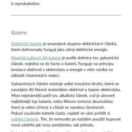
k reprokabelům.
Baterie
Elektrická baterie
je propojená skupina elektrických článků,
které dohromady fungují jako zdroj elektrické energie.
Klasická tužková AA baterie
je podle definice tzv. galvanický
článek, nejedná se de facto o baterii. Funguje na principu
ionizace elektrod v elektrolytu a energie v něm vzniká na
základě chemických reakcí.
Galvanických článků existuje velké množství druhů, které se
navzájem liší hlavně materiálem elektrod a typem elektrolytu.
Mezi nejznámější patří tzv. alkalický článek, což je zároveň
nejběžnější typ baterie, nebo lithium-iontový akumulátor,
který je velmi účinný a chlubí se vysokou životností.
Pokud využíváte baterie často, vyplatí se vám pořídit si
nabíjecí baterie
. Tím, že nemusíte po každém použití kupovat
nové ušetříte jak svou peněženku, tak přírodu.