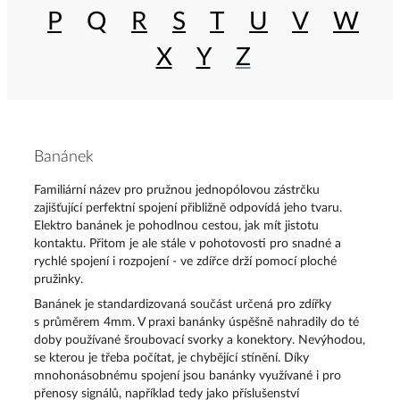
P
Q
R
S
T
U
V
W
X
Y
Z
Banánek
Familiární název pro pružnou jednopólovou zástrčku
zajišťující perfektní spojení přibližně odpovídá jeho tvaru.
Elektro banánek je pohodlnou cestou, jak mít jistotu
kontaktu. Přitom je ale stále v pohotovosti pro snadné a
rychlé spojení i rozpojení - ve zdířce drží pomocí ploché
pružinky.
Banánek je standardizovaná součást určená pro zdířky
s průměrem 4mm. V praxi banánky úspěšně nahradily do té
doby používané šroubovací svorky a konektory. Nevýhodou,
se kterou je třeba počítat, je chybějící stínění. Díky
mnohonásobnému spojení jsou banánky využívané i pro
přenosy signálů, například tedy jako příslušenství