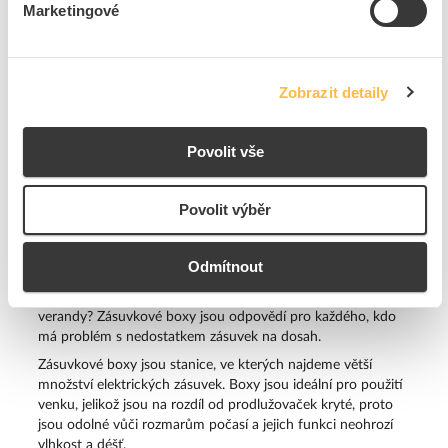
Marketingové
A jak správně vybrat bojler? Obecné doporučení mluví o
objemu 30-50 l na jednoho člena domácnosti. Zvýšenou
spotřebu pak představuje přítomnost malých dětí a
spotřebičů vody s velkými nároky. Pro čtyřčlennou rodinu
Zobrazit detaily
s koupelnou vybavenou vanou to pak znamená
bojler o
objemu 150-200 l
.
Povolit vše
Povolit výběr
Box
Nedostatek napájecích míst pro všechny vaše kuchyňské
Odmítnout
spotřebiče při venkovním grilování? Nebo potřebujete mít
zapojených více lamp najednou pro kvalitní osvětlení
verandy? Zásuvkové boxy jsou odpovědí pro každého, kdo
má problém s nedostatkem zásuvek na dosah.
Zásuvkové boxy jsou stanice, ve kterých najdeme větší
množství elektrických zásuvek. Boxy jsou ideální pro použití
venku, jelikož jsou na rozdíl od prodlužovaček kryté, proto
jsou odolné vůči rozmarům počasí a jejich funkci neohrozí
vlhkost a déšť.