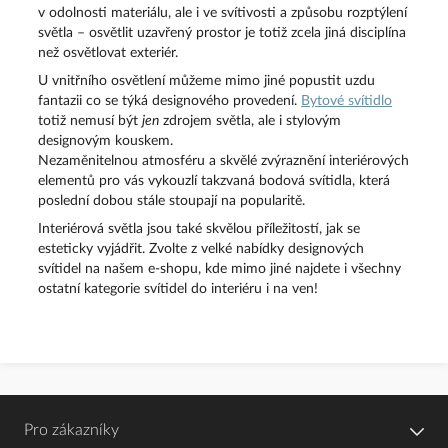
v odolnosti materiálu, ale i ve svítivosti a způsobu rozptýlení
světla – osvětlit uzavřený prostor je totiž zcela jiná disciplína
než osvětlovat exteriér.
U vnitřního osvětlení můžeme mimo jiné popustit uzdu
fantazii co se týká designového provedení.
Bytové svítidlo
totiž nemusí být
jen
zdrojem světla, ale i stylovým
designovým kouskem.
Nezaměnitelnou atmosféru a skvělé zvýraznění interiérových
elementů pro vás vykouzlí takzvaná bodová svítidla, která
poslední dobou stále stoupají na popularitě.
Interiérová světla jsou také skvělou příležitostí, jak se
esteticky vyjádřit. Zvolte z velké nabídky designových
svítidel na našem e-shopu, kde mimo jiné najdete i všechny
ostatní kategorie svítidel do interiéru i na ven!
Pro zákazníky