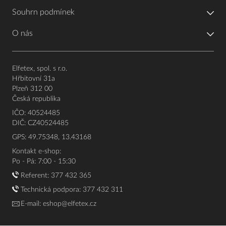
Souhrn podmínek
O nás
Elfetex, spol. s r.o.
Hřbitovní 31a
Plzeň 312 00
Česká republika
IČO: 40524485
DIČ: CZ40524485
GPS: 49.75348, 13.43168
Kontakt e-shop:
Po - Pá: 7:00 - 15:30
Referent:
377 432 365
Technická podpora: 377 432 311
E-mail:
eshop@elfetex.cz