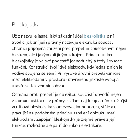
Bleskojistka
Už z názvu je jasné, jaký základní účel
bleskojistka
plní.
Svodič, jak zní její správný název, je elektrická součást
chránící připojená zařízení před přepětím způsobeným nejen
bleskem, ale i jakýmkoli jiným zdrojem. Princip funkce
bleskojistky je ve své podstatě jednoduchý a tedy i vysoce
funkční. Konstrukci tvoří dvě elektrody, kdy jedna z nich je
vodivě spojena se zemí. Při vysoké úrovni přepětí vznikne
mezi elektrodami v prostoru uzavřeného jiskřiště výboj a
uzavře se tak zemnící obvod.
Ochrana proti přepětí je důležitou součástí obvodů nejen
v domácnosti, ale i v průmyslu. Tam najde uplatnění složitější
ventilová bleskojistka s omezovacím odporem, stále ale
pracující na podobném principu zapálení oblouku mezi
elektrodami. Zapojení bleskojistky je zřejmé právě z její
funkce, rozhodně ale patří do rukou elektrikáře.