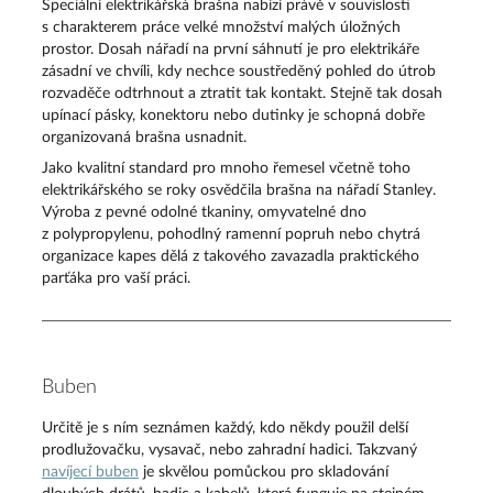
Speciální elektrikářská brašna nabízí právě v souvislosti
s charakterem práce velké množství malých úložných
prostor. Dosah nářadí na první sáhnutí je pro elektrikáře
zásadní ve chvíli, kdy nechce soustředěný pohled do útrob
rozvaděče odtrhnout a ztratit tak kontakt. Stejně tak dosah
upínací pásky, konektoru nebo dutinky je schopná dobře
organizovaná brašna usnadnit.
Jako kvalitní standard pro mnoho řemesel včetně toho
elektrikářského se roky osvědčila brašna na nářadí Stanley.
Výroba z pevné odolné tkaniny, omyvatelné dno
z polypropylenu, pohodlný ramenní popruh nebo chytrá
organizace kapes dělá z takového zavazadla praktického
parťáka pro vaší práci.
Buben
Určitě je s ním seznámen každý, kdo někdy použil delší
prodlužovačku, vysavač, nebo zahradní hadici. Takzvaný
navíjecí buben
je skvělou pomůckou pro skladování