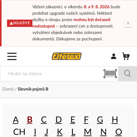
Vážení zákazníci, o víkendu
8. a 9. 8. 2026
bude
probíhat upgrade našich systémů. Některé
služby e-shopu proto
mohou být dočasně
×
DŮLEŽITÉ
nedostupné
– zobrazení cen a dostupnosti,
vytváření objednávek nebo zobrazení
dokumentů. Děkujeme za pochopení.
Přihlásit/Regi
Domů
Slovník pojmů B
A
B
C
D
E
F
G
H
CH
I
J
K
L
M
N
O