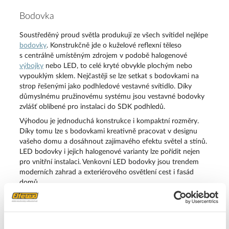
Bodovka
Soustředěný proud světla produkují ze všech svítidel nejlépe
bodovky
. Konstrukčně jde o kuželové reflexní těleso
s centrálně umístěným zdrojem v podobě halogenové
výbojky
nebo LED, to celé kryté obvykle plochým nebo
vypouklým sklem. Nejčastěji se lze setkat s bodovkami na
strop řešenými jako podhledové vestavné svítidlo. Díky
důmyslnému pružinovému systému jsou vestavné bodovky
zvlášť oblíbené pro instalaci do SDK podhledů.
Výhodou je jednoduchá konstrukce i kompaktní rozměry.
Díky tomu lze s bodovkami kreativně pracovat v designu
vašeho domu a dosáhnout zajímavého efektu světel a stínů.
LED bodovky i jejich halogenové varianty lze pořídit nejen
pro vnitřní instalaci. Venkovní LED bodovky jsou trendem
moderních zahrad a exteriérového osvětlení cest i fasád
domů.
Pro ještě lepší variabilitu použití je možné pořídit svítidlo
s výklopným mechanismem a tím pádem možností
směrování kuželu světla. Vnější konstrukce může být
plastová nebo kovová s povrchovou úpravou lakem či