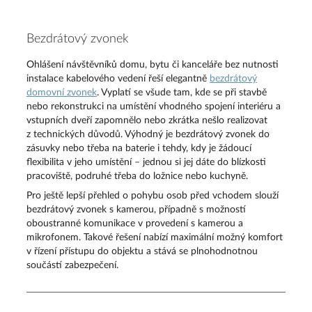
Bezdrátový zvonek
Ohlášení návštěvníků domu, bytu či kanceláře bez nutnosti
instalace kabelového vedení řeší elegantně
bezdrátový
domovní zvonek
. Vyplatí se všude tam, kde se při stavbě
nebo rekonstrukci na umístění vhodného spojení interiéru a
vstupních dveří zapomnělo nebo zkrátka nešlo realizovat
z technických důvodů. Výhodný je bezdrátový zvonek do
zásuvky nebo třeba na baterie i tehdy, kdy je žádoucí
flexibilita v jeho umístění – jednou si jej dáte do blízkosti
pracoviště, podruhé třeba do ložnice nebo kuchyně.
Pro ještě lepší přehled o pohybu osob před vchodem slouží
bezdrátový zvonek s kamerou, případně s možností
oboustranné komunikace v provedení s kamerou a
mikrofonem. Takové řešení nabízí maximální možný komfort
v řízení přístupu do objektu a stává se plnohodnotnou
součástí zabezpečení.