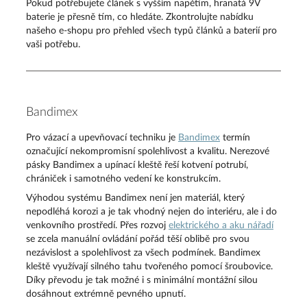
Pokud potřebujete článek s vyšším napětím, hranatá 9V
baterie je přesně tím, co hledáte. Zkontrolujte nabídku
našeho e-shopu pro přehled všech typů článků a baterií pro
vaši potřebu.
Bandimex
Pro vázací a upevňovací techniku je
Bandimex
termín
označující nekompromisní spolehlivost a kvalitu. Nerezové
pásky Bandimex a upínací kleště řeší kotvení potrubí,
chrániček i samotného vedení ke konstrukcím.
Výhodou systému Bandimex není jen materiál, který
nepodléhá korozi a je tak vhodný nejen do interiéru, ale i do
venkovního prostředí. Přes rozvoj
elektrického a aku nářadí
se zcela manuální ovládání pořád těší oblibě pro svou
nezávislost a spolehlivost za všech podmínek. Bandimex
kleště využívají silného tahu tvořeného pomocí šroubovice.
Díky převodu je tak možné i s minimální montážní silou
dosáhnout extrémně pevného upnutí.