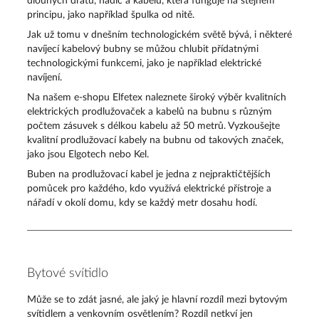
dlouhých drátů, hadic a kabelů, která funguje na stejném
principu, jako například špulka od nitě.
Jak už tomu v dnešním technologickém světě bývá, i některé
navíjecí kabelový bubny se můžou chlubit přídatnými
technologickými funkcemi, jako je například elektrické
navíjení.
Na našem e-shopu Elfetex naleznete široký výběr kvalitních
elektrických prodlužovaček a kabelů na bubnu s různým
počtem zásuvek s délkou kabelu až 50 metrů. Vyzkoušejte
kvalitní prodlužovací kabely na bubnu od takových značek,
jako jsou Elgotech nebo Kel.
Buben na prodlužovací kabel je jedna z nejpraktičtějších
pomůcek pro každého, kdo využívá elektrické přístroje a
nářadí v okolí domu, kdy se každý metr dosahu hodí.
Bytové svítidlo
Může se to zdát jasné, ale jaký je hlavní rozdíl mezi bytovým
svítidlem a venkovním osvětlením? Rozdíl netkví jen