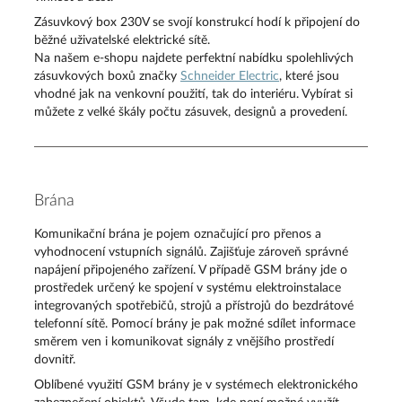
Zásuvkový box 230V se svojí konstrukcí hodí k připojení do
běžné uživatelské elektrické sítě.
Na našem e-shopu najdete perfektní nabídku spolehlivých
zásuvkových boxů značky
Schneider Electric
, které jsou
vhodné jak na venkovní použití, tak do interiéru. Vybírat si
můžete z velké škály počtu zásuvek, designů a provedení.
Brána
Komunikační brána je pojem označující pro přenos a
vyhodnocení vstupních signálů. Zajišťuje zároveň správné
napájení připojeného zařízení. V případě GSM brány jde o
prostředek určený ke spojení v systému elektroinstalace
integrovaných spotřebičů, strojů a přístrojů do bezdrátové
telefonní sítě. Pomocí brány je pak možné sdílet informace
směrem ven i komunikovat signály z vnějšího prostředí
dovnitř.
Oblíbené využití GSM brány je v systémech elektronického