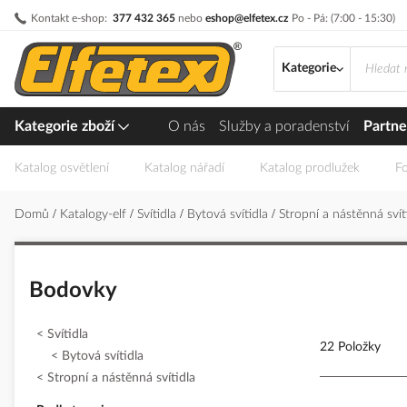
Přejít
Kontakt e-shop:
377 432 365
nebo
eshop@elfetex.cz
Po - Pá: (7:00 - 15:30)
na
obsah
Kategorie
Kategorie zboží
O nás
Služby a poradenství
Partne
Katalog osvětlení
Katalog nářadí
Katalog prodlužek
Fo
Domů
Katalogy-elf
Svítidla
Bytová svítidla
Stropní a nástěnná svít
Bodovky
Svítidla
22 Položky
Bytová svítidla
Stropní a nástěnná svítidla