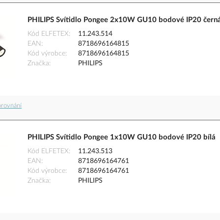
PHILIPS Svítidlo Pongee 2x10W GU10 bodové IP20 čern
Kód ELFETEX
11.243.514
EAN
8718696164815
Kód výrobce
8718696164815
Značka
PHILIPS
orovnání
PHILIPS Svítidlo Pongee 1x10W GU10 bodové IP20 bílá
Kód ELFETEX
11.243.513
EAN
8718696164761
Kód výrobce
8718696164761
Značka
PHILIPS