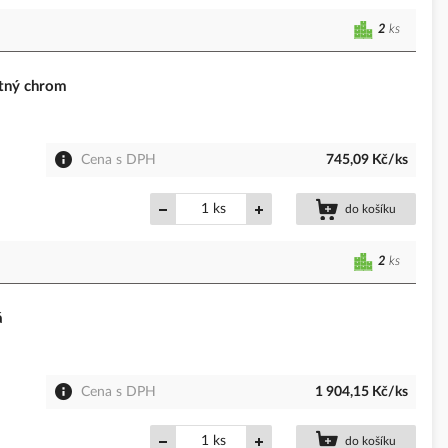
2
ks
tný chrom
Cena s DPH
745,09 Kč/ks
ks
do košíku
2
ks
á
Cena s DPH
1 904,15 Kč/ks
ks
do košíku