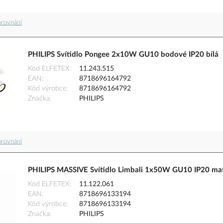
orovnání
PHILIPS Svítidlo Pongee 2x10W GU10 bodové IP20 bílá
Kód ELFETEX
11.243.515
EAN
8718696164792
Kód výrobce
8718696164792
Značka
PHILIPS
orovnání
PHILIPS MASSIVE Svítidlo Limbali 1x50W GU10 IP20 ma
Kód ELFETEX
11.122.061
EAN
8718696133194
Kód výrobce
8718696133194
Značka
PHILIPS