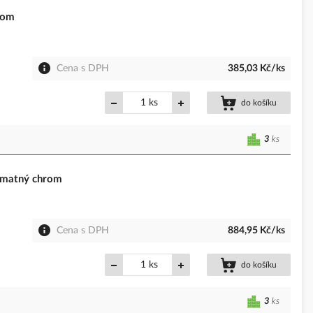
rom
Cena s DPH
385,03 Kč/ks
ks
do košíku
3
ks
 matný chrom
Cena s DPH
884,95 Kč/ks
ks
do košíku
3
ks