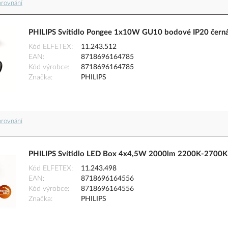
orovnání
PHILIPS Svítidlo Pongee 1x10W GU10 bodové IP20 čern
Kód ELFETEX
11.243.512
EAN
8718696164785
Kód výrobce
8718696164785
Značka
PHILIPS
orovnání
PHILIPS Svítidlo LED Box 4x4,5W 2000lm 2200K-2700K
Kód ELFETEX
11.243.498
EAN
8718696164556
Kód výrobce
8718696164556
Značka
PHILIPS