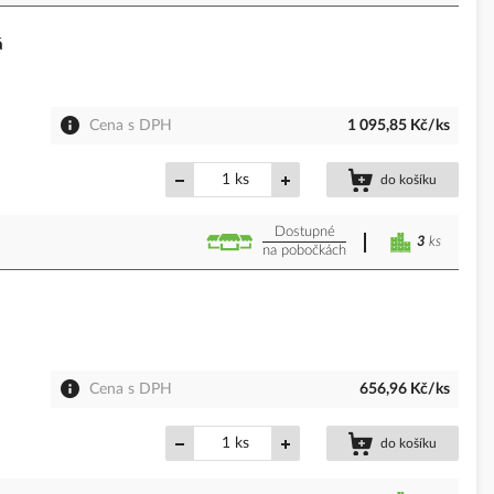
á
Cena s DPH
1 095,85 Kč/ks
ks
do košíku
Dostupné
3
ks
na pobočkách
Cena s DPH
656,96 Kč/ks
ks
do košíku