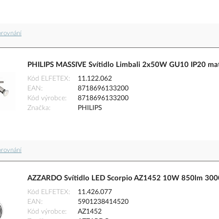
orovnání
PHILIPS MASSIVE Svítidlo Limbali 2x50W GU10 IP20 ma
Kód ELFETEX
11.122.062
EAN
8718696133200
Kód výrobce
8718696133200
Značka
PHILIPS
orovnání
AZZARDO Svítidlo LED Scorpio AZ1452 10W 850lm 300
Kód ELFETEX
11.426.077
EAN
5901238414520
Kód výrobce
AZ1452