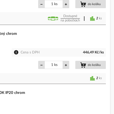
ks
do košíku
Dostupné
2
ks
na pobočkách
tný chrom
Cena s DPH
446,49 Kč/ks
ks
do košíku
2
ks
0K IP20 chrom