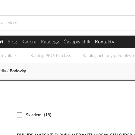
ři
Blog
Kariéra
Katalogy
Časopis Elfík
Kontakty
tovoltaika
Katalog PROTEC.class
Katalog ochrany před blesk
idla
Bodovky
Skladem
(18)