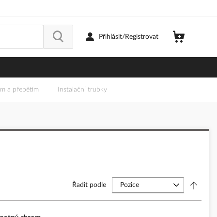
Přihlásit/Registrovat
em a přepětím
Instalační trubky
Řadit podle