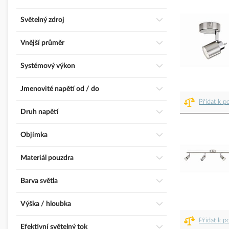
Světelný zdroj
Vnější průměr
Systémový výkon
Jmenovité napětí od / do
Přidat k p
Druh napětí
Objímka
Materiál pouzdra
Barva světla
Výška / hloubka
Přidat k p
Efektivní světelný tok