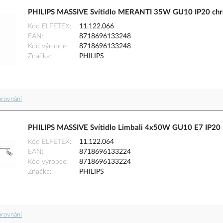
PHILIPS MASSIVE Svítidlo MERANTI 35W GU10 IP20 ch
Kód ELFETEX
11.122.066
EAN
8718696133248
Kód výrobce
8718696133248
Značka
PHILIPS
orovnání
PHILIPS MASSIVE Svítidlo Limbali 4x50W GU10 E7 IP20
Kód ELFETEX
11.122.064
EAN
8718696133224
Kód výrobce
8718696133224
Značka
PHILIPS
orovnání