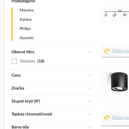
Podkategorie
Massive
Kanlux
Philips
Azzardo
Přidat k p
Obecné filtry
Skladem
18
Cena
Značka
Stupeň krytí (IP)
Teplota chromatičnosti
Přidat k p
Barva těla