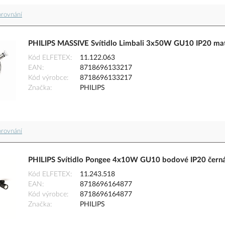
orovnání
PHILIPS MASSIVE Svítidlo Limbali 3x50W GU10 IP20 ma
Kód ELFETEX
11.122.063
EAN
8718696133217
Kód výrobce
8718696133217
Značka
PHILIPS
orovnání
PHILIPS Svítidlo Pongee 4x10W GU10 bodové IP20 čern
Kód ELFETEX
11.243.518
EAN
8718696164877
Kód výrobce
8718696164877
Značka
PHILIPS