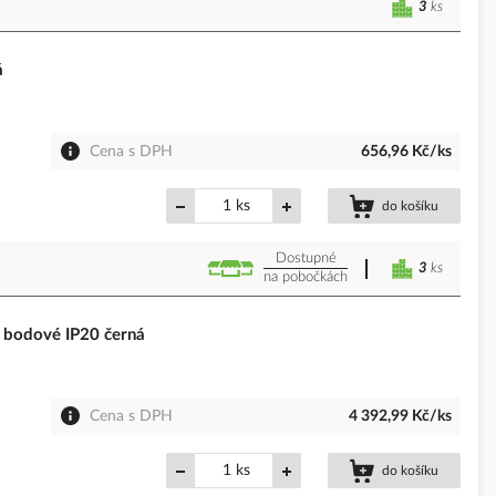
3
ks
á
Cena s DPH
656,96 Kč/ks
ks
do košíku
Dostupné
3
ks
na pobočkách
 bodové IP20 černá
Cena s DPH
4 392,99 Kč/ks
ks
do košíku