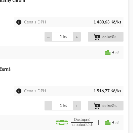
matný chrom
Cena s DPH
1 430,63 Kč/ks
ks
do košíku
4
ks
černá
Cena s DPH
1 516,77 Kč/ks
ks
do košíku
Dostupné
4
ks
na pobočkách