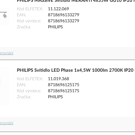
PHILIPS MASSIVE Svítidlo MERANTI 4x35W GU10 IP20 
Kód ELFETEX
11.122.069
EAN
8718696133279
Kód výrobce
8718696133279
Značka
PHILIPS
orovnání
PHILIPS Svítidlo LED Phase 1x4,5W 1000lm 2700K IP20 
Kód ELFETEX
11.019.368
EAN
8718696125175
Kód výrobce
8718696125175
Značka
PHILIPS
orovnání