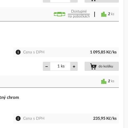
Dostupné
2
ks
na pobočkách
Cena s DPH
1 095,85 Kč/ks
ks
do košíku
2
ks
tný chrom
Cena s DPH
235,95 Kč/ks