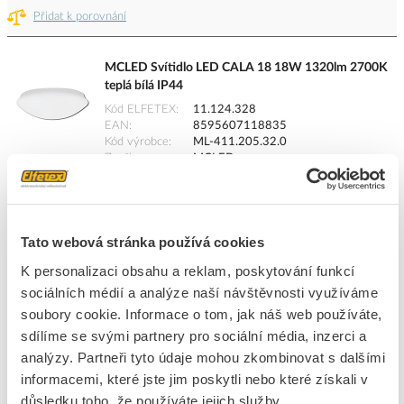
Přidat k porovnání
MCLED Svítidlo LED CALA 18 18W 1320lm 2700K
teplá bílá IP44
Kód ELFETEX
11.124.328
EAN
8595607118835
Kód výrobce
ML-411.205.32.0
Značka
MCLED
Cena s DPH
831,37 Kč/ks
ks
do košíku
Tato webová stránka používá cookies
K personalizaci obsahu a reklam, poskytování funkcí
sociálních médií a analýze naší návštěvnosti využíváme
3
dní
387
ks
116
ks
soubory cookie. Informace o tom, jak náš web používáte,
sdílíme se svými partnery pro sociální média, inzerci a
Přidat k porovnání
analýzy. Partneři tyto údaje mohou zkombinovat s dalšími
informacemi, které jste jim poskytli nebo které získali v
PANLUX Svítidlo OLGA S 60W E27 s čidlem IP44
důsledku toho, že používáte jejich služby.