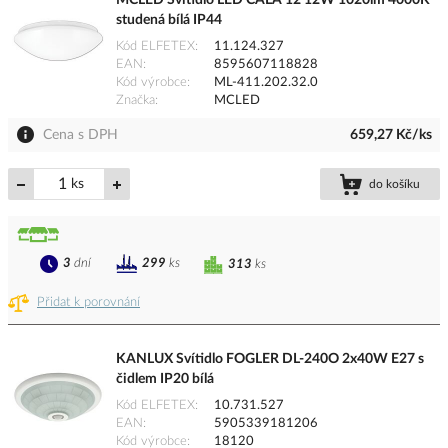
MCLED Svítidlo LED CALA 12 12W 1020lm 4000K
studená bílá IP44
Kód ELFETEX
11.124.327
EAN
8595607118828
Kód výrobce
ML-411.202.32.0
Značka
MCLED
Cena s DPH
659,27 Kč/ks
ks
do košíku
3
dní
299
ks
313
ks
Přidat k porovnání
KANLUX Svítidlo FOGLER DL-240O 2x40W E27 s
čidlem IP20 bílá
Kód ELFETEX
10.731.527
EAN
5905339181206
Kód výrobce
18120