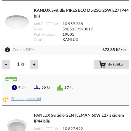
KANLUX Svítidlo PIRES ECO DL-25O 25W E27 IP44
bílá
Kód ELFETEX
10.959.288
EAN
5905339190017
Kód výrobce
19001
Značka
KANLUX
Cena s DPH
673,85 Kč/ks
ks
do košíku
4
dní
55
ks
57
ks
Přidat k porovnání
PANLUX Svítidlo GENTLEMAN 60W E27 s čidlem
IP44 bílá
Kód ELFETEX
10.827.592