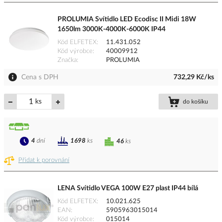
PROLUMIA Svítidlo LED Ecodisc II Midi 18W
1650lm 3000K-4000K-6000K IP44
Kód ELFETEX
11.431.052
Kód výrobce
40009912
Značka
PROLUMIA
Cena s DPH
732,29 Kč/ks
ks
do košíku
4
dní
1698
ks
46
ks
Přidat k porovnání
LENA Svítidlo VEGA 100W E27 plast IP44 bílá
Kód ELFETEX
10.021.625
EAN
5905963015014
Kód výrobce
015014