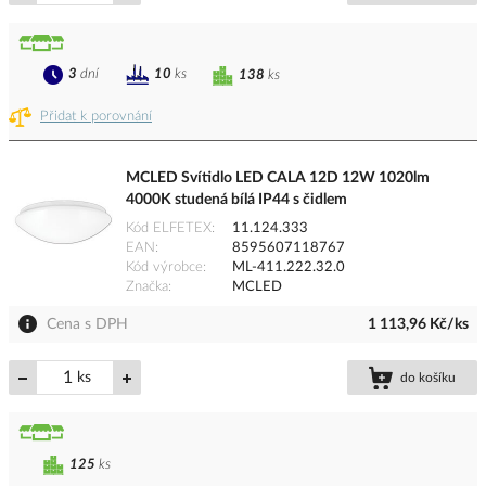
3
dní
10
ks
138
ks
Přidat k porovnání
MCLED Svítidlo LED CALA 12D 12W 1020lm
4000K studená bílá IP44 s čidlem
Kód ELFETEX
11.124.333
EAN
8595607118767
Kód výrobce
ML-411.222.32.0
Značka
MCLED
Cena s DPH
1 113,96 Kč/ks
ks
do košíku
125
ks