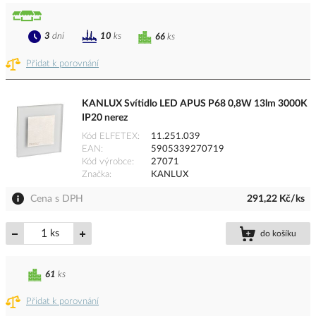
3
dní
10
ks
66
ks
Přidat k porovnání
KANLUX Svítidlo LED APUS P68 0,8W 13lm 3000K
IP20 nerez
Kód ELFETEX
11.251.039
EAN
5905339270719
Kód výrobce
27071
Značka
KANLUX
Cena s DPH
291,22 Kč/ks
ks
do košíku
61
ks
Přidat k porovnání