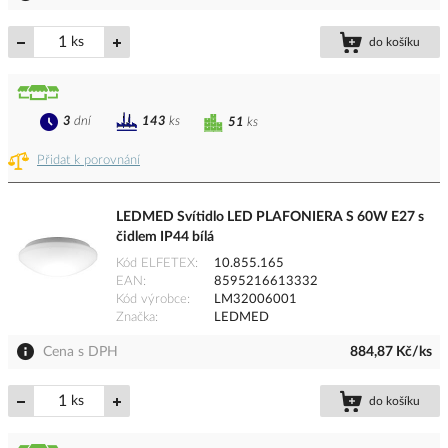
ks
do košíku
3
dní
143
ks
51
ks
Přidat k porovnání
LEDMED Svítidlo LED PLAFONIERA S 60W E27 s
čidlem IP44 bílá
Kód ELFETEX
10.855.165
EAN
8595216613332
Kód výrobce
LM32006001
Značka
LEDMED
Cena s DPH
884,87 Kč/ks
ks
do košíku