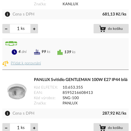
Značka
KANLUX
Cena s DPH
681,13 Kč/ks
ks
do košíku
4
dní
99
ks
139
ks
Přidat k porovnání
PANLUX Svítidlo GENTLEMAN 100W E27 IP44 bílá
Kód ELFETEX
10.653.355
EAN
8595216608413
Kód výrobce
SNG-100
Značka
PANLUX
Cena s DPH
287,92 Kč/ks
ks
do košíku