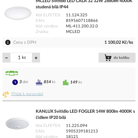
MCLED Svítidlo LED CALA 32 32W 2880lm 4000K
studená bílá IP44
Kód ELFETEX
11.124.325
EAN
8595607118866
Kód výrobce
ML-411.200.32.0
Značka
MCLED
Cena s DPH
1 100,02 Kč/ks
ks
do košíku
3
dní
854
ks
149
ks
Přidat k porovnání
KANLUX Svítidlo LED FOGLER 14W 800lm 4000K s
čidlem IP20 bílá
Kód ELFETEX
11.225.094
EAN
5905339181213
Kód výrobce
18121