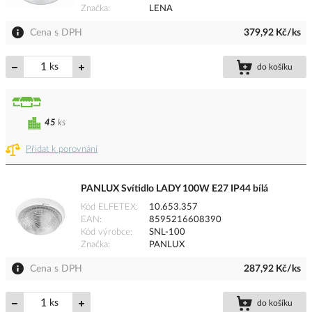
Značka
LENA
Cena s DPH
379,92 Kč/ks
ks
do košíku
45
ks
Přidat k porovnání
PANLUX Svítidlo LADY 100W E27 IP44 bílá
Kód ELFETEX
10.653.357
EAN
8595216608390
Kód výrobce
SNL-100
Značka
PANLUX
Cena s DPH
287,92 Kč/ks
ks
do košíku