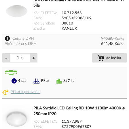
bílá
Kód ELFETEX
10.712.558
EAN
5905339088109
Kód výrobce
08810
Značka
KANLUX
Cena s DPH
945,80 Kč/ks
Akční cena s DPH
641,48 Kč/ks
ks
do košíku
4
dní
99
ks
647
ks
Přidat k porovnání
PILA Svítidlo LED Ceiling RD 10W 1100lm 4000K ø
250mm IP20
Kód ELFETEX
11.377.987
EAN
8727900967807