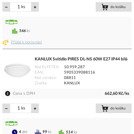
ks
do košíku
566
ks
Přidat k porovnání
KANLUX Svítidlo PIRES DL-NS 60W E27 IP44 bílá
Kód ELFETEX
10.959.287
EAN
5905339088116
Kód výrobce
08811
Značka
KANLUX
Cena s DPH
662,60 Kč/ks
ks
do košíku
4
dní
99
ks
514
ks