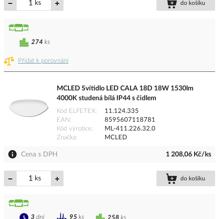
ks
do košíku
274
ks
Přidat k porovnání
MCLED Svítidlo LED CALA 18D 18W 1530lm
4000K studená bílá IP44 s čidlem
Kód ELFETEX
11.124.335
EAN
8595607118781
Kód výrobce
ML-411.226.32.0
Značka
MCLED
Cena s DPH
1 208,06 Kč/ks
ks
do košíku
3
dní
95
ks
258
ks