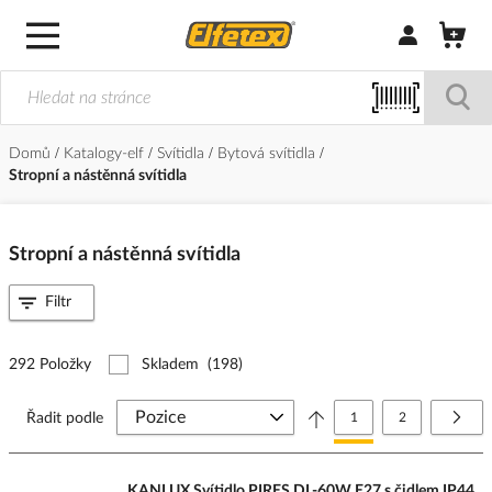
Přihlásit/Regi
Domů
Katalogy-elf
Svítidla
Bytová svítidla
Stropní a nástěnná svítidla
Stropní a nástěnná svítidla
Filtr
292 Položky
Skladem
(198)
Stránka
Právě si prohlížíte stránk
Stránka
Strá
Další
Řadit podle
1
2
KANLUX Svítidlo PIRES DL-60W E27 s čidlem IP44