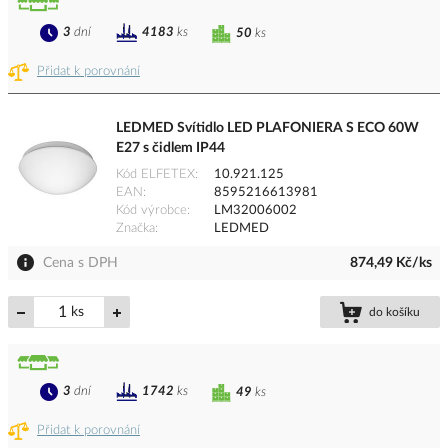
3
dní
4183
ks
50
ks
Přidat k porovnání
LEDMED Svítidlo LED PLAFONIERA S ECO 60W
E27 s čidlem IP44
Kód ELFETEX
10.921.125
EAN
8595216613981
Kód výrobce
LM32006002
Značka
LEDMED
Cena s DPH
874,49 Kč/ks
ks
do košíku
3
dní
1742
ks
49
ks
Přidat k porovnání