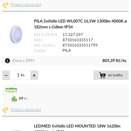
Přidat k porovnání
PILA Svítidlo LED WL007C 16,5W 1300lm 4000K ø
182mm s čidlem IP54
Kód ELFETEX
11.327.297
EAN
8710163335117
Kód výrobce
871016333511799
Značka
PILA
Cena s DPH
805,39 Kč/ks
ks
do košíku
39
ks
Přidat k porovnání
LEDMED Svítidlo LED MOUNTED 18W 1620lm