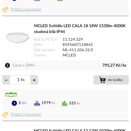
Přidat k porovnání
MCLED Svítidlo LED CALA 18 18W 1530lm 4000K
studená bílá IP44
Kód ELFETEX
11.124.329
EAN
8595607118842
Kód výrobce
ML-411.206.32.0
Značka
MCLED
Cena s DPH
795,27 Kč/ks
ks
do košíku
3
dní
1979
ks
335
ks
Přidat k porovnání