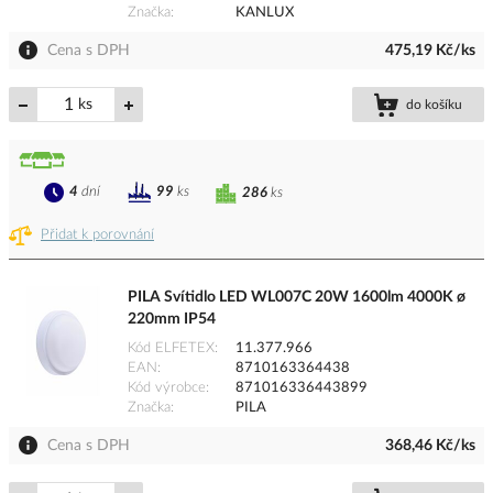
Značka
KANLUX
Cena s DPH
475,19 Kč/ks
ks
do košíku
4
dní
99
ks
286
ks
Přidat k porovnání
PILA Svítidlo LED WL007C 20W 1600lm 4000K ø
220mm IP54
Kód ELFETEX
11.377.966
EAN
8710163364438
Kód výrobce
871016336443899
Značka
PILA
Cena s DPH
368,46 Kč/ks