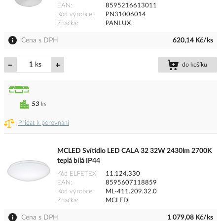
EAN
8595216613011
Kód výrobce
PN31006014
Značka
PANLUX
Cena s DPH
620,14 Kč/ks
ks
do košíku
53
ks
Přidat k porovnání
MCLED Svítidlo LED CALA 32 32W 2430lm 2700K
teplá bílá IP44
Kód ELFETEX
11.124.330
EAN
8595607118859
Kód výrobce
ML-411.209.32.0
Značka
MCLED
Cena s DPH
1 079,08 Kč/ks