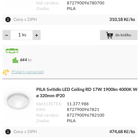
Kód výrobce
872790096780700
Značka
PILA
Cena s DPH
310,18 Kč/ks
ks
do košíku
644
ks
Přidat k porovnání
PILA Svítidlo LED Ceiling RD 17W 1900lm 4000K W
ø 320mm IP20
Kód ELFETEX
11.377.988
EAN
8727900967821
Kód výrobce
872790096782100
Značka
PILA
Cena s DPH
474,68 Kč/ks