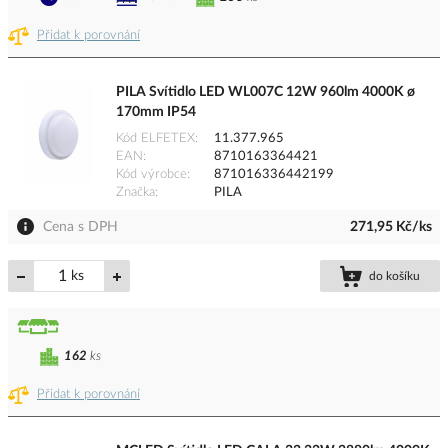
Přidat k porovnání
PILA Svítidlo LED WL007C 12W 960lm 4000K ø
170mm IP54
Kód ELFETEX
11.377.965
EAN
8710163364421
Kód výrobce
871016336442199
Značka
PILA
Cena s DPH
271,95 Kč/ks
ks
do košíku
162
ks
Přidat k porovnání