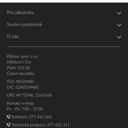
Pro zákazníky
Souhrn podmínek
O nás
Elfetex, spol. s r.o.
Hřbitovní 31a
Plzeň 312 00
Česká republika
IČO: 40524485
DIČ: CZ40524485
GPS: 49.75348, 13.43168
Kontakt e-shop:
Po - Pá: 7:00 - 15:30
Referent:
377 432 365
Technická podpora: 377 432 311