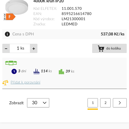
4000K kruh IP20
Kód ELFETEX
11.001.570
EAN
8595216614780
Kód výrobce
LM21300001
Značka
LEDMED
Cena s DPH
537,08 Kč/ks
ks
do košíku
3
dní
114
ks
39
ks
Přidat k porovnání
Stránka
Právě si prohlížíte stránk
Stránka
Strá
Další
Zobrazit
1
2