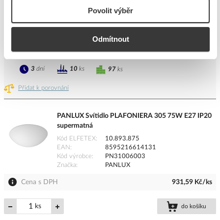
Cena s DPH
246,39 Kč/ks
Povolit výběr
ks
do košíku
Odmítnout
3
dní
10
ks
97
ks
Přidat k porovnání
PANLUX Svítidlo PLAFONIERA 305 75W E27 IP20
supermatná
Kód ELFETEX
10.893.875
EAN
8595216614131
Kód výrobce
PN31006003
Značka
PANLUX
Cena s DPH
931,59 Kč/ks
ks
do košíku