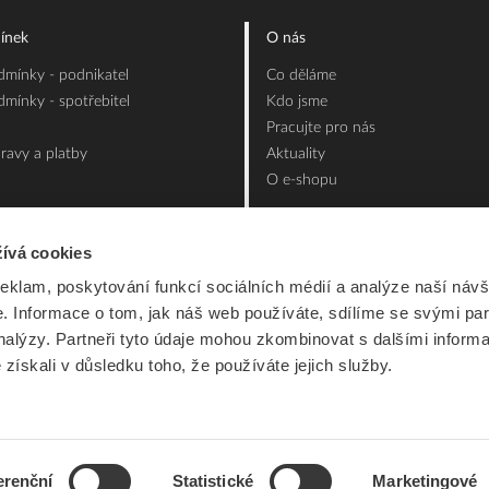
ínek
O nás
mínky - podnikatel
Co děláme
mínky - spotřebitel
Kdo jsme
Pracujte pro nás
ravy a platby
Aktuality
O e-shopu
ívá cookies
reklam, poskytování funkcí sociálních médií a analýze naší návš
 Informace o tom, jak náš web používáte, sdílíme se svými par
analýzy. Partneři tyto údaje mohou zkombinovat s dalšími inform
é získali v důsledku toho, že používáte jejich služby.
erenční
Statistické
Marketingové