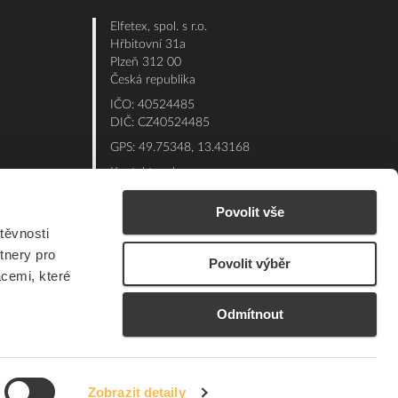
Elfetex, spol. s r.o.
Hřbitovní 31a
Plzeň 312 00
Česká republika
IČO: 40524485
DIČ: CZ40524485
GPS: 49.75348, 13.43168
Kontakt e-shop:
Po - Pá: 7:00 - 15:30
Povolit vše
Referent:
377 432 365
těvnosti
Technická podpora: 377 432 311
tnery pro
Povolit výběr
E-mail:
eshop@elfetex.cz
acemi, které
Odmítnout
Zobrazit detaily