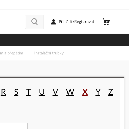
Přihlásit/Registrovat
em a přepětím
Instalační trubky
Q
R
S
T
U
V
W
X
Y
Z