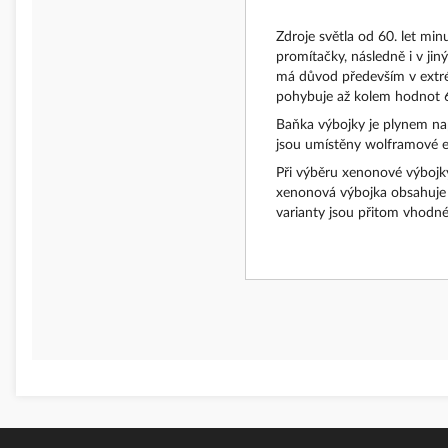
Zdroje světla od 60. let min
promítačky, následně i v ji
má důvod především v extrém
pohybuje až kolem hodnot 6.
Baňka výbojky je plynem nap
jsou umístěny wolframové el
Při výběru xenonové výbojky
xenonová výbojka obsahuje 
varianty jsou přitom vhodn