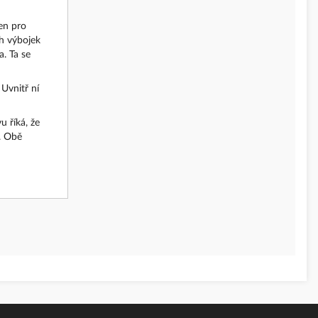
jen pro
ch výbojek
. Ta se
Uvnitř ní
 říká, že
. Obě