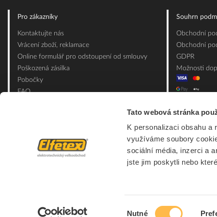
Pro zákazníky
Souhrn podm
Kontaktujte nás
Obchodní pod
Vrácení zboží, reklamace
Obchodní pod
Online formulář pro odstoupení od smlouvy
GDPR
Poškozená zásilka
Možnosti dop
Pobočky
FAQ
Slovník pojmů
Tato webová stránka použ
Mapa webu
K personalizaci obsahu a 
Ceník obalových materiálů
využíváme soubory cookie.
sociální média, inzerci a 
jste jim poskytli nebo kter
Výběr
Nutné
Pref