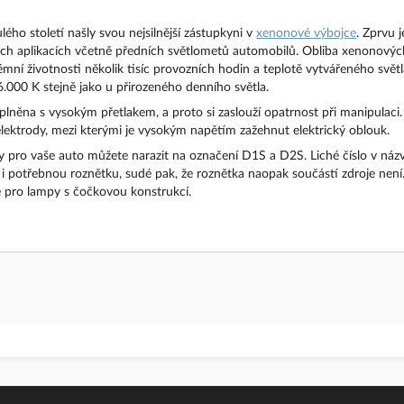
ulého století našly svou nejsilnější zástupkyni v
xenonové výbojce
. Zprvu 
ných aplikacích včetně předních světlometů automobilů. Obliba xenonový
ní životnosti několik tisíc provozních hodin a teplotě vytvářeného světla
000 K stejně jako u přirozeného denního světla.
lněna s vysokým přetlakem, a proto si zaslouží opatrnost při manipulaci. 
ektrody, mezi kterými je vysokým napětím zažehnut elektrický oblouk.
 pro vaše auto můžete narazit na označení D1S a D2S. Liché číslo v názvu
i potřebnou roznětku, sudé pak, že roznětka naopak součástí zdroje není
é pro lampy s čočkovou konstrukcí.