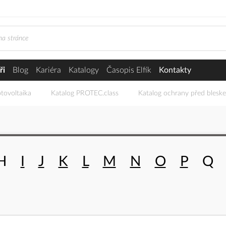
ři
Blog
Kariéra
Katalogy
Časopis Elfík
Kontakty
tovoltaika
Katalog PROTEC.class
Katalog ochrany před blesk
H
I
J
K
L
M
N
O
P