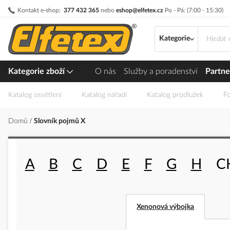
Přejít
Kontakt e-shop:
377 432 365
nebo
eshop@elfetex.cz
Po - Pá: (7:00 - 15:30)
na
obsah
Kategorie
Kategorie zboží
O nás
Služby a poradenství
Partne
Katalog osvětlení
Katalog nářadí
Katalog prodlužek
Fo
Domů
Slovník pojmů X
A
B
C
D
E
F
G
H
C
Xenonová výbojka