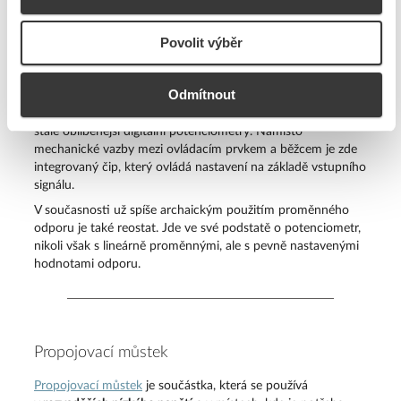
úroveň odporu.
Povolit výběr
Potenciometr má celkem tři vývody, kdy krajní dva tvoří
konce odporové dráhy. Nejjednodušší připojení
potenciometru je pak takové, že je zapojen libovolný konec
Odmítnout
odporové dráhy a prostřední kontakt pro otočný nebo
posuvný běžec. Z důvodu vyšší ergonomie použití jsou dnes
stále oblíbenější digitální potenciometry. Namísto
mechanické vazby mezi ovládacím prvkem a běžcem je zde
integrovaný čip, který ovládá nastavení na základě vstupního
signálu.
V současnosti už spíše archaickým použitím proměnného
odporu je také reostat. Jde ve své podstatě o potenciometr,
nikoli však s lineárně proměnnými, ale s pevně nastavenými
hodnotami odporu.
Propojovací můstek
Propojovací můstek
je součástka, která se používá