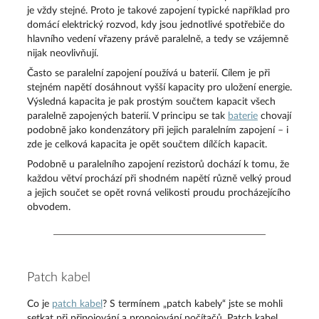
je vždy stejné. Proto je takové zapojení typické například pro
domácí elektrický rozvod, kdy jsou jednotlivé spotřebiče do
hlavního vedení vřazeny právě paralelně, a tedy se vzájemně
nijak neovlivňují.
Často se paralelní zapojení používá u baterií. Cílem je při
stejném napětí dosáhnout vyšší kapacity pro uložení energie.
Výsledná kapacita je pak prostým součtem kapacit všech
paralelně zapojených baterií. V principu se tak
baterie
chovají
podobně jako kondenzátory při jejich paralelním zapojení – i
zde je celková kapacita je opět součtem dílčích kapacit.
Podobně u paralelního zapojení rezistorů dochází k tomu, že
každou větví prochází při shodném napětí různě velký proud
a jejich součet se opět rovná velikosti proudu procházejícího
obvodem.
Patch kabel
Co je
patch kabel
? S termínem „patch kabely“ jste se mohli
setkat při připojování a propojování počítačů. Patch kabel,