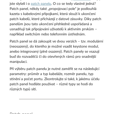
jste slyšeli i o
patch panelu
. O co se tedy vlastně jedná?
Patch panel, někdy také „propojovací pole“ je podlouhlá
kazeta s kabelovými přípojkami, která slouží k ukončení
patch kabelů, které přicházejí z datové zásuvky. Díky patch
panelům jsou tato ukončení přehledně uspořádaná a
usnadňují tak připojování uživatelů k aktivním prvkům –
například switchům nebo telefonním ústřednám.
Patch panel se dá zakoupit ve dvou verzích – tzv. modulární
(neosazený), do kterého je možné vsadit keystone modul,
anebo integrovaný (plně osazený). Patch panely se vsazují
buď do rozvaděčů či do otevřených rámů pro snadnější
manipulaci.
Při výběru patch panelu je nutné zaměřit se na následující
parametry: průměr a typ kabeláže, rozměr panelu, typ
stínění a počet portu. Zkontrolujte si také, k jakému účelu
patch panel hodláte používat – různé typy se hodí do
různých typů sítí.