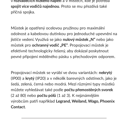
v
rozvaděčích nízkého napětí
a v místech, kde je potřeba
spojit více vodičů najednou
. Proto se mu přezdívá také
příčná spojka.
Můstek je opatřený ocelovou pružinou pro maximální
odolnost a kabelovou dutinkou pro jednoduché upevnění na
jističe vedení. Využívá se jako
nulový můstek „N“
nebo jako
můstek pro
ochranný vodič „PE“
. Propojovací můstek je
efektivně technologicky řešený, aby dokázal poskytnout
pevné připojení měděného pásku s přechodovým odporem.
Propojovací můstek se vyrábí ve dvou variantách:
nekrytý
(IP00) a
krytý
(IP20) a v několik barevných odstínech, jako je
šedá, zelená, černá nebo modrá. Mezi různými typy můstků
můžete vyhledávat také podle
počtu přemostěných svorek
(2 až 80) nebo
počtu pólů
(1 až 3). K nejznámějším
výrobcům patří například
Legrand, Weiland, Wago, Phoenix
Contact
.