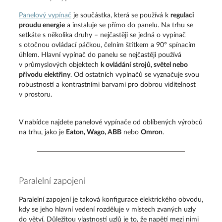
Panelový vypínač
je součástka, která se používá k
regulaci
proudu energie
a instaluje se přímo do panelu. Na trhu se
setkáte s několika druhy – nejčastěji se jedná o vypínač
s otočnou ovládací páčkou, čelním štítkem a 90° spínacím
úhlem. Hlavní vypínač do panelu se nejčastěji používá
v průmyslových objektech
k ovládání strojů, světel nebo
přívodu elektřiny
. Od ostatních vypínačů se vyznačuje svou
robustností a kontrastními barvami pro dobrou viditelnost
v prostoru.
V nabídce najdete panelové vypínače od oblíbených výrobců
na trhu, jako je
Eaton, Wago, ABB
nebo
Omron
.
Paralelní zapojení
Paralelní zapojení je taková konfigurace elektrického obvodu,
kdy se jeho hlavní vedení rozděluje v místech zvaných uzly
do větví. Důležitou vlastností uzlů je to, že napětí mezi nimi