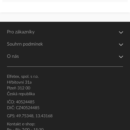
Pro zákazníky
Souhrn podmínek
O nás
Elfetex, spol. s r.o.
Hřbitovní 31a
Plzeň 312 00
Česká republika
IČO: 40524485
DIČ: CZ40524485
GPS: 49.75348, 13.43168
Kontakt e-shop: