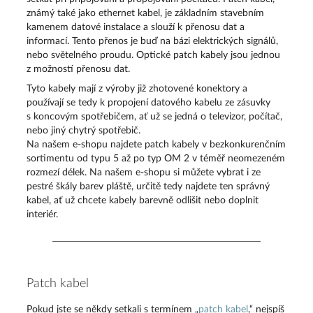
známý také jako ethernet kabel, je základním stavebním
kamenem datové instalace a slouží k přenosu dat a
informací. Tento přenos je buď na bázi elektrických signálů,
nebo světelného proudu. Optické patch kabely jsou jednou
z možností přenosu dat.
Tyto kabely mají z výroby již zhotovené konektory a
používají se tedy k propojení datového kabelu ze zásuvky
s koncovým spotřebičem, ať už se jedná o televizor, počítač,
nebo jiný chytrý spotřebič.
Na našem e-shopu najdete patch kabely v bezkonkurenčním
sortimentu od typu 5 až po typ OM 2 v téměř neomezeném
rozmezí délek. Na našem e-shopu si můžete vybrat i ze
pestré škály barev pláště, určitě tedy najdete ten správný
kabel, ať už chcete kabely barevně odlišit nebo doplnit
interiér.
Patch kabel
Pokud jste se někdy setkali s termínem „
patch kabel
,“ nejspíš