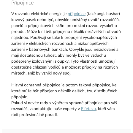
Přípojnice
V rozvodu elektrické energie je
přípojnice
(také angl. busbar)
kovový pásek nebo tyč, obvykle umístěný uvnitř rozvaděčů,
panelů a přípojnicových skříní pro místní rozvod vysokého
proudu. Může k ní být připojeno několik nezávislých obvodů
najednou. Používají se také k propojení vysokonapěťových
zařízení v elektrických rozvodnách a nízkonapěťových
zařízení v bateriových bankách. Obvykle jsou neizolované a
mají dostatečnou tuhost, aby mohly být ve vzduchu
podepřeny izolovanými sloupky. Tyto vlastnosti umožňují
dostatečné chlazení vodičů a možnost přípojky na různých
místech, aniž by vznikl nový spoj.
Hlavní ochranná přípojnice je potom taková přípojnice, ke
které může být připojeno několik dalších, tzv. distribučních
přípojnic.
Pokud si nevíte rady s výběrem správné přípojnice pro váš
rozvaděč, zkontaktujte naše experty v
Elfetexu
, kteří vám
rádi profesionálně poradí.