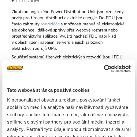
Patch panel
Zkratkou anglického Power Distribution Unit jsou označeny
prvky pro řízenou distribuci elektrické energie. Do PDU jsou
často zahrnuty
rozvaděče
s možností manuální, elektronické,
ale dokonce i dálkové správy přes webové rozhraní nebo
prostřednictvím aplikace. Využití nachází PDU například
v oblasti řízení napájení serverů a jejich záložních
elektrických zdrojů UPS.
Součástí systémů řízených elektrických rozvodů jsou i PDU
zásuvkové lišty s přívodem 16A nebo 32A. Může jít o
jednoduché zásuvky, ale i o provedení s měřením mnoha
elektrických veličin včetně spotřeby a externím spínáním. To
umožňuje přehledné a přesné ovládání napájení spotřebičů a
přístrojů.
Tato webová stránka používá cookies
K personalizaci obsahu a reklam, poskytování funkcí
sociálních médií a analýze naší návštěvnosti využíváme
soubory cookie. Informace o tom, jak náš web používáte,
Pigtail
sdílíme se svými partnery pro sociální média, inzerci a
analýzy. Partneři tyto údaje mohou zkombinovat s dalšími
Pigtail konektor je charakteristické zakončení optických
vláken pro jejich další napojení. Pomocí navaření nebo
informacemi, které jste jim poskytli nebo které získali v