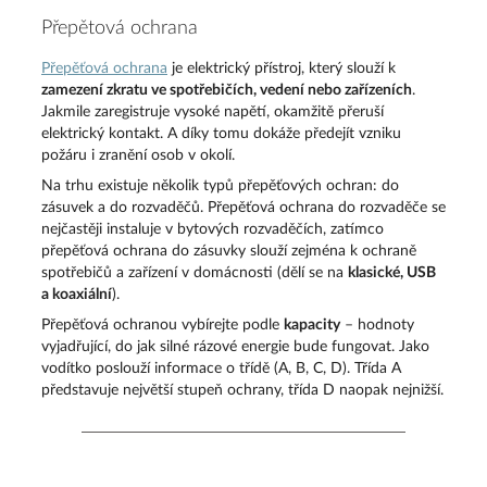
Přepětová ochrana
Přepěťová ochrana
je elektrický přístroj, který slouží k
zamezení zkratu ve spotřebičích, vedení nebo zařízeních
.
Jakmile zaregistruje vysoké napětí, okamžitě přeruší
elektrický kontakt. A díky tomu dokáže předejít vzniku
požáru i zranění osob v okolí.
Na trhu existuje několik typů přepěťových ochran: do
zásuvek a do rozvaděčů. Přepěťová ochrana do rozvaděče se
nejčastěji instaluje v bytových rozvaděčích, zatímco
přepěťová ochrana do zásuvky slouží zejména k ochraně
spotřebičů a zařízení v domácnosti (dělí se na
klasické, USB
a koaxiální
).
Přepěťová ochranou vybírejte podle
kapacity
– hodnoty
vyjadřující, do jak silné rázové energie bude fungovat. Jako
vodítko poslouží informace o třídě (A, B, C, D). Třída A
představuje největší stupeň ochrany, třída D naopak nejnižší.