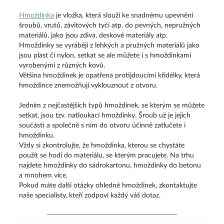
Hmoždinka
je vložka, která slouží ke snadnému upevnění
šroubů, vrutů, závitových tyčí atp. do pevných, nepružných
materiálů, jako jsou zdiva, deskové materiály atp.
Hmoždinky se vyrábějí z lehkých a pružných materiálů jako
jsou plast či nylon, setkat se ale můžete i s hmoždinkami
vyrobenými z různých kovů.
Většina hmoždinek je opatřena protijdoucími křidélky, která
hmoždince znemožňují vyklouznout z otvoru.
Jedním z nejčastějších typů hmoždinek, se kterým se můžete
setkat, jsou tzv. natloukací hmoždinky. Šroub už je jejich
součástí a společně s ním do otvoru účinně zatlučete i
hmoždinku.
Vždy si zkontrolujte, že hmoždinka, kterou se chystáte
použít se hodí do materiálu, se kterým pracujete. Na trhu
najdete hmoždinky do sádrokartonu, hmoždinky do betonu
a mnohem více.
Pokud máte další otázky ohledně hmoždinek, zkontaktujte
naše specialisty, kteří zodpoví každý váš dotaz.