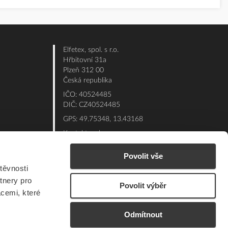
Elfetex, spol. s r.o.
Hřbitovní 31a
Plzeň 312 00
Česká republika
IČO: 40524485
DIČ: CZ40524485
GPS: 49.75348, 13.43168
Kontakt e-shop:
Po - Pá: 7:00 - 15:30
Povolit vše
Referent:
377 432 365
těvnosti
Technická podpora: 377 432 311
tnery pro
Povolit výběr
E-mail:
eshop@elfetex.cz
acemi, které
Odmítnout