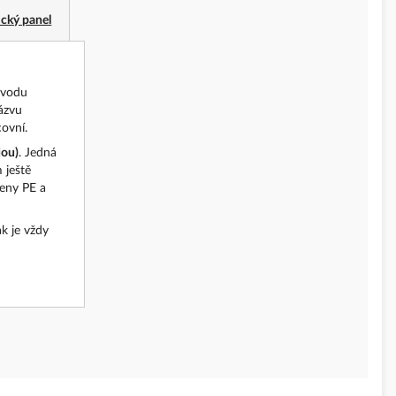
ický panel
ozvodu
názvu
covní.
dou)
. Jedná
m ještě
meny PE a
ak je vždy