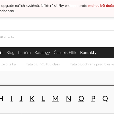
 upgrade našich systémů. Některé služby e-shopu proto
mohou být doča
ochopení.
ři
Blog
Kariéra
Katalogy
Časopis Elfík
Kontakty
tovoltaika
Katalog PROTEC.class
Katalog ochrany před blesk
H
I
J
K
L
M
N
O
P