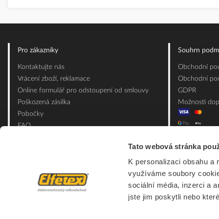
Pro zákazníky
Souhrn podm
Kontaktujte nás
Obchodní pod
Vrácení zboží, reklamace
Obchodní pod
Online formulář pro odstoupení od smlouvy
GDPR
Poškozená zásilka
Možnosti dop
Pobočky
FAQ
Slovník pojmů
Tato webová stránka použ
Mapa webu
K personalizaci obsahu a 
Ceník obalových materiálů
využíváme soubory cookie.
sociální média, inzerci a 
jste jim poskytli nebo kter