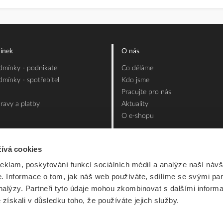
ínek
O nás
mínky - podnikatel
Co děláme
mínky - spotřebitel
Kdo jsme
Pracujte pro nás
ravy a platby
Aktuality
O e-shopu
ívá cookies
reklam, poskytování funkcí sociálních médií a analýze naší návš
 Informace o tom, jak náš web používáte, sdílíme se svými par
analýzy. Partneři tyto údaje mohou zkombinovat s dalšími inform
é získali v důsledku toho, že používáte jejich služby.