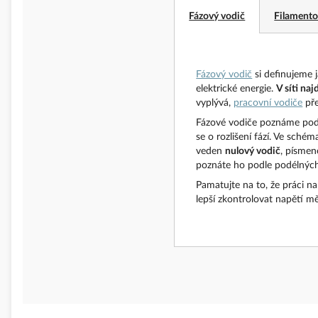
Fázový vodič
Filamento
Fázový vodič
si definujeme 
elektrické energie.
V síti na
vyplývá,
pracovní vodiče
pře
Fázové vodiče poznáme pod
se o rozlišení fází. Ve sché
veden
nulový vodič
, písmen
poznáte ho podle podélných
Pamatujte na to, že práci na e
lepší zkontrolovat napětí mě