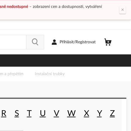
sně nedostupné
– zobrazení cen a dostupnosti, vytváření
×
Přihlásit/Registrovat
em a přepětím
Instalační trubky
Q
R
S
T
U
V
W
X
Y
Z