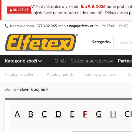
Vážení zákazníci, o víkendu
8. a 9. 8. 2026
bude probíhat
DŮLEŽITÉ
objednávek nebo zobrazení dokumentů. Děkujeme za p
Přejít
Kontakt e-shop:
377 432 365
nebo
eshop@elfetex.cz
Po - Pá: (7:00 - 15:30)
na
obsah
Kategorie
Kategorie zboží
O nás
Služby a poradenství
Partne
Katalog osvětlení
Katalog nářadí
Katalog prodlužek
Fo
Domů
Slovník pojmů F
A
B
C
D
E
F
G
H
C