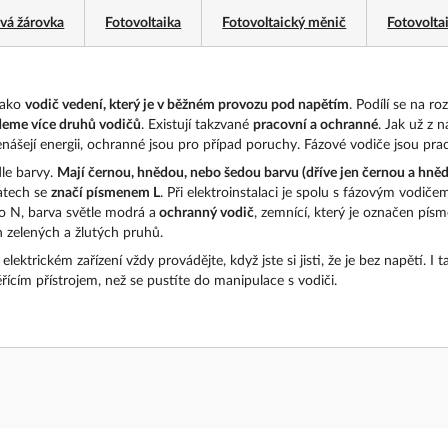
vá žárovka
Fotovoltaika
Fotovoltaický měnič
Fotovolta
jako
vodič vedení, který je v běžném provozu pod napětím
. Podílí se na r
jdeme více druhů vodičů
. Existují takzvané
pracovní a ochranné
. Jak už z 
nášejí energii, ochranné jsou pro případ poruchy. Fázové vodiče jsou pra
le barvy.
Mají černou, hnědou, nebo šedou barvu (dříve jen černou a hně
matech se
značí písmenem L
. Při elektroinstalaci je spolu s fázovým vodiče
o N, barva světle modrá a
ochranný vodič
, zemnící, který je označen pís
 zelených a žlutých pruhů.
lektrickém zařízení vždy provádějte, když jste si jisti, že je bez napětí. I t
řícím přístrojem, než se pustíte do manipulace s vodiči.