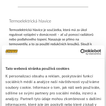
Termoelektrická hlavice
Termoelektrická hlavice je součástka, která má za úkol
regulovat vytápění v domácnosti – ať už pomocí radiátorů
nebo podlahového topení. Nasazuje se přímo na
termoventily, a to za použití redukčních kroužků. Slouží k
otevírání a zavírání ventilů topných okruhů a topného tělesa.
Uplatnění pro termostatické hlavice najdete zejména na
rozdělovačích podlahového topení, kde jsou uzavřené
tepelné podmínky. Na trhu jsou oblíbené například
Tato webová stránka používá cookies
termoelektrické hlavice Eaton
, které se chlubí svou
odolností, dlouhou životností a vkusným designem.
K personalizaci obsahu a reklam, poskytování funkcí
sociálních médií a analýze naší návštěvnosti využíváme
soubory cookie. Informace o tom, jak náš web používáte,
sdílíme se svými partnery pro sociální média, inzerci a
Termostat
analýzy. Partneři tyto údaje mohou zkombinovat s dalšími
informacemi, které jste jim poskytli nebo které získali v