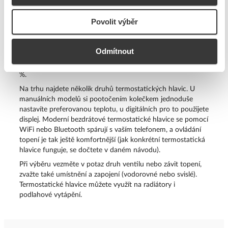
Termostatická hlavice
je součástka sloužící k regulaci topení
Povolit výběr
v domácnosti. Disponuje teplotním čidlem pro otevírání a
zavírání ventilu na radiátorech za účelem dosažení
nastavené teploty. Jejími výhodami jsou snadná instalace a
Odmítnout
nastavení, možnost regulace teploty pro každou místnost
zvlášť a vysoká úspora nákladů za vytápění – až do výše 25
%.
Na trhu najdete několik druhů termostatických hlavic. U
manuálních modelů si pootočením kolečkem jednoduše
nastavíte preferovanou teplotu, u digitálních pro to použijete
displej. Moderní bezdrátové termostatické hlavice se pomocí
WiFi nebo Bluetooth spárují s vaším telefonem, a ovládání
topení je tak ještě komfortnější (jak konkrétní termostatická
hlavice funguje, se dočtete v daném návodu).
Při výběru vezměte v potaz druh ventilu nebo závit topení,
zvažte také umístnění a zapojení (vodorovné nebo svislé).
Termostatické hlavice můžete využít na radiátory i
podlahové vytápění.