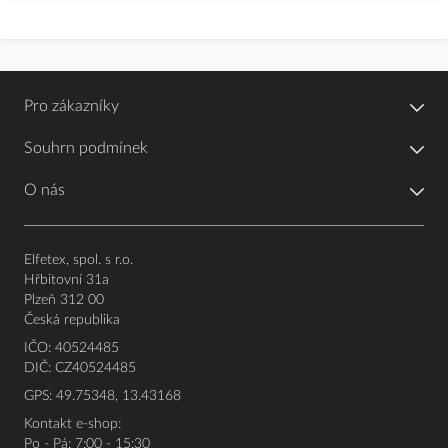
Pro zákazníky
Souhrn podmínek
O nás
Elfetex, spol. s r.o.
Hřbitovní 31a
Plzeň 312 00
Česká republika
IČO: 40524485
DIČ: CZ40524485
GPS: 49.75348, 13.43168
Kontakt e-shop:
Po - Pá: 7:00 - 15:30