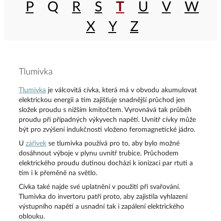
P
Q
R
S
T
U
V
W
X
Y
Z
Tlumivka
Tlumivka
je válcovitá cívka, která má v obvodu akumulovat
elektrickou energii a tím zajišťuje snadnější průchod jen
složek proudu s nižším kmitočtem. Vyrovnává tak průběh
proudu při případných výkyvech napětí. Uvnitř cívky může
být pro zvýšení indukčnosti vloženo feromagnetické jádro.
U
zářivek
se tlumivka používá pro to, aby bylo možné
dosáhnout výboje v plynu uvnitř trubice. Průchodem
elektrického proudu dutinou dochází k ionizaci par rtuti a
tím i k přeměně na světlo.
Cívka také najde své uplatnění v použití při svařování.
Tlumivka do invertoru patří proto, aby zajistila vyhlazení
výstupního napětí a usnadní tak i zapálení elektrického
oblouku.