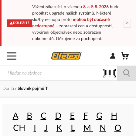
Vážení zákazníci, o víkendu
8. a 9. 8. 2026
bude
probíhat upgrade našich systémů. Některé
služby e-shopu proto
mohou být dočasně
×
DŮLEŽITÉ
nedostupné
– zobrazení cen a dostupnosti,
vytváření objednávek nebo zobrazení
dokumentů. Děkujeme za pochopení.
Přihlásit/Regi
Domů
Slovník pojmů T
A
B
C
D
E
F
G
H
CH
I
J
K
L
M
N
O