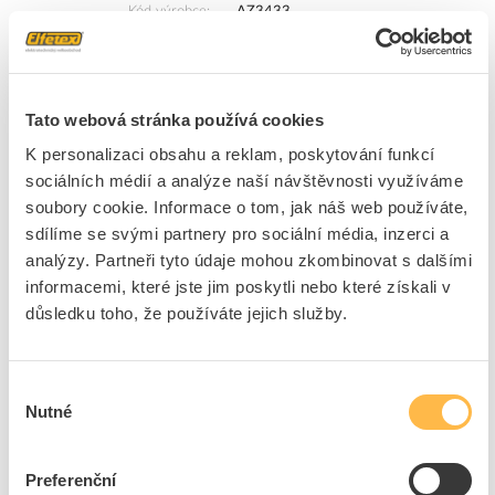
Kód výrobce
AZ3433
Značka
AZZARDO
Cena s DPH
5 397,46 Kč/ks
Tato webová stránka používá cookies
ks
do košíku
K personalizaci obsahu a reklam, poskytování funkcí
sociálních médií a analýze naší návštěvnosti využíváme
Na dotaz
K objednání
soubory cookie. Informace o tom, jak náš web používáte,
Přidat k porovnání
sdílíme se svými partnery pro sociální média, inzerci a
analýzy. Partneři tyto údaje mohou zkombinovat s dalšími
informacemi, které jste jim poskytli nebo které získali v
AZZARDO Svítidlo LED Cortona 55 AZ2744 50W
důsledku toho, že používáte jejich služby.
3600lm 4000K stmívatelné IP20 černá
Kód ELFETEX
11.426.803
EAN
5901238427445
Kód výrobce
AZ2744
Výběr
Značka
AZZARDO
Nutné
souhlasu
Cena s DPH
3 678,57 Kč/ks
Preferenční