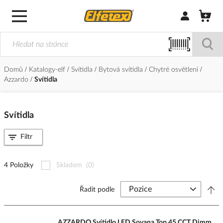
Přihlásit/Regi
Domů
Katalogy-elf
Svítidla
Bytová svítidla
Chytré osvětlení
Azzardo
Svítidla
Svítidla
Filtr
4 Položky
Skladem
(0)
Řadit podle
AZZARDO Svítidlo LED Sovana Top 45 CCT Dimm