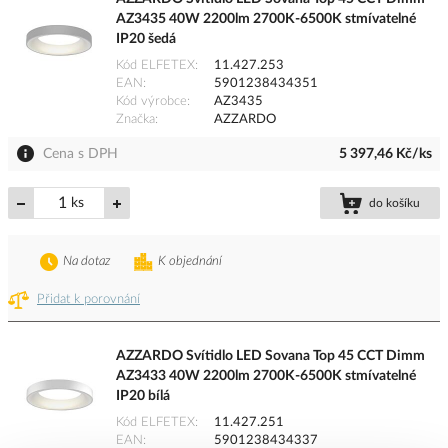
AZ3435 40W 2200lm 2700K-6500K stmívatelné
IP20 šedá
Kód ELFETEX
11.427.253
EAN
5901238434351
Kód výrobce
AZ3435
Značka
AZZARDO
Cena s DPH
5 397,46 Kč/ks
ks
do košíku
Na dotaz
K objednání
Přidat k porovnání
AZZARDO Svítidlo LED Sovana Top 45 CCT Dimm
AZ3433 40W 2200lm 2700K-6500K stmívatelné
IP20 bílá
Kód ELFETEX
11.427.251
EAN
5901238434337