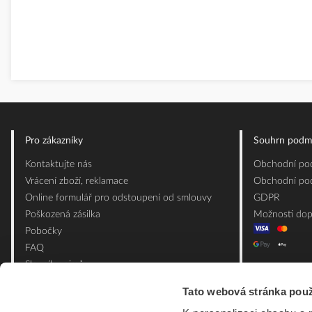
Pro zákazníky
Souhrn podm
Kontaktujte nás
Obchodní pod
Vrácení zboží, reklamace
Obchodní pod
Online formulář pro odstoupení od smlouvy
GDPR
Poškozená zásilka
Možnosti dop
Pobočky
FAQ
Slovník pojmů
Mapa webu
Tato webová stránka použ
Ceník obalových materiálů