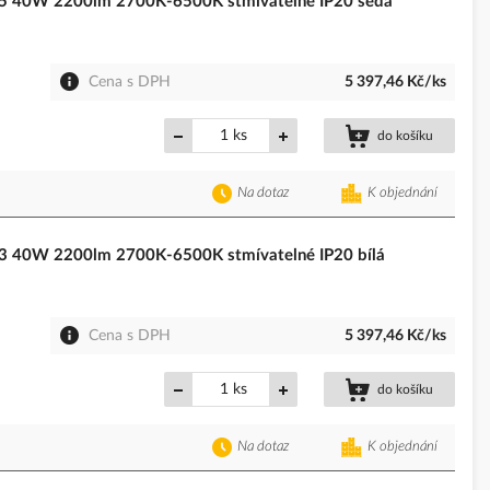
5 40W 2200lm 2700K-6500K stmívatelné IP20 šedá
Cena s DPH
5 397,46 Kč/ks
ks
do košíku
Na dotaz
K objednání
 40W 2200lm 2700K-6500K stmívatelné IP20 bílá
Cena s DPH
5 397,46 Kč/ks
ks
do košíku
Na dotaz
K objednání