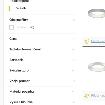
Podkategorie
Svítidla
Obecné filtry
Skladem
0
Cena
Přidat k p
Teplota chromatičnosti
Barva těla
Světelný zdroj
Vnější průměr
Materiál pouzdra
Přidat k p
Výška / hloubka