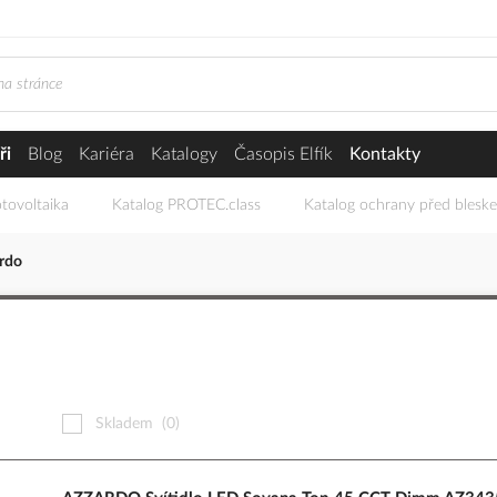
ři
Blog
Kariéra
Katalogy
Časopis Elfík
Kontakty
tovoltaika
Katalog PROTEC.class
Katalog ochrany před blesk
rdo
Skladem
(0)