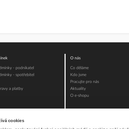
ínek
O nás
mínky - podnikatel
Co děláme
mínky - spotřebitel
Kdo jsme
Pracujte pro nás
ravy a platby
Aktuality
O e-shopu
ívá cookies