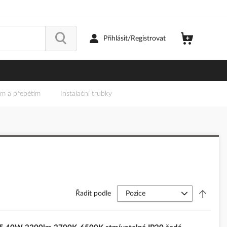
Přihlásit/Registrovat
em a přepětím
Instalační trubky
Řadit podle