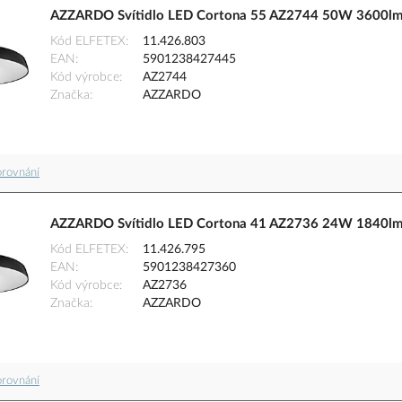
AZZARDO Svítidlo LED Cortona 55 AZ2744 50W 3600lm 
Kód ELFETEX
11.426.803
EAN
5901238427445
Kód výrobce
AZ2744
Značka
AZZARDO
orovnání
AZZARDO Svítidlo LED Cortona 41 AZ2736 24W 1840lm 
Kód ELFETEX
11.426.795
EAN
5901238427360
Kód výrobce
AZ2736
Značka
AZZARDO
orovnání