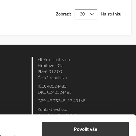
Zobrazit
Na stránku
Elfetex, spol. s r.o.
Hřbitovní 31a
Plzeň 312 00
Česká republika
IČO: 40524485
DIČ: CZ40524485
GPS: 49.75348, 13.43168
Kontakt e-shop:
Po - Pá: 7:00 - 15:30
Referent:
377 432 365
Povolit vše
Technická podpora: 377 432 311