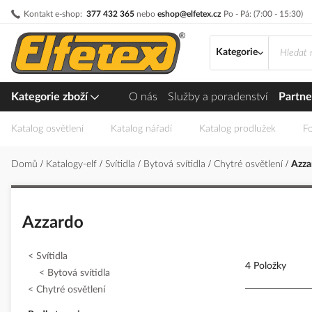
Přejít
Kontakt e-shop:
377 432 365
nebo
eshop@elfetex.cz
Po - Pá: (7:00 - 15:30)
na
obsah
Kategorie
Kategorie zboží
O nás
Služby a poradenství
Partne
Katalog osvětlení
Katalog nářadí
Katalog prodlužek
Fo
Domů
Katalogy-elf
Svítidla
Bytová svítidla
Chytré osvětlení
Azza
Azzardo
Svítidla
4 Položky
Bytová svítidla
Chytré osvětlení