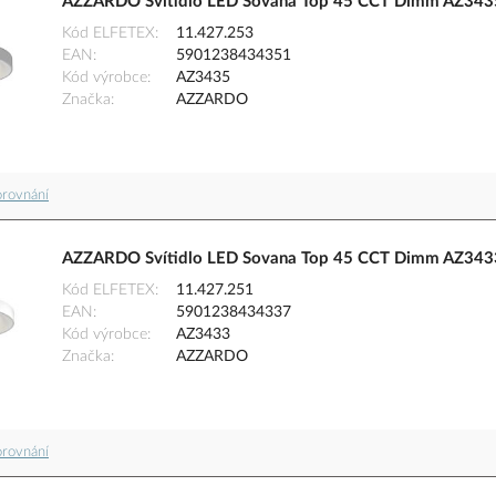
AZZARDO Svítidlo LED Sovana Top 45 CCT Dimm AZ343
Kód ELFETEX
11.427.253
EAN
5901238434351
Kód výrobce
AZ3435
Značka
AZZARDO
orovnání
AZZARDO Svítidlo LED Sovana Top 45 CCT Dimm AZ3433
Kód ELFETEX
11.427.251
EAN
5901238434337
Kód výrobce
AZ3433
Značka
AZZARDO
orovnání