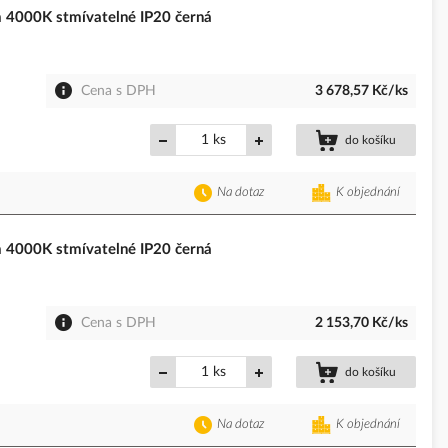
4000K stmívatelné IP20 černá
Cena s DPH
3 678,57 Kč/ks
ks
do košíku
Na dotaz
K objednání
4000K stmívatelné IP20 černá
Cena s DPH
2 153,70 Kč/ks
ks
do košíku
Na dotaz
K objednání