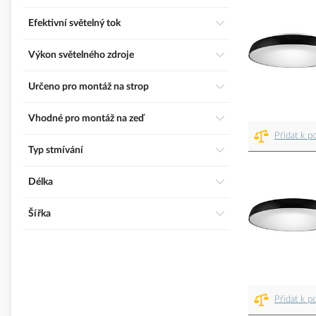
Efektivní světelný tok
Výkon světelného zdroje
Určeno pro montáž na strop
Vhodné pro montáž na zeď
Přidat k p
Typ stmívání
Délka
Šířka
Přidat k p