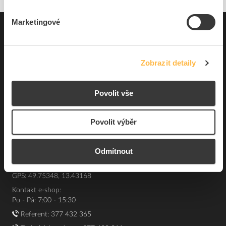
Marketingové
Pro zákazníky
Souhrn podmínek
Zobrazit detaily
O nás
Povolit vše
Elfetex, spol. s r.o.
Hřbitovní 31a
Povolit výběr
Plzeň 312 00
Česká republika
Odmítnout
IČO: 40524485
DIČ: CZ40524485
GPS: 49.75348, 13.43168
Kontakt e-shop:
Po - Pá: 7:00 - 15:30
Referent:
377 432 365