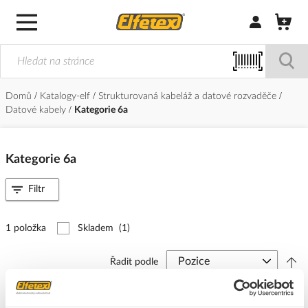
Přihlásit/Regi
Domů
Katalogy-elf
Strukturovaná kabeláž a datové rozvaděče
Datové kabely
Kategorie 6a
Kategorie 6a
Filtr
1 položka
Skladem
(1)
Řadit podle
SOLARIX Kabel STP 4x2x0,5 CAT6A LSOH (balení