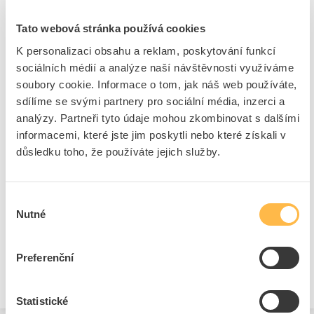
500m/cívka)
Tato webová stránka používá cookies
Kód ELFETEX
10.586.881
EAN
2050000107368
K personalizaci obsahu a reklam, poskytování funkcí
Kód výrobce
26000025
sociálních médií a analýze naší návštěvnosti využíváme
Značka
SOLARIX
soubory cookie. Informace o tom, jak náš web používáte,
Cena s DPH
21,79 Kč/m
sdílíme se svými partnery pro sociální média, inzerci a
analýzy. Partneři tyto údaje mohou zkombinovat s dalšími
m
do košíku
informacemi, které jste jim poskytli nebo které získali v
důsledku toho, že používáte jejich služby.
5
dní
318000
m
6355
m
Výběr
Přidat k porovnání
Nutné
souhlasu
Preferenční
Zobrazit
Statistické