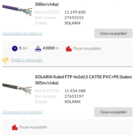
500m/cívka)
Kód ELFETEX
11.199.830
Kód výrobce
27655152
Značka
SOLARIX
Dostupnost na pobočce
Cena na poptání
5
dní
43000
m
Pouze na poptání
Přidat k porovnání
SOLARIX Kabel FTP 4x2x0,5 CAT5E PVC+PE (balení
305m/cívka)
Kód ELFETEX
11.434.588
Kód výrobce
27655197
Značka
SOLARIX
Dostupnost na pobočce
Cena na poptání
Pouze na poptání