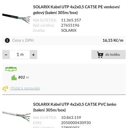
SOLARIX Kabel UTP 4x2x0,5 CAT5E PE venkovní
gelový (balení 305m/box)
Kód ELFETEX
11.365.357
Kód výrobce
27655196
Značka
SOLARIX
Cena s DPH
16,15 Kč/m
m
do košíku
802
m
Přidat k porovnání
SOLARIX Kabel UTP 4x2x0,5 CAT5E PVC lanko
(balení 305m/box)
Kód ELFETEX
10.863.159
EAN
2050000430930