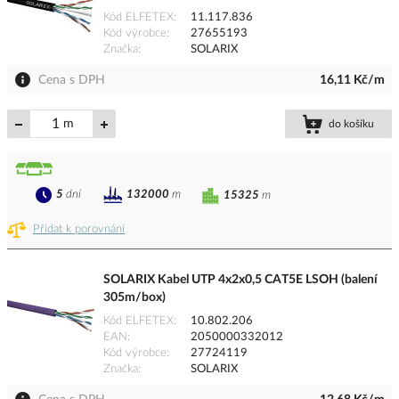
Kód ELFETEX
11.117.836
Kód výrobce
27655193
Značka
SOLARIX
Cena s DPH
16,11 Kč/m
m
do košíku
5
dní
132000
m
15325
m
Přidat k porovnání
SOLARIX Kabel UTP 4x2x0,5 CAT5E LSOH (balení
305m/box)
Kód ELFETEX
10.802.206
EAN
2050000332012
Kód výrobce
27724119
Značka
SOLARIX