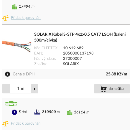
17494
m
Přidat k porovnání
SOLARIX Kabel S-STP 4x2x0,5 CAT7 LSOH (balení
500m/cívka)
Kód ELFETEX
10.619.689
EAN
2050000137198
Kód výrobce
27000007
Značka
SOLARIX
Cena s DPH
25,88 Kč/m
m
do košíku
5
dní
210500
m
16114
m
Přidat k porovnání