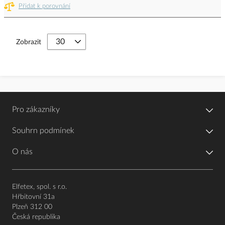
Přidat k porovnání
Zobrazit
Pro zákazníky
Souhrn podmínek
O nás
Elfetex, spol. s r.o.
Hřbitovní 31a
Plzeň 312 00
Česká republika