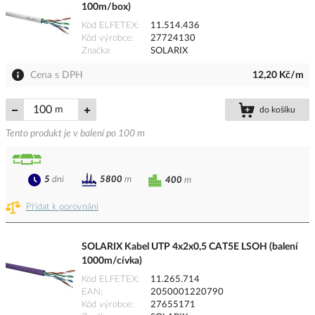
100m/box)
Kód ELFETEX
11.514.436
Kód výrobce
27724130
Značka
SOLARIX
Cena s DPH
12,20 Kč/m
m
do košíku
Tento produkt je v balení po 100 m
5
dní
5800
m
400
m
Přidat k porovnání
SOLARIX Kabel UTP 4x2x0,5 CAT5E LSOH (balení
1000m/cívka)
Kód ELFETEX
11.265.714
EAN
2050001220790
Kód výrobce
27655171