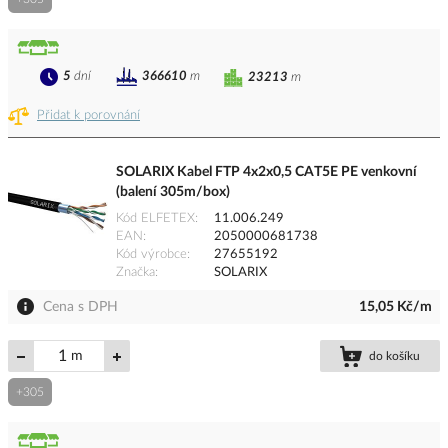
5
dní
366610
m
23213
m
Přidat k porovnání
SOLARIX Kabel FTP 4x2x0,5 CAT5E PE venkovní
(balení 305m/box)
Kód ELFETEX
11.006.249
EAN
2050000681738
Kód výrobce
27655192
Značka
SOLARIX
Cena s DPH
15,05 Kč/m
m
do košíku
+305