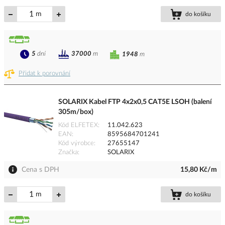
m
do košíku
5
dní
37000
m
1948
m
Přidat k porovnání
SOLARIX Kabel FTP 4x2x0,5 CAT5E LSOH (balení
305m/box)
Kód ELFETEX
11.042.623
EAN
8595684701241
Kód výrobce
27655147
Značka
SOLARIX
Cena s DPH
15,80 Kč/m
m
do košíku