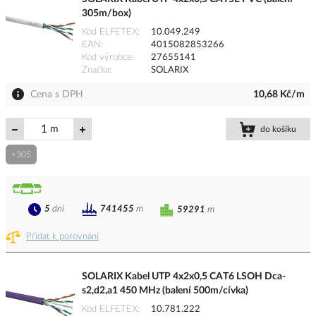
305m/box)
Kód ELFETEX
10.049.249
EAN
4015082853266
Kód výrobce
27655141
Značka
SOLARIX
Cena s DPH
10,68 Kč/m
m
do košíku
+305
5
dní
741455
m
59291
m
Přidat k porovnání
SOLARIX Kabel UTP 4x2x0,5 CAT6 LSOH Dca-
s2,d2,a1 450 MHz (balení 500m/cívka)
Kód ELFETEX
10.781.222