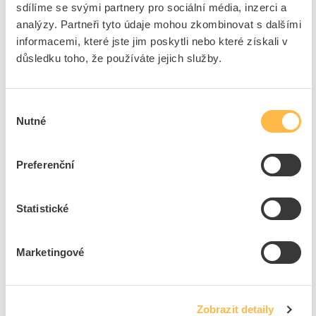
sdílíme se svými partnery pro sociální média, inzerci a
analýzy. Partneři tyto údaje mohou zkombinovat s dalšími
SOLARIX Kabel FTP 4x2x0,5 CAT6 PE venkovní
informacemi, které jste jim poskytli nebo které získali v
(balení 500m/cívka)
důsledku toho, že používáte jejich služby.
Kód ELFETEX
10.863.158
EAN
2050000430923
Kód výrobce
27655194
Značka
SOLARIX
Výběr
Nutné
souhlasu
Cena s DPH
22,22 Kč/m
m
do košíku
Preferenční
Statistické
5
dní
12000
m
6010
m
Přidat k porovnání
Marketingové
DATACOM Kabel FTP 4x2x0,5 CAT6 PVC
Kód ELFETEX
10.049.498
Zobrazit detaily
EAN
3245060327583