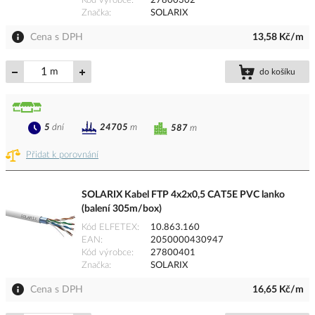
Kód výrobce
27800302
Značka
SOLARIX
Cena s DPH
13,58 Kč/m
m
do košíku
5
dní
24705
m
587
m
Přidat k porovnání
SOLARIX Kabel FTP 4x2x0,5 CAT5E PVC lanko
(balení 305m/box)
Kód ELFETEX
10.863.160
EAN
2050000430947
Kód výrobce
27800401
Značka
SOLARIX
Cena s DPH
16,65 Kč/m