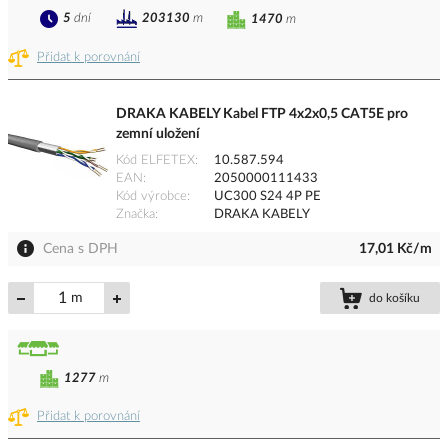
5
dní
203130
m
1470
m
Přidat k porovnání
DRAKA KABELY Kabel FTP 4x2x0,5 CAT5E pro
zemní uložení
Kód ELFETEX
10.587.594
EAN
2050000111433
Kód výrobce
UC300 S24 4P PE
Značka
DRAKA KABELY
Cena s DPH
17,01 Kč/m
m
do košíku
1277
m
Přidat k porovnání