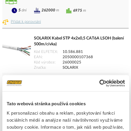
5
dní
262000
m
6975
m
Přidat k porovnání
SOLARIX Kabel STP 4x2x0,5 CAT6A LSOH (balení
500m/cívka)
Kód ELFETEX
10.586.881
EAN
2050000107368
Kód výrobce
26000025
Značka
SOLARIX
Cena s DPH
21,79 Kč/m
m
do košíku
Tato webová stránka používá cookies
K personalizaci obsahu a reklam, poskytování funkcí
5
dní
311500
m
6355
m
sociálních médií a analýze naší návštěvnosti využíváme
soubory cookie. Informace o tom, jak náš web používáte,
Přidat k porovnání