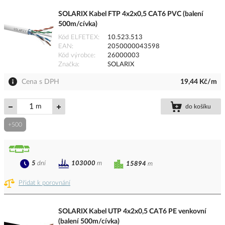
SOLARIX Kabel FTP 4x2x0,5 CAT6 PVC (balení
500m/cívka)
Kód ELFETEX
10.523.513
EAN
2050000043598
Kód výrobce
26000003
Značka
SOLARIX
Cena s DPH
19,44 Kč/m
m
do košíku
+500
5
dní
103000
m
15894
m
Přidat k porovnání
SOLARIX Kabel UTP 4x2x0,5 CAT6 PE venkovní
(balení 500m/cívka)