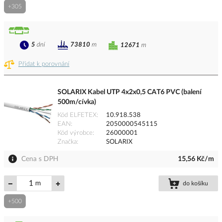
+305
5
dní
73810
m
12671
m
Přidat k porovnání
SOLARIX Kabel UTP 4x2x0,5 CAT6 PVC (balení
500m/cívka)
Kód ELFETEX
10.918.538
EAN
2050000545115
Kód výrobce
26000001
Značka
SOLARIX
Cena s DPH
15,56 Kč/m
m
do košíku
+500