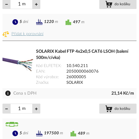
m
do košíku
5
dní
1220
m
497
m
Přidat k porovnání
SOLARIX Kabel FTP 4x2x0,5 CAT6 LSOH (balení
500m/cívka)
Kód ELFETEX
10.540.211
EAN
2050000060076
Kód výrobce
26000005
Značka
SOLARIX
Cena s DPH
21,14 Kč/m
m
do košíku
5
dní
197500
m
489
m