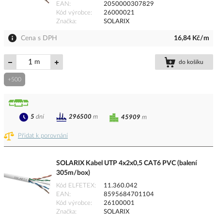
EAN
2050000307829
Kód výrobce
26000021
Značka
SOLARIX
Cena s DPH
16,84 Kč/m
m
do košíku
+500
5
dní
296500
m
45909
m
Přidat k porovnání
SOLARIX Kabel UTP 4x2x0,5 CAT6 PVC (balení
305m/box)
Kód ELFETEX
11.360.042
EAN
8595684701104
Kód výrobce
26100001
Značka
SOLARIX