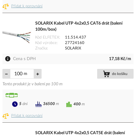
Přidat k porovnání
SOLARIX Kabel UTP 4x2x0,5 CAT6 drát (balení
100m/box)
Kód ELFETEX
11.514.437
Kód výrobce
27724160
Značka
SOLARIX
Cena s DPH
17,18 Kč/m
m
do košíku
Tento produkt je v balení po 100 m
5
dní
36500
m
400
m
Přidat k porovnání
SOLARIX Kabel UTP 4x2x0,5 CAT5E drát (balení