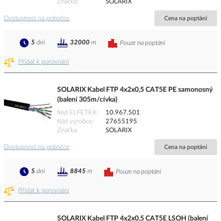
Značka
SOLARIX
Dostupnost na pobočce
Cena na poptání
5
dní
32000
m
Pouze na poptání
Přidat k porovnání
SOLARIX Kabel FTP 4x2x0,5 CAT5E PE samonosný
(balení 305m/cívka)
Kód ELFETEX
10.967.501
Kód výrobce
27655195
Značka
SOLARIX
Dostupnost na pobočce
Cena na poptání
5
dní
8845
m
Pouze na poptání
Přidat k porovnání
SOLARIX Kabel FTP 4x2x0,5 CAT5E LSOH (balení