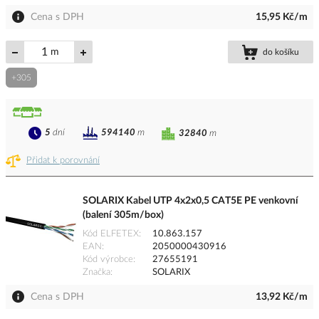
Cena s DPH
15,95 Kč/m
m
do košíku
+305
5
dní
594140
m
32840
m
Přidat k porovnání
SOLARIX Kabel UTP 4x2x0,5 CAT5E PE venkovní
(balení 305m/box)
Kód ELFETEX
10.863.157
EAN
2050000430916
Kód výrobce
27655191
Značka
SOLARIX
Cena s DPH
13,92 Kč/m