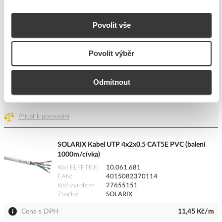
Kód výrobce
1205
Značka
DATACOM
Povolit vše
Cena s DPH
17,92 Kč/m
Povolit výběr
m
do košíku
Odmítnout
2108
m
Přidat k porovnání
SOLARIX Kabel UTP 4x2x0,5 CAT5E PVC (balení
1000m/cívka)
Kód ELFETEX
10.061.681
EAN
4015082370114
Kód výrobce
27655151
Značka
SOLARIX
Cena s DPH
11,45 Kč/m