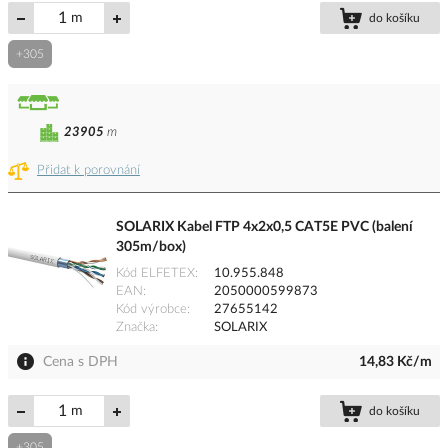
m
do košíku
+305
23905
m
Přidat k porovnání
SOLARIX Kabel FTP 4x2x0,5 CAT5E PVC (balení
305m/box)
Kód ELFETEX
10.955.848
EAN
2050000599873
Kód výrobce
27655142
Značka
SOLARIX
Cena s DPH
14,83 Kč/m
m
do košíku
+305