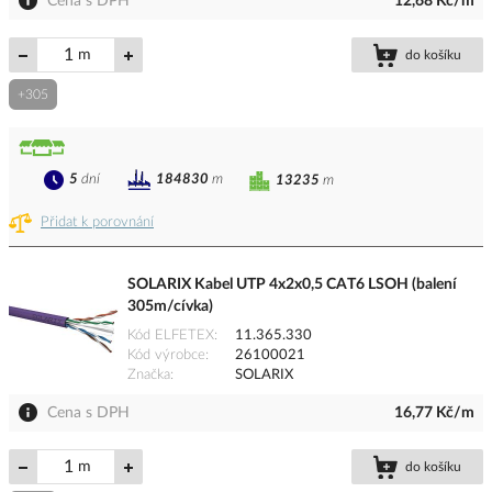
Cena s DPH
12,68 Kč/m
m
do košíku
+305
5
dní
184830
m
13235
m
Přidat k porovnání
SOLARIX Kabel UTP 4x2x0,5 CAT6 LSOH (balení
305m/cívka)
Kód ELFETEX
11.365.330
Kód výrobce
26100021
Značka
SOLARIX
Cena s DPH
16,77 Kč/m
m
do košíku