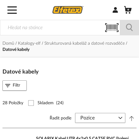
Přihlásit/Regi
Domů
Katalogy-elf
Strukturovaná kabeláž a datové rozvaděče
Datové kabely
Datové kabely
Filtr
28 Položky
Skladem
(24)
Řadit podle
SOLARIX Kabel UTP 4x2x0,5 CAT5E PVC (balení