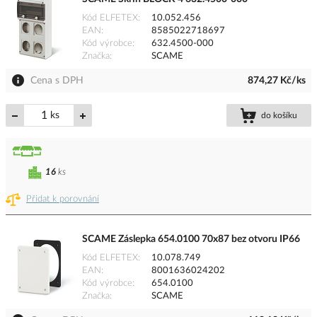
Kód ELFETEX
10.052.456
EAN
8585022718697
Kód výrobce
632.4500-000
Značka
SCAME
Cena s DPH
874,27 Kč/ks
ks
do košíku
16
ks
Přidat k porovnání
SCAME Záslepka 654.0100 70x87 bez otvoru IP66
Kód ELFETEX
10.078.749
EAN
8001636024202
Kód výrobce
654.0100
Značka
SCAME