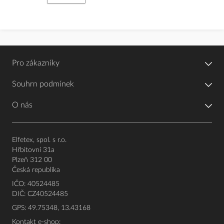
Pro zákazníky
Souhrn podmínek
O nás
Elfetex, spol. s r.o.
Hřbitovní 31a
Plzeň 312 00
Česká republika
IČO: 40524485
DIČ: CZ40524485
GPS: 49.75348, 13.43168
Kontakt e-shop: