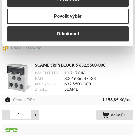
Cena s DPH
1 038,26 Kč/ks
Povolit výběr
ks
do košíku
Odmítnout
1
ks
Přidat k porovnání
SCAME Skříň BLOCK 5 632.5500-000
Kód ELFETEX
10.717.046
EAN
8001636247533
Kód výrobce
632.5500-000
Značka
SCAME
Cena s DPH
1 158,85 Kč/ks
ks
do košíku