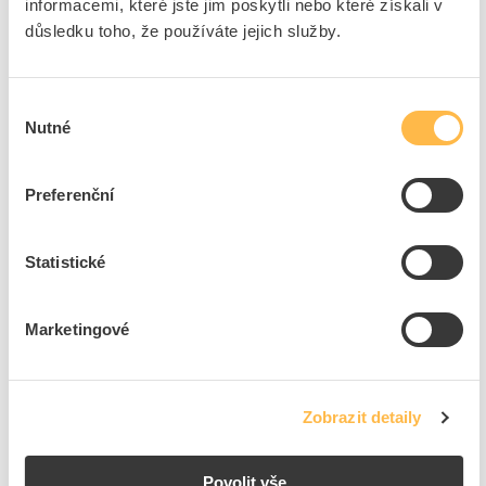
informacemi, které jste jim poskytli nebo které získali v
SCAME Sloupek BLOCK1 1,2m pro malé zásuvkové
důsledku toho, že používáte jejich služby.
rozvodnice
Kód ELFETEX
11.346.463
EAN
8585022782056
Kód výrobce
659.ST12
Výběr
Značka
SCAME
Nutné
souhlasu
Cena s DPH
2 810,91 Kč/ks
Preferenční
ks
do košíku
Statistické
3
ks
Přidat k porovnání
Marketingové
SCAME Skříň BLOCK 4 632.4510-000
Kód ELFETEX
10.587.705
Zobrazit detaily
EAN
8001636031194
Kód výrobce
632.4510-000
Značka
SCAME
Povolit vše