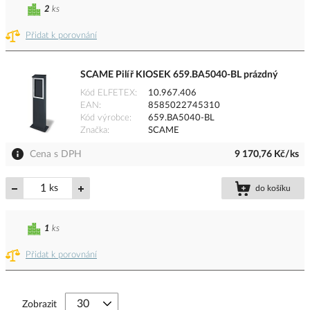
2
ks
Přidat k porovnání
SCAME Pilíř KIOSEK 659.BA5040-BL prázdný
Kód ELFETEX
10.967.406
EAN
8585022745310
Kód výrobce
659.BA5040-BL
Značka
SCAME
Cena s DPH
9 170,76 Kč/ks
ks
do košíku
1
ks
Přidat k porovnání
Zobrazit