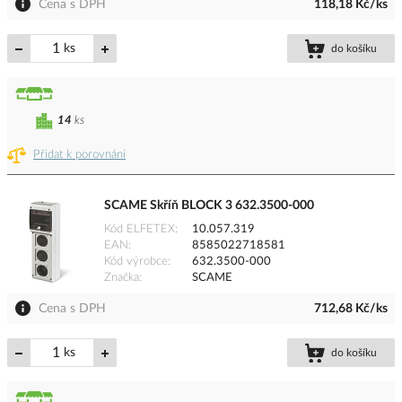
Cena s DPH
118,18 Kč/ks
ks
do košíku
14
ks
Přidat k porovnání
SCAME Skříň BLOCK 3 632.3500-000
Kód ELFETEX
10.057.319
EAN
8585022718581
Kód výrobce
632.3500-000
Značka
SCAME
Cena s DPH
712,68 Kč/ks
ks
do košíku