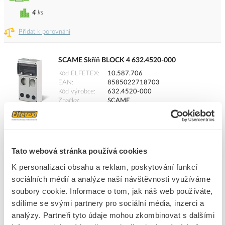
4
ks
Přidat k porovnání
SCAME Skříň BLOCK 4 632.4520-000
Kód ELFETEX
10.587.706
EAN
8585022718703
Kód výrobce
632.4520-000
Značka
SCAME
Cena s DPH
880,30 Kč/ks
ks
do košíku
Tato webová stránka používá cookies
K personalizaci obsahu a reklam, poskytování funkcí
sociálních médií a analýze naší návštěvnosti využíváme
4
ks
soubory cookie. Informace o tom, jak náš web používáte,
sdílíme se svými partnery pro sociální média, inzerci a
Přidat k porovnání
analýzy. Partneři tyto údaje mohou zkombinovat s dalšími