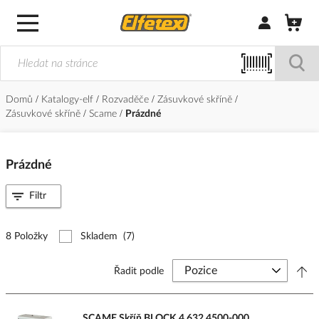
Přihlásit/Regi
Domů
Katalogy-elf
Rozvaděče
Zásuvkové skříně
Zásuvkové skříně
Scame
Prázdné
Prázdné
Filtr
8 Položky
Skladem
(7)
Řadit podle
SCAME Skříň BLOCK 4 632.4500-000