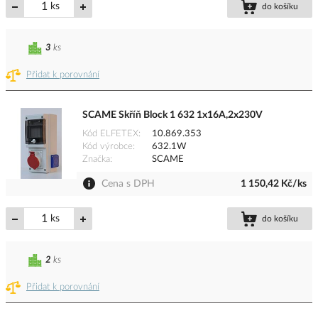
ks
do košíku
3
ks
Přidat k porovnání
SCAME Skříň Block 1 632 1x16A,2x230V
Kód ELFETEX
10.869.353
Kód výrobce
632.1W
Značka
SCAME
Cena s DPH
1 150,42 Kč/ks
ks
do košíku
2
ks
Přidat k porovnání