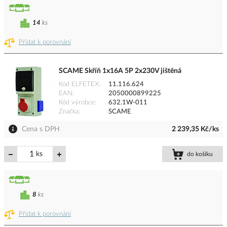
14
ks
Přidat k porovnání
SCAME Skříň 1x16A 5P 2x230V jištěná
Kód ELFETEX
11.116.624
EAN
2050000899225
Kód výrobce
632.1W-011
Značka
SCAME
Cena s DPH
2 239,35 Kč/ks
ks
do košíku
8
ks
Přidat k porovnání