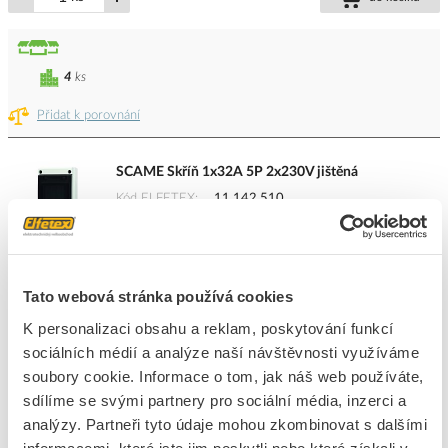
4
ks
Přidat k porovnání
SCAME Skříň 1x32A 5P 2x230V jištěná
Kód ELFETEX
11.142.510
EAN
8585022740513
Kód výrobce
632.3W-101
Značka
SCAME
Cena s DPH
2 356,32 Kč/ks
Tato webová stránka používá cookies
K personalizaci obsahu a reklam, poskytování funkcí
ks
do košíku
sociálních médií a analýze naší návštěvnosti využíváme
soubory cookie. Informace o tom, jak náš web používáte,
sdílíme se svými partnery pro sociální média, inzerci a
4
ks
analýzy. Partneři tyto údaje mohou zkombinovat s dalšími