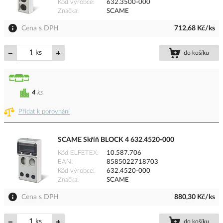
Kód výrobce
632.3500-000
Značka
SCAME
Cena s DPH
712,68 Kč/ks
ks
do košíku
4
ks
Přidat k porovnání
SCAME Skříň BLOCK 4 632.4520-000
Kód ELFETEX
10.587.706
EAN
8585022718703
Kód výrobce
632.4520-000
Značka
SCAME
Cena s DPH
880,30 Kč/ks
ks
do košíku