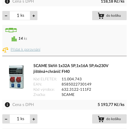
Cena s DPH
118,18 Kč/ks
ks
do košíku
14
ks
Přidat k porovnání
SCAME Skříň 1x32A 5P,1x16A 5P,4x230V
jištěná+chránič FI40
Kód ELFETEX
11.004.743
EAN
8585022730149
Kód výrobce
632.3122-111F2
Značka
SCAME
Cena s DPH
5 193,77 Kč/ks
ks
do košíku