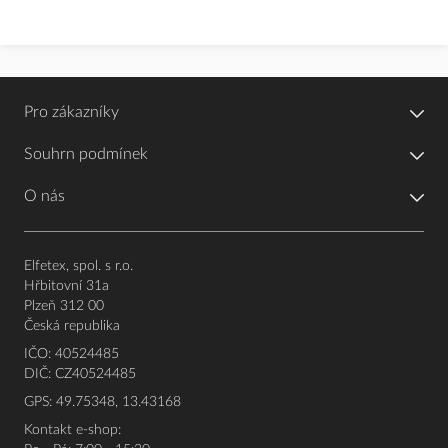
Pro zákazníky
Souhrn podmínek
O nás
Elfetex, spol. s r.o.
Hřbitovní 31a
Plzeň 312 00
Česká republika
IČO: 40524485
DIČ: CZ40524485
GPS: 49.75348, 13.43168
Kontakt e-shop: