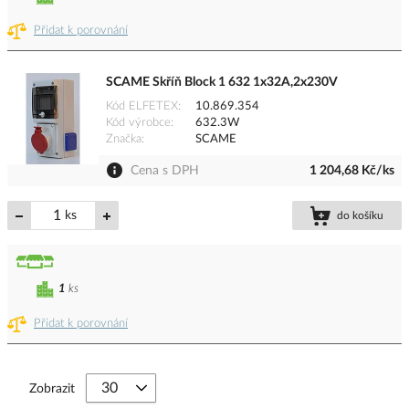
Přidat k porovnání
SCAME Skříň Block 1 632 1x32A,2x230V
Kód ELFETEX
10.869.354
Kód výrobce
632.3W
Značka
SCAME
Cena s DPH
1 204,68 Kč/ks
ks
do košíku
1
ks
Přidat k porovnání
Zobrazit