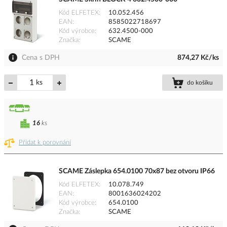
Kód ELFETEX
10.052.456
EAN
8585022718697
Kód výrobce
632.4500-000
Značka
SCAME
Cena s DPH
874,27 Kč/ks
ks
do košíku
16
ks
Přidat k porovnání
SCAME Záslepka 654.0100 70x87 bez otvoru IP66
Kód ELFETEX
10.078.749
EAN
8001636024202
Kód výrobce
654.0100
Značka
SCAME