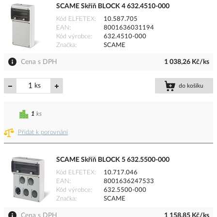
SCAME Skříň BLOCK 4 632.4510-000
Kód ELFETEX
10.587.705
EAN
8001636031194
Kód výrobce
632.4510-000
Značka
SCAME
Cena s DPH
1 038,26 Kč/ks
ks
do košíku
1
ks
Přidat k porovnání
SCAME Skříň BLOCK 5 632.5500-000
Kód ELFETEX
10.717.046
EAN
8001636247533
Kód výrobce
632.5500-000
Značka
SCAME
Cena s DPH
1 158,85 Kč/ks