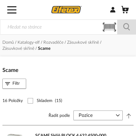
Přihlásit/Regi
Domů
Katalogy-elf
Rozvaděče
Zásuvkové skříně
Zásuvkové skříně
Scame
Scame
Filtr
16 Položky
Skladem
(15)
Řadit podle
SCAME Skříň BLOCK 4 632.4500-000