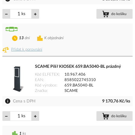
ks
do košíku
13
dní
K objednání
Přidat k porovnání
SCAME Pilíř KIOSEK 659.BA5040-BL prázdný
Kód ELFETEX
10.967.406
EAN
8585022745310
Kód výrobce
659.BA5040-BL
Značka
SCAME
Cena s DPH
9 170,76 Kč/ks
ks
do košíku
1
ks