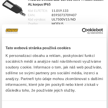
AL korpus IP65
Kód ELFETEX
11.019.133
EAN
8595073709407
Kód výrobce
UL7500V15/ND
Značka
MODUS
Cena s DPH
10 847,07 Kč/ks
ks
do košíku
Tato webová stránka používá cookies
K personalizaci obsahu a reklam, poskytování funkcí
14
ks
sociálních médií a analýze naší návštěvnosti využíváme
soubory cookie. Informace o tom, jak náš web používáte,
Přidat k porovnání
sdílíme se svými partnery pro sociální média, inzerci a
analýzy. Partneři tyto údaje mohou zkombinovat s dalšími
MODUS Svítidlo LED UL5000 47W 5700lm 5000K
informacemi, které jste jim poskytli nebo které získali v
AL korpus IP65
důsledku toho, že používáte jejich služby.
Kód ELFETEX
11.019.130
EAN
8595073711554
Kód výrobce
UL5000V15/3DIM
Značka
MODUS
Výběr