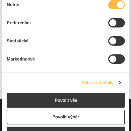
Nutné
souhlasu
Cena s DPH
8 227,40 Kč/ks
ks
do košíku
Preferenční
13
ks
Statistické
Přidat k porovnání
Marketingové
Zobrazit
Zobrazit detaily
Povolit vše
Pro zákazníky
Povolit výběr
Souhrn podmínek