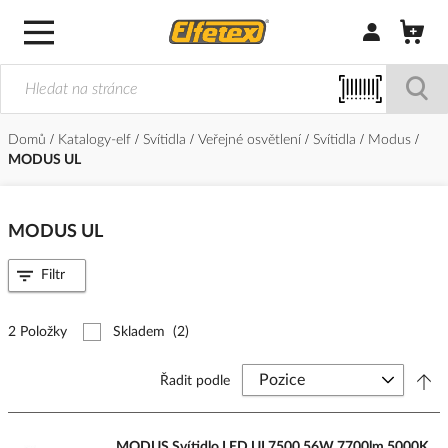
Přihlásit/Regi
Domů
Katalogy-elf
Svítidla
Veřejné osvětlení
Svítidla
Modus
MODUS UL
MODUS UL
Filtr
2 Položky
Skladem
(2)
Řadit podle
MODUS Svítidlo LED UL7500 56W 7700lm 5000K