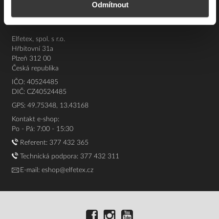
Odmítnout
O nás
Elfetex, spol. s r.o.
Hřbitovní 31a
Plzeň 312 00
Česká republika
IČO: 40524485
DIČ: CZ40524485
GPS: 49.75348, 13.43168
Kontakt e-shop:
Po - Pá: 7:00 - 15:30
Referent:
377 432 365
Technická podpora: 377 432 311
E-mail:
eshop@elfetex.cz