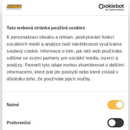
1 položka
Skladem
(1)
Řadit podle
Tato webová stránka používá cookies
K personalizaci obsahu a reklam, poskytování funkcí
sociálních médií a analýze naší návštěvnosti využíváme
MODUS Svítidlo LED OX 19W 2500lm 4000K IP65
soubory cookie. Informace o tom, jak náš web používáte,
Kód ELFETEX
11.310.706
EAN
8596099039974
sdílíme se svými partnery pro sociální média, inzerci a
Kód výrobce
OX3000S4/NDV60
analýzy. Partneři tyto údaje mohou zkombinovat s dalšími
Značka
MODUS
informacemi, které jste jim poskytli nebo které získali v
Cena s DPH
3 411,11 Kč/ks
důsledku toho, že používáte jejich služby.
ks
do košíku
Výběr
Nutné
souhlasu
13
ks
Přidat k porovnání
Preferenční