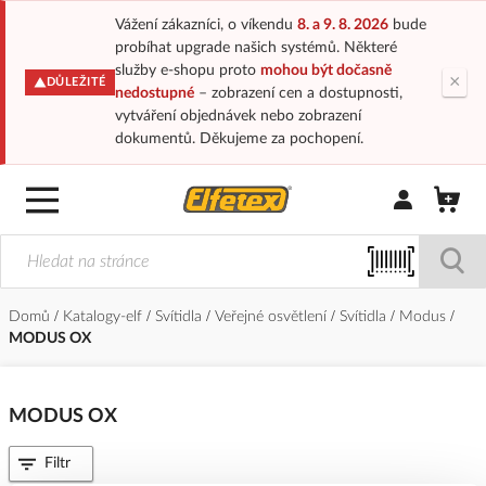
Vážení zákazníci, o víkendu
8. a 9. 8. 2026
bude
probíhat upgrade našich systémů. Některé
služby e-shopu proto
mohou být dočasně
×
DŮLEŽITÉ
nedostupné
– zobrazení cen a dostupnosti,
vytváření objednávek nebo zobrazení
dokumentů. Děkujeme za pochopení.
Přihlásit/Regi
Domů
Katalogy-elf
Svítidla
Veřejné osvětlení
Svítidla
Modus
MODUS OX
MODUS OX
Filtr