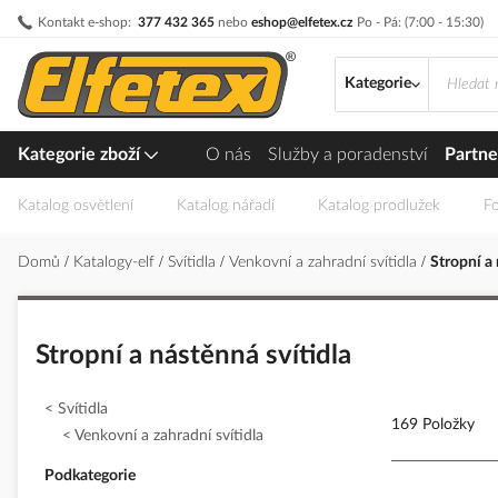
Přejít
Kontakt e-shop:
377 432 365
nebo
eshop@elfetex.cz
Po - Pá: (7:00 - 15:30)
na
obsah
Kategorie
Kategorie zboží
O nás
Služby a poradenství
Partne
Katalog osvětlení
Katalog nářadí
Katalog prodlužek
Fo
Domů
Katalogy-elf
Svítidla
Venkovní a zahradní svítidla
Stropní a 
Stropní a nástěnná svítidla
Svítidla
169 Položky
Venkovní a zahradní svítidla
Podkategorie