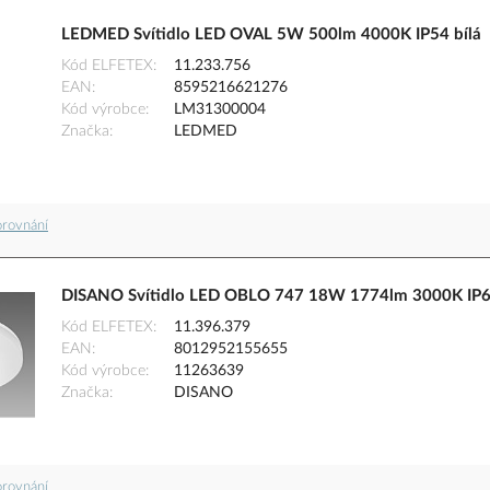
LEDMED Svítidlo LED OVAL 5W 500lm 4000K IP54 bílá
Kód ELFETEX
11.233.756
EAN
8595216621276
Kód výrobce
LM31300004
Značka
LEDMED
orovnání
DISANO Svítidlo LED OBLO 747 18W 1774lm 3000K IP65
Kód ELFETEX
11.396.379
EAN
8012952155655
Kód výrobce
11263639
Značka
DISANO
orovnání