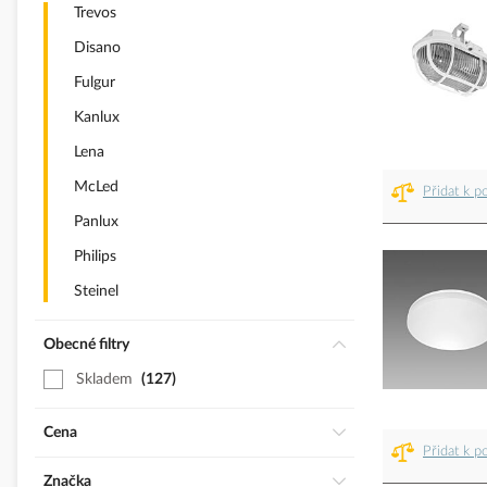
Trevos
Disano
Fulgur
Kanlux
Lena
McLed
Přidat k p
Panlux
Philips
Steinel
Obecné filtry
Skladem
127
Cena
Přidat k p
Značka