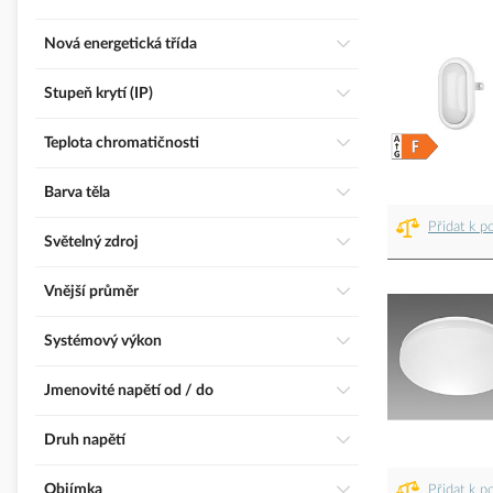
Nová energetická třída
Stupeň krytí (IP)
Teplota chromatičnosti
Barva těla
Přidat k p
Světelný zdroj
Vnější průměr
Systémový výkon
Jmenovité napětí od / do
Druh napětí
Objímka
Přidat k p