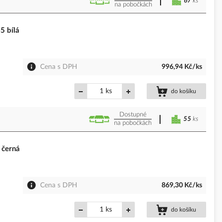
67
ks
na pobočkách
 bílá
Cena s DPH
996,94 Kč/ks
ks
do košíku
Dostupné
55
ks
na pobočkách
černá
Cena s DPH
869,30 Kč/ks
ks
do košíku