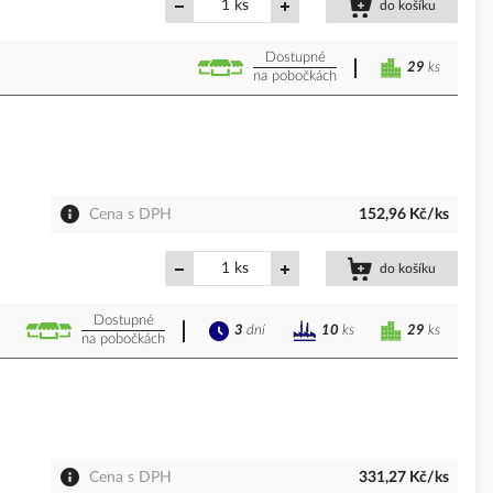
ks
do košíku
Dostupné
29
ks
na pobočkách
Cena s DPH
152,96 Kč/ks
ks
do košíku
Dostupné
3
dní
29
ks
10
ks
na pobočkách
Cena s DPH
331,27 Kč/ks