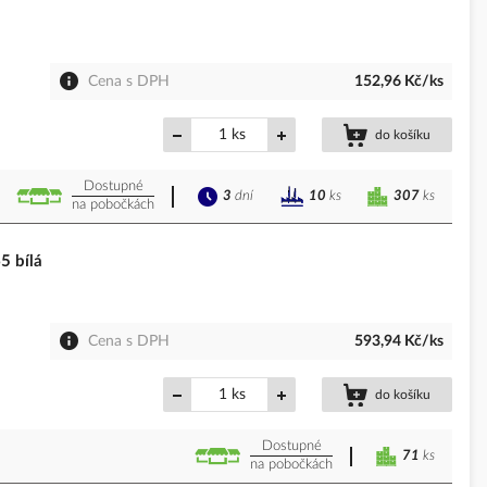
Cena s DPH
152,96 Kč/ks
ks
do košíku
Dostupné
3
dní
307
ks
10
ks
na pobočkách
 bílá
Cena s DPH
593,94 Kč/ks
ks
do košíku
Dostupné
71
ks
na pobočkách