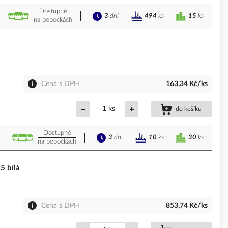
Dostupné
3
dní
15
ks
494
ks
na pobočkách
Cena s DPH
163,34 Kč/ks
ks
do košíku
Dostupné
3
dní
30
ks
10
ks
na pobočkách
 bílá
Cena s DPH
853,74 Kč/ks