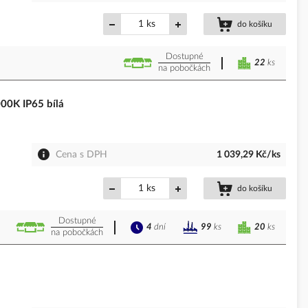
ks
do košíku
Dostupné
22
ks
na pobočkách
0K IP65 bílá
Cena s DPH
1 039,29 Kč/ks
ks
do košíku
Dostupné
4
dní
20
ks
99
ks
na pobočkách