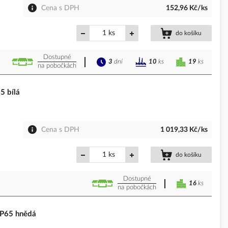
Cena s DPH
152,96 Kč/ks
ks
do košíku
Dostupné
3
dní
19
ks
10
ks
na pobočkách
 bílá
Cena s DPH
1 019,33 Kč/ks
ks
do košíku
Dostupné
16
ks
na pobočkách
P65 hnědá