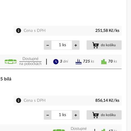
Cena s DPH
251,58 Kč/ks
ks
do košíku
Dostupné
3
dní
70
ks
725
ks
na pobočkách
 bílá
Cena s DPH
856,14 Kč/ks
ks
do košíku
Dostupné