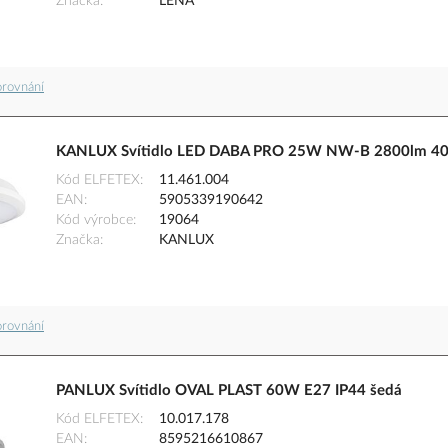
Značka
LENA
orovnání
KANLUX Svítidlo LED DABA PRO 25W NW-B 2800lm 400
Kód ELFETEX
11.461.004
EAN
5905339190642
Kód výrobce
19064
Značka
KANLUX
orovnání
PANLUX Svítidlo OVAL PLAST 60W E27 IP44 šedá
Kód ELFETEX
10.017.178
EAN
8595216610867