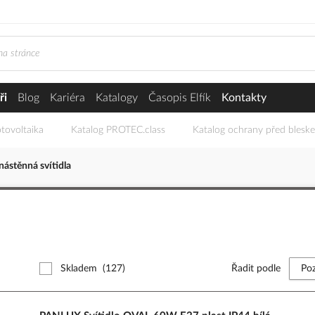
ři
Blog
Kariéra
Katalogy
Časopis Elfík
Kontakty
tovoltaika
Katalog PROTEC.class
Katalog ochrany před blesk
nástěnná svítidla
Skladem
(127)
Řadit podle