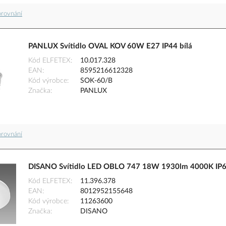
orovnání
PANLUX Svítidlo OVAL KOV 60W E27 IP44 bílá
Kód ELFETEX
10.017.328
EAN
8595216612328
Kód výrobce
SOK-60/B
Značka
PANLUX
orovnání
DISANO Svítidlo LED OBLO 747 18W 1930lm 4000K IP65
Kód ELFETEX
11.396.378
EAN
8012952155648
Kód výrobce
11263600
Značka
DISANO