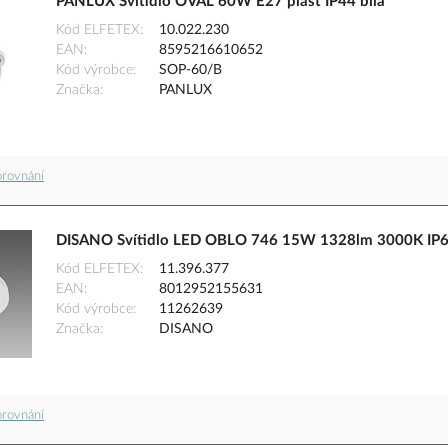
PANLUX Svítidlo OVAL 60W E27 plast IP44 bílá
Kód ELFETEX
10.022.230
EAN
8595216610652
Kód výrobce
SOP-60/B
Značka
PANLUX
orovnání
DISANO Svítidlo LED OBLO 746 15W 1328lm 3000K IP65
Kód ELFETEX
11.396.377
EAN
8012952155631
Kód výrobce
11262639
Značka
DISANO
orovnání