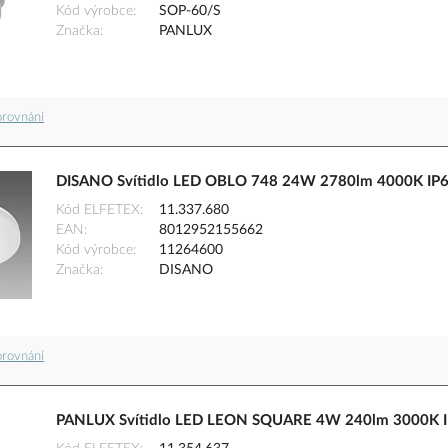
Kód výrobce
SOP-60/S
Značka
PANLUX
orovnání
DISANO Svítidlo LED OBLO 748 24W 2780lm 4000K IP65
Kód ELFETEX
11.337.680
EAN
8012952155662
Kód výrobce
11264600
Značka
DISANO
orovnání
PANLUX Svítidlo LED LEON SQUARE 4W 240lm 3000K I