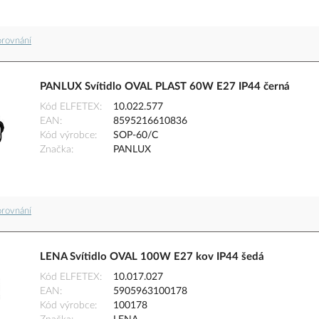
orovnání
PANLUX Svítidlo OVAL PLAST 60W E27 IP44 černá
Kód ELFETEX
10.022.577
EAN
8595216610836
Kód výrobce
SOP-60/C
Značka
PANLUX
orovnání
LENA Svítidlo OVAL 100W E27 kov IP44 šedá
Kód ELFETEX
10.017.027
EAN
5905963100178
Kód výrobce
100178