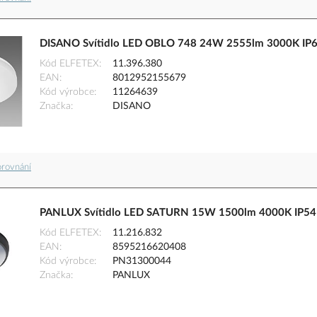
DISANO Svítidlo LED OBLO 748 24W 2555lm 3000K IP65
Kód ELFETEX
11.396.380
EAN
8012952155679
Kód výrobce
11264639
Značka
DISANO
orovnání
PANLUX Svítidlo LED SATURN 15W 1500lm 4000K IP54 
Kód ELFETEX
11.216.832
EAN
8595216620408
Kód výrobce
PN31300044
Značka
PANLUX