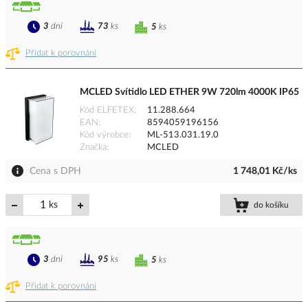
3
dní
73
ks
5
ks
Přidat k porovnání
MCLED Svítidlo LED ETHER 9W 720lm 4000K IP65
Kód ELFETEX
11.288.664
EAN
8594059196156
Kód výrobce
ML-513.031.19.0
Značka
MCLED
Cena s DPH
1 748,01 Kč/ks
ks
do košíku
3
dní
95
ks
5
ks
Přidat k porovnání