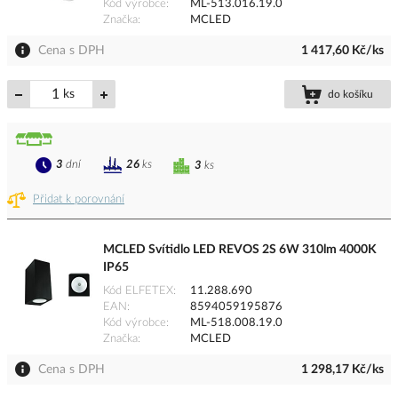
Kód výrobce
ML-513.016.19.0
Značka
MCLED
Cena s DPH
1 417,60 Kč/ks
ks
do košíku
3
dní
26
ks
3
ks
Přidat k porovnání
MCLED Svítidlo LED REVOS 2S 6W 310lm 4000K
IP65
Kód ELFETEX
11.288.690
EAN
8594059195876
Kód výrobce
ML-518.008.19.0
Značka
MCLED
Cena s DPH
1 298,17 Kč/ks