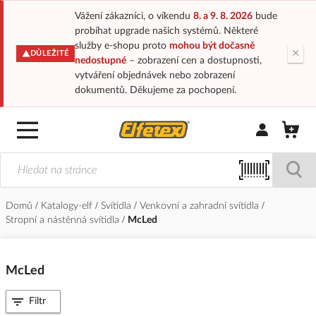
Vážení zákazníci, o víkendu
8. a 9. 8. 2026
bude
probíhat upgrade našich systémů. Některé
služby e-shopu proto
mohou být dočasně
×
DŮLEŽITÉ
nedostupné
– zobrazení cen a dostupnosti,
vytváření objednávek nebo zobrazení
dokumentů. Děkujeme za pochopení.
Přihlásit/Regi
Domů
Katalogy-elf
Svítidla
Venkovní a zahradní svítidla
Stropní a nástěnná svítidla
McLed
McLed
Filtr