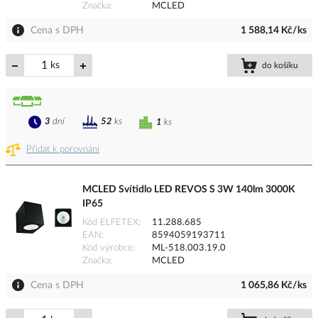
Značka
MCLED
Cena s DPH
1 588,14 Kč/ks
ks
do košíku
3
dní
52
ks
1
ks
Přidat k porovnání
MCLED Svítidlo LED REVOS S 3W 140lm 3000K
IP65
Kód ELFETEX
11.288.685
EAN
8594059193711
Kód výrobce
ML-518.003.19.0
Značka
MCLED
Cena s DPH
1 065,86 Kč/ks