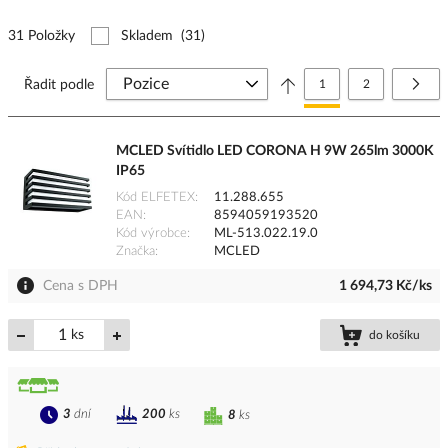
31 Položky
Skladem
(31)
Stránka
Právě si prohlížíte stránk
Stránka
Strá
Další
Řadit podle
1
2
MCLED Svítidlo LED CORONA H 9W 265lm 3000K
IP65
Kód ELFETEX
11.288.655
EAN
8594059193520
Kód výrobce
ML-513.022.19.0
Značka
MCLED
Cena s DPH
1 694,73 Kč/ks
ks
do košíku
3
dní
200
ks
8
ks