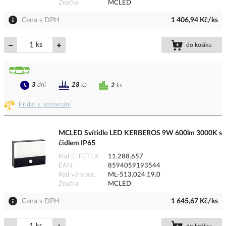
Značka
MCLED
Cena s DPH
1 406,94 Kč/ks
ks
do košíku
3
dní
28
ks
2
ks
Přidat k porovnání
MCLED Svítidlo LED KERBEROS 9W 600lm 3000K s
čidlem IP65
Kód ELFETEX
11.288.657
EAN
8594059193544
Kód výrobce
ML-513.024.19.0
Značka
MCLED
Cena s DPH
1 645,67 Kč/ks