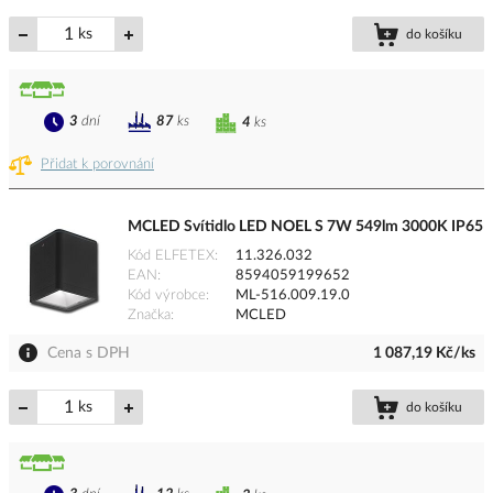
ks
do košíku
3
dní
87
ks
4
ks
Přidat k porovnání
MCLED Svítidlo LED NOEL S 7W 549lm 3000K IP65
Kód ELFETEX
11.326.032
EAN
8594059199652
Kód výrobce
ML-516.009.19.0
Značka
MCLED
Cena s DPH
1 087,19 Kč/ks
ks
do košíku