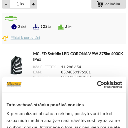
ks
do košíku
3
dní
123
ks
3
ks
Přidat k porovnání
MCLED Svítidlo LED CORONA V 9W 375lm 4000K
IP65
Kód ELFETEX
11.288.654
EAN
8594059196101
Kód výrobce
ML-513.021.19.0
Značka
MCLED
Cena s DPH
1 836,43 Kč/ks
Tato webová stránka používá cookies
ks
do košíku
K personalizaci obsahu a reklam, poskytování funkcí
sociálních médií a analýze naší návštěvnosti využíváme
soubory cookie. Informace o tom, jak náš web používáte,