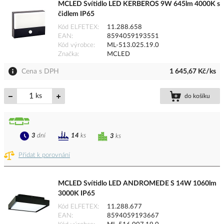
MCLED Svítidlo LED KERBEROS 9W 645lm 4000K s
čidlem IP65
Kód ELFETEX
11.288.658
EAN
8594059193551
Kód výrobce
ML-513.025.19.0
Značka
MCLED
Cena s DPH
1 645,67 Kč/ks
ks
do košíku
3
dní
14
ks
3
ks
Přidat k porovnání
MCLED Svítidlo LED ANDROMEDE S 14W 1060lm
3000K IP65
Kód ELFETEX
11.288.677
EAN
8594059193667