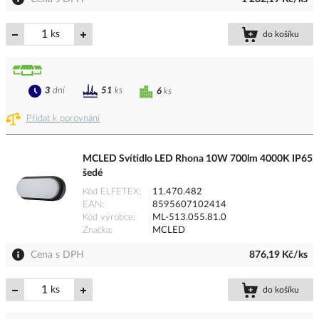
ks
do košíku
3
dní
51
ks
6
ks
Přidat k porovnání
MCLED Svítidlo LED Rhona 10W 700lm 4000K IP65
šedé
Kód ELFETEX
11.470.482
EAN
8595607102414
Kód výrobce
ML-513.055.81.0
Značka
MCLED
Cena s DPH
876,19 Kč/ks
ks
do košíku