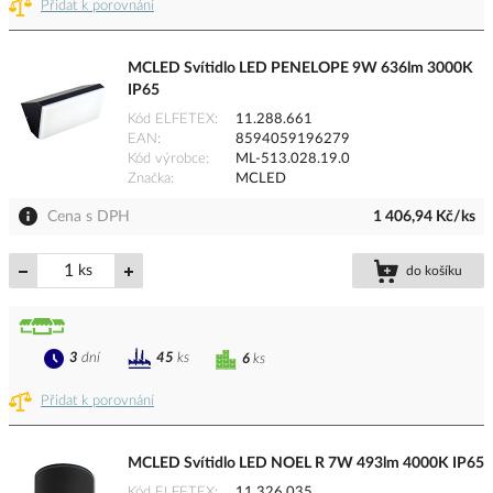
Přidat k porovnání
MCLED Svítidlo LED PENELOPE 9W 636lm 3000K
IP65
Kód ELFETEX
11.288.661
EAN
8594059196279
Kód výrobce
ML-513.028.19.0
Značka
MCLED
Cena s DPH
1 406,94 Kč/ks
ks
do košíku
3
dní
45
ks
6
ks
Přidat k porovnání
MCLED Svítidlo LED NOEL R 7W 493lm 4000K IP65
Kód ELFETEX
11.326.035