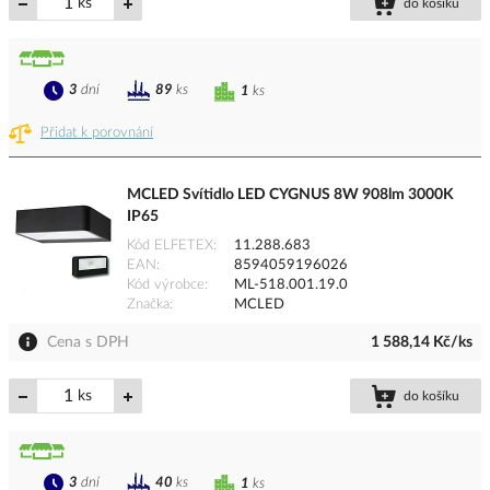
ks
do košíku
3
dní
89
ks
1
ks
Přidat k porovnání
MCLED Svítidlo LED CYGNUS 8W 908lm 3000K
IP65
Kód ELFETEX
11.288.683
EAN
8594059196026
Kód výrobce
ML-518.001.19.0
Značka
MCLED
Cena s DPH
1 588,14 Kč/ks
ks
do košíku
3
dní
40
ks
1
ks