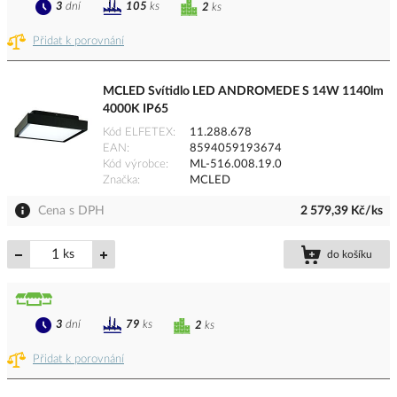
3
dní
105
ks
2
ks
Přidat k porovnání
MCLED Svítidlo LED ANDROMEDE S 14W 1140lm
4000K IP65
Kód ELFETEX
11.288.678
EAN
8594059193674
Kód výrobce
ML-516.008.19.0
Značka
MCLED
Cena s DPH
2 579,39 Kč/ks
ks
do košíku
3
dní
79
ks
2
ks
Přidat k porovnání