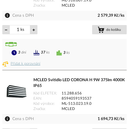
Kód výrobce
ML-516.007.19.0
Značka
MCLED
Cena s DPH
2 579,39 Kč/ks
ks
do košíku
3
dní
37
ks
3
ks
Přidat k porovnání
MCLED Svítidlo LED CORONA H 9W 375lm 4000K
IP65
Kód ELFETEX
11.288.656
EAN
8594059193537
Kód výrobce
ML-513.023.19.0
Značka
MCLED
Cena s DPH
1 694,73 Kč/ks