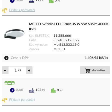
3
dní
12
ks
3
ks
Přidat k porovnání
MCLED Svítidlo LED FRAMUS W 9W 635lm 4000K
IP65
Kód ELFETEX
11.288.666
EAN
8594059193599
Kód výrobce
ML-513.033.19.0
Značka
MCLED
Cena s DPH
1 406,94 Kč/ks
ks
do košíku
3
dní
103
ks
3
ks
Přidat k porovnání