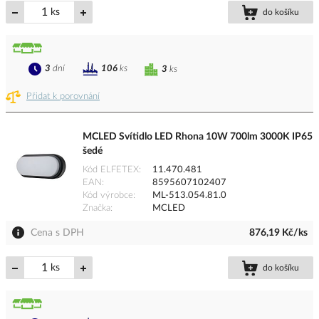
ks
do košíku
3
dní
106
ks
3
ks
Přidat k porovnání
MCLED Svítidlo LED Rhona 10W 700lm 3000K IP65
šedé
Kód ELFETEX
11.470.481
EAN
8595607102407
Kód výrobce
ML-513.054.81.0
Značka
MCLED
Cena s DPH
876,19 Kč/ks
ks
do košíku