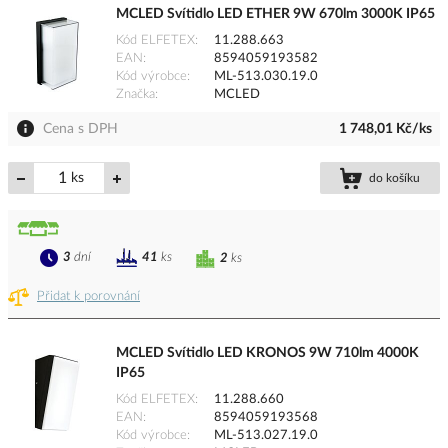
MCLED Svítidlo LED ETHER 9W 670lm 3000K IP65
Kód ELFETEX
11.288.663
EAN
8594059193582
Kód výrobce
ML-513.030.19.0
Značka
MCLED
Cena s DPH
1 748,01 Kč/ks
ks
do košíku
3
dní
41
ks
2
ks
Přidat k porovnání
MCLED Svítidlo LED KRONOS 9W 710lm 4000K
IP65
Kód ELFETEX
11.288.660
EAN
8594059193568
Kód výrobce
ML-513.027.19.0