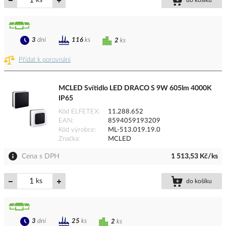
ks
do košíku
3
dní
116
ks
2
ks
Přidat k porovnání
MCLED Svítidlo LED DRACO S 9W 605lm 4000K
IP65
Kód ELFETEX
11.288.652
EAN
8594059193209
Kód výrobce
ML-513.019.19.0
Značka
MCLED
Cena s DPH
1 513,53 Kč/ks
ks
do košíku
3
dní
25
ks
2
ks