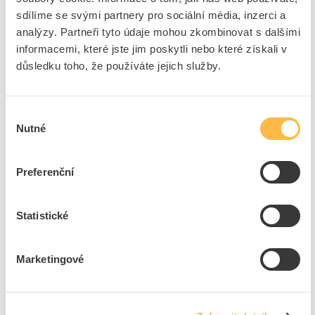
3
dní
97
ks
3
ks
sdílíme se svými partnery pro sociální média, inzerci a
analýzy. Partneři tyto údaje mohou zkombinovat s dalšími
Přidat k porovnání
informacemi, které jste jim poskytli nebo které získali v
důsledku toho, že používáte jejich služby.
MCLED Svítidlo LED CORONA V 9W 347lm 3000K
IP65
Kód ELFETEX
11.288.653
Výběr
EAN
8594059196095
Nutné
Kód výrobce
ML-513.020.19.0
souhlasu
Značka
MCLED
Cena s DPH
1 836,43 Kč/ks
Preferenční
ks
do košíku
Statistické
3
dní
103
ks
3
ks
Marketingové
Přidat k porovnání