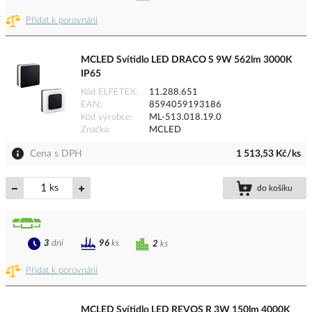
Přidat k porovnání
MCLED Svítidlo LED DRACO S 9W 562lm 3000K
IP65
Kód ELFETEX
11.288.651
EAN
8594059193186
Kód výrobce
ML-513.018.19.0
Značka
MCLED
Cena s DPH
1 513,53 Kč/ks
ks
do košíku
3
dní
96
ks
2
ks
Přidat k porovnání
MCLED Svítidlo LED REVOS R 3W 150lm 4000K