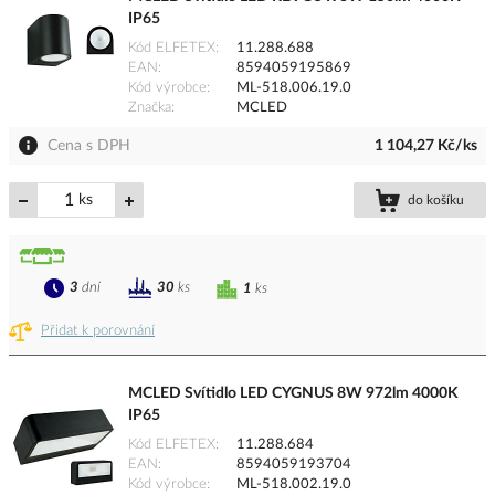
IP65
Kód ELFETEX
11.288.688
EAN
8594059195869
Kód výrobce
ML-518.006.19.0
Značka
MCLED
Cena s DPH
1 104,27 Kč/ks
ks
do košíku
3
dní
30
ks
1
ks
Přidat k porovnání
MCLED Svítidlo LED CYGNUS 8W 972lm 4000K
IP65
Kód ELFETEX
11.288.684
EAN
8594059193704
Kód výrobce
ML-518.002.19.0