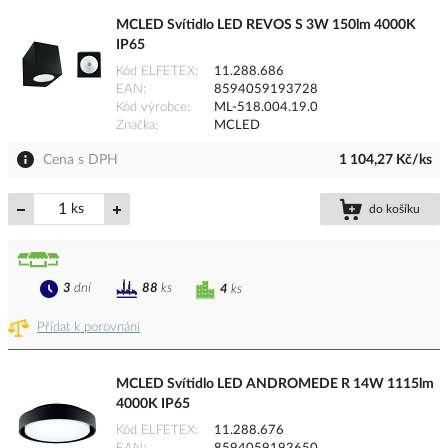
MCLED Svítidlo LED REVOS S 3W 150lm 4000K
IP65
Kód ELFETEX
11.288.686
EAN
8594059193728
Kód výrobce
ML-518.004.19.0
Značka
MCLED
Cena s DPH
1 104,27 Kč/ks
ks
do košíku
3
dní
88
ks
4
ks
Přidat k porovnání
MCLED Svítidlo LED ANDROMEDE R 14W 1115lm
4000K IP65
Kód ELFETEX
11.288.676