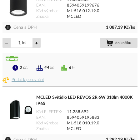
EAN
8594059199676
Kód výrobce
ML-516.012.19.0
Značka
MCLED
Cena s DPH
1 087,19 Kč/ks
ks
do košíku
3
dní
44
ks
6
ks
Přidat k porovnání
MCLED Svítidlo LED REVOS 2R 6W 310lm 4000K
IP65
Kód ELFETEX
11.288.692
EAN
8594059195883
Kód výrobce
ML-518.010.19.0
Značka
MCLED
Cena s DPH
1 282,19 Kč/ks