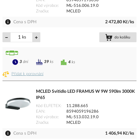
EAN
8594059193650
Kód výrobce
ML-516.006.19.0
Značka
MCLED
Cena s DPH
2 472,80 Kč/ks
ks
do košíku
3
dní
39
ks
4
ks
Přidat k porovnání
MCLED Svítidlo LED FRAMUS W 9W 590lm 3000K
IP65
Kód ELFETEX
11.288.665
EAN
8594059196286
Kód výrobce
ML-513.032.19.0
Značka
MCLED
Cena s DPH
1 406,94 Kč/ks