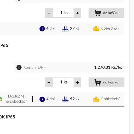
ks
do košíku
4
dní
K objednání
99
ks
IP65
Cena s DPH
1 270,31 Kč/ks
ks
do košíku
Dostupné
4
dní
K objednání
99
ks
na pobočkách
0K IP65