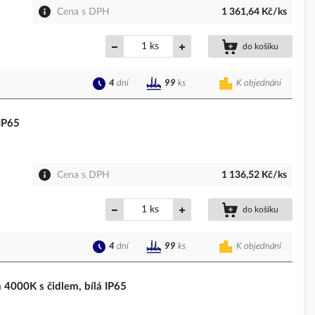
Cena s DPH
1 361,64 Kč/ks
ks
do košíku
4
dní
K objednání
99
ks
IP65
Cena s DPH
1 136,52 Kč/ks
ks
do košíku
4
dní
K objednání
99
ks
00K s čidlem, bílá IP65