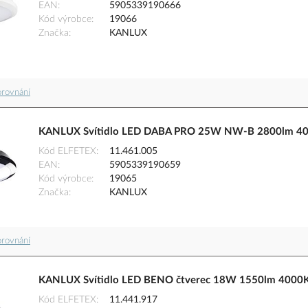
EAN
5905339190666
Kód výrobce
19066
Značka
KANLUX
orovnání
KANLUX Svítidlo LED DABA PRO 25W NW-B 2800lm 400
Kód ELFETEX
11.461.005
EAN
5905339190659
Kód výrobce
19065
Značka
KANLUX
orovnání
KANLUX Svítidlo LED BENO čtverec 18W 1550lm 4000K s
Kód ELFETEX
11.441.917