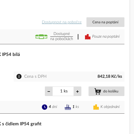
Dostupnost na pobočce
Cena na poptání
Dostupné
Pouze na poptání
na pobočkách
IP54 bílá
Cena s DPH
842,18 Kč/ks
ks
do košíku
4
dní
K objednání
1
ks
 čidlem IP54 grafit