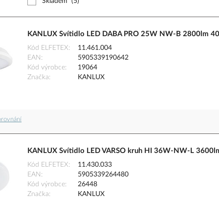
Skladem
(5)
KANLUX Svítidlo LED DABA PRO 25W NW-B 2800lm 400
Kód ELFETEX
11.461.004
EAN
5905339190642
Kód výrobce
19064
Značka
KANLUX
orovnání
KANLUX Svítidlo LED VARSO kruh HI 36W-NW-L 3600l
Kód ELFETEX
11.430.033
EAN
5905339264480
Kód výrobce
26448
Značka
KANLUX