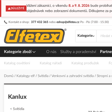
Vážení zákazníci, o víkendu
8. a 9. 8. 2026
bude probíhat
DŮLEŽITÉ
objednávek nebo zobrazení dokumentů. Děkujeme za p
Přejít
Kontakt e-shop:
377 432 365
nebo
eshop@elfetex.cz
Po - Pá: (7:00 - 15:30)
na
obsah
Kategorie
Kategorie zboží
O nás
Služby a poradenství
Partne
Katalog osvětlení
Katalog nářadí
Katalog prodlužek
Fo
Domů
Katalogy-elf
Svítidla
Venkovní a zahradní svítidla
Stropní a
Kanlux
Svítidla