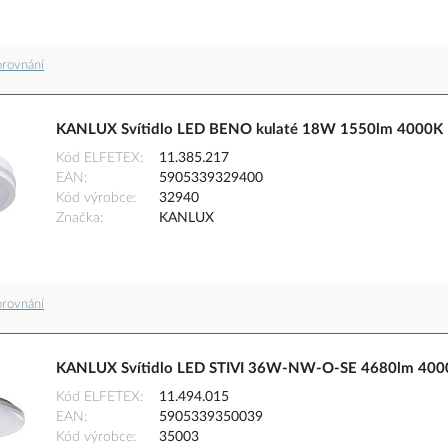
orovnání
KANLUX Svítidlo LED BENO kulaté 18W 1550lm 4000K I
Kód ELFETEX
11.385.217
EAN
5905339329400
Kód výrobce
32940
Značka
KANLUX
orovnání
KANLUX Svítidlo LED STIVI 36W-NW-O-SE 4680lm 400
Kód ELFETEX
11.494.015
EAN
5905339350039
Kód výrobce
35003