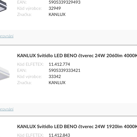
EAN
5905339329493
Kód výrobce
32949
Značka
KANLUX
orovnání
KANLUX Svítidlo LED BENO čtverec 24W 2060lm 4000K 
Kód ELFETEX
11.412.774
EAN
5905339333421
Kód výrobce
33342
Značka
KANLUX
orovnání
KANLUX Svítidlo LED BENO čtverec 24W 1920lm 4000K s
Kód ELFETEX
11.412.843