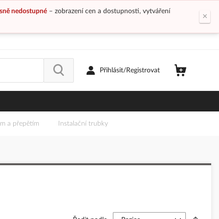
sně nedostupné
– zobrazení cen a dostupnosti, vytváření
×
Přihlásit/Registrovat
em a přepětím
Instalační trubky