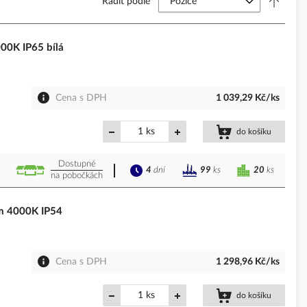
Řadit podle
0K IP65 bílá
Cena s DPH
1 039,29 Kč/ks
ks
do košíku
Dostupné
4
dní
20
ks
99
ks
na pobočkách
m 4000K IP54
Cena s DPH
1 298,96 Kč/ks
ks
do košíku