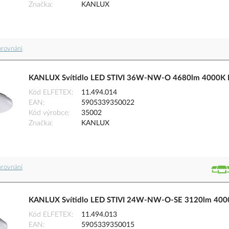
Značka
KANLUX
orovnání
KANLUX Svítidlo LED STIVI 36W-NW-O 4680lm 4000K 
Kód ELFETEX
11.494.014
EAN
5905339350022
Kód výrobce
35002
Značka
KANLUX
orovnání
KANLUX Svítidlo LED STIVI 24W-NW-O-SE 3120lm 400
Kód ELFETEX
11.494.013
EAN
5905339350015