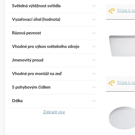
Světelná výtěžnost svítidla
Přidat k p
Vyzařovací úhel (hodnota)
Rázová pevnost
Vhodné pro výkon světelného zdroje
Jmenovitý proud
Vhodné pro montáž na zeď
Přidat k p
S pohybovým čidlem
Délka
Zobrazit více