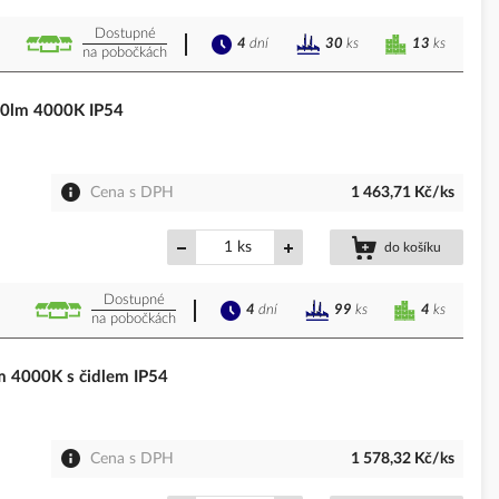
Dostupné
4
dní
13
ks
30
ks
na pobočkách
0lm 4000K IP54
Cena s DPH
1 463,71 Kč/ks
ks
do košíku
Dostupné
4
dní
4
ks
99
ks
na pobočkách
 4000K s čidlem IP54
Cena s DPH
1 578,32 Kč/ks