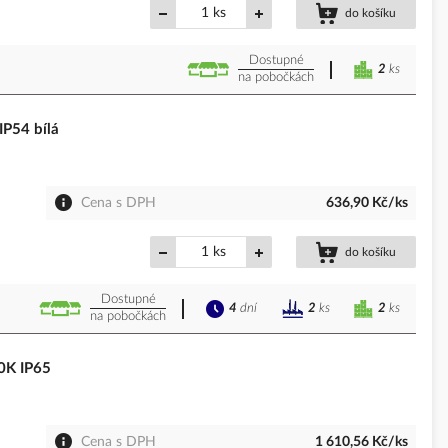
ks
do košíku
Dostupné
2
ks
na pobočkách
P54 bílá
Cena s DPH
636,90 Kč/ks
ks
do košíku
Dostupné
4
dní
2
ks
2
ks
na pobočkách
0K IP65
Cena s DPH
1 610,56 Kč/ks