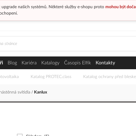
 upgrade našich systémů. Některé služby e-shopu proto
mohou být doča
ochopení.
ři
Blog
Kariéra
Katalogy
Časopis Elfík
Kontakty
tovoltaika
Katalog PROTEC.class
Katalog ochrany před blesk
 nástěnná svítidla
Kanlux