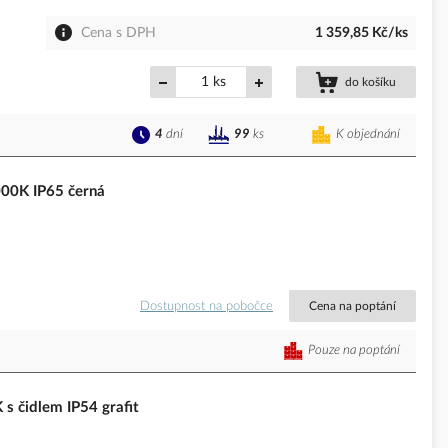
Cena s DPH
1 359,85 Kč/ks
ks
do košíku
4
dní
K objednání
99
ks
0K IP65 černá
Dostupnost na pobočce
Cena na poptání
Pouze na poptání
 čidlem IP54 grafit