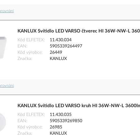
orovnání
KANLUX Svítidlo LED VARSO čtverec HI 36W-NW-L 360
Kód ELFETEX
11.430.034
EAN
5905339264497
Kód výrobce
26449
Značka
KANLUX
orovnání
KANLUX Svítidlo LED VARSO kruh HI 36W-NW-L 3600lm
Kód ELFETEX
11.430.035
EAN
5905339269850
Kód výrobce
26985
Značka
KANLUX