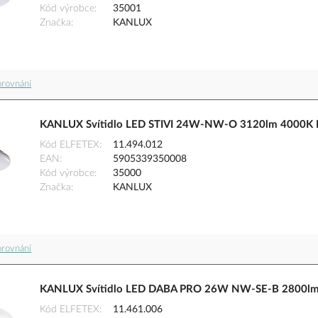
Kód výrobce
35001
Značka
KANLUX
orovnání
KANLUX Svítidlo LED STIVI 24W-NW-O 3120lm 4000K 
Kód ELFETEX
11.494.012
EAN
5905339350008
Kód výrobce
35000
Značka
KANLUX
orovnání
KANLUX Svítidlo LED DABA PRO 26W NW-SE-B 2800lm 40
Kód ELFETEX
11.461.006