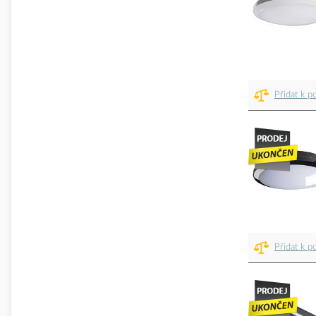
Přidat k p
Přidat k p