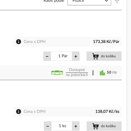
Řadit podle
Cena s DPH
173,38 Kč/Pár
Pár
do košíku
Dostupné
50
Pár
na pobočkách
Cena s DPH
138,07 Kč/ks
ks
do košíku