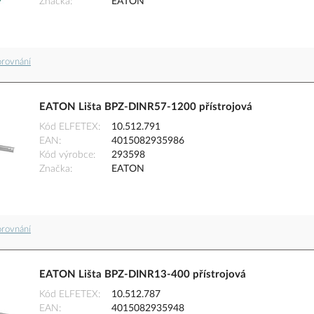
Značka
EATON
orovnání
EATON Lišta BPZ-DINR57-1200 přístrojová
Kód ELFETEX
10.512.791
EAN
4015082935986
Kód výrobce
293598
Značka
EATON
orovnání
EATON Lišta BPZ-DINR13-400 přístrojová
Kód ELFETEX
10.512.787
EAN
4015082935948