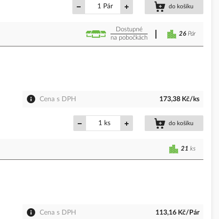
Pár
do košíku
Dostupné
26
Pár
na pobočkách
Cena s DPH
173,38 Kč/ks
ks
do košíku
21
ks
Cena s DPH
113,16 Kč/Pár