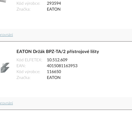
Kód výrobce
293594
Značka
EATON
orovnání
EATON Držák BPZ-TA/2 přístrojové lišty
Kód ELFETEX
10.512.609
EAN
4015081163953
Kód výrobce
116650
Značka
EATON
orovnání