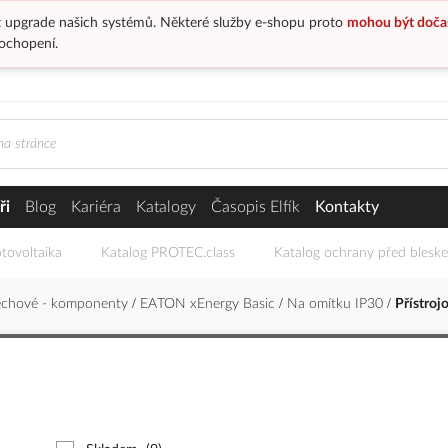
 upgrade našich systémů. Některé služby e-shopu proto
mohou být doča
ochopení.
ři
Blog
Kariéra
Katalogy
Časopis Elfík
Kontakty
tovoltaika
Katalog PROTEC.class
Katalog ochrany před blesk
echové - komponenty
EATON xEnergy Basic
Na omítku IP30
Přístrojo