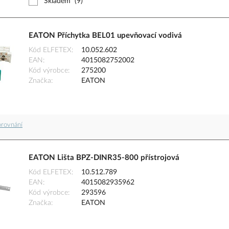
Skladem
(9)
EATON Příchytka BEL01 upevňovací vodivá
Kód ELFETEX
10.052.602
EAN
4015082752002
Kód výrobce
275200
Značka
EATON
orovnání
EATON Lišta BPZ-DINR35-800 přístrojová
Kód ELFETEX
10.512.789
EAN
4015082935962
Kód výrobce
293596
Značka
EATON