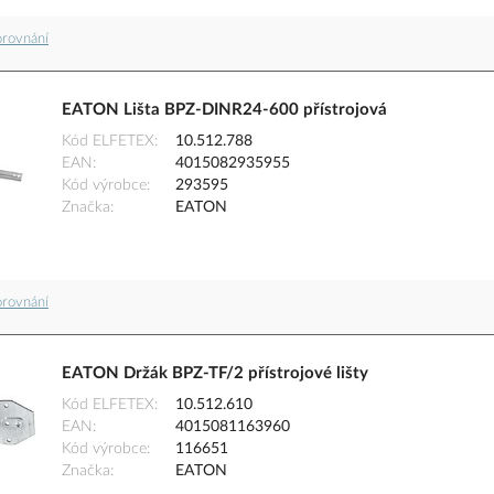
orovnání
EATON Lišta BPZ-DINR24-600 přístrojová
Kód ELFETEX
10.512.788
EAN
4015082935955
Kód výrobce
293595
Značka
EATON
orovnání
EATON Držák BPZ-TF/2 přístrojové lišty
Kód ELFETEX
10.512.610
EAN
4015081163960
Kód výrobce
116651
Značka
EATON