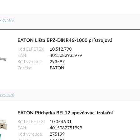
orovnání
EATON Lišta BPZ-DINR46-1000 přístrojová
Kód ELFETEX
10.512.790
EAN
4015082935979
Kód výrobce
293597
Značka
EATON
orovnání
EATON Příchytka BEL12 upevňovací izolační
Kód ELFETEX
10.054.931
EAN
4015082751999
Kód výrobce
275199