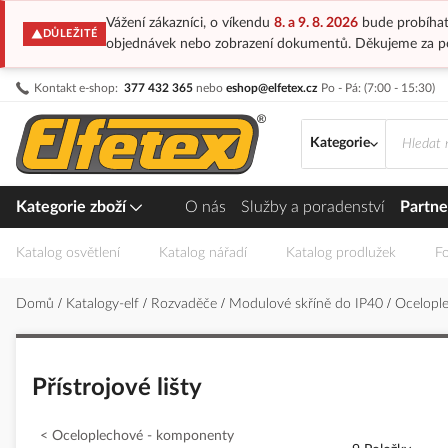
Vážení zákazníci, o víkendu
8. a 9. 8. 2026
bude probíhat
DŮLEŽITÉ
objednávek nebo zobrazení dokumentů. Děkujeme za p
Přejít
Kontakt e-shop:
377 432 365
nebo
eshop@elfetex.cz
Po - Pá: (7:00 - 15:30)
na
obsah
Kategorie
Kategorie zboží
O nás
Služby a poradenství
Partne
Katalog osvětlení
Katalog nářadí
Katalog prodlužek
Fo
Domů
Katalogy-elf
Rozvaděče
Modulové skříně do IP40
Ocelopl
Přístrojové lišty
Oceloplechové - komponenty