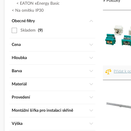
9 Položky
EATON xEnergy Basic
Na omítku IP30
Obecné filtry
Skladem
9
Cena
Hloubka
Barva
Přidat k p
Materiál
Provedení
Montážní šířka pro instalaci skříně
Výška