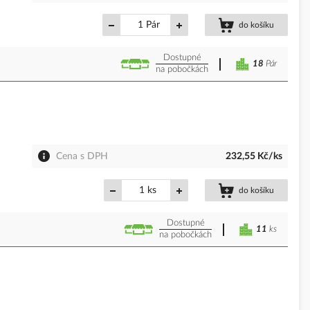
Pár
do košíku
Dostupné
18
Pár
na pobočkách
Cena s DPH
232,55 Kč/ks
ks
do košíku
Dostupné
11
ks
na pobočkách