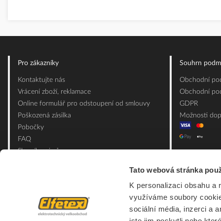
Pro zákazníky
Souhrn podm
Kontaktujte nás
Obchodní pod
Vrácení zboží, reklamace
Obchodní pod
Online formulář pro odstoupení od smlouvy
GDPR
Poškozená zásilka
Možnosti dop
Pobočky
FAQ
Slovník pojmů
Mapa webu
Tato webová stránka použ
Ceník obalových materiálů
K personalizaci obsahu a 
využíváme soubory cookie.
sociální média, inzerci a 
jste jim poskytli nebo kter