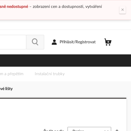
sně nedostupné
– zobrazení cen a dostupnosti, vytváření
×
Přihlásit/Registrovat
em a přepětím
Instalační trubky
vé lišty