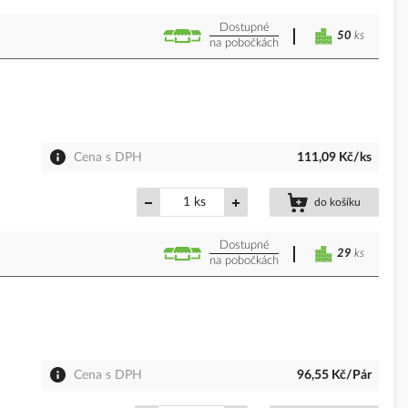
Dostupné
50
ks
na pobočkách
Cena s DPH
111,09 Kč/ks
ks
do košíku
Dostupné
29
ks
na pobočkách
Cena s DPH
96,55 Kč/Pár