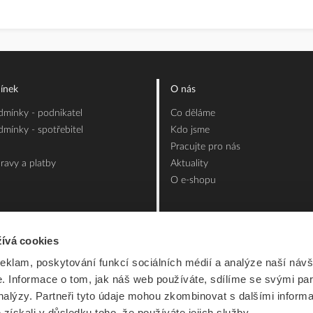
ínek
O nás
mínky - podnikatel
Co děláme
mínky - spotřebitel
Kdo jsme
Pracujte pro nás
ravy a platby
Aktuality
O e-shopu
ívá cookies
reklam, poskytování funkcí sociálních médií a analýze naší návš
 Informace o tom, jak náš web používáte, sdílíme se svými par
analýzy. Partneři tyto údaje mohou zkombinovat s dalšími inform
é získali v důsledku toho, že používáte jejich služby.