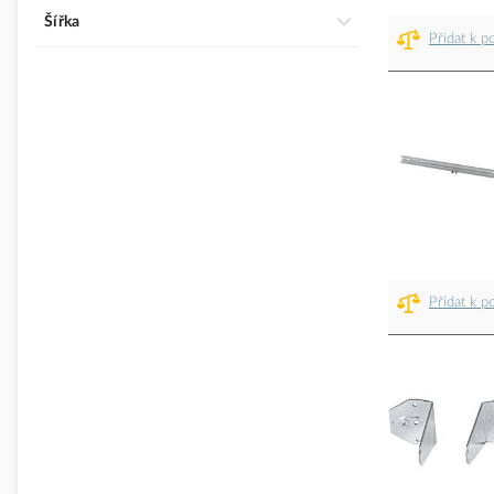
Šířka
Přidat k p
Přidat k p