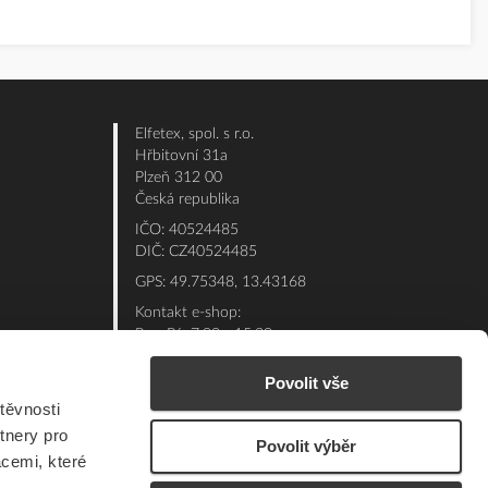
Elfetex, spol. s r.o.
Hřbitovní 31a
Plzeň 312 00
Česká republika
IČO: 40524485
DIČ: CZ40524485
GPS: 49.75348, 13.43168
Kontakt e-shop:
Po - Pá: 7:00 - 15:30
Referent:
377 432 365
Povolit vše
Technická podpora: 377 432 311
těvnosti
E-mail:
eshop@elfetex.cz
tnery pro
Povolit výběr
acemi, které