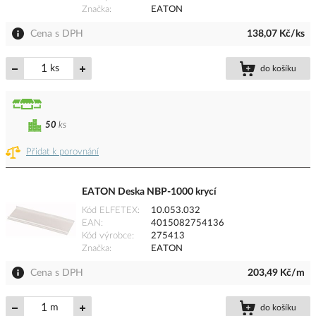
Značka
EATON
Cena s DPH
138,07 Kč/ks
ks
do košíku
50
ks
Přidat k porovnání
EATON Deska NBP-1000 krycí
Kód ELFETEX
10.053.032
EAN
4015082754136
Kód výrobce
275413
Značka
EATON
Cena s DPH
203,49 Kč/m
m
do košíku