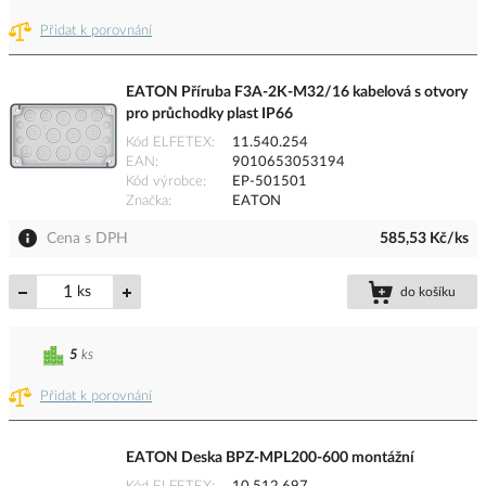
Přidat k porovnání
EATON Příruba F3A-2K-M32/16 kabelová s otvory
pro průchodky plast IP66
Kód ELFETEX
11.540.254
EAN
9010653053194
Kód výrobce
EP-501501
Značka
EATON
Cena s DPH
585,53 Kč/ks
ks
do košíku
5
ks
Přidat k porovnání
EATON Deska BPZ-MPL200-600 montážní