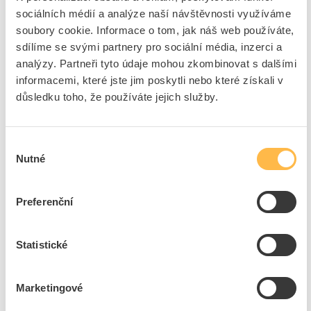
sociálních médií a analýze naší návštěvnosti využíváme
Cena s DPH
4 651,05 Kč/ks
soubory cookie. Informace o tom, jak náš web používáte,
Akční cena s DPH
2 715,26 Kč/ks
sdílíme se svými partnery pro sociální média, inzerci a
analýzy. Partneři tyto údaje mohou zkombinovat s dalšími
ks
do košíku
informacemi, které jste jim poskytli nebo které získali v
důsledku toho, že používáte jejich služby.
9
ks
Přidat k porovnání
Výběr
Nutné
souhlasu
EATON Vana BPZ-MT-800/400-3 elektroměrová
Kód ELFETEX
10.512.615
Preferenční
EAN
4015081080199
Kód výrobce
108385
Značka
EATON
Statistické
Cena s DPH
2 130,35 Kč/ks
Marketingové
ks
do košíku