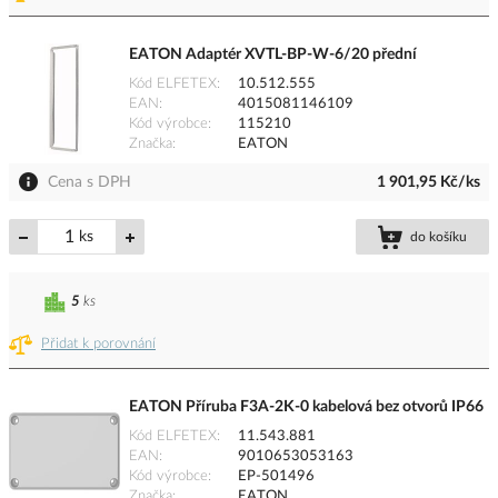
EATON Adaptér XVTL-BP-W-6/20 přední
Kód ELFETEX
10.512.555
EAN
4015081146109
Kód výrobce
115210
Značka
EATON
Cena s DPH
1 901,95 Kč/ks
ks
do košíku
5
ks
Přidat k porovnání
EATON Příruba F3A-2K-0 kabelová bez otvorů IP66
Kód ELFETEX
11.543.881
EAN
9010653053163
Kód výrobce
EP-501496
Značka
EATON