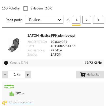
150 Položky
Skladem
(109)
Stránka
Právě si prohlížíte stránk
Stránka
Strá
Další
Řadit podle
1
2
EATON Hlavice FPK plombovací
Kód ELFETEX
10.839.021
EAN
4015082754167
Kód výrobce
275416
Značka
EATON
Cena s DPH
19,72 Kč/ks
ks
do košíku
182
ks
Přidat k porovnání