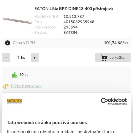
EATON Lišta BPZ-DINR13-400 přístrojová
Kód ELFETEX
10.512.787
EAN
4015082935948
Kód výrobce
293594
Značka
EATON
Cena s DPH
101,74 Kč/ks
ks
do košíku
10
ks
Přidat k porovnání
EATON Kryt BPZ-WB3S-1000/15/2 ochranný,
240mm
Kód ELFETEX
10.512.772
Tato webová stránka používá cookies
EAN
4015081107032
Kód výrobce
111142
K personalizaci obsahu a reklam, poskytování funkcí
Značka
EATON