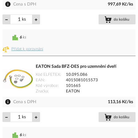
Cena s DPH
997,69 Kč/ks
ks
do košíku
6
ks
Přidat k porovnání
EATON Sada BFZ-DES pro uzemnění dveří
Kód ELFETEX
10.095.086
EAN
4015081015573
Kód výrobce
101665
Značka
EATON
Cena s DPH
113,16 Kč/ks
ks
do košíku
6
ks