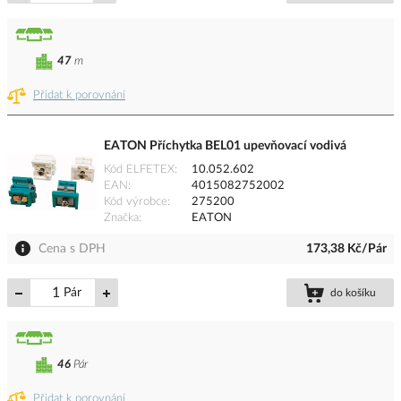
47
m
Přidat k porovnání
EATON Příchytka BEL01 upevňovací vodivá
Kód ELFETEX
10.052.602
EAN
4015082752002
Kód výrobce
275200
Značka
EATON
Cena s DPH
173,38 Kč/Pár
Pár
do košíku
46
Pár
Přidat k porovnání