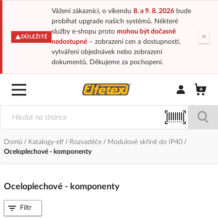
Vážení zákazníci, o víkendu
8. a 9. 8. 2026
bude
probíhat upgrade našich systémů. Některé
služby e-shopu proto
mohou být dočasně
×
DŮLEŽITÉ
nedostupné
– zobrazení cen a dostupnosti,
vytváření objednávek nebo zobrazení
dokumentů. Děkujeme za pochopení.
Přihlásit/Regi
Domů
Katalogy-elf
Rozvaděče
Modulové skříně do IP40
Oceloplechové - komponenty
Oceloplechové - komponenty
Filtr