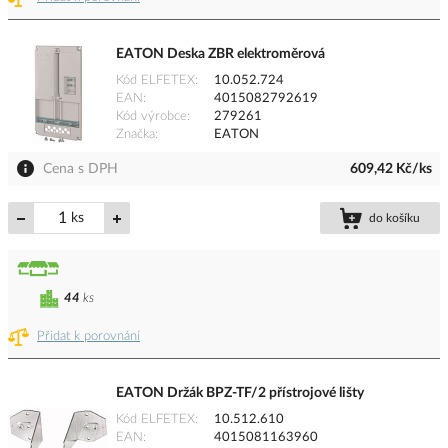
EATON Deska ZBR elektroměrová
Kód ELFETEX
10.052.724
EAN
4015082792619
Kód výrobce
279261
Značka
EATON
Cena s DPH
609,42 Kč/ks
ks
do košíku
44
ks
Přidat k porovnání
EATON Držák BPZ-TF/2 přístrojové lišty
Kód ELFETEX
10.512.610
EAN
4015081163960