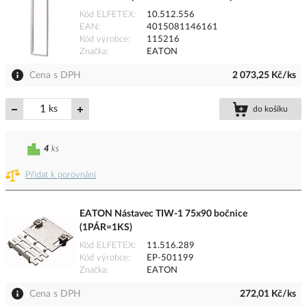
Kód ELFETEX
10.512.556
EAN
4015081146161
Kód výrobce
115216
Značka
EATON
Cena s DPH
2 073,25 Kč/ks
ks
do košíku
4
ks
Přidat k porovnání
EATON Nástavec TIW-1 75x90 bočnice
(1PÁR=1KS)
Kód ELFETEX
11.516.289
Kód výrobce
EP-501199
Značka
EATON
Cena s DPH
272,01 Kč/ks