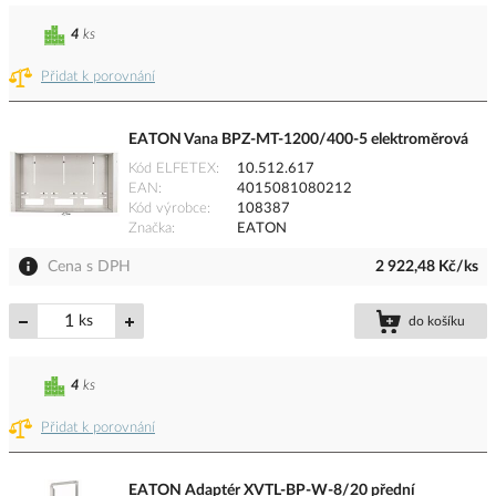
4
ks
Přidat k porovnání
EATON Vana BPZ-MT-1200/400-5 elektroměrová
Kód ELFETEX
10.512.617
EAN
4015081080212
Kód výrobce
108387
Značka
EATON
Cena s DPH
2 922,48 Kč/ks
ks
do košíku
4
ks
Přidat k porovnání
EATON Adaptér XVTL-BP-W-8/20 přední