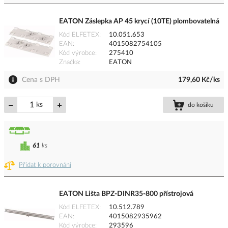
EATON Záslepka AP 45 krycí (10TE) plombovatelná
Kód ELFETEX
10.051.653
EAN
4015082754105
Kód výrobce
275410
Značka
EATON
Cena s DPH
179,60 Kč/ks
ks
do košíku
61
ks
Přidat k porovnání
EATON Lišta BPZ-DINR35-800 přístrojová
Kód ELFETEX
10.512.789
EAN
4015082935962
Kód výrobce
293596