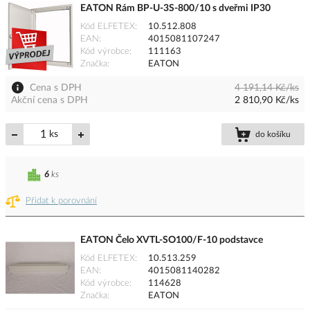
EATON Rám BP-U-3S-800/10 s dveřmi IP30
Kód ELFETEX
10.512.808
EAN
4015081107247
Kód výrobce
111163
Značka
EATON
Cena s DPH
4 191,14 Kč/ks
Akční cena s DPH
2 810,90 Kč/ks
ks
do košíku
6
ks
Přidat k porovnání
EATON Čelo XVTL-SO100/F-10 podstavce
Kód ELFETEX
10.513.259
EAN
4015081140282
Kód výrobce
114628
Značka
EATON