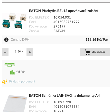
EATON Příchytka BEL12 upevňovací izolační
Kód ELFETEX
10.054.931
EAN
4015082751999
Kód výrobce
275199
Značka
EATON
Cena s DPH
113,16 Kč/Pár
Pár
do košíku
14
Pár
Přidat k porovnání
EATON Schránka LAB-BAG na dokumenty A4
Kód ELFETEX
10.097.728
EAN
4015081075584
Kód výrobce
107913