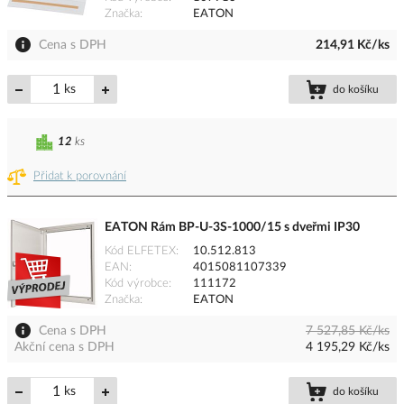
Značka
EATON
Cena s DPH
214,91 Kč/ks
ks
do košíku
12
ks
Přidat k porovnání
EATON Rám BP-U-3S-1000/15 s dveřmi IP30
Kód ELFETEX
10.512.813
EAN
4015081107339
Kód výrobce
111172
Značka
EATON
Cena s DPH
7 527,85 Kč/ks
Akční cena s DPH
4 195,29 Kč/ks
ks
do košíku