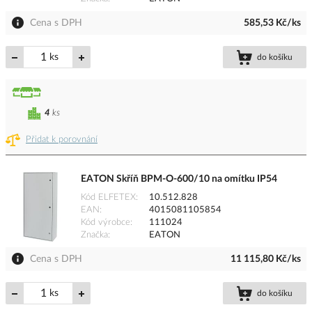
Cena s DPH
585,53 Kč/ks
ks
do košíku
4
ks
Přidat k porovnání
EATON Skříň BPM-O-600/10 na omítku IP54
Kód ELFETEX
10.512.828
EAN
4015081105854
Kód výrobce
111024
Značka
EATON
Cena s DPH
11 115,80 Kč/ks
ks
do košíku