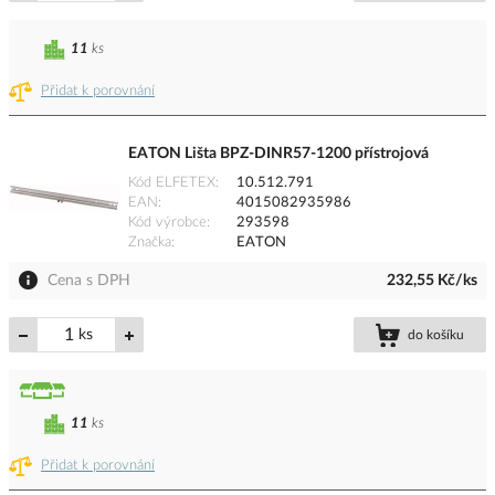
11
ks
Přidat k porovnání
EATON Lišta BPZ-DINR57-1200 přístrojová
Kód ELFETEX
10.512.791
EAN
4015082935986
Kód výrobce
293598
Značka
EATON
Cena s DPH
232,55 Kč/ks
ks
do košíku
11
ks
Přidat k porovnání