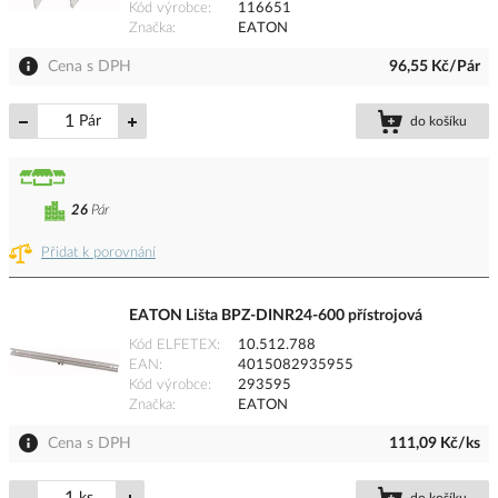
Kód výrobce
116651
Značka
EATON
Cena s DPH
96,55 Kč/Pár
Pár
do košíku
26
Pár
Přidat k porovnání
EATON Lišta BPZ-DINR24-600 přístrojová
Kód ELFETEX
10.512.788
EAN
4015082935955
Kód výrobce
293595
Značka
EATON
Cena s DPH
111,09 Kč/ks