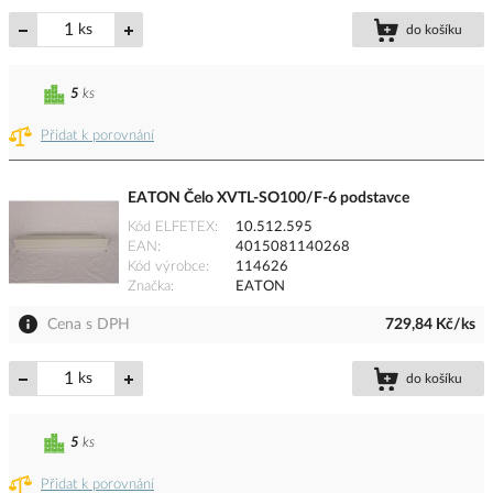
ks
do košíku
5
ks
Přidat k porovnání
EATON Čelo XVTL-SO100/F-6 podstavce
Kód ELFETEX
10.512.595
EAN
4015081140268
Kód výrobce
114626
Značka
EATON
Cena s DPH
729,84 Kč/ks
ks
do košíku
5
ks
Přidat k porovnání