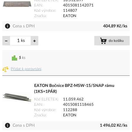
Kód ELFETEX
10.512.697
EAN
4015081142071
Kód výrobce
114807
Značka
EATON
Cena s DPH
404,89 Kč/ks
ks
do košíku
5
ks
Přidat k porovnání
EATON Bočnice BPZ-MSW-15/SNAP rámu
(1KS=1PÁR)
Kód ELFETEX
11.059.462
EAN
4015081118465
Kód výrobce
112288
Značka
EATON
Cena s DPH
1 496,02 Kč/ks