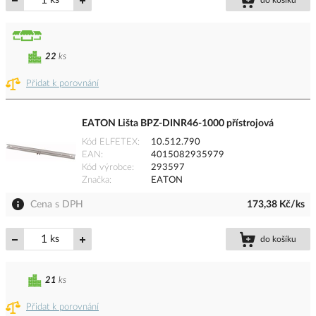
ks
do košíku
22
ks
Přidat k porovnání
EATON Lišta BPZ-DINR46-1000 přístrojová
Kód ELFETEX
10.512.790
EAN
4015082935979
Kód výrobce
293597
Značka
EATON
Cena s DPH
173,38 Kč/ks
ks
do košíku
21
ks
Přidat k porovnání