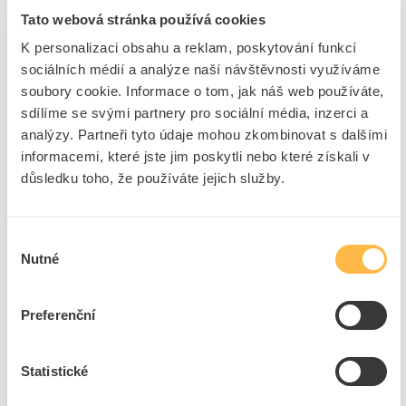
ks
do košíku
Tato webová stránka používá cookies
K personalizaci obsahu a reklam, poskytování funkcí
sociálních médií a analýze naší návštěvnosti využíváme
2
ks
soubory cookie. Informace o tom, jak náš web používáte,
Přidat k porovnání
sdílíme se svými partnery pro sociální média, inzerci a
analýzy. Partneři tyto údaje mohou zkombinovat s dalšími
informacemi, které jste jim poskytli nebo které získali v
EATON Deska BPZ-FP-800/050-BL krycí
důsledku toho, že používáte jejich služby.
Kód ELFETEX
10.095.715
EAN
4015082866877
Kód výrobce
286687
Značka
EATON
Výběr
Nutné
Cena s DPH
292,77 Kč/ks
souhlasu
ks
do košíku
Preferenční
2
ks
Statistické
Přidat k porovnání