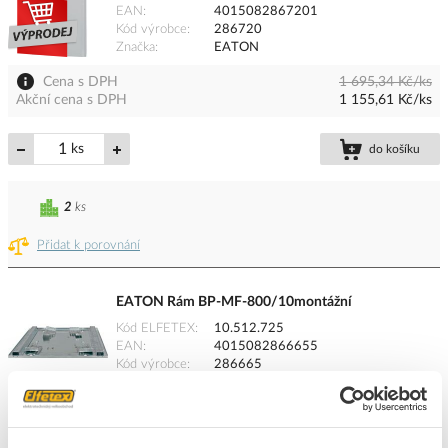
EAN
4015082867201
Kód výrobce
286720
Značka
EATON
Cena s DPH
1 695,34 Kč/ks
Akční cena s DPH
1 155,61 Kč/ks
ks
do košíku
2
ks
Přidat k porovnání
EATON Rám BP-MF-800/10montážní
Kód ELFETEX
10.512.725
EAN
4015082866655
Kód výrobce
286665
Značka
EATON
Cena s DPH
2 975,43 Kč/ks