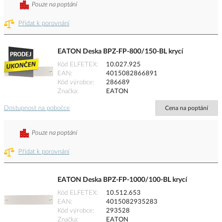
Pouze na poptání
Přidat k porovnání
EATON Deska BPZ-FP-800/150-BL krycí
Kód ELFETEX
10.027.925
EAN
4015082866891
Kód výrobce
286689
Značka
EATON
Dostupnost na pobočce
Cena na poptání
Pouze na poptání
Přidat k porovnání
EATON Deska BPZ-FP-1000/100-BL krycí
Kód ELFETEX
10.512.653
EAN
4015082935283
Kód výrobce
293528
Značka
EATON