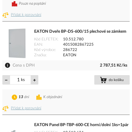
Pouze na poptání
Přidat k porovnání
EATON Dveře BP-DS-600/15 plechové se zámkem
Kód ELFETEX
10.512.780
EAN
4015082867225
Kód výrobce
286722
Značka
EATON
Cena s DPH
2 787,51 Kč/ks
ks
do košíku
13
dní
K objednání
Přidat k porovnání
EATON Panel BP-TBP-600-CE horní/dolní 1ks=1pár