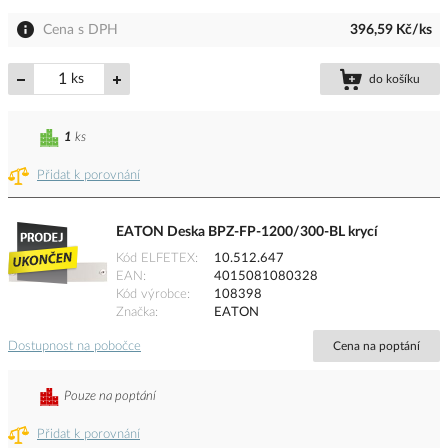
Cena s DPH
396,59 Kč/ks
ks
do košíku
1
ks
Přidat k porovnání
EATON Deska BPZ-FP-1200/300-BL krycí
Kód ELFETEX
10.512.647
EAN
4015081080328
Kód výrobce
108398
Značka
EATON
Dostupnost na pobočce
Cena na poptání
Pouze na poptání
Přidat k porovnání