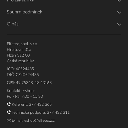
Pro zákazníky
Souhrn podmínek
O nás
Elfetex, spol. s r.o.
Hřbitovní 31a
Plzeň 312 00
Česká republika
IČO: 40524485
DIČ: CZ40524485
GPS: 49.75348, 13.43168
Kontakt e-shop:
Po - Pá: 7:00 - 15:30
Referent:
377 432 365
Technická podpora: 377 432 311
E-mail:
eshop@elfetex.cz