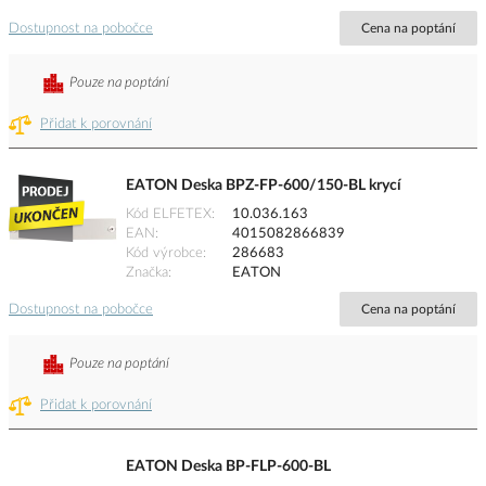
Dostupnost na pobočce
Cena na poptání
Pouze na poptání
Přidat k porovnání
EATON Deska BPZ-FP-600/150-BL krycí
Kód ELFETEX
10.036.163
EAN
4015082866839
Kód výrobce
286683
Značka
EATON
Dostupnost na pobočce
Cena na poptání
Pouze na poptání
Přidat k porovnání
EATON Deska BP-FLP-600-BL