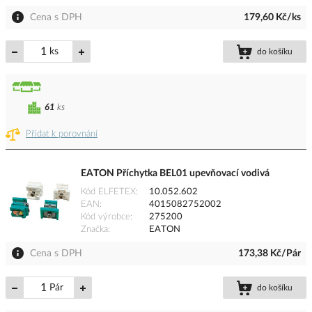
Cena s DPH
179,60 Kč/ks
ks
do košíku
61
ks
Přidat k porovnání
EATON Příchytka BEL01 upevňovací vodivá
Kód ELFETEX
10.052.602
EAN
4015082752002
Kód výrobce
275200
Značka
EATON
Cena s DPH
173,38 Kč/Pár
Pár
do košíku