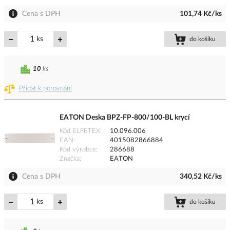
Cena s DPH
101,74 Kč/ks
ks
do košíku
10
ks
Přidat k porovnání
EATON Deska BPZ-FP-800/100-BL krycí
Kód ELFETEX
10.096.006
EAN
4015082866884
Kód výrobce
286688
Značka
EATON
Cena s DPH
340,52 Kč/ks
ks
do košíku