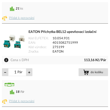
21
ks
Přidat k porovnání
EATON Příchytka BEL12 upevňovací izolační
Kód ELFETEX
10.054.931
EAN
4015082751999
Kód výrobce
275199
Značka
EATON
Cena s DPH
113,16 Kč/Pár
Pár
do košíku
18
Pár
Přidat k porovnání