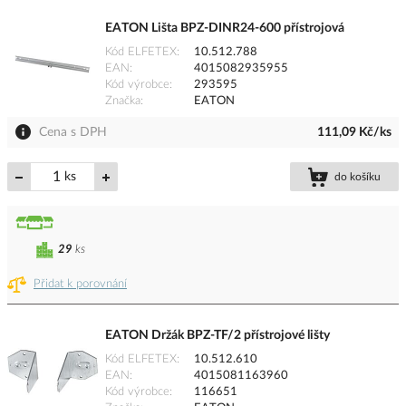
EATON Lišta BPZ-DINR24-600 přístrojová
Kód ELFETEX
10.512.788
EAN
4015082935955
Kód výrobce
293595
Značka
EATON
Cena s DPH
111,09 Kč/ks
ks
do košíku
29
ks
Přidat k porovnání
EATON Držák BPZ-TF/2 přístrojové lišty
Kód ELFETEX
10.512.610
EAN
4015081163960
Kód výrobce
116651