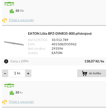
50
Pár
Přidat k porovnání
EATON Lišta BPZ-DINR35-800 přístrojová
Kód ELFETEX
10.512.789
EAN
4015082935962
Kód výrobce
293596
Značka
EATON
Cena s DPH
138,07 Kč/ks
ks
do košíku
50
ks
Přidat k porovnání