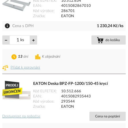
Kód ELFETEX
10.512.634
EAN
4015082867010
Kód výrobce
286701
Značka
EATON
Cena s DPH
1 230,24 Kč/ks
ks
do košíku
13
dní
K objednání
Přidat k porovnání
EATON Deska BPZ-FP-1200/150-45 krycí
Kód ELFETEX
10.512.666
EAN
4015082935443
Kód výrobce
293544
Značka
EATON
Dostupnost na pobočce
Cena na poptání