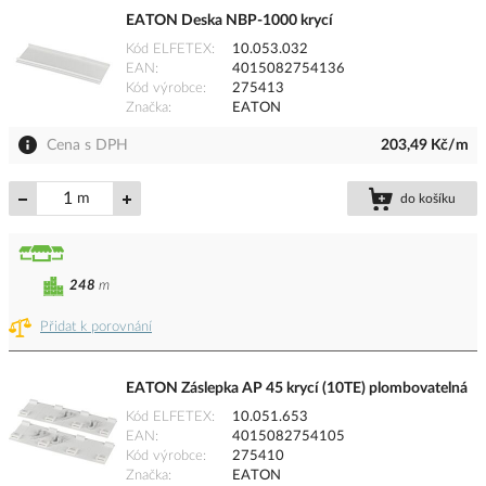
EATON Deska NBP-1000 krycí
Kód ELFETEX
10.053.032
EAN
4015082754136
Kód výrobce
275413
Značka
EATON
Cena s DPH
203,49 Kč/m
m
do košíku
248
m
Přidat k porovnání
EATON Záslepka AP 45 krycí (10TE) plombovatelná
Kód ELFETEX
10.051.653
EAN
4015082754105
Kód výrobce
275410
Značka
EATON