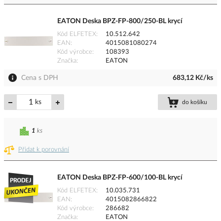
EATON Deska BPZ-FP-800/250-BL krycí
Kód ELFETEX
10.512.642
EAN
4015081080274
Kód výrobce
108393
Značka
EATON
Cena s DPH
683,12 Kč/ks
ks
do košíku
1
ks
Přidat k porovnání
EATON Deska BPZ-FP-600/100-BL krycí
Kód ELFETEX
10.035.731
EAN
4015082866822
Kód výrobce
286682
Značka
EATON