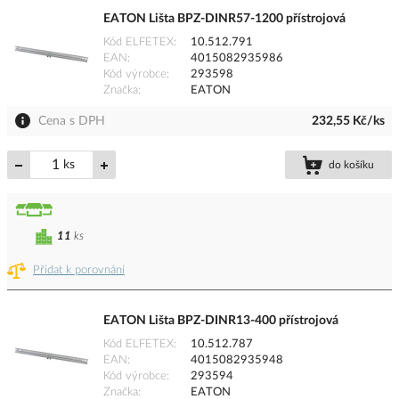
EATON Lišta BPZ-DINR57-1200 přístrojová
Kód ELFETEX
10.512.791
EAN
4015082935986
Kód výrobce
293598
Značka
EATON
Cena s DPH
232,55 Kč/ks
ks
do košíku
11
ks
Přidat k porovnání
EATON Lišta BPZ-DINR13-400 přístrojová
Kód ELFETEX
10.512.787
EAN
4015082935948
Kód výrobce
293594
Značka
EATON