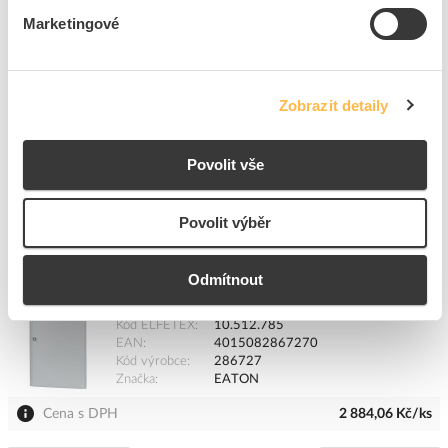
Marketingové
EATON Deska BPZ-FP-600/200-45 krycí
Kód ELFETEX
10.096.861
EAN
4015082866860
Kód výrobce
286686
Zobrazit detaily
Značka
EATON
Dostupnost na pobočce
Cena na poptání
Povolit vše
Pouze na poptání
Povolit výběr
Přidat k porovnání
Odmítnout
EATON Dveře BP-DS-800/15 plechové se zámkem
Kód ELFETEX
10.512.785
EAN
4015082867270
Kód výrobce
286727
Značka
EATON
Cena s DPH
2 884,06 Kč/ks