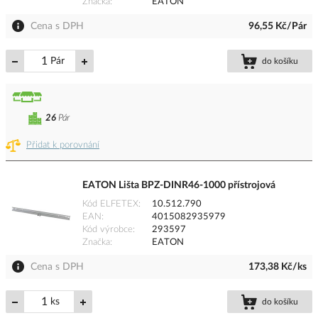
Značka
EATON
Cena s DPH
96,55 Kč/Pár
Pár
do košíku
26
Pár
Přidat k porovnání
EATON Lišta BPZ-DINR46-1000 přístrojová
Kód ELFETEX
10.512.790
EAN
4015082935979
Kód výrobce
293597
Značka
EATON
Cena s DPH
173,38 Kč/ks
ks
do košíku