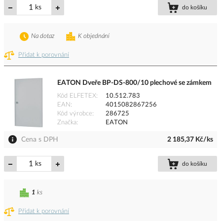
ks
do košíku
Na dotaz
K objednání
Přidat k porovnání
EATON Dveře BP-DS-800/10 plechové se zámkem
Kód ELFETEX
10.512.783
EAN
4015082867256
Kód výrobce
286725
Značka
EATON
Cena s DPH
2 185,37 Kč/ks
ks
do košíku
1
ks
Přidat k porovnání