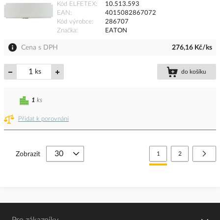
Kód ELFETEX
10.513.593
EAN
4015082867072
Kód výrobce
286707
Značka
EATON
Cena s DPH
276,16 Kč/ks
ks
do košíku
1
ks
Přidat k porovnání
Stránka
Právě si prohlížíte stránk
Stránka
Strá
Další
Zobrazit
1
2