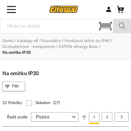
Přihlásit/Regi
Domů
Katalogy-elf
Rozvaděče
Modulové skříně do IP40
Oceloplechové - komponenty
EATON xEnergy Basic
Na omítku IP30
Na omítku IP30
Filtr
52 Položky
Skladem
(27)
Stránka
Právě si prohlížíte stránk
Stránka
Strá
Další
Řadit podle
1
2