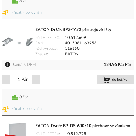
3
ks
Přidat k porovnání
EATON Držák BPZ-TA/2 přístrojové lišty
Kód ELFETEX
10.512.609
EAN
4015081163953
Kód výrobce
116650
Značka
EATON
Cena s DPH
134,96 Kč/Pár
Pár
do košíku
3
Pár
Přidat k porovnání
EATON Dveře BP-DS-600/10 plechové se zámkem
Kód ELFETEX
10.512.778