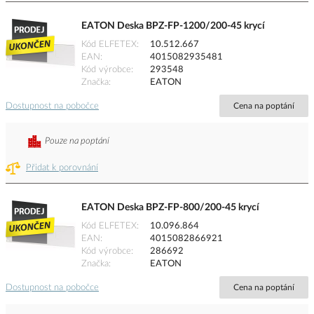
EATON Deska BPZ-FP-1200/200-45 krycí
Kód ELFETEX
10.512.667
EAN
4015082935481
Kód výrobce
293548
Značka
EATON
Dostupnost na pobočce
Cena na poptání
Pouze na poptání
Přidat k porovnání
EATON Deska BPZ-FP-800/200-45 krycí
Kód ELFETEX
10.096.864
EAN
4015082866921
Kód výrobce
286692
Značka
EATON
Dostupnost na pobočce
Cena na poptání