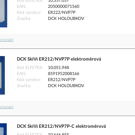
Kód ELFETEX
10.557.057
EAN
2050000071560
Kód výrobce
ER222/NVP7P
Značka
DCK HOLOUBKOV
orovnání
DCK Skříň ER212/NVP7P elektroměrová
Kód ELFETEX
10.051.948
EAN
8591952008166
Kód výrobce
ER212/NVP7P
Značka
DCK HOLOUBKOV
orovnání
DCK Skříň ER212/NVP7P-C elektroměrová