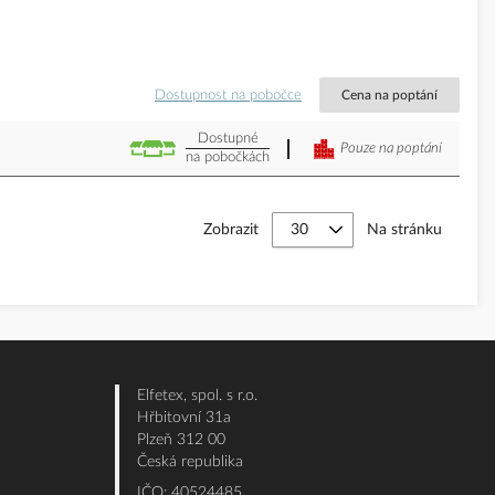
Dostupnost na pobočce
Cena na poptání
Dostupné
Pouze na poptání
na pobočkách
Zobrazit
Na stránku
Elfetex, spol. s r.o.
Hřbitovní 31a
Plzeň 312 00
Česká republika
IČO: 40524485