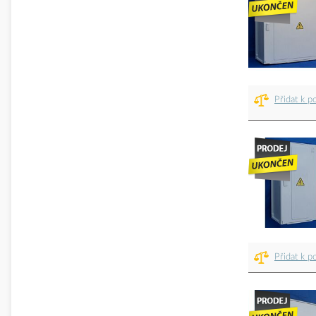
Přidat k p
Přidat k p