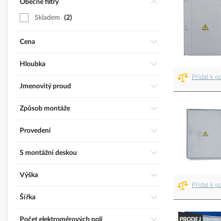
Obecné filtry
Skladem
2
Cena
Hloubka
Přidat k p
Jmenovitý proud
Způsob montáže
Provedení
S montážní deskou
Výška
Přidat k p
Šířka
Počet elektroměrových polí