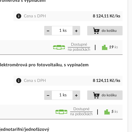
roměrová s vypínačem
Cena s DPH
8 124,11 Kč/ks
ks
do košíku
Dostupné
19
ks
na pobočkách
ktroměrová pro fotovoltaiku, s vypínačem
Cena s DPH
8 124,11 Kč/ks
ks
do košíku
Dostupné
5
ks
na pobočkách
ednotarifní/jednofázový