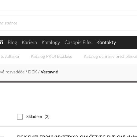
ři
Blog
Kariéra
Katalogy
Časopis Elfík
Kontakty
tovoltaika
Katalog PROTEC.class
Katalog ochrany před blesk
ové rozvaděče
DCK
Vestavné
Skladem
(2)