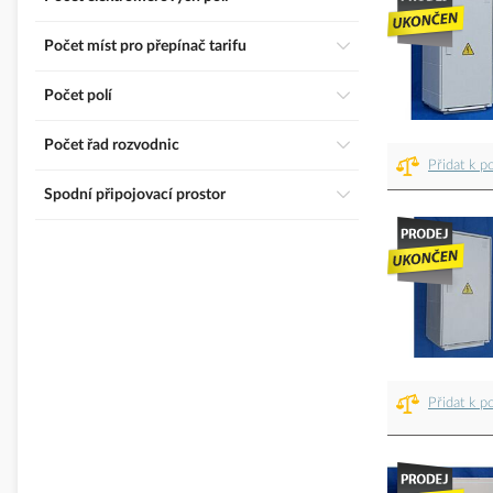
Počet míst pro přepínač tarifu
Počet polí
Počet řad rozvodnic
Přidat k p
Spodní připojovací prostor
Přidat k p