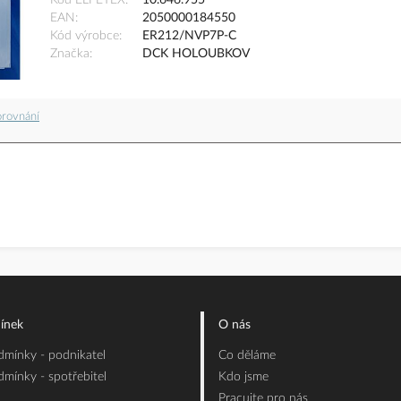
Kód ELFETEX
10.646.955
EAN
2050000184550
Kód výrobce
ER212/NVP7P-C
Značka
DCK HOLOUBKOV
orovnání
ínek
O nás
mínky - podnikatel
Co děláme
mínky - spotřebitel
Kdo jsme
Pracujte pro nás