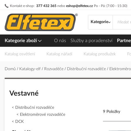
Přejít
Kontakt e-shop:
377 432 365
nebo
eshop@elfetex.cz
Po - Pá: (7:00 - 15:30)
na
obsah
Kategorie
Kategorie zboží
O nás
Služby a poradenství
Partne
Katalog osvětlení
Katalog nářadí
Katalog prodlužek
Fo
Domů
Katalogy-elf
Rozvaděče
Distribuční rozvaděče
Elektroměr
Vestavné
Distribuční rozvaděče
9 Položky
Elektroměrové rozvaděče
DCK