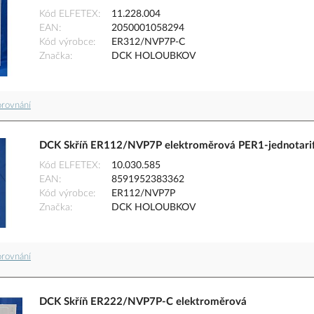
Kód ELFETEX
11.228.004
EAN
2050001058294
Kód výrobce
ER312/NVP7P-C
Značka
DCK HOLOUBKOV
orovnání
DCK Skříň ER112/NVP7P elektroměrová PER1-jednotarif
Kód ELFETEX
10.030.585
EAN
8591952383362
Kód výrobce
ER112/NVP7P
Značka
DCK HOLOUBKOV
orovnání
DCK Skříň ER222/NVP7P-C elektroměrová