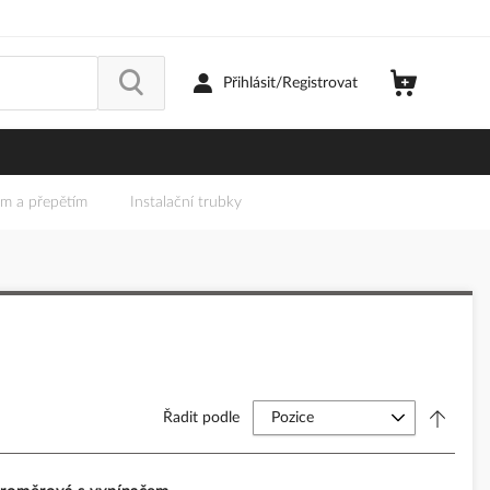
Přihlásit/Registrovat
em a přepětím
Instalační trubky
Řadit podle