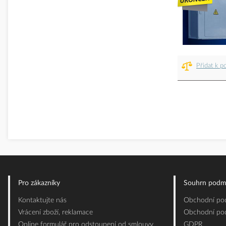
Přidat k p
Pro zákazníky
Souhrn podm
Kontaktujte nás
Obchodní pod
Vrácení zboží, reklamace
Obchodní pod
Online formulář pro odstoupení od smlouvy
GDPR