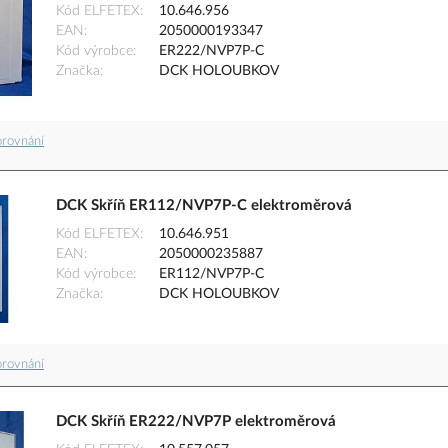
Kód ELFETEX
10.646.956
EAN
2050000193347
Kód výrobce
ER222/NVP7P-C
Značka
DCK HOLOUBKOV
orovnání
DCK Skříň ER112/NVP7P-C elektroměrová
Kód ELFETEX
10.646.951
EAN
2050000235887
Kód výrobce
ER112/NVP7P-C
Značka
DCK HOLOUBKOV
orovnání
DCK Skříň ER222/NVP7P elektroměrová