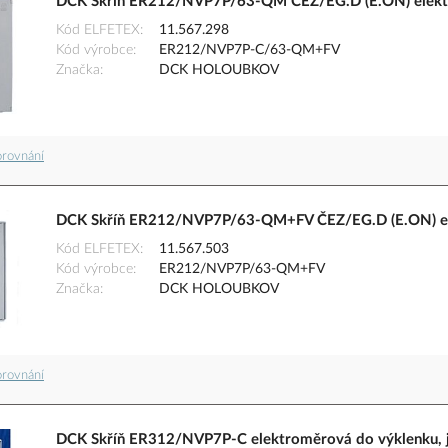
DCK Skříň ER212/NVP7P/63-QM ČEZ/EG.D (E.ON) elekt
Kód ELFETEX
11.567.298
Kód výrobce
ER212/NVP7P-C/63-QM+FV
Značka
DCK HOLOUBKOV
orovnání
DCK Skříň ER212/NVP7P/63-QM+FV ČEZ/EG.D (E.ON) ele
Kód ELFETEX
11.567.503
Kód výrobce
ER212/NVP7P/63-QM+FV
Značka
DCK HOLOUBKOV
orovnání
DCK Skříň ER312/NVP7P-C elektroměrová do výklenku, j