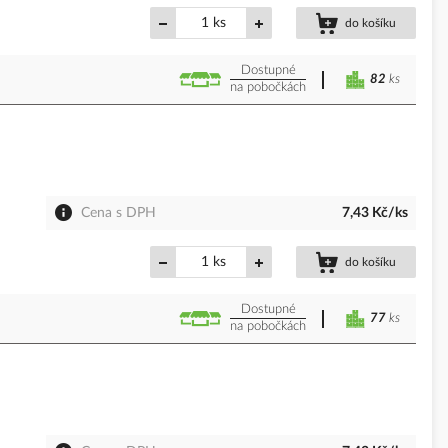
ks
do košíku
Dostupné
82
ks
na pobočkách
Cena s DPH
7,43 Kč/ks
ks
do košíku
Dostupné
77
ks
na pobočkách