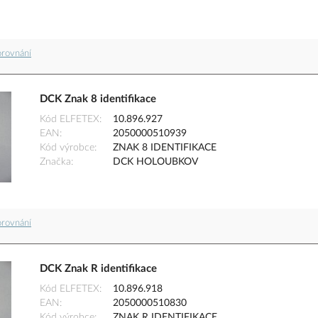
orovnání
DCK Znak 8 identifikace
Kód ELFETEX
10.896.927
EAN
2050000510939
Kód výrobce
ZNAK 8 IDENTIFIKACE
Značka
DCK HOLOUBKOV
orovnání
DCK Znak R identifikace
Kód ELFETEX
10.896.918
EAN
2050000510830
Kód výrobce
ZNAK R IDENTIFIKACE