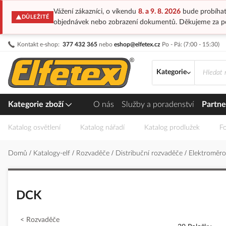
Vážení zákazníci, o víkendu
8. a 9. 8. 2026
bude probíhat
DŮLEŽITÉ
objednávek nebo zobrazení dokumentů. Děkujeme za p
Přejít
Kontakt e-shop:
377 432 365
nebo
eshop@elfetex.cz
Po - Pá: (7:00 - 15:30)
na
obsah
Kategorie
Kategorie zboží
O nás
Služby a poradenství
Partne
Katalog osvětlení
Katalog nářadí
Katalog prodlužek
Fo
Domů
Katalogy-elf
Rozvaděče
Distribuční rozvaděče
Elektroměr
DCK
Rozvaděče