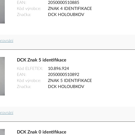
EAN
2050000510885
Kód výrobce
ZNAK 4 IDENTIFIKACE
Značka
DCK HOLOUBKOV
orovnání
DCK Znak 5 identifikace
Kód ELFETEX
10.896.924
EAN
2050000510892
Kód výrobce
ZNAK 5 IDENTIFIKACE
Značka
DCK HOLOUBKOV
orovnání
DCK Znak 0 identifikace