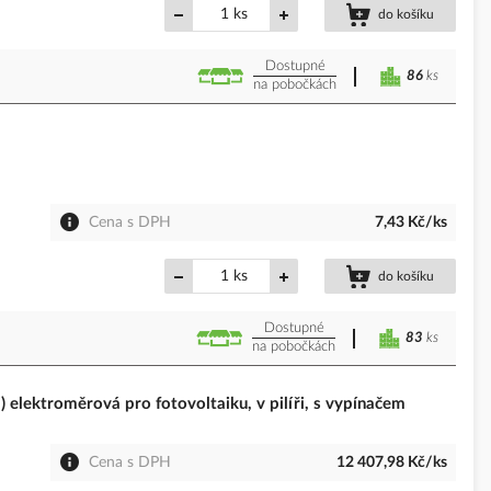
ks
do košíku
Dostupné
86
ks
na pobočkách
Cena s DPH
7,43 Kč/ks
ks
do košíku
Dostupné
83
ks
na pobočkách
ktroměrová pro fotovoltaiku, v pilíři, s vypínačem
Cena s DPH
12 407,98 Kč/ks