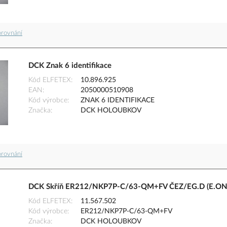
orovnání
DCK Znak 6 identifikace
Kód ELFETEX
10.896.925
EAN
2050000510908
Kód výrobce
ZNAK 6 IDENTIFIKACE
Značka
DCK HOLOUBKOV
orovnání
DCK Skříň ER212/NKP7P-C/63-QM+FV ČEZ/EG.D (E.ON) ele
Kód ELFETEX
11.567.502
Kód výrobce
ER212/NKP7P-C/63-QM+FV
Značka
DCK HOLOUBKOV