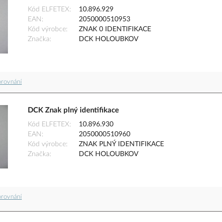
Kód ELFETEX
10.896.929
EAN
2050000510953
Kód výrobce
ZNAK 0 IDENTIFIKACE
Značka
DCK HOLOUBKOV
orovnání
DCK Znak plný identifikace
Kód ELFETEX
10.896.930
EAN
2050000510960
Kód výrobce
ZNAK PLNÝ IDENTIFIKACE
Značka
DCK HOLOUBKOV
orovnání