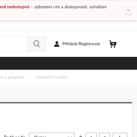
sně nedostupné
– zobrazení cen a dostupnosti, vytváření
×
Přihlásit/Registrovat
em a přepětím
Instalační trubky
Stránka