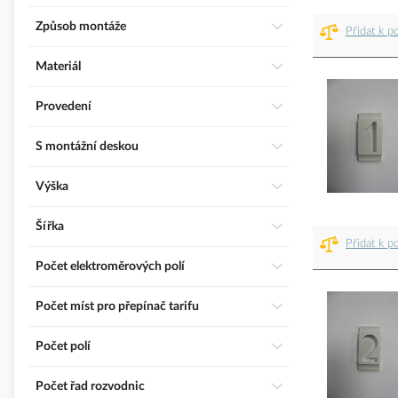
Způsob montáže
Přidat k p
Materiál
Provedení
S montážní deskou
Výška
Šířka
Přidat k p
Počet elektroměrových polí
Počet míst pro přepínač tarifu
Počet polí
Počet řad rozvodnic