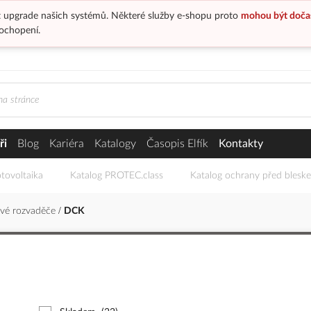
 upgrade našich systémů. Některé služby e-shopu proto
mohou být doča
ochopení.
ři
Blog
Kariéra
Katalogy
Časopis Elfík
Kontakty
tovoltaika
Katalog PROTEC.class
Katalog ochrany před blesk
ové rozvaděče
DCK