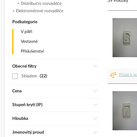
39 Položky
Distribuční rozvaděče
Elektroměrové rozvaděče
Podkategorie
V pilíři
Vestavné
Příslušenství
Obecné filtry
Přidat k p
Skladem
22
Cena
Stupeň krytí (IP)
Hloubka
Jmenovitý proud