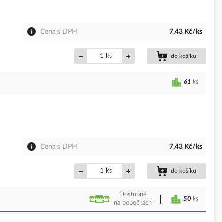
Cena s DPH
7,43 Kč/ks
ks
do košíku
61
ks
Cena s DPH
7,43 Kč/ks
ks
do košíku
Dostupné
50
ks
na pobočkách