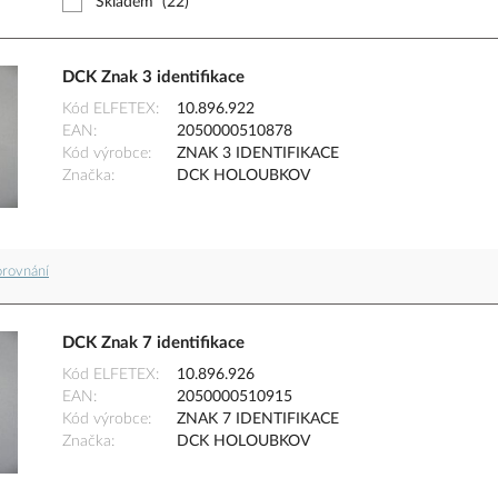
Skladem
(22)
DCK Znak 3 identifikace
Kód ELFETEX
10.896.922
EAN
2050000510878
Kód výrobce
ZNAK 3 IDENTIFIKACE
Značka
DCK HOLOUBKOV
orovnání
DCK Znak 7 identifikace
Kód ELFETEX
10.896.926
EAN
2050000510915
Kód výrobce
ZNAK 7 IDENTIFIKACE
Značka
DCK HOLOUBKOV