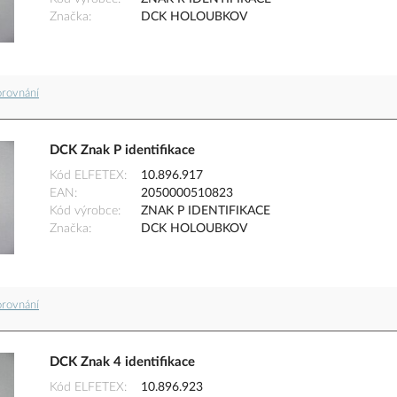
Značka
DCK HOLOUBKOV
orovnání
DCK Znak P identifikace
Kód ELFETEX
10.896.917
EAN
2050000510823
Kód výrobce
ZNAK P IDENTIFIKACE
Značka
DCK HOLOUBKOV
orovnání
DCK Znak 4 identifikace
Kód ELFETEX
10.896.923