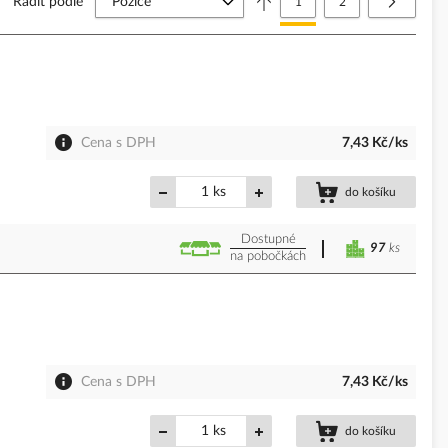
Řadit podle
Právě si prohlížíte stránku
Stránka
Stránka
Další
1
2
Cena s DPH
7,43 Kč/ks
ks
do košíku
Dostupné
97
ks
na pobočkách
Cena s DPH
7,43 Kč/ks
ks
do košíku