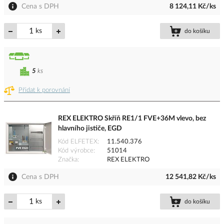
Cena s DPH
8 124,11 Kč/ks
ks
do košíku
5
ks
Přidat k porovnání
REX ELEKTRO Skříň RE1/1 FVE+36M vlevo, bez
hlavního jističe, EGD
Kód ELFETEX
11.540.376
Kód výrobce
51014
Značka
REX ELEKTRO
Cena s DPH
12 541,82 Kč/ks
ks
do košíku