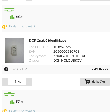
86
ks
Přidat k porovnání
DCK Znak 6 identifikace
Kód ELFETEX
10.896.925
EAN
2050000510908
Kód výrobce
ZNAK 6 IDENTIFIKACE
Značka
DCK HOLOUBKOV
Cena s DPH
7,43 Kč/ks
ks
do košíku
83
ks
Přidat k porovnání