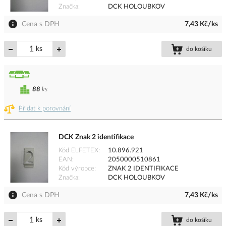
Značka
DCK HOLOUBKOV
Cena s DPH
7,43 Kč/ks
ks
do košíku
88
ks
Přidat k porovnání
DCK Znak 2 identifikace
Kód ELFETEX
10.896.921
EAN
2050000510861
Kód výrobce
ZNAK 2 IDENTIFIKACE
Značka
DCK HOLOUBKOV
Cena s DPH
7,43 Kč/ks
ks
do košíku