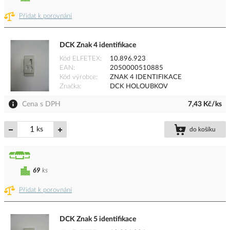
Přidat k porovnání
DCK Znak 4 identifikace
Kód ELFETEX
10.896.923
EAN
2050000510885
Kód výrobce
ZNAK 4 IDENTIFIKACE
Značka
DCK HOLOUBKOV
Cena s DPH
7,43 Kč/ks
ks
do košíku
69
ks
Přidat k porovnání
DCK Znak 5 identifikace