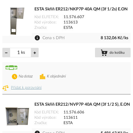
ESTA Skříň ER212/NKP7P 40A QM (3f 1/2s) E.ON
Kód ELFETEX
11.576.607
Kód výrobce
113613
Značka
ESTA
Cena s DPH
8 132,06 Kč/ks
ks
do košíku
Na dotaz
K objednání
Přidat k porovnání
ESTA Skříň ER212/NVP7P 40A QM (3f 1/2 S), E.ON
Kód ELFETEX
11.576.606
Kód výrobce
113611
Značka
ESTA