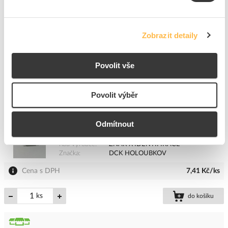
ks
do košíku
Zobrazit detaily
Povolit vše
22
ks
Přidat k porovnání
Povolit výběr
DCK Znak X identifikace
Odmítnout
Kód ELFETEX
10.896.919
EAN
2050000510847
Kód výrobce
ZNAK X IDENTIFIKACE
Značka
DCK HOLOUBKOV
Cena s DPH
7,41 Kč/ks
ks
do košíku