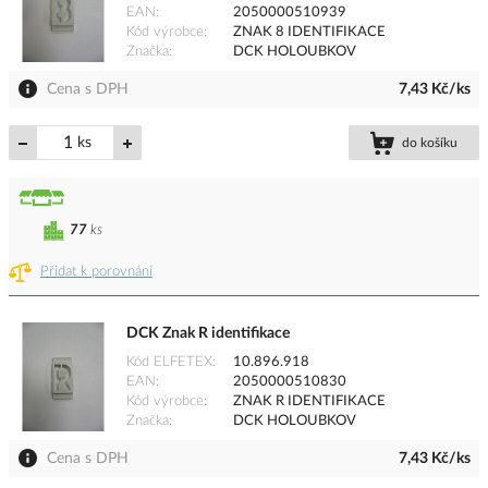
EAN
2050000510939
Kód výrobce
ZNAK 8 IDENTIFIKACE
Značka
DCK HOLOUBKOV
Cena s DPH
7,43 Kč/ks
ks
do košíku
77
ks
Přidat k porovnání
DCK Znak R identifikace
Kód ELFETEX
10.896.918
EAN
2050000510830
Kód výrobce
ZNAK R IDENTIFIKACE
Značka
DCK HOLOUBKOV
Cena s DPH
7,43 Kč/ks