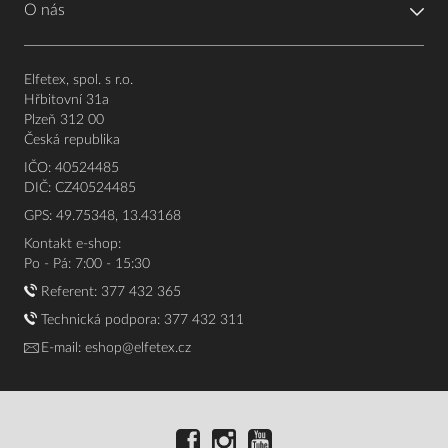
O nás
Elfetex, spol. s r.o.
Hřbitovní 31a
Plzeň 312 00
Česká republika
IČO: 40524485
DIČ: CZ40524485
GPS: 49.75348, 13.43168
Kontakt e-shop:
Po - Pá: 7:00 - 15:30
Referent:
377 432 365
Technická podpora: 377 432 311
E-mail:
eshop@elfetex.cz