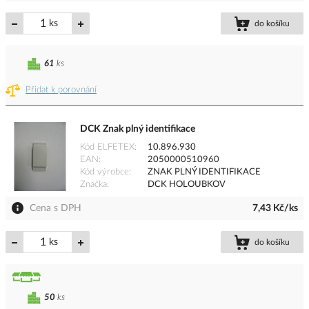
ks
do košíku
61
ks
Přidat k porovnání
DCK Znak plný identifikace
Kód ELFETEX
10.896.930
EAN
2050000510960
Kód výrobce
ZNAK PLNÝ IDENTIFIKACE
Značka
DCK HOLOUBKOV
Cena s DPH
7,43 Kč/ks
ks
do košíku
50
ks