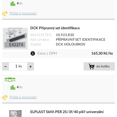
4
ks
Přidat k porovnání
DCK Přípravný set identifikace
Kód ELFETEX
10.923.830
Kód výrobce
PŘÍPRAVNÝ SET IDENTIFIKACE
Značka
DCK HOLOUBKOV
Cena s DPH
165,30 Kč/ks
ks
do košíku
4
ks
Přidat k porovnání
ELPLAST Skříň PER 2S/3f/40 pilíř univerzální