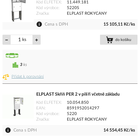
Kód ELFETEX
11.449.181
Kód výrobce
5220S
Značka
ELPLAST ROKYCANY
Cena s DPH
15 105,11 Kč/ks
ks
do košíku
3
ks
Přidat k porovnání
ELPLAST Skříň PER 2 v pilíři včetně základu
Kód ELFETEX
10.054.850
EAN
8591952014297
Kód výrobce
5220
Značka
ELPLAST ROKYCANY
Cena s DPH
14 554,45 Kč/ks