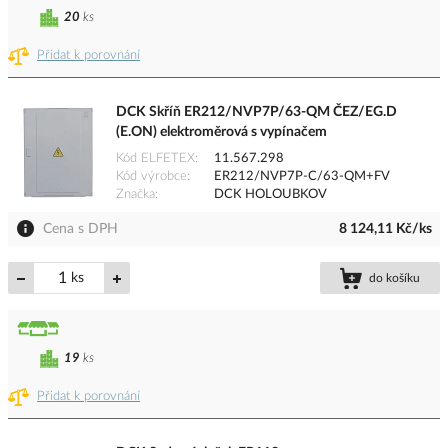
20
ks
Přidat k porovnání
DCK Skříň ER212/NVP7P/63-QM ČEZ/EG.D
(E.ON) elektroměrová s vypínačem
Kód ELFETEX
11.567.298
Kód výrobce
ER212/NVP7P-C/63-QM+FV
Značka
DCK HOLOUBKOV
Cena s DPH
8 124,11 Kč/ks
ks
do košíku
19
ks
Přidat k porovnání