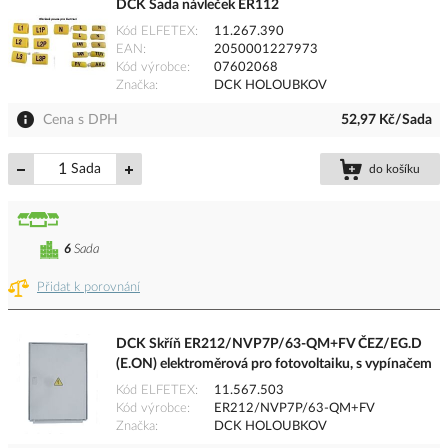
DCK Sada návleček ER112
Kód ELFETEX
11.267.390
EAN
2050001227973
Kód výrobce
07602068
Značka
DCK HOLOUBKOV
Cena s DPH
52,97 Kč/Sada
Sada
do košíku
6
Sada
Přidat k porovnání
DCK Skříň ER212/NVP7P/63-QM+FV ČEZ/EG.D
(E.ON) elektroměrová pro fotovoltaiku, s vypínačem
Kód ELFETEX
11.567.503
Kód výrobce
ER212/NVP7P/63-QM+FV
Značka
DCK HOLOUBKOV