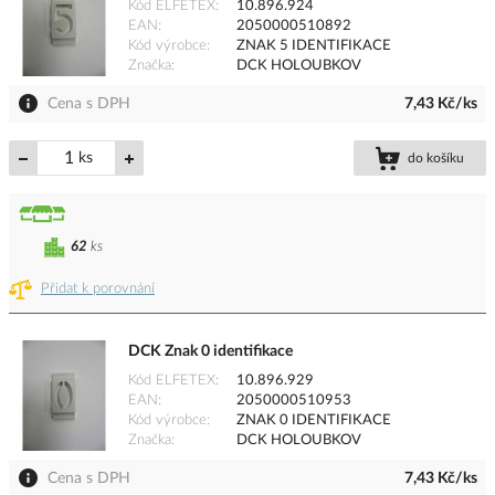
Kód ELFETEX
10.896.924
EAN
2050000510892
Kód výrobce
ZNAK 5 IDENTIFIKACE
Značka
DCK HOLOUBKOV
Cena s DPH
7,43 Kč/ks
ks
do košíku
62
ks
Přidat k porovnání
DCK Znak 0 identifikace
Kód ELFETEX
10.896.929
EAN
2050000510953
Kód výrobce
ZNAK 0 IDENTIFIKACE
Značka
DCK HOLOUBKOV
Cena s DPH
7,43 Kč/ks