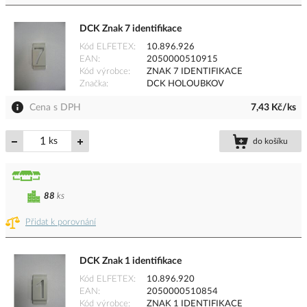
DCK Znak 7 identifikace
Kód ELFETEX
10.896.926
EAN
2050000510915
Kód výrobce
ZNAK 7 IDENTIFIKACE
Značka
DCK HOLOUBKOV
Cena s DPH
7,43 Kč/ks
ks
do košíku
88
ks
Přidat k porovnání
DCK Znak 1 identifikace
Kód ELFETEX
10.896.920
EAN
2050000510854
Kód výrobce
ZNAK 1 IDENTIFIKACE