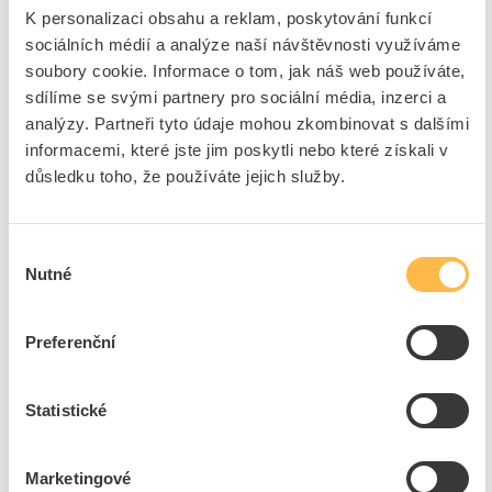
EAN
2050000510946
K personalizaci obsahu a reklam, poskytování funkcí
Kód výrobce
ZNAK 9 IDENTIFIKACE
sociálních médií a analýze naší návštěvnosti využíváme
Značka
DCK HOLOUBKOV
soubory cookie. Informace o tom, jak náš web používáte,
Cena s DPH
7,43 Kč/ks
sdílíme se svými partnery pro sociální média, inzerci a
analýzy. Partneři tyto údaje mohou zkombinovat s dalšími
ks
do košíku
informacemi, které jste jim poskytli nebo které získali v
důsledku toho, že používáte jejich služby.
27
ks
Výběr
Nutné
souhlasu
Přidat k porovnání
DCK Skříň ER212/NKP7P/63-QM+FV ČEZ/EG.D
Preferenční
(E.ON) elektroměrová pro fotovoltaiku v pilíři, s
vypínačem
Statistické
Kód ELFETEX
11.567.297
Kód výrobce
ER212/NKP7P/63-QM+FV
Značka
DCK HOLOUBKOV
Marketingové
Cena s DPH
12 407,98 Kč/ks