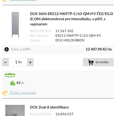
DCK Skříň ER212/NKP7P-C/63-QM+FV ČEZ/EG.D
(E.ON) elektroměrová pro fotovoltaiku, v pilíři, s
vypínačem
Kód ELFETEX
11.567.502
Kód výrobce
ER212/NKP7P-C/63-QM+FV
Značka
DCK HOLOUBKOV
Cena s DPH
12 407,98 Kč/ks
ks
do košíku
82
ks
Přidat k porovnání
DCK Znak 8 identifikace
Kód ELFETEX
10.896.927