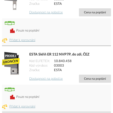
Značka
ESTA
Dostupnost na pobočce
Cena na poptání
Pouze na poptání
Přidat k porovnání
ESTA Skříň ER 112 NVP7P, do zdi, ČEZ
Kód ELFETEX
10.840.458
Kód výrobce
03003
Značka
ESTA
Dostupnost na pobočce
Cena na poptání
Pouze na poptání
Přidat k porovnání