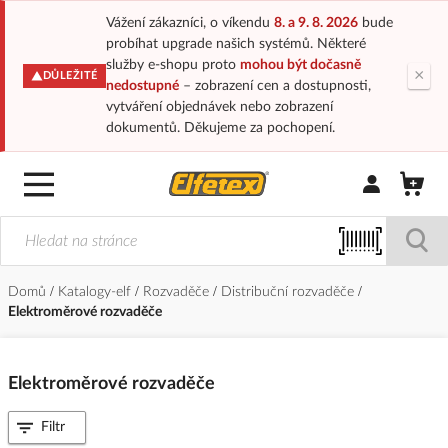
Vážení zákazníci, o víkendu
8. a 9. 8. 2026
bude
probíhat upgrade našich systémů. Některé
služby e-shopu proto
mohou být dočasně
×
DŮLEŽITÉ
nedostupné
– zobrazení cen a dostupnosti,
vytváření objednávek nebo zobrazení
dokumentů. Děkujeme za pochopení.
Přihlásit/Regi
Domů
Katalogy-elf
Rozvaděče
Distribuční rozvaděče
Elektroměrové rozvaděče
Elektroměrové rozvaděče
Filtr