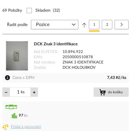
69 Položky
Skladem
(32)
Stránka
Právě si prohlížíte stránk
Stránka
Strá
Další
Řadit podle
1
2
DCK Znak 3 identifikace
Kód ELFETEX
10.896.922
EAN
2050000510878
Kód výrobce
ZNAK 3 IDENTIFIKACE
Značka
DCK HOLOUBKOV
Cena s DPH
7,43 Kč/ks
ks
do košíku
97
ks
Přidat k porovnání