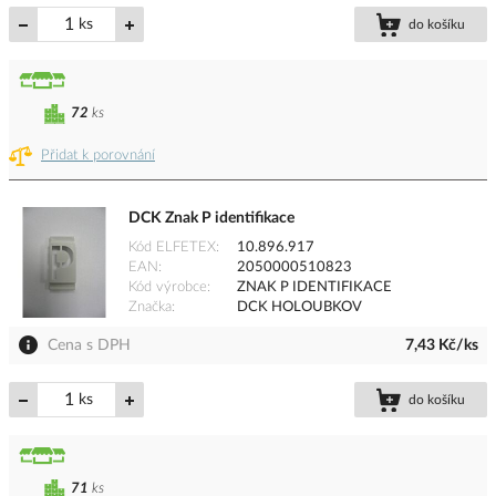
ks
do košíku
72
ks
Přidat k porovnání
DCK Znak P identifikace
Kód ELFETEX
10.896.917
EAN
2050000510823
Kód výrobce
ZNAK P IDENTIFIKACE
Značka
DCK HOLOUBKOV
Cena s DPH
7,43 Kč/ks
ks
do košíku
71
ks