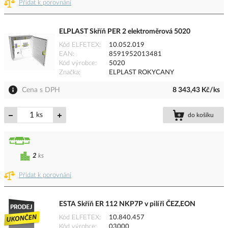
Přidat k porovnání
ELPLAST Skříň PER 2 elektroměrová 5020
Kód ELFETEX
10.052.019
EAN
8591952013481
Kód výrobce
5020
Značka
ELPLAST ROKYCANY
Cena s DPH
8 343,43 Kč/ks
ks
do košíku
2
ks
Přidat k porovnání
ESTA Skříň ER 112 NKP7P v pilíři ČEZ,EON
Kód ELFETEX
10.840.457
Kód výrobce
03000