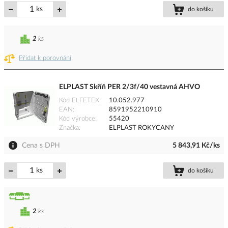
ks
do košíku
2
ks
Přidat k porovnání
ELPLAST Skříň PER 2/3f/40 vestavná AHVO
Kód ELFETEX
10.052.977
EAN
8591952210910
Kód výrobce
55420
Značka
ELPLAST ROKYCANY
Cena s DPH
5 843,91 Kč/ks
ks
do košíku
2
ks