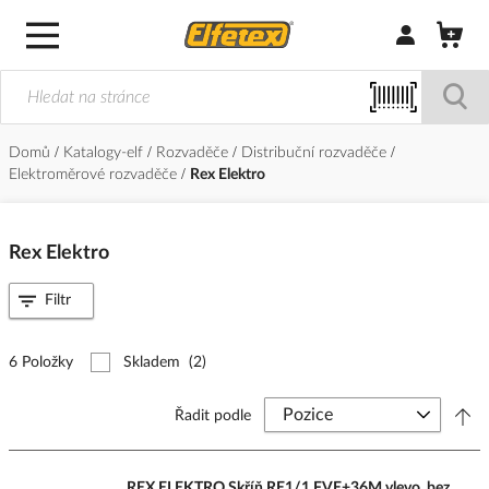
Přihlásit/Regi
Domů
Katalogy-elf
Rozvaděče
Distribuční rozvaděče
Elektroměrové rozvaděče
Rex Elektro
Rex Elektro
Filtr
6 Položky
Skladem
(2)
Řadit podle
REX ELEKTRO Skříň RE1/1 FVE+36M vlevo, bez