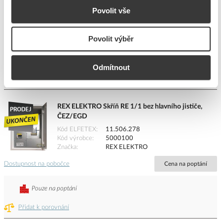
Kód ELFETEX
11.506.279
Povolit vše
Kód výrobce
5000192
Značka
REX ELEKTRO
Dostupnost na pobočce
Cena na poptání
Povolit výběr
Pouze na poptání
Odmítnout
Přidat k porovnání
REX ELEKTRO Skříň RE 1/1 bez hlavního jističe,
ČEZ/EGD
Kód ELFETEX
11.506.278
Kód výrobce
5000100
Značka
REX ELEKTRO
Dostupnost na pobočce
Cena na poptání
Pouze na poptání
Přidat k porovnání