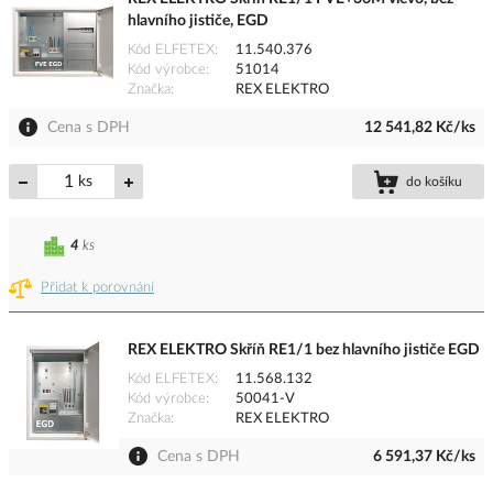
hlavního jističe, EGD
Kód ELFETEX
11.540.376
Kód výrobce
51014
Značka
REX ELEKTRO
Cena s DPH
12 541,82 Kč/ks
ks
do košíku
4
ks
Přidat k porovnání
REX ELEKTRO Skříň RE1/1 bez hlavního jističe EGD
Kód ELFETEX
11.568.132
Kód výrobce
50041-V
Značka
REX ELEKTRO
Cena s DPH
6 591,37 Kč/ks