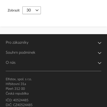
Zobrazit
Pro zákazníky
Souhrn podmínek
O nás
Elfetex, spol. s r.o.
Hřbitovní 31a
Plzeň 312 00
Česká republika
IČO: 40524485
DIČ: CZ40524485