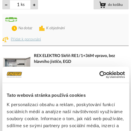
ks
do košíku
Na dotaz
K objednání
Přidat k porovnání
REX ELEKTRO Skříň RE1/1+36M vpravo, bez
hlavního jističe, EGD
Kód ELFETEX
11.568.120
Kód výrobce
500480-V
Značka
REX ELEKTRO
Cena s DPH
9 485,70 Kč/ks
Tato webová stránka používá cookies
K personalizaci obsahu a reklam, poskytování funkcí
ks
do košíku
sociálních médií a analýze naší návštěvnosti využíváme
soubory cookie. Informace o tom, jak náš web používáte,
Na dotaz
K objednání
sdílíme se svými partnery pro sociální média, inzerci a