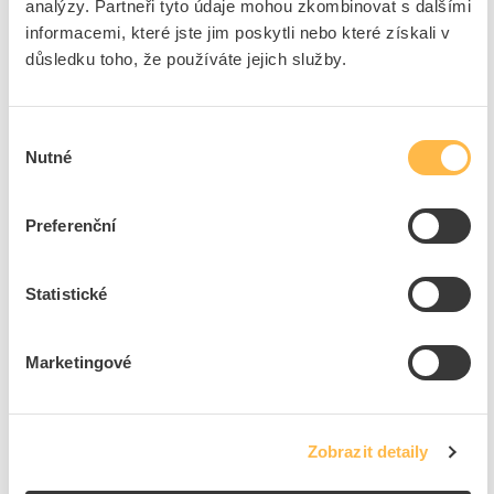
analýzy. Partneři tyto údaje mohou zkombinovat s dalšími
Přidat k porovnání
informacemi, které jste jim poskytli nebo které získali v
důsledku toho, že používáte jejich služby.
REX ELEKTRO Skříň RE 1/1 FVE, bez hlavního
jističe, EGD
Kód ELFETEX
11.509.793
Výběr
Kód výrobce
51005
Nutné
souhlasu
Značka
REX ELEKTRO
Cena s DPH
10 514,78 Kč/ks
Preferenční
ks
do košíku
Statistické
1
ks
Marketingové
Přidat k porovnání
REX ELEKTRO Skříň RE 1/1 +36M bez HJ podružná
Zobrazit detaily
část vpravo, bez hlavního jističe, ČEZ/EGD