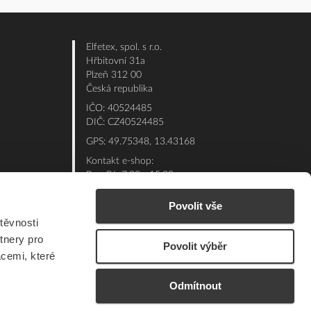
Elfetex, spol. s r.o.
Hřbitovní 31a
Plzeň 312 00
Česká republika
IČO: 40524485
DIČ: CZ40524485
GPS: 49.75348, 13.43168
Kontakt e-shop:
Po - Pá: 7:00 - 15:30
Referent:
377 432 365
Povolit vše
Technická podpora: 377 432 311
těvnosti
E-mail:
eshop@elfetex.cz
tnery pro
Povolit výběr
acemi, které
Odmítnout