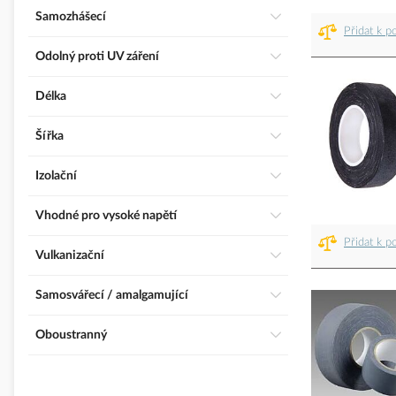
Samozhášecí
Přidat k p
Odolný proti UV záření
Délka
Šířka
Izolační
Vhodné pro vysoké napětí
Přidat k p
Vulkanizační
Samosvářecí / amalgamující
Oboustranný