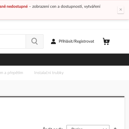
sně nedostupné
– zobrazení cen a dostupnosti, vytváření
×
Přihlásit/Registrovat
em a přepětím
Instalační trubky