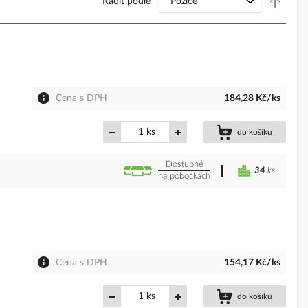
Řadit podle
Cena s DPH
184,28 Kč/ks
ks
do košíku
Dostupné
34
ks
na pobočkách
Cena s DPH
154,17 Kč/ks
ks
do košíku