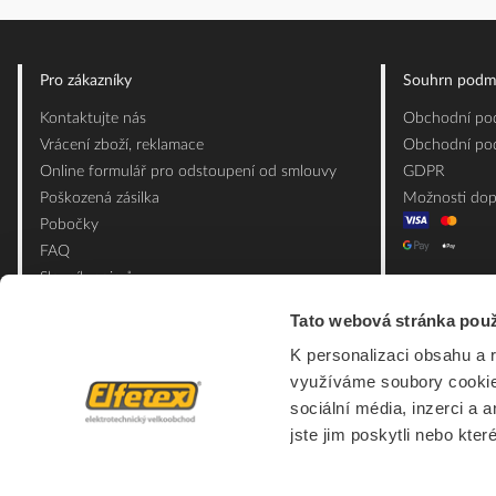
Pro zákazníky
Souhrn podm
Kontaktujte nás
Obchodní pod
Vrácení zboží, reklamace
Obchodní pod
Online formulář pro odstoupení od smlouvy
GDPR
Poškozená zásilka
Možnosti dop
Pobočky
FAQ
Slovník pojmů
Mapa webu
Tato webová stránka použ
Ceník obalových materiálů
K personalizaci obsahu a 
využíváme soubory cookie.
sociální média, inzerci a 
jste jim poskytli nebo kter