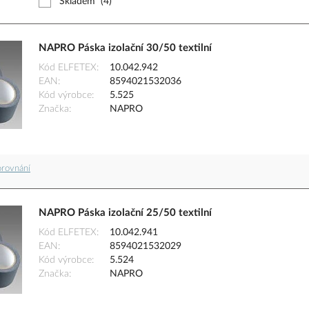
Skladem
(4)
NAPRO Páska izolační 30/50 textilní
Kód ELFETEX
10.042.942
EAN
8594021532036
Kód výrobce
5.525
Značka
NAPRO
orovnání
NAPRO Páska izolační 25/50 textilní
Kód ELFETEX
10.042.941
EAN
8594021532029
Kód výrobce
5.524
Značka
NAPRO