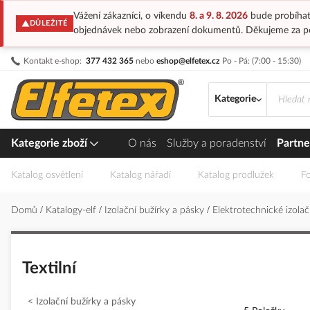
Vážení zákazníci, o víkendu
8. a 9. 8. 2026
bude probíhat
DŮLEŽITÉ
objednávek nebo zobrazení dokumentů. Děkujeme za p
Přejít
Kontakt e-shop:
377 432 365
nebo
eshop@elfetex.cz
Po - Pá: (7:00 - 15:30)
na
obsah
Kategorie
Kategorie zboží
O nás
Služby a poradenství
Partne
Katalog osvětlení
Katalog nářadí
Katalog prodlužek
Fo
Domů
Katalogy-elf
Izolační bužírky a pásky
Elektrotechnické izola
Textilní
Izolační bužírky a pásky