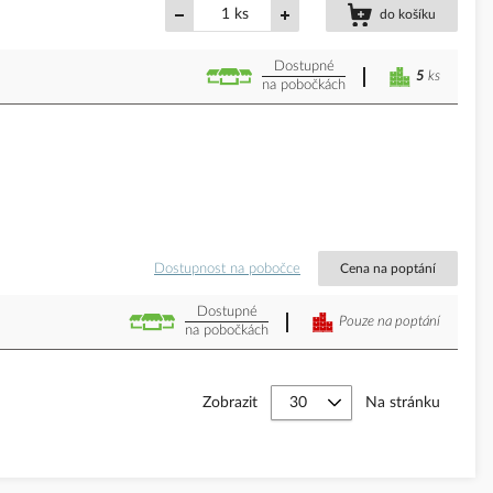
ks
do košíku
Dostupné
5
ks
na pobočkách
Dostupnost na pobočce
Cena na poptání
Dostupné
Pouze na poptání
na pobočkách
Zobrazit
Na stránku