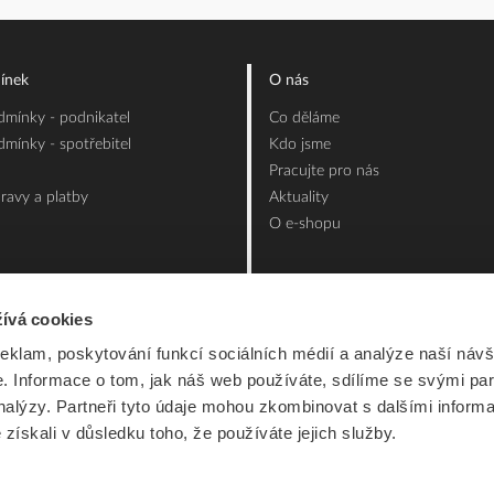
ínek
O nás
mínky - podnikatel
Co děláme
mínky - spotřebitel
Kdo jsme
Pracujte pro nás
ravy a platby
Aktuality
O e-shopu
ívá cookies
reklam, poskytování funkcí sociálních médií a analýze naší návš
 Informace o tom, jak náš web používáte, sdílíme se svými par
analýzy. Partneři tyto údaje mohou zkombinovat s dalšími inform
é získali v důsledku toho, že používáte jejich služby.