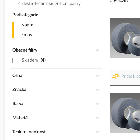
5 Položky
Elektrotechnické izolační pásky
Podkategorie
Napro
Emos
Obecné filtry
Skladem
4
Cena
Přidat k p
Značka
Barva
Materiál
Teplotní odolnost