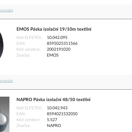
orovnání
EMOS Páska izolační 19/10m textilní
Kód ELFETEX
10.042.095
EAN
8595025311566
Kód výrobce
2002191020
Značka
EMOS
orovnání
NAPRO Páska izolační 48/50 textilní
Kód ELFETEX
10.042.943
EAN
8594021532050
Kód výrobce
5.527
Značka
NAPRO