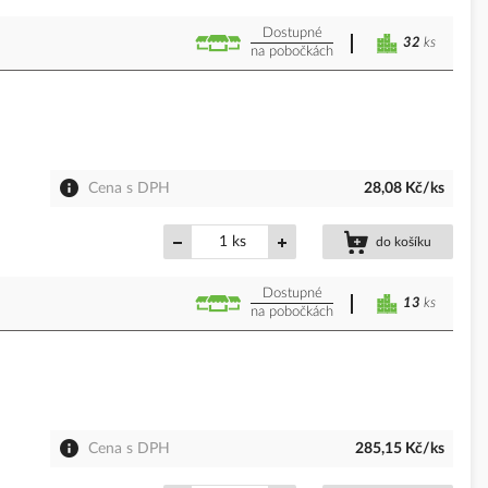
Dostupné
32
ks
na pobočkách
Cena s DPH
28,08 Kč/ks
ks
do košíku
Dostupné
13
ks
na pobočkách
Cena s DPH
285,15 Kč/ks