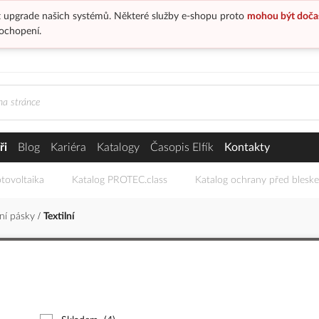
 upgrade našich systémů. Některé služby e-shopu proto
mohou být doča
ochopení.
ři
Blog
Kariéra
Katalogy
Časopis Elfík
Kontakty
tovoltaika
Katalog PROTEC.class
Katalog ochrany před blesk
ční pásky
Textilní