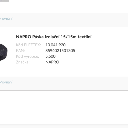
orovnání
NAPRO Páska izolační 15/15m textilní
Kód ELFETEX
10.041.920
EAN
8594021531305
Kód výrobce
5.500
Značka
NAPRO
orovnání