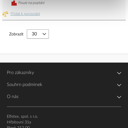
Pouze na poptání
Přidat k porovnání
Zobrazit
Pro zákazníky
Souhrn podmínek
O nás
Elfetex, spol. s r.o.
Hřbitovní 31a