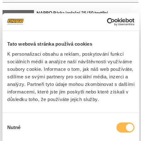
NAPRO Páska izolační 25/50 textilní
Kód ELFETEX
10.042.941
EAN
8594021532029
Kód výrobce
5.524
Značka
NAPRO
Tato webová stránka používá cookies
Cena s DPH
154,17 Kč/ks
K personalizaci obsahu a reklam, poskytování funkcí
sociálních médií a analýze naší návštěvnosti využíváme
ks
do košíku
soubory cookie. Informace o tom, jak náš web používáte,
sdílíme se svými partnery pro sociální média, inzerci a
analýzy. Partneři tyto údaje mohou zkombinovat s dalšími
32
ks
informacemi, které jste jim poskytli nebo které získali v
důsledku toho, že používáte jejich služby.
Přidat k porovnání
NAPRO Páska izolační 48/50 textilní
Výběr
Nutné
souhlasu
Kód ELFETEX
10.042.943
EAN
8594021532050
Kód výrobce
5.527