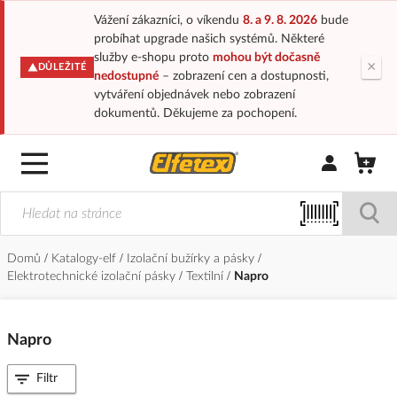
Vážení zákazníci, o víkendu
8. a 9. 8. 2026
bude
probíhat upgrade našich systémů. Některé
služby e-shopu proto
mohou být dočasně
×
DŮLEŽITÉ
nedostupné
– zobrazení cen a dostupnosti,
vytváření objednávek nebo zobrazení
dokumentů. Děkujeme za pochopení.
Přihlásit/Regi
Domů
Katalogy-elf
Izolační bužírky a pásky
Elektrotechnické izolační pásky
Textilní
Napro
Napro
Filtr