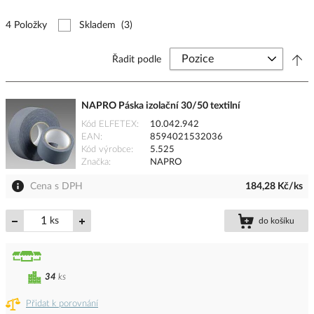
4 Položky
Skladem
(3)
Řadit podle
NAPRO Páska izolační 30/50 textilní
Kód ELFETEX
10.042.942
EAN
8594021532036
Kód výrobce
5.525
Značka
NAPRO
Cena s DPH
184,28 Kč/ks
ks
do košíku
34
ks
Přidat k porovnání