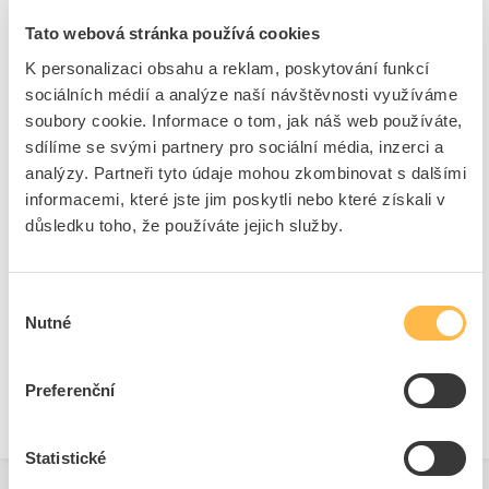
Kód ELFETEX
10.042.095
Tato webová stránka používá cookies
EAN
8595025311566
K personalizaci obsahu a reklam, poskytování funkcí
Kód výrobce
2002191020
Značka
EMOS
sociálních médií a analýze naší návštěvnosti využíváme
soubory cookie. Informace o tom, jak náš web používáte,
Cena s DPH
28,08 Kč/ks
sdílíme se svými partnery pro sociální média, inzerci a
analýzy. Partneři tyto údaje mohou zkombinovat s dalšími
ks
do košíku
informacemi, které jste jim poskytli nebo které získali v
důsledku toho, že používáte jejich služby.
13
ks
Výběr
Přidat k porovnání
Nutné
souhlasu
Zobrazit
Preferenční
Statistické