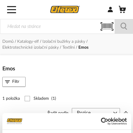
Přihlásit/Regi
Domů
Katalogy-elf
Izolační bužírky a pásky
Elektrotechnické izolační pásky
Textilní
Emos
Emos
Filtr
1 položka
Skladem
(1)
Řadit podle
EMOS Páska izolační 19/10m textilní