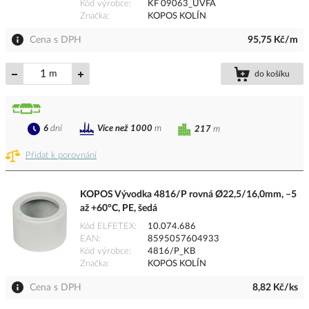
Kód výrobce
KF 09063_UVFA
Značka
KOPOS KOLÍN
Cena s DPH
95,75 Kč/m
m
do košíku
6
dní
Více než 1000
m
217
m
Přidat k porovnání
KOPOS Vývodka 4816/P rovná Ø22,5/16,0mm, –5
až +60°C, PE, šedá
Kód ELFETEX
10.074.686
EAN
8595057604933
Kód výrobce
4816/P_KB
Značka
KOPOS KOLÍN
Cena s DPH
8,82 Kč/ks