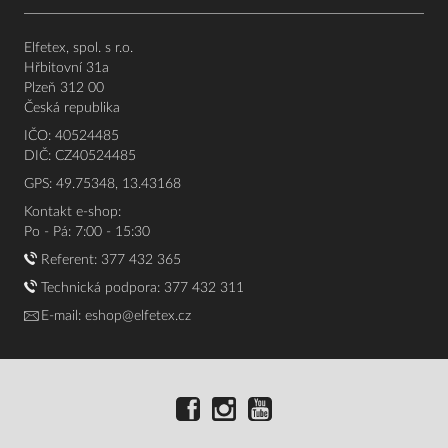
Elfetex, spol. s r.o.
Hřbitovní 31a
Plzeň 312 00
Česká republika
IČO: 40524485
DIČ: CZ40524485
GPS: 49.75348, 13.43168
Kontakt e-shop:
Po - Pá: 7:00 - 15:30
Referent:
377 432 365
Technická podpora: 377 432 311
E-mail:
eshop@elfetex.cz