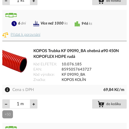
ks
do košíku
6
dní
Více než 1000
ks
946
ks
Přidat k porovnání
KOPOS Trubka KF 09090_BA ohebná ø90 450N
KOPOFLEX HDPE rudá
Kód ELFETEX
10.076.185
EAN
8595057643727
Kód výrobce
KF 09090_BA
Značka
KOPOS KOLÍN
Cena s DPH
69,84 Kč/m
m
do košíku
+50