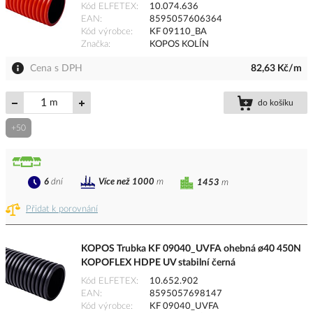
Kód ELFETEX
10.074.636
EAN
8595057606364
Kód výrobce
KF 09110_BA
Značka
KOPOS KOLÍN
Cena s DPH
82,63 Kč/m
m
do košíku
+50
6
dní
Více než 1000
m
1453
m
Přidat k porovnání
KOPOS Trubka KF 09040_UVFA ohebná ø40 450N
KOPOFLEX HDPE UV stabilní černá
Kód ELFETEX
10.652.902
EAN
8595057698147
Kód výrobce
KF 09040_UVFA