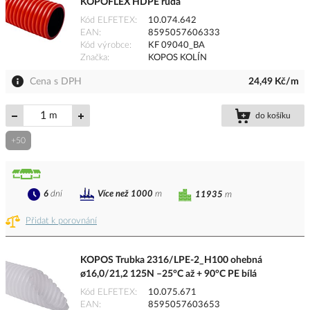
KOPOFLEX HDPE rudá
Kód ELFETEX
10.074.642
EAN
8595057606333
Kód výrobce
KF 09040_BA
Značka
KOPOS KOLÍN
Cena s DPH
24,49 Kč/m
m
do košíku
+50
6
dní
Více než 1000
m
11935
m
Přidat k porovnání
KOPOS Trubka 2316/LPE-2_H100 ohebná
ø16,0/21,2 125N –25°C až + 90°C PE bílá
Kód ELFETEX
10.075.671
EAN
8595057603653