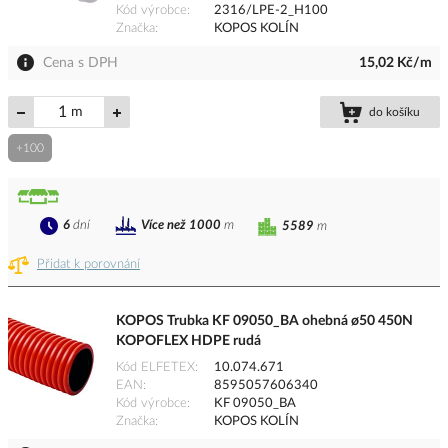
Kód výrobce
2316/LPE-2_H100
Značka
KOPOS KOLÍN
Cena s DPH
15,02 Kč/m
m
do košíku
+100
6
dní
Více než 1000
m
5589
m
Přidat k porovnání
KOPOS Trubka KF 09050_BA ohebná ø50 450N
KOPOFLEX HDPE rudá
Kód ELFETEX
10.074.671
EAN
8595057606340
Kód výrobce
KF 09050_BA
Značka
KOPOS KOLÍN