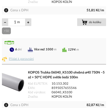
Značka
KOPOS KOLÍN
Cena s DPH
51,81 Kč/m
m
do košíku
+50
6
dní
Více než 1000
m
1294
m
Přidat k porovnání
KOPOS Trubka 06040_KS100 ohebná ø40 750N –5
až + 50°C HDPE světle šedá 100m
Kód ELFETEX
10.153.302
EAN
8595057655546
Kód výrobce
06040_KS100
Značka
KOPOS KOLÍN
Cena s DPH
82,87 Kč/m