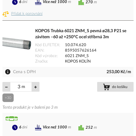
6
dní
Více než 1000
m
270
m
Přidat k porovnání
KOPOS Trubka 6021 ZNM_S pevná ø28,3 P21 se
závitem –60 až +250°C ocel stříbrná 3m
Kód ELFETEX
10.074.620
EAN
8595057626164
Kód výrobce
6021 ZNM_S
Značka
KOPOS KOLÍN
Cena s DPH
253,00 Kč/m
m
do košíku
+30
Tento produkt je v balení po 3 m
6
dní
Více než 1000
m
252
m