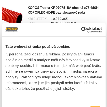
KOPOS Trubka KF 09075_BA ohebná ø75 450N
KOPOFLEX HDPE bezhalogenová rudá
Kód ELFETEX
10.079.365
EAN
8595057643710
Kód výrobce
KF 09075_BA
Značka
KOPOS KOLÍN
Cena s DPH
54,07 Kč/m
Tato webová stránka používá cookies
m
do košíku
K personalizaci obsahu a reklam, poskytování funkcí
sociálních médií a analýze naší návštěvnosti využíváme
+50
soubory cookie. Informace o tom, jak náš web používáte,
sdílíme se svými partnery pro sociální média, inzerci a
analýzy. Partneři tyto údaje mohou zkombinovat s dalšími
6
dní
Více než 1000
m
604
m
informacemi, které jste jim poskytli nebo které získali v
důsledku toho, že používáte jejich služby.
Přidat k porovnání
KOPOS Trubka KF 09050_UVFA ohebná ø50 450N
Výběr
KOPOFLEX HDPE UV stabilní černá