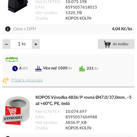
Kód ELFETEX
10.075.198
EAN
8595057618015
Kód výrobce
5320_FB
Značka
KOPOS KOLÍN
Cena s DPH
4,04 Kč/ks
ks
do košíku
6
dní
Více než 1000
ks
331
ks
Přidat k porovnání
KOPOS Vývodka 4836/P rovná Ø47,0/37,0mm, –5
až +60°C, PE, šedá
Kód ELFETEX
10.074.697
EAN
8595057604988
Kód výrobce
4836/P_KB
Značka
KOPOS KOLÍN