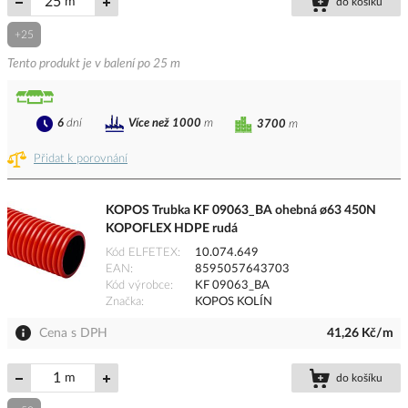
m
do košíku
+25
Tento produkt je v balení po 25 m
6
dní
Více než 1000
m
3700
m
Přidat k porovnání
KOPOS Trubka KF 09063_BA ohebná ø63 450N
KOPOFLEX HDPE rudá
Kód ELFETEX
10.074.649
EAN
8595057643703
Kód výrobce
KF 09063_BA
Značka
KOPOS KOLÍN
Cena s DPH
41,26 Kč/m
m
do košíku