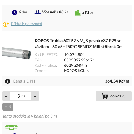
6
dní
Více než 100
ks
281
ks
Přidat k porovnání
KOPOS Trubka 6029 ZNM_S pevná ø37 P29 se
závitem –60 až +250°C SENDZIMIR stříbrná 3m
Kód ELFETEX
10.074.804
EAN
8595057626171
Kód výrobce
6029 ZNM_S
Značka
KOPOS KOLÍN
Cena s DPH
364,34 Kč/m
m
do košíku
+15
Tento produkt je v balení po 3 m