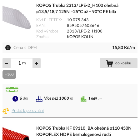
KOPOS Trubka 2313/LPE-2_H100 ohebná
ø13,5/18,7 125N –25°C až + 90°C PE bílá
Kód ELFETEX
10.075.343
EAN
8595057603646
Kód výrobce
2313/LPE-2_H100
Značka
KOPOS KOLÍN
Cena s DPH
15,80 Kč/m
m
do košíku
+100
6
dní
Více než 1000
m
1669
m
Přidat k porovnání
KOPOS Trubka KF 09110_BA ohebná ø110 450N
KOPOFLEX HDPE bezhalogenová rudá