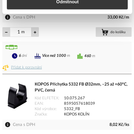
Odmítnout
Kód výrobce
2329/LPE-2_H50
Značka
KOPOS KOLÍN
Cena s DPH
33,00 Kč/m
m
do košíku
6
dní
Více než 1000
m
460
m
Přidat k porovnání
KOPOS Příchytka 5332 FB Ø32mm, –25 až +60°C,
PVC, černá
Kód ELFETEX
10.075.267
EAN
8595057618039
Kód výrobce
5332_FB
Značka
KOPOS KOLÍN
Cena s DPH
8,02 Kč/ks