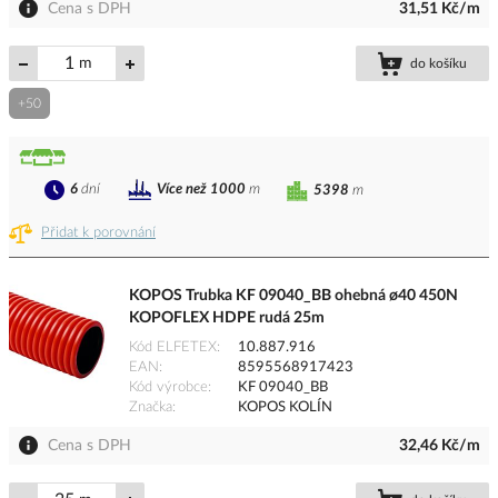
Cena s DPH
31,51 Kč/m
m
do košíku
+50
6
dní
Více než 1000
m
5398
m
Přidat k porovnání
KOPOS Trubka KF 09040_BB ohebná ø40 450N
KOPOFLEX HDPE rudá 25m
Kód ELFETEX
10.887.916
EAN
8595568917423
Kód výrobce
KF 09040_BB
Značka
KOPOS KOLÍN
Cena s DPH
32,46 Kč/m