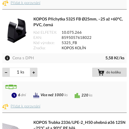
Přidat k porovnání
KOPOS Příchytka 5325 FB Ø25mm, –25 až +60°C,
PVC, černá
Kód ELFETEX
10.075.266
EAN
8595057618022
Kód výrobce
5325_FB
Značka
KOPOS KOLÍN
Cena s DPH
5,58 Kč/ks
ks
do košíku
6
dní
Více než 1000
ks
220
ks
Přidat k porovnání
KOPOS Trubka 2336/LPE-2_H50 ohebná ø36 125N
–25°C až + 90°C PE bílá