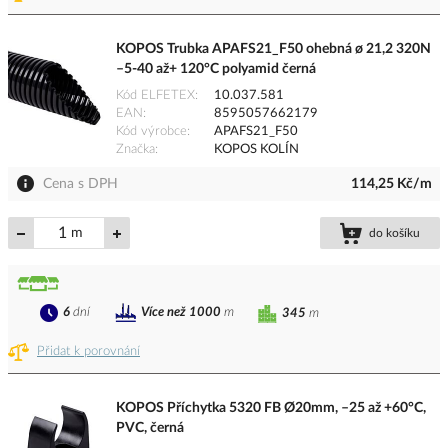
KOPOS Trubka APAFS21_F50 ohebná ø 21,2 320N
–5-40 až+ 120°C polyamid černá
Kód ELFETEX
10.037.581
EAN
8595057662179
Kód výrobce
APAFS21_F50
Značka
KOPOS KOLÍN
Cena s DPH
114,25 Kč/m
m
do košíku
6
dní
Více než 1000
m
345
m
Přidat k porovnání
KOPOS Příchytka 5320 FB Ø20mm, –25 až +60°C,
PVC, černá