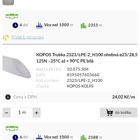
+50
6
dní
Více než 1000
m
2355
m
Přidat k porovnání
KOPOS Trubka 2323/LPE-2_H100 ohebná ø23/28,5
125N –25°C až + 90°C PE bílá
Kód ELFETEX
10.075.304
EAN
8595057603660
Kód výrobce
2323/LPE-2_H100
Značka
KOPOS KOLÍN
Cena s DPH
24,02 Kč/m
m
do košíku
6
dní
Více než 1000
m
2188
m