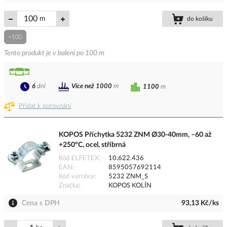
m
do košíku
+100
Tento produkt je v balení po 100 m
6
dní
Více než 1000
m
1100
m
Přidat k porovnání
KOPOS Příchytka 5232 ZNM Ø30-40mm, –60 až
+250°C, ocel, stříbrná
Kód ELFETEX
10.622.436
EAN
8595057692114
Kód výrobce
5232 ZNM_S
Značka
KOPOS KOLÍN
Cena s DPH
93,13 Kč/ks