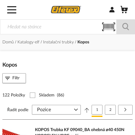
Přihlásit/Regi
Domů
Katalogy-elf
Instalační trubky
Kopos
Kopos
Filtr
122 Položky
Skladem
(86)
Stránka
Právě si prohlížíte stránk
Stránka
Strá
Další
Řadit podle
1
2
KOPOS Trubka KF 09040_BA ohebná ø40 450N