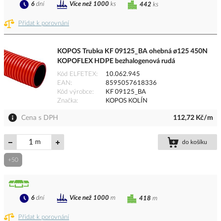
6
dní
Více než 1000
ks
442
ks
Přidat k porovnání
KOPOS Trubka KF 09125_BA ohebná ø125 450N
KOPOFLEX HDPE bezhalogenová rudá
Kód ELFETEX
10.062.945
EAN
8595057618336
Kód výrobce
KF 09125_BA
Značka
KOPOS KOLÍN
Cena s DPH
112,72 Kč/m
m
do košíku
+50
6
dní
Více než 1000
m
418
m
Přidat k porovnání