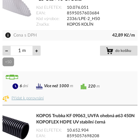
Kód ELFETEX
10.076.051
EAN
8595057603684
Kód výrobce
2336/LPE-2_H50
Značka
KOPOS KOLÍN
Cena s DPH
42,89 Kč/m
m
do košíku
+50
6
dní
Více než 1000
m
220
m
Přidat k porovnání
KOPOS Trubka KF 09063_UVFA ohebná ø63 450N
KOPOFLEX HDPE UV stabilní černá
Kód ELFETEX
10.652.904
EAN
8595057698208