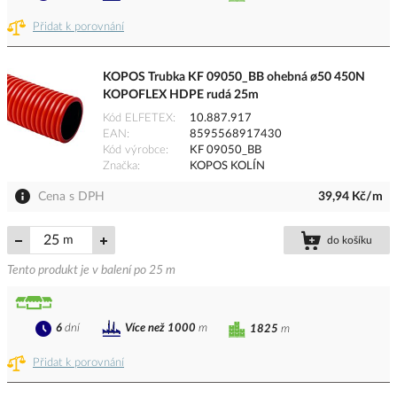
Přidat k porovnání
KOPOS Trubka KF 09050_BB ohebná ø50 450N
KOPOFLEX HDPE rudá 25m
Kód ELFETEX
10.887.917
EAN
8595568917430
Kód výrobce
KF 09050_BB
Značka
KOPOS KOLÍN
Cena s DPH
39,94 Kč/m
m
do košíku
Tento produkt je v balení po 25 m
6
dní
Více než 1000
m
1825
m
Přidat k porovnání