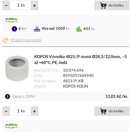
ks
do košíku
6
dní
Více než 1000
ks
451
ks
Přidat k porovnání
KOPOS Vývodka 4821/P rovná Ø28,3/22,0mm, –5
až +60°C, PE, šedá
Kód ELFETEX
10.074.696
EAN
8595057604940
Kód výrobce
4821/P_KB
Značka
KOPOS KOLÍN
Cena s DPH
11,01 Kč/ks
ks
do košíku