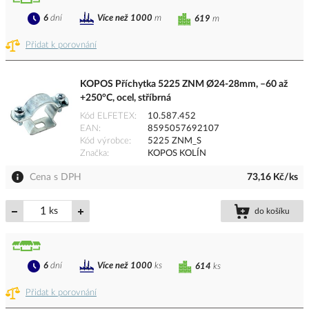
6
dní
Více než 1000
m
619
m
Přidat k porovnání
KOPOS Příchytka 5225 ZNM Ø24-28mm, –60 až
+250°C, ocel, stříbrná
Kód ELFETEX
10.587.452
EAN
8595057692107
Kód výrobce
5225 ZNM_S
Značka
KOPOS KOLÍN
Cena s DPH
73,16 Kč/ks
ks
do košíku
6
dní
Více než 1000
ks
614
ks
Přidat k porovnání