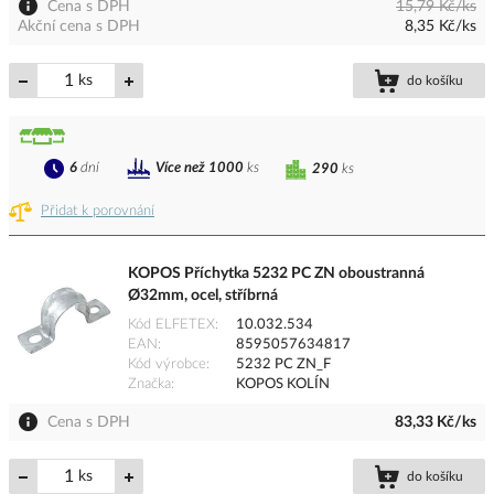
Cena s DPH
15,79 Kč/ks
Akční cena s DPH
8,35 Kč/ks
ks
do košíku
6
dní
Více než 1000
ks
290
ks
Přidat k porovnání
KOPOS Příchytka 5232 PC ZN oboustranná
Ø32mm, ocel, stříbrná
Kód ELFETEX
10.032.534
EAN
8595057634817
Kód výrobce
5232 PC ZN_F
Značka
KOPOS KOLÍN
Cena s DPH
83,33 Kč/ks
ks
do košíku