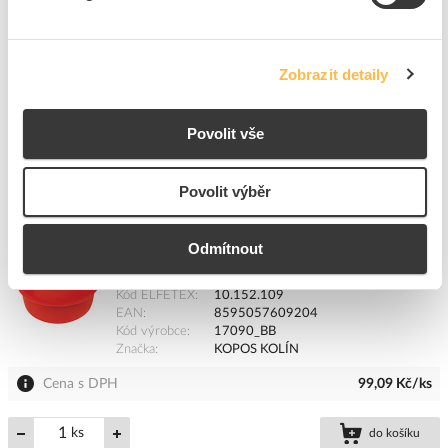
Značka
KOPOS KOLÍN
Cena s DPH
950,39 Kč/ks
Zobrazit detaily
ks
do košíku
Povolit vše
6
dní
Více než 100
ks
K objednání
Povolit výběr
Přidat k porovnání
Odmítnout
KOPOS Zátka Ø 90 uzavírací pro chráničky Kopoflex
a Kopodur
Kód ELFETEX
10.152.109
EAN
8595057609204
Kód výrobce
17090_BB
Značka
KOPOS KOLÍN
Cena s DPH
99,09 Kč/ks
ks
do košíku