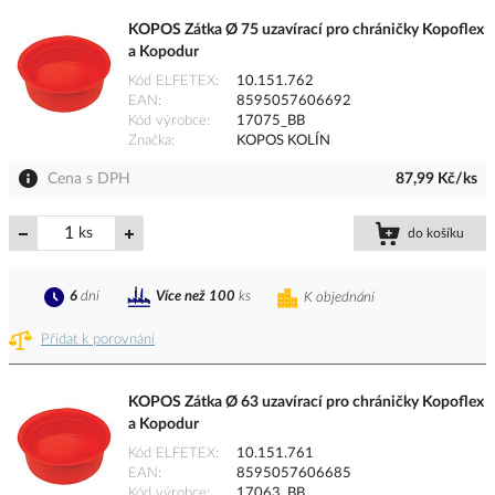
KOPOS Zátka Ø 75 uzavírací pro chráničky Kopoflex
a Kopodur
Kód ELFETEX
10.151.762
EAN
8595057606692
Kód výrobce
17075_BB
Značka
KOPOS KOLÍN
Cena s DPH
87,99 Kč/ks
ks
do košíku
6
dní
Více než 100
ks
K objednání
Přidat k porovnání
KOPOS Zátka Ø 63 uzavírací pro chráničky Kopoflex
a Kopodur
Kód ELFETEX
10.151.761
EAN
8595057606685
Kód výrobce
17063_BB