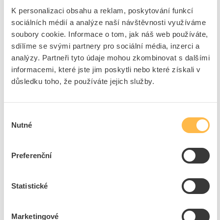
K personalizaci obsahu a reklam, poskytování funkcí
Přidat k porovnání
sociálních médií a analýze naší návštěvnosti využíváme
soubory cookie. Informace o tom, jak náš web používáte,
KOPOS Spojka 02200_FB Ø200 pro chráničky
sdílíme se svými partnery pro sociální média, inzerci a
Kopoflex a Kopodur násuvná IP40 černá
analýzy. Partneři tyto údaje mohou zkombinovat s dalšími
Kód ELFETEX
10.154.109
informacemi, které jste jim poskytli nebo které získali v
EAN
8595057617438
důsledku toho, že používáte jejich služby.
Kód výrobce
02200_FB
Značka
KOPOS KOLÍN
Dostupnost na pobočce
Cena na poptání
Výběr
Nutné
souhlasu
Pouze na poptání
Přidat k porovnání
Preferenční
KOPOS Zátka Ø200 uzavírací pro chráničky
Statistické
Kopoflex a Kopodur
Kód ELFETEX
10.152.112
EAN
8595057610798
Marketingové
Kód výrobce
17200_BB