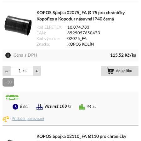
KOPOS Spojka 02075_FA Ø 75 pro chráničky
Kopoflex a Kopodur násuvná IP40 černá
Kód ELFETEX
10.074.783
EAN
8595057650473
Kód výrobce
02075_FA
Značka
KOPOS KOLÍN
Cena s DPH
115,52 Kč/ks
ks
do košíku
+50
6
dní
Více než 100
ks
44
ks
Přidat k porovnání
KOPOS Spojka 02110_FA Ø110 pro chráničky