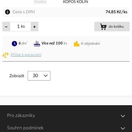
Značka
KOPOS KOLÍN
Cena s DPH
74,85 Kč/ks
ks
do košíku
6
dní
Více než 100
ks
K objednání
Přidat k porovnání
Zobrazit
Pro zákazníky
Souhrn podmínek