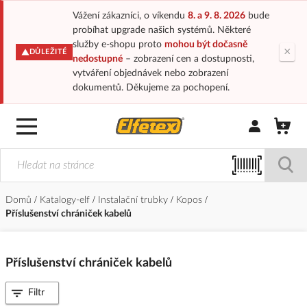
Vážení zákazníci, o víkendu
8. a 9. 8. 2026
bude
probíhat upgrade našich systémů. Některé
služby e-shopu proto
mohou být dočasně
×
DŮLEŽITÉ
nedostupné
– zobrazení cen a dostupnosti,
vytváření objednávek nebo zobrazení
dokumentů. Děkujeme za pochopení.
Přihlásit/Regi
Domů
Katalogy-elf
Instalační trubky
Kopos
Příslušenství chrániček kabelů
Příslušenství chrániček kabelů
Filtr