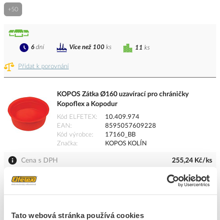
+50
6
dní
Více než 100
ks
11
ks
Přidat k porovnání
KOPOS Zátka Ø160 uzavírací pro chráničky
Kopoflex a Kopodur
Kód ELFETEX
10.409.974
EAN
8595057609228
Kód výrobce
17160_BB
Značka
KOPOS KOLÍN
Cena s DPH
255,24 Kč/ks
ks
do košíku
6
dní
Více než 100
ks
K objednání
Tato webová stránka používá cookies