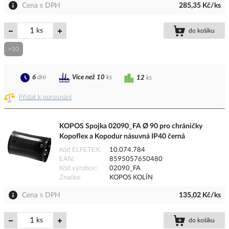
Cena s DPH
285,35 Kč/ks
ks
do košíku
+10
6
dní
Více než 10
ks
12
ks
Přidat k porovnání
KOPOS Spojka 02090_FA Ø 90 pro chráničky
Kopoflex a Kopodur násuvná IP40 černá
Kód ELFETEX
10.074.784
EAN
8595057650480
Kód výrobce
02090_FA
Značka
KOPOS KOLÍN
Cena s DPH
135,02 Kč/ks
ks
do košíku