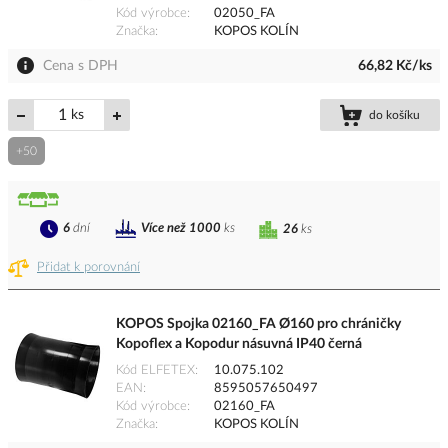
Kód výrobce
02050_FA
Značka
KOPOS KOLÍN
Cena s DPH
66,82 Kč/ks
ks
do košíku
+50
6
dní
Více než 1000
ks
26
ks
Přidat k porovnání
KOPOS Spojka 02160_FA Ø160 pro chráničky
Kopoflex a Kopodur násuvná IP40 černá
Kód ELFETEX
10.075.102
EAN
8595057650497
Kód výrobce
02160_FA
Značka
KOPOS KOLÍN