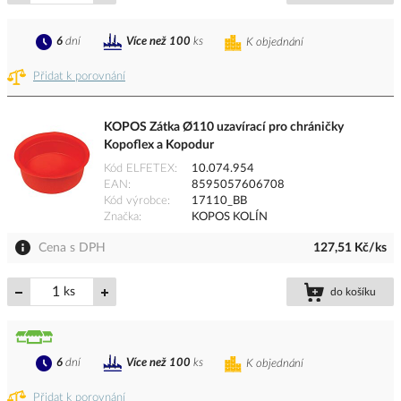
6
dní
Více než 100
ks
K objednání
Přidat k porovnání
KOPOS Zátka Ø110 uzavírací pro chráničky
Kopoflex a Kopodur
Kód ELFETEX
10.074.954
EAN
8595057606708
Kód výrobce
17110_BB
Značka
KOPOS KOLÍN
Cena s DPH
127,51 Kč/ks
ks
do košíku
6
dní
Více než 100
ks
K objednání
Přidat k porovnání