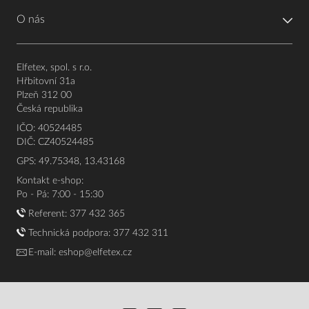
O nás
Elfetex, spol. s r.o.
Hřbitovní 31a
Plzeň 312 00
Česká republika
IČO: 40524485
DIČ: CZ40524485
GPS: 49.75348, 13.43168
Kontakt e-shop:
Po - Pá: 7:00 - 15:30
Referent:
377 432 365
Technická podpora: 377 432 311
E-mail:
eshop@elfetex.cz