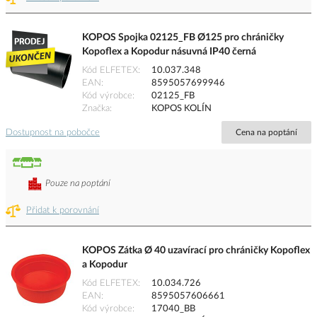
KOPOS Spojka 02125_FB Ø125 pro chráničky
Kopoflex a Kopodur násuvná IP40 černá
Kód ELFETEX
10.037.348
EAN
8595057699946
Kód výrobce
02125_FB
Značka
KOPOS KOLÍN
Dostupnost na pobočce
Cena na poptání
Pouze na poptání
Přidat k porovnání
KOPOS Zátka Ø 40 uzavírací pro chráničky Kopoflex
a Kopodur
Kód ELFETEX
10.034.726
EAN
8595057606661
Kód výrobce
17040_BB