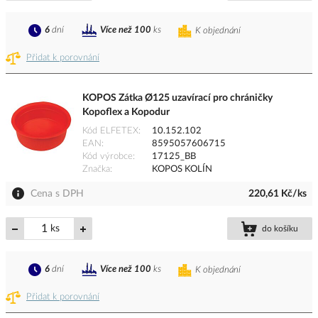
6
dní
Více než 100
ks
K objednání
Přidat k porovnání
KOPOS Zátka Ø125 uzavírací pro chráničky
Kopoflex a Kopodur
Kód ELFETEX
10.152.102
EAN
8595057606715
Kód výrobce
17125_BB
Značka
KOPOS KOLÍN
Cena s DPH
220,61 Kč/ks
ks
do košíku
6
dní
Více než 100
ks
K objednání
Přidat k porovnání