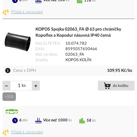
6
dní
Více než 100
ks
118
ks
Přidat k porovnání
KOPOS Spojka 02063_FA Ø 63 pro chráničky
Kopoflex a Kopodur násuvná IP40 černá
Kód ELFETEX
10.074.782
EAN
8595057650466
Kód výrobce
02063_FA
Značka
KOPOS KOLÍN
Cena s DPH
109,95 Kč/ks
ks
do košíku
+100
6
dní
Více než 1000
ks
58
ks
Přidat k porovnání