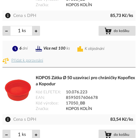
Značka
KOPOS KOLÍN
Cena s DPH
85,73 Kč/ks
ks
do košíku
6
dní
Více než 100
ks
K objednání
Přidat k porovnání
KOPOS Zátka Ø 50 uzavírací pro chráničky Kopoflex
a Kopodur
Kód ELFETEX
10.076.223
EAN
8595057606678
Kód výrobce
17050_BB
Značka
KOPOS KOLÍN
Cena s DPH
83,54 Kč/ks
ks
do košíku