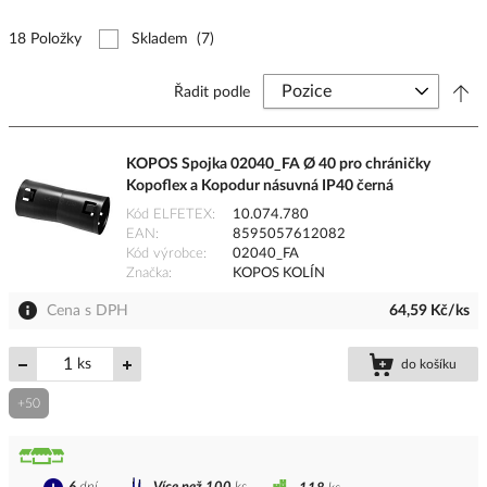
18 Položky
Skladem
(7)
Řadit podle
KOPOS Spojka 02040_FA Ø 40 pro chráničky
Kopoflex a Kopodur násuvná IP40 černá
Kód ELFETEX
10.074.780
EAN
8595057612082
Kód výrobce
02040_FA
Značka
KOPOS KOLÍN
Cena s DPH
64,59 Kč/ks
ks
do košíku
+50