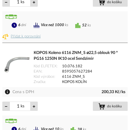
ks
do košíku
6
dní
Více než 1000
ks
52
ks
Přidat k porovnání
KOPOS Koleno 6116 ZNM_S ⌀22,5 oblouk 90 °
PG16 1250N IK10 ocel Sendzimir
Kód ELFETEX
10.076.182
EAN
8595057627284
Kód výrobce
6116 ZNM_S
Značka
KOPOS KOLÍN
Cena s DPH
200,33 Kč/ks
ks
do košíku
6
dní
Více než 10
ks
38
ks