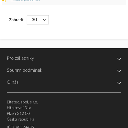
Zobrazit
Pro zákazníky
Souhrn podmínek
O nás
Elfetex, spol. s r.o.
Hřbitovní 31a
Plzeň 312 00
Česká republika
IČO: 40524485