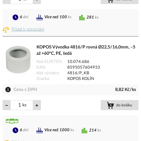
6
dní
Více než 100
ks
281
ks
Přidat k porovnání
KOPOS Vývodka 4816/P rovná Ø22,5/16,0mm, –5
až +60°C, PE, šedá
Kód ELFETEX
10.074.686
EAN
8595057604933
Kód výrobce
4816/P_KB
Značka
KOPOS KOLÍN
Cena s DPH
8,82 Kč/ks
ks
do košíku
6
dní
Více než 1000
ks
214
ks