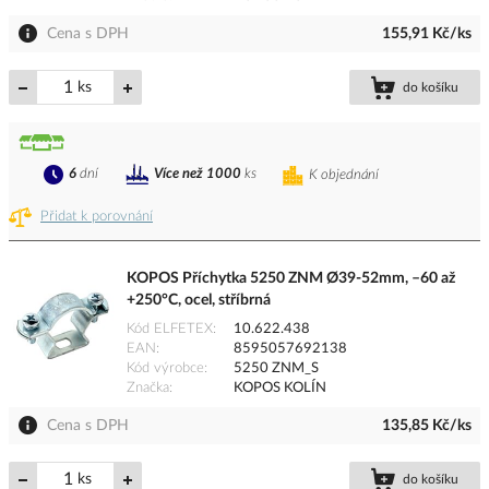
Cena s DPH
155,91 Kč/ks
ks
do košíku
6
dní
Více než 1000
ks
K objednání
Přidat k porovnání
KOPOS Příchytka 5250 ZNM Ø39-52mm, –60 až
+250°C, ocel, stříbrná
Kód ELFETEX
10.622.438
EAN
8595057692138
Kód výrobce
5250 ZNM_S
Značka
KOPOS KOLÍN
Cena s DPH
135,85 Kč/ks
ks
do košíku