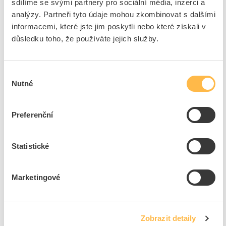
sdílíme se svými partnery pro sociální média, inzerci a
6
dní
Více než 100
ks
82
ks
analýzy. Partneři tyto údaje mohou zkombinovat s dalšími
informacemi, které jste jim poskytli nebo které získali v
Přidat k porovnání
důsledku toho, že používáte jejich služby.
KOPOS Příchytka 5229 PC_S oboustranná
Ø37,0mm, ocel, stříbrná
Výběr
Kód ELFETEX
10.075.290
Nutné
souhlasu
EAN
8595057605039
Kód výrobce
5229 PC_S
Značka
KOPOS KOLÍN
Preferenční
Cena s DPH
10,90 Kč/ks
Statistické
ks
do košíku
Marketingové
6
dní
Více než 1000
ks
79
ks
Přidat k porovnání
Zobrazit detaily