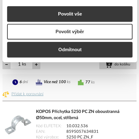
KOPOS Příchytka 5263 PC ZN oboustranná
Povolit vše
Ø63mm, ocel, stříbrná
Kód ELFETEX
10.032.537
EAN
8595057634848
Povolit výběr
Kód výrobce
5263 PC ZN_F
Značka
KOPOS KOLÍN
Odmítnout
Cena s DPH
240,41 Kč/ks
ks
do košíku
6
dní
Více než 100
ks
77
ks
Přidat k porovnání
KOPOS Příchytka 5250 PC ZN oboustranná
Ø50mm, ocel, stříbrná
Kód ELFETEX
10.032.536
EAN
8595057634831
Kód výrobce
5250 PC ZN_F