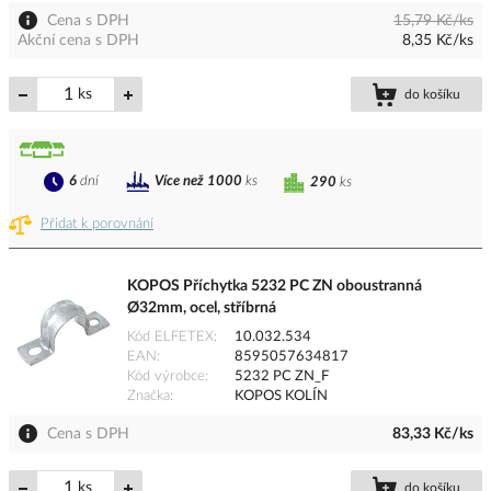
Cena s DPH
15,79 Kč/ks
Akční cena s DPH
8,35 Kč/ks
ks
do košíku
6
dní
Více než 1000
ks
290
ks
Přidat k porovnání
KOPOS Příchytka 5232 PC ZN oboustranná
Ø32mm, ocel, stříbrná
Kód ELFETEX
10.032.534
EAN
8595057634817
Kód výrobce
5232 PC ZN_F
Značka
KOPOS KOLÍN
Cena s DPH
83,33 Kč/ks
ks
do košíku