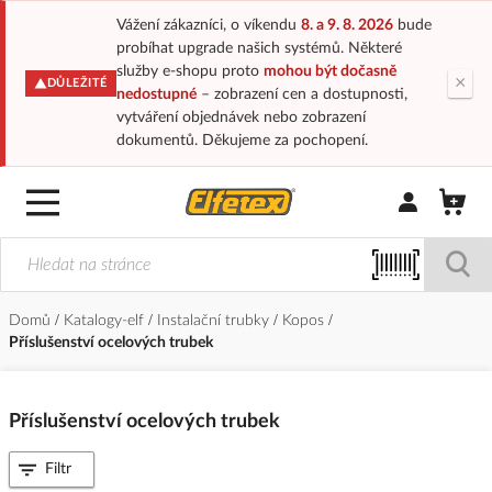
Vážení zákazníci, o víkendu
8. a 9. 8. 2026
bude
probíhat upgrade našich systémů. Některé
služby e-shopu proto
mohou být dočasně
×
DŮLEŽITÉ
nedostupné
– zobrazení cen a dostupnosti,
vytváření objednávek nebo zobrazení
dokumentů. Děkujeme za pochopení.
Přihlásit/Regi
Domů
Katalogy-elf
Instalační trubky
Kopos
Příslušenství ocelových trubek
Příslušenství ocelových trubek
Filtr