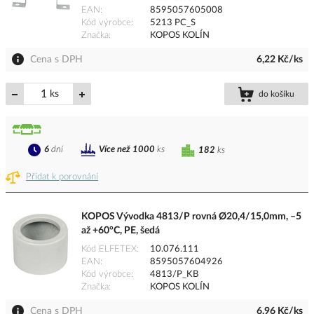
EAN
8595057605008
Kód výrobce
5213 PC_S
Značka
KOPOS KOLÍN
Cena s DPH
6,22 Kč/ks
ks
do košíku
6
dní
Více než 1000
ks
182
ks
Přidat k porovnání
KOPOS Vývodka 4813/P rovná Ø20,4/15,0mm, –5
až +60°C, PE, šedá
Kód ELFETEX
10.076.111
EAN
8595057604926
Kód výrobce
4813/P_KB
Značka
KOPOS KOLÍN
Cena s DPH
6,96 Kč/ks