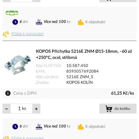
6
dní
Více než 100
ks
K objednání
Přidat k porovnání
KOPOS Příchytka 5216E ZNM Ø15-18mm, –60 až
+250°C, ocel, stříbrná
Kód ELFETEX
10.587.450
EAN
8595057692084
Kód výrobce
5216E ZNM_S
Značka
KOPOS KOLÍN
Cena s DPH
61,25 Kč/ks
ks
do košíku
6
dní
Více než 100
ks
K objednání
Přidat k porovnání