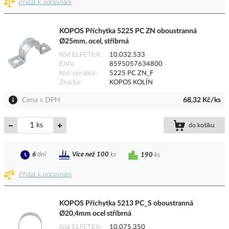
Přidat k porovnání
KOPOS Příchytka 5225 PC ZN oboustranná
Ø25mm, ocel, stříbrná
Kód ELFETEX
10.032.533
EAN
8595057634800
Kód výrobce
5225 PC ZN_F
Značka
KOPOS KOLÍN
Cena s DPH
68,32 Kč/ks
ks
do košíku
6
dní
Více než 100
ks
190
ks
Přidat k porovnání
KOPOS Příchytka 5213 PC_S oboustranná
Ø20,4mm ocel stříbrná
Kód ELFETEX
10.075.350