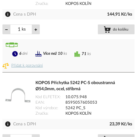
Značka
KOPOS KOLÍN
Cena s DPH
144,91 Kč/ks
ks
do košíku
6
dní
Více než 10
ks
71
ks
Přidat k porovnání
KOPOS Příchytka 5242 PC-S oboustranná
Ø54,0mm, ocel, stříbrná
Kód ELFETEX
10.075.948
EAN
8595057605053
Kód výrobce
5242 PC_S
Značka
KOPOS KOLÍN
Cena s DPH
23,39 Kč/ks