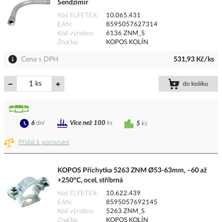
Sendzimir
Kód ELFETEX
10.065.431
EAN
8595057627314
Kód výrobce
6136 ZNM_S
Značka
KOPOS KOLÍN
Cena s DPH
531,93 Kč/ks
ks
do košíku
6
dní
Více než 100
ks
5
ks
Přidat k porovnání
KOPOS Příchytka 5263 ZNM Ø53-63mm, –60 až
+250°C, ocel, stříbrná
Kód ELFETEX
10.622.439
EAN
8595057692145
Kód výrobce
5263 ZNM_S
Značka
KOPOS KOLÍN