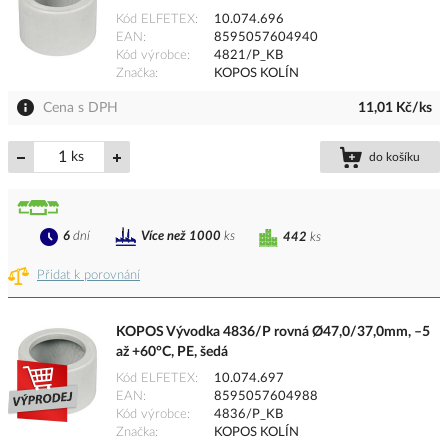
Kód ELFETEX
10.074.696
EAN
8595057604940
Kód výrobce
4821/P_KB
Značka
KOPOS KOLÍN
Cena s DPH
11,01 Kč/ks
ks
do košíku
6
dní
Více než 1000
ks
442
ks
Přidat k porovnání
KOPOS Vývodka 4836/P rovná Ø47,0/37,0mm, –5
až +60°C, PE, šedá
Kód ELFETEX
10.074.697
EAN
8595057604988
Kód výrobce
4836/P_KB
Značka
KOPOS KOLÍN