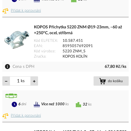
Přidat k porovnání
KOPOS Příchytka 5220 ZNM Ø19-23mm, –60 až
+250°C, ocel, stříbrná
Kód ELFETEX
10.587.451
EAN
8595057692091
Kód výrobce
5220 ZNM_S
Značka
KOPOS KOLÍN
Cena s DPH
67,80 Kč/ks
ks
do košíku
6
dní
Více než 1000
ks
32
ks
Přidat k porovnání