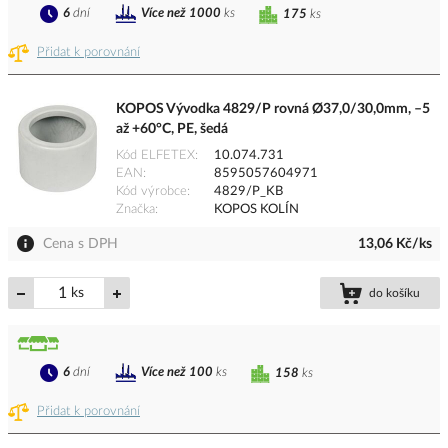
6
dní
Více než 1000
ks
175
ks
Přidat k porovnání
KOPOS Vývodka 4829/P rovná Ø37,0/30,0mm, –5
až +60°C, PE, šedá
Kód ELFETEX
10.074.731
EAN
8595057604971
Kód výrobce
4829/P_KB
Značka
KOPOS KOLÍN
Cena s DPH
13,06 Kč/ks
ks
do košíku
6
dní
Více než 100
ks
158
ks
Přidat k porovnání