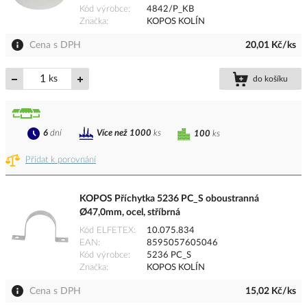
Kód výrobce
4842/P_KB
Značka
KOPOS KOLÍN
Cena s DPH
20,01 Kč/ks
ks
do košíku
6
dní
Více než 1000
ks
100
ks
Přidat k porovnání
KOPOS Příchytka 5236 PC_S oboustranná
Ø47,0mm, ocel, stříbrná
Kód ELFETEX
10.075.834
EAN
8595057605046
Kód výrobce
5236 PC_S
Značka
KOPOS KOLÍN
Cena s DPH
15,02 Kč/ks