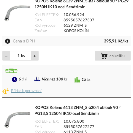
KOPOS Koleno 6129 ZNM_S ⌀37 oblouk 90 ° PG29
1250N IK10 ocel Sendzimir
Kód ELFETEX
10.056.924
EAN
8595057627307
Kód výrobce
6129 ZNM_S
Značka
KOPOS KOLÍN
Cena s DPH
395,91 Kč/ks
ks
do košíku
6
dní
Více než 100
ks
15
ks
Přidat k porovnání
KOPOS Koleno 6113 ZNM_S ⌀20,4 oblouk 90 °
PG13,5 1250N IK10 ocel Sendzimir
Kód ELFETEX
10.075.800
EAN
8595057627277
Kód výrobce
6113 ZNM_S