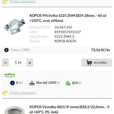
Přidat k porovnání
KOPOS Příchytka 5225 ZNM Ø24-28mm, –60 až
+250°C, ocel, stříbrná
Kód ELFETEX
10.587.452
EAN
8595057692107
Kód výrobce
5225 ZNM_S
Značka
KOPOS KOLÍN
Cena s DPH
73,16 Kč/ks
ks
do košíku
6
dní
Více než 1000
ks
614
ks
Přidat k porovnání
KOPOS Vývodka 4821/P rovná Ø28,3/22,0mm, –5
až +60°C, PE, šedá