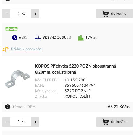
ks
do košíku
6
dní
Více než 1000
ks
179
ks
Přidat k porovnání
KOPOS Příchytka 5220 PC ZN oboustranná
Ø20mm, ocel, stříbrná
Kód ELFETEX
10.152.288
EAN
8595057634794
Kód výrobce
5220 PC ZN_F
Značka
KOPOS KOLÍN
Cena s DPH
65,22 Kč/ks
ks
do košíku