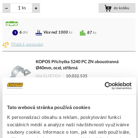
ks
do košíku
6
dní
Více než 1000
ks
87
ks
Přidat k porovnání
KOPOS Příchytka 5240 PC ZN oboustranná
Ø40mm, ocel, stříbrná
Kód ELFETEX
10.032.535
EAN
8595057634824
Kód výrobce
5240 PC ZN_F
Značka
KOPOS KOLÍN
Cena s DPH
108,37 Kč/ks
Tato webová stránka používá cookies
K personalizaci obsahu a reklam, poskytování funkcí
ks
do košíku
sociálních médií a analýze naší návštěvnosti využíváme
soubory cookie. Informace o tom, jak náš web používáte,