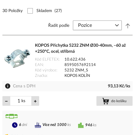
30 Položky
Skladem
(27)
Řadit podle
KOPOS Příchytka 5232 ZNM Ø30-40mm, –60 až
+250°C, ocel, stříbrná
Kód ELFETEX
10.622.436
EAN
8595057692114
Kód výrobce
5232 ZNM_S
Značka
KOPOS KOLÍN
Cena s DPH
93,13 Kč/ks
ks
do košíku
6
dní
Více než 1000
ks
946
ks