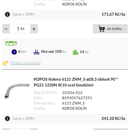
Značka
KOPOS KOLÍN
Cena s DPH
171,67 Kč/ks
ks
do košíku
6
dní
Více než 100
ks
14
ks
Přidat k porovnání
KOPOS Koleno 6121 ZNM_S ⌀28,3 oblouk 90 °
PG21 1250N IK10 ocel Sendzimir
Kód ELFETEX
10.056.923
EAN
8595057627291
Kód výrobce
6121 ZNM_S
Značka
KOPOS KOLÍN
Cena s DPH
241,10 Kč/ks