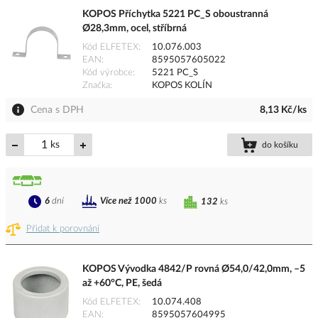
KOPOS Příchytka 5221 PC_S oboustranná
Ø28,3mm, ocel, stříbrná
Kód ELFETEX
10.076.003
EAN
8595057605022
Kód výrobce
5221 PC_S
Značka
KOPOS KOLÍN
Cena s DPH
8,13 Kč/ks
ks
do košíku
6
dní
Více než 1000
ks
132
ks
Přidat k porovnání
KOPOS Vývodka 4842/P rovná Ø54,0/42,0mm, –5
až +60°C, PE, šedá
Kód ELFETEX
10.074.408
EAN
8595057604995