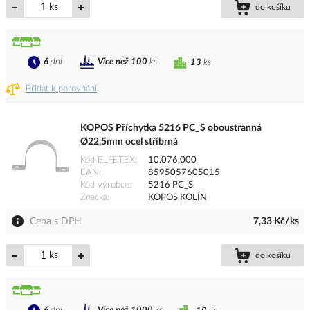
ks
do košíku
6
dní
Více než 100
ks
13
ks
Přidat k porovnání
KOPOS Příchytka 5216 PC_S oboustranná
Ø22,5mm ocel stříbrná
Kód ELFETEX
10.076.000
EAN
8595057605015
Kód výrobce
5216 PC_S
Značka
KOPOS KOLÍN
Cena s DPH
7,33 Kč/ks
ks
do košíku