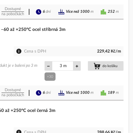
Dostupné
6
dní
252
m
Více než 1000
m
na pobočkách
–60 až +250°C ocel stříbrná 3m
Cena s DPH
229,42 Kč/m
dukt je v balení po 3 m
m
do košíku
+30
Dostupné
6
dní
189
m
Více než 1000
m
na pobočkách
0 až +250°C ocel černá 3m
Cena s DPH
288,66 Kč/m