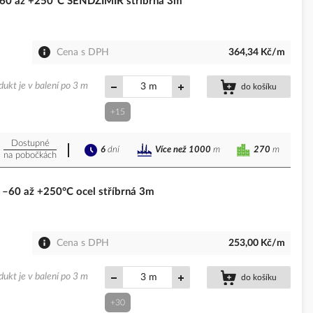
60 až +250°C SENDZIMIR stříbrná 3m
Cena s DPH
364,34 Kč/m
dukt je v balení po 3 m
m
do košíku
+15
Dostupné
6
dní
270
m
Více než 1000
m
na pobočkách
–60 až +250°C ocel stříbrná 3m
Cena s DPH
253,00 Kč/m
dukt je v balení po 3 m
m
do košíku
+30