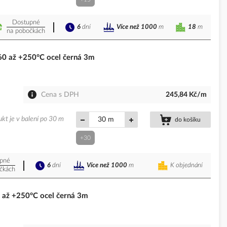
Dostupné
6
dní
18
m
Více než 1000
m
na pobočkách
0 až +250°C ocel černá 3m
Cena s DPH
245,84 Kč/m
kt je v balení po 30 m
m
do košíku
+30
pné
6
dní
K objednání
Více než 1000
m
čkách
až +250°C ocel černá 3m