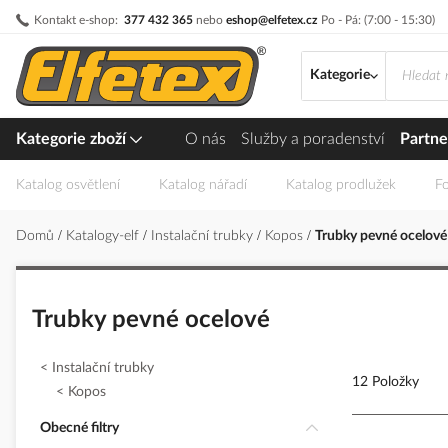
Přejít
Kontakt e-shop:
377 432 365
nebo
eshop@elfetex.cz
Po - Pá: (7:00 - 15:30)
na
obsah
Kategorie
Kategorie zboží
O nás
Služby a poradenství
Partne
Katalog osvětlení
Katalog nářadí
Katalog prodlužek
Fo
Domů
Katalogy-elf
Instalační trubky
Kopos
Trubky pevné ocelové
Trubky pevné ocelové
Instalační trubky
12 Položky
Kopos
Obecné filtry