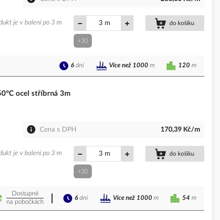
dukt je v balení po 3 m
m
do košíku
+30
6
dní
120
m
Více než 1000
m
°C ocel stříbrná 3m
Cena s DPH
170,39 Kč/m
dukt je v balení po 3 m
m
do košíku
+30
Dostupné
6
dní
54
m
Více než 1000
m
na pobočkách