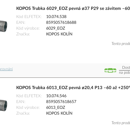
KOPOS Trubka 6029_EOZ pevná ø37 P29 se závitem –60 
Kód ELFETEX
10.074.538
EAN
8595057618688
Kód výrobce
6029_EOZ
Značka
KOPOS KOLÍN
Tento produ
Dost
orovnání
na pob
KOPOS Trubka 6013_EOZ pevná ø20,4 P13 –60 až +250°
Kód ELFETEX
10.074.546
EAN
8595057618657
Kód výrobce
6013_EOZ
Značka
KOPOS KOLÍN
Tento produ