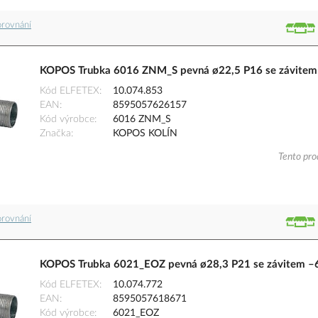
orovnání
KOPOS Trubka 6016 ZNM_S pevná ø22,5 P16 se závitem 
Kód ELFETEX
10.074.853
EAN
8595057626157
Kód výrobce
6016 ZNM_S
Značka
KOPOS KOLÍN
Tento pro
orovnání
KOPOS Trubka 6021_EOZ pevná ø28,3 P21 se závitem –6
Kód ELFETEX
10.074.772
EAN
8595057618671
Kód výrobce
6021_EOZ