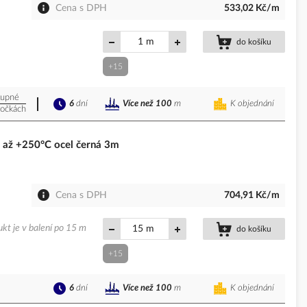
Cena s DPH
533,02 Kč/m
m
do košíku
+15
upné
6
dní
K objednání
Více než 100
m
očkách
až +250°C ocel černá 3m
Cena s DPH
704,91 Kč/m
kt je v balení po 15 m
m
do košíku
+15
6
dní
K objednání
Více než 100
m