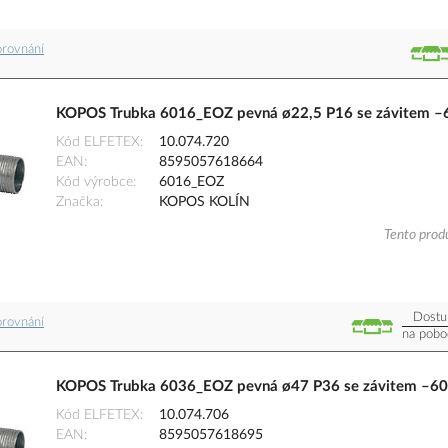
orovnání
KOPOS Trubka 6016_EOZ pevná ø22,5 P16 se závitem –6
Kód ELFETEX
10.074.720
EAN
8595057618664
Kód výrobce
6016_EOZ
Značka
KOPOS KOLÍN
Tento produ
Dostu
orovnání
na pobo
KOPOS Trubka 6036_EOZ pevná ø47 P36 se závitem –60 
Kód ELFETEX
10.074.706
EAN
8595057618695