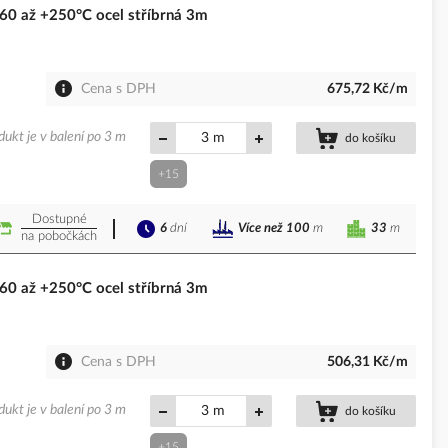
0 až +250°C ocel stříbrná 3m
Cena s DPH
675,72 Kč/m
dukt je v balení po 3 m
m
do košíku
+15
Dostupné
6
dní
33
m
Více než 100
m
na pobočkách
0 až +250°C ocel stříbrná 3m
Cena s DPH
506,31 Kč/m
dukt je v balení po 3 m
m
do košíku
+15