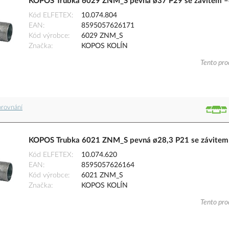
KOPOS Trubka 6029 ZNM_S pevná ø37 P29 se závitem –
Kód ELFETEX
10.074.804
EAN
8595057626171
Kód výrobce
6029 ZNM_S
Značka
KOPOS KOLÍN
Tento pro
orovnání
KOPOS Trubka 6021 ZNM_S pevná ø28,3 P21 se závitem 
Kód ELFETEX
10.074.620
EAN
8595057626164
Kód výrobce
6021 ZNM_S
Značka
KOPOS KOLÍN
Tento pro