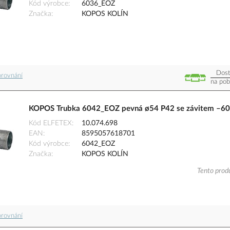
Kód výrobce
6036_EOZ
Značka
KOPOS KOLÍN
Dost
orovnání
na pob
KOPOS Trubka 6042_EOZ pevná ø54 P42 se závitem –60 
Kód ELFETEX
10.074.698
EAN
8595057618701
Kód výrobce
6042_EOZ
Značka
KOPOS KOLÍN
Tento produ
orovnání