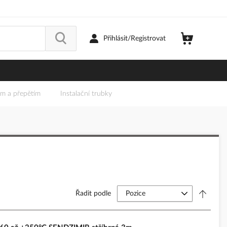
Přihlásit/Registrovat
em a přepětím
Instalační trubky
Řadit podle