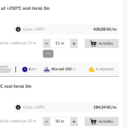
až +250°C ocel černá 3m
Cena s DPH
430,08 Kč/m
kt je v balení po 15 m
m
do košíku
+15
upné
6
dní
K objednání
Více než 100
m
očkách
C ocel černá 3m
Cena s DPH
184,34 Kč/m
kt je v balení po 30 m
m
do košíku