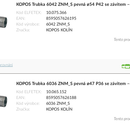
KOPOS Trubka 6042 ZNM_S pevná ø54 P42 se závitem –6
Kód ELFETEX
10.075.366
EAN
8595057626195
Kód výrobce
6042 ZNM_S
Značka
KOPOS KOLÍN
Tento pro
orovnání
KOPOS Trubka 6036 ZNM_S pevná ø47 P36 se závitem –6
Kód ELFETEX
10.065.152
EAN
8595057626188
Kód výrobce
6036 ZNM_S
Značka
KOPOS KOLÍN
Tento pro