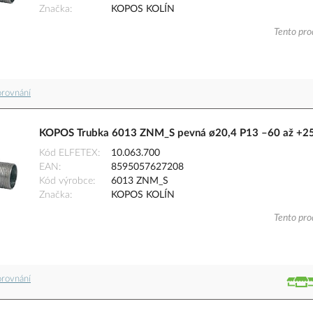
Značka
KOPOS KOLÍN
Tento pro
orovnání
KOPOS Trubka 6013 ZNM_S pevná ø20,4 P13 –60 až +250
Kód ELFETEX
10.063.700
EAN
8595057627208
Kód výrobce
6013 ZNM_S
Značka
KOPOS KOLÍN
Tento pro
orovnání