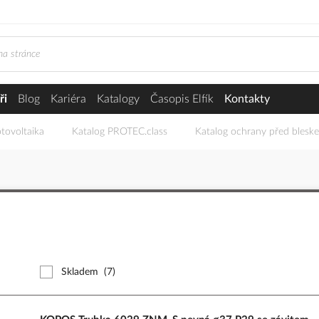
ři
Blog
Kariéra
Katalogy
Časopis Elfík
Kontakty
tovoltaika
Katalog PROTEC.class
Katalog ochrany před blesk
Skladem
(7)