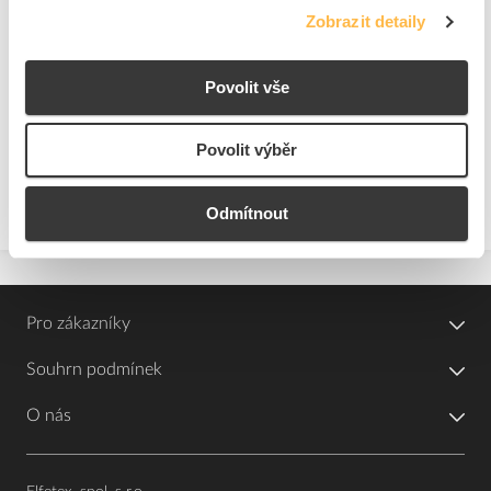
Doprava Elfetex a odběrná místa
Zobrazit detaily
Dodávky rozvaděčů na míru
Dodávky řešení pro datové sítě
Povolit vše
Dodávky fotovoltaických systémů
Povolit výběr
Dodávky nabíjecích stanic a jejich příslušenství
Dodávky elektromotorů a jejich příslušenství
Odmítnout
Ceníky ke stažení
Pro zákazníky
Souhrn podmínek
O nás