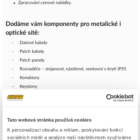
Zpracování cenové nabídky.
Dodáme vám komponenty pro metalické i
optické sítě:
- Datové kabely
- Patch kabely
- Patch panely
- Rozvaděče – stojanové, nástěnné, venkovní v krytí IP55
- Konektory
- Keystony
- Zásuvky
- Pigtaily a adaptéry
- Optické vany
Tato webová stránka používá cookies
- Nářadí a měřicí přístroje
K personalizaci obsahu a reklam, poskytování funkcí
- PDU
sociálních médií a analýze naší návštěvnosti využíváme