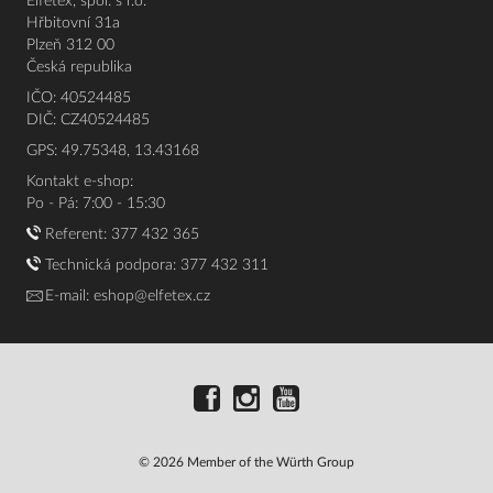
Elfetex, spol. s r.o.
Hřbitovní 31a
Plzeň 312 00
Česká republika
IČO: 40524485
DIČ: CZ40524485
GPS: 49.75348, 13.43168
Kontakt e-shop:
Po - Pá: 7:00 - 15:30
Referent:
377 432 365
Technická podpora: 377 432 311
E-mail:
eshop@elfetex.cz
© 2026 Member of the Würth Group