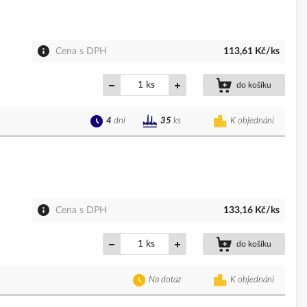
Cena s DPH
113,61 Kč/ks
ks
do košíku
4
dní
K objednání
35
ks
Cena s DPH
133,16 Kč/ks
ks
do košíku
Na dotaz
K objednání