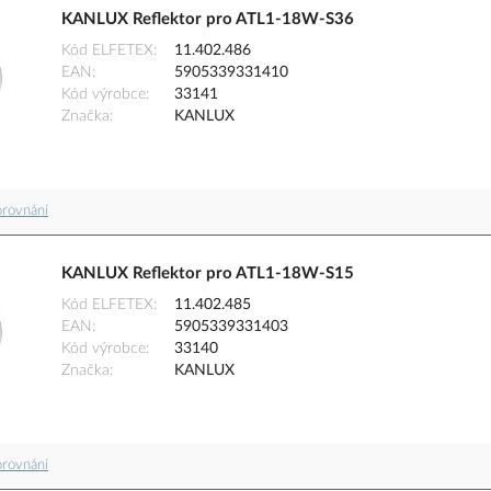
KANLUX Reflektor pro ATL1-18W-S36
Kód ELFETEX
11.402.486
EAN
5905339331410
Kód výrobce
33141
Značka
KANLUX
orovnání
KANLUX Reflektor pro ATL1-18W-S15
Kód ELFETEX
11.402.485
EAN
5905339331403
Kód výrobce
33140
Značka
KANLUX
orovnání