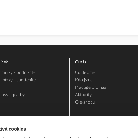
ínek
O nás
mínky - podnikatel
Co děláme
mínky - spotřebitel
Kdo jsme
Pracujte pro nás
ravy a platby
Aktuality
O e-shopu
ívá cookies