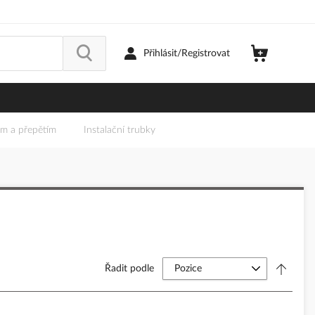
Přihlásit/Registrovat
em a přepětím
Instalační trubky
Řadit podle