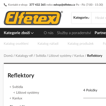
Přejít
Kontakt e-shop:
377 432 365
nebo
eshop@elfetex.cz
Po - Pá: (7:00 - 15:30)
na
obsah
Kategorie
Kategorie zboží
O nás
Služby a poradenství
Partne
Katalog osvětlení
Katalog nářadí
Katalog prodlužek
Fo
Domů
Katalogy-elf
Svítidla
Lištové systémy
Kanlux
Reflektory
Reflektory
Svítidla
4 Položky
Lištové systémy
Kanlux