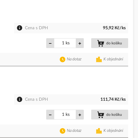
Cena s DPH
95,92 Kč/ks
ks
do košíku
Na dotaz
K objednání
Cena s DPH
111,74 Kč/ks
ks
do košíku
Na dotaz
K objednání