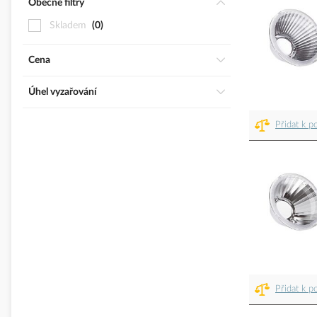
Obecné filtry
Skladem
0
Cena
Úhel vyzařování
Přidat k p
Přidat k p