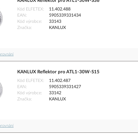
KANLUX Reflektor pro ATL1-30W-S36
Kód ELFETEX
11.402.488
EAN
5905339331434
Kód výrobce
33143
Značka
KANLUX
orovnání
KANLUX Reflektor pro ATL1-30W-S15
Kód ELFETEX
11.402.487
EAN
5905339331427
Kód výrobce
33142
Značka
KANLUX
orovnání