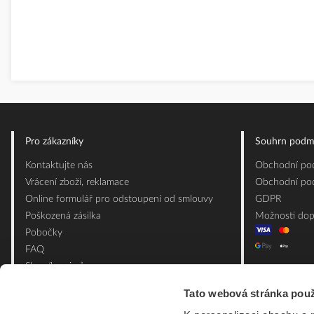
Pro zákazníky
Souhrn podm
Kontaktujte nás
Obchodní pod
Vrácení zboží, reklamace
Obchodní pod
Online formulář pro odstoupení od smlouvy
GDPR
Poškozená zásilka
Možnosti dop
Pobočky
FAQ
Slovník pojmů
Mapa webu
Tato webová stránka použ
Ceník obalových materiálů