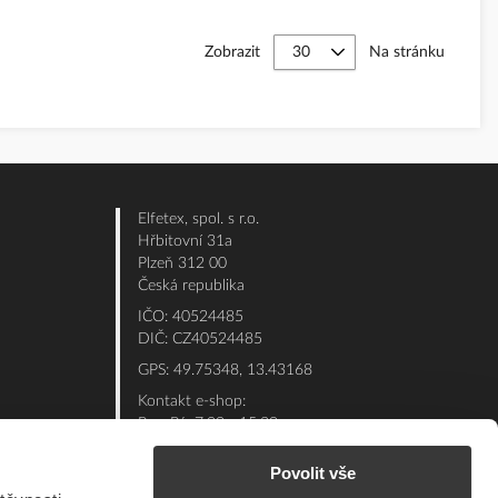
Zobrazit
Na stránku
Elfetex, spol. s r.o.
Hřbitovní 31a
Plzeň 312 00
Česká republika
IČO: 40524485
DIČ: CZ40524485
GPS: 49.75348, 13.43168
Kontakt e-shop:
Po - Pá: 7:00 - 15:30
Referent:
377 432 365
Povolit vše
Technická podpora: 377 432 311