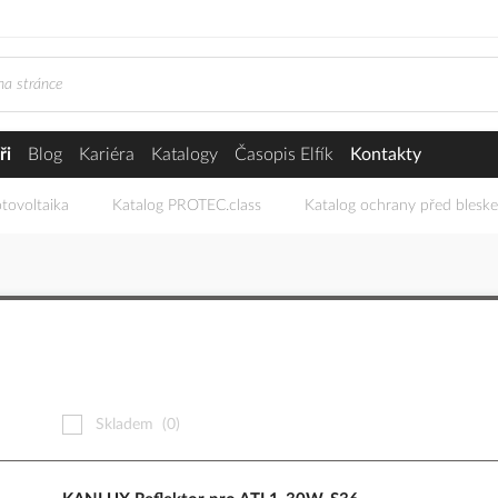
ři
Blog
Kariéra
Katalogy
Časopis Elfík
Kontakty
tovoltaika
Katalog PROTEC.class
Katalog ochrany před blesk
Skladem
(0)