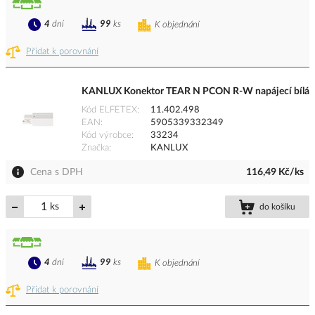
4
dní
99
ks
K objednání
Přidat k porovnání
KANLUX Konektor TEAR N PCON R-W napájecí bílá
Kód ELFETEX
11.402.498
EAN
5905339332349
Kód výrobce
33234
Značka
KANLUX
Cena s DPH
116,49 Kč/ks
ks
do košíku
4
dní
99
ks
K objednání
Přidat k porovnání