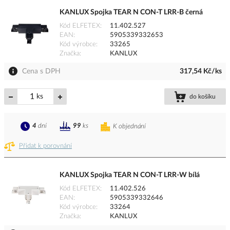
KANLUX Spojka TEAR N CON-T LRR-B černá
Kód ELFETEX
11.402.527
EAN
5905339332653
Kód výrobce
33265
Značka
KANLUX
Cena s DPH
317,54 Kč/ks
ks
do košíku
4
dní
99
ks
K objednání
Přidat k porovnání
KANLUX Spojka TEAR N CON-T LRR-W bílá
Kód ELFETEX
11.402.526
EAN
5905339332646
Kód výrobce
33264
Značka
KANLUX