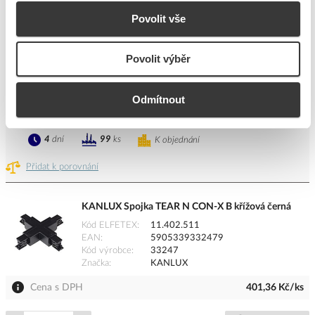
Kód ELFETEX
11.402.512
EAN
5905339332486
Povolit vše
Kód výrobce
33248
Značka
KANLUX
Povolit výběr
Cena s DPH
328,72 Kč/ks
Odmítnout
ks
do košíku
4
dní
99
ks
K objednání
Přidat k porovnání
KANLUX Spojka TEAR N CON-X B křížová černá
Kód ELFETEX
11.402.511
EAN
5905339332479
Kód výrobce
33247
Značka
KANLUX
Cena s DPH
401,36 Kč/ks