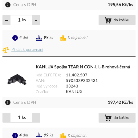
Cena s DPH
195,56 Kč/ks
ks
do košíku
4
dní
99
ks
K objednání
Přidat k porovnání
KANLUX Spojka TEAR N CON-L L-B rohová černá
Kód ELFETEX
11.402.507
EAN
5905339332431
Kód výrobce
33243
Značka
KANLUX
Cena s DPH
197,42 Kč/ks
ks
do košíku
4
dní
99
ks
K objednání