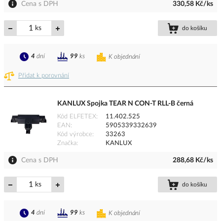
Cena s DPH
330,58 Kč/ks
ks
do košíku
4
dní
99
ks
K objednání
Přidat k porovnání
KANLUX Spojka TEAR N CON-T RLL-B černá
Kód ELFETEX
11.402.525
EAN
5905339332639
Kód výrobce
33263
Značka
KANLUX
Cena s DPH
288,68 Kč/ks
ks
do košíku
4
dní
99
ks
K objednání