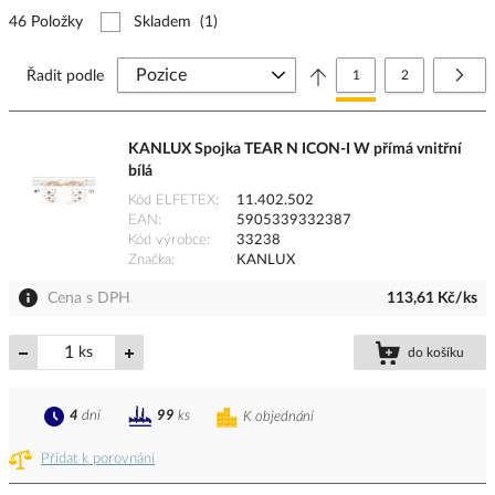
46 Položky
Skladem
(1)
Stránka
Právě si prohlížíte stránk
Stránka
Strá
Další
Řadit podle
1
2
KANLUX Spojka TEAR N ICON-I W přímá vnitřní
bílá
Kód ELFETEX
11.402.502
EAN
5905339332387
Kód výrobce
33238
Značka
KANLUX
Cena s DPH
113,61 Kč/ks
ks
do košíku
4
dní
99
ks
K objednání
Přidat k porovnání