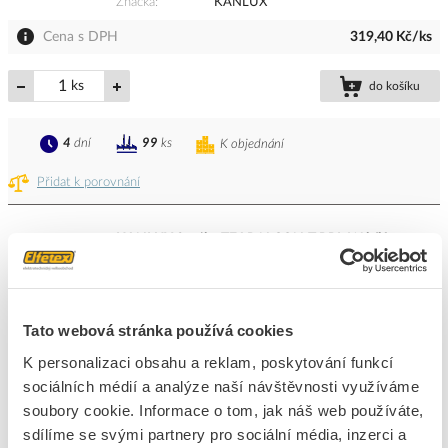
Značka
KANLUX
Cena s DPH
319,40 Kč/ks
ks
do košíku
4
dní
99
ks
K objednání
Přidat k porovnání
KANLUX Spojka TEAR N CON-T RRL-W bílá
Kód ELFETEX
11.402.514
EAN
5905339332509
Kód výrobce
33250
Značka
KANLUX
Tato webová stránka používá cookies
Cena s DPH
335,24 Kč/ks
K personalizaci obsahu a reklam, poskytování funkcí
sociálních médií a analýze naší návštěvnosti využíváme
ks
do košíku
soubory cookie. Informace o tom, jak náš web používáte,
sdílíme se svými partnery pro sociální média, inzerci a