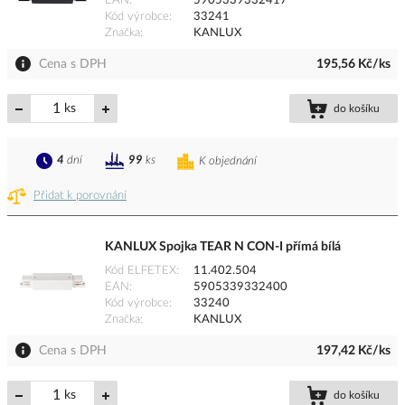
EAN
5905339332417
Kód výrobce
33241
Značka
KANLUX
Cena s DPH
195,56 Kč/ks
ks
do košíku
4
dní
99
ks
K objednání
Přidat k porovnání
KANLUX Spojka TEAR N CON-I přímá bílá
Kód ELFETEX
11.402.504
EAN
5905339332400
Kód výrobce
33240
Značka
KANLUX
Cena s DPH
197,42 Kč/ks
ks
do košíku