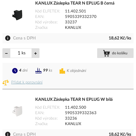
KANLUX Záslepka TEAR N EPLUG B černá
Kód ELFETEX
11.402.501
EAN
5905339332370
Kód výrobce
33237
Značka
KANLUX
Cena s DPH
18,62 Kč/ks
ks
do košíku
4
dní
99
ks
K objednání
Přidat k porovnání
KANLUX Záslepka TEAR N EPLUG W bílá
Kód ELFETEX
11.402.500
EAN
5905339332363
Kód výrobce
33236
Značka
KANLUX
Cena s DPH
18,62 Kč/ks