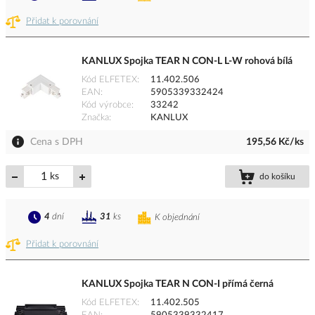
Přidat k porovnání
KANLUX Spojka TEAR N CON-L L-W rohová bílá
Kód ELFETEX
11.402.506
EAN
5905339332424
Kód výrobce
33242
Značka
KANLUX
Cena s DPH
195,56 Kč/ks
ks
do košíku
4
dní
31
ks
K objednání
Přidat k porovnání
KANLUX Spojka TEAR N CON-I přímá černá
Kód ELFETEX
11.402.505