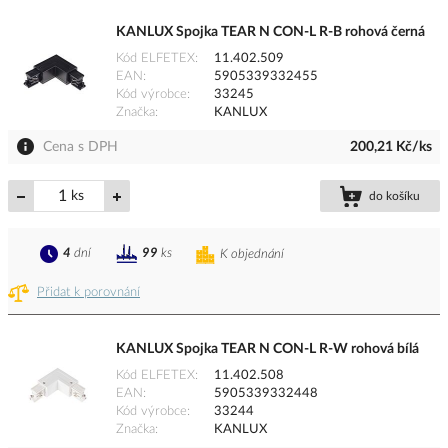
KANLUX Spojka TEAR N CON-L R-B rohová černá
Kód ELFETEX
11.402.509
EAN
5905339332455
Kód výrobce
33245
Značka
KANLUX
Cena s DPH
200,21 Kč/ks
ks
do košíku
4
dní
99
ks
K objednání
Přidat k porovnání
KANLUX Spojka TEAR N CON-L R-W rohová bílá
Kód ELFETEX
11.402.508
EAN
5905339332448
Kód výrobce
33244
Značka
KANLUX