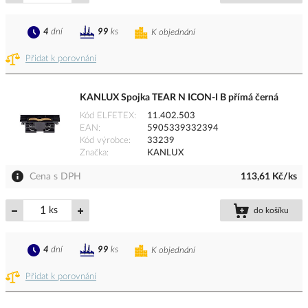
4
dní
99
ks
K objednání
Přidat k porovnání
KANLUX Spojka TEAR N ICON-I B přímá černá
Kód ELFETEX
11.402.503
EAN
5905339332394
Kód výrobce
33239
Značka
KANLUX
Cena s DPH
113,61 Kč/ks
ks
do košíku
4
dní
99
ks
K objednání
Přidat k porovnání