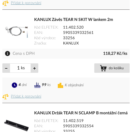
Přidat k porovnání
KANLUX Závěs TEAR N SKIT W lankem 2m
Kód ELFETEX
11.402.520
EAN
5905339332561
Kód výrobce
33256
Značka
KANLUX
Cena s DPH
118,27 Kč/ks
ks
do košíku
4
dní
99
ks
K objednání
Přidat k porovnání
KANLUX Držák TEAR N SCLAMP B montážní černá
Kód ELFETEX
11.402.519
EAN
5905339332554
Kód výrobce
33255