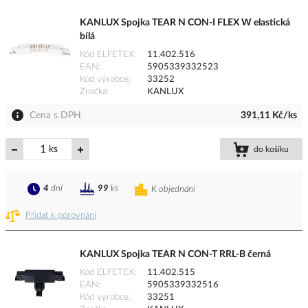
KANLUX Spojka TEAR N CON-I FLEX W elastická
bílá
Kód ELFETEX
11.402.516
EAN
5905339332523
Kód výrobce
33252
Značka
KANLUX
Cena s DPH
391,11 Kč/ks
ks
do košíku
4
dní
99
ks
K objednání
Přidat k porovnání
KANLUX Spojka TEAR N CON-T RRL-B černá
Kód ELFETEX
11.402.515
EAN
5905339332516
Kód výrobce
33251