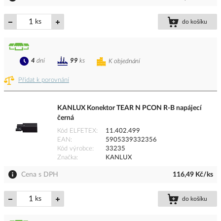
ks
do košíku
4
dní
99
ks
K objednání
Přidat k porovnání
KANLUX Konektor TEAR N PCON R-B napájecí
černá
Kód ELFETEX
11.402.499
EAN
5905339332356
Kód výrobce
33235
Značka
KANLUX
Cena s DPH
116,49 Kč/ks
ks
do košíku