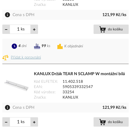
Značka
KANLUX
Cena s DPH
121,99 Kč/ks
ks
do košíku
4
dní
99
ks
K objednání
Přidat k porovnání
KANLUX Držák TEAR N SCLAMP W montážní bílá
Kód ELFETEX
11.402.518
EAN
5905339332547
Kód výrobce
33254
Značka
KANLUX
Cena s DPH
121,99 Kč/ks
ks
do košíku