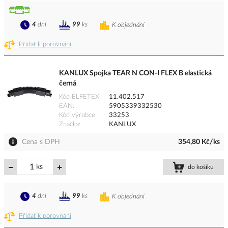
4
dní
99
ks
K objednání
Přidat k porovnání
KANLUX Spojka TEAR N CON-I FLEX B elastická
černá
Kód ELFETEX
11.402.517
EAN
5905339332530
Kód výrobce
33253
Značka
KANLUX
Cena s DPH
354,80 Kč/ks
ks
do košíku
4
dní
99
ks
K objednání
Přidat k porovnání