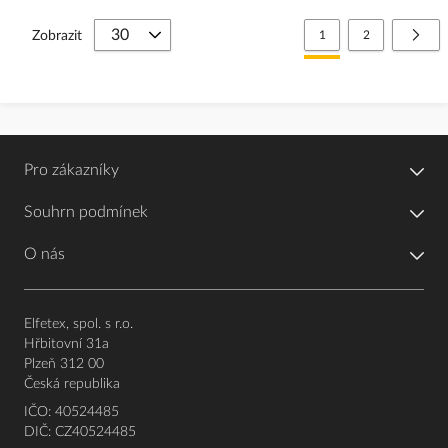
Stránka
Právě si prohlížíte stránk
Stránka
Strá
Další
Zobrazit
1
2
Pro zákazníky
Souhrn podmínek
O nás
Elfetex, spol. s r.o.
Hřbitovní 31a
Plzeň 312 00
Česká republika
IČO: 40524485
DIČ: CZ40524485