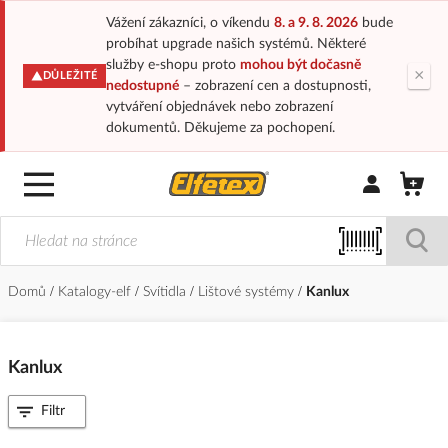
Vážení zákazníci, o víkendu
8. a 9. 8. 2026
bude
probíhat upgrade našich systémů. Některé
služby e-shopu proto
mohou být dočasně
×
DŮLEŽITÉ
nedostupné
– zobrazení cen a dostupnosti,
vytváření objednávek nebo zobrazení
dokumentů. Děkujeme za pochopení.
Přihlásit/Regi
Domů
Katalogy-elf
Svítidla
Lištové systémy
Kanlux
Kanlux
Filtr