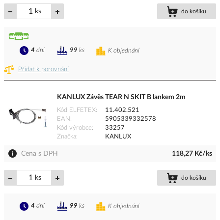
ks
do košíku
4
dní
99
ks
K objednání
Přidat k porovnání
KANLUX Závěs TEAR N SKIT B lankem 2m
Kód ELFETEX
11.402.521
EAN
5905339332578
Kód výrobce
33257
Značka
KANLUX
Cena s DPH
118,27 Kč/ks
ks
do košíku
4
dní
99
ks
K objednání