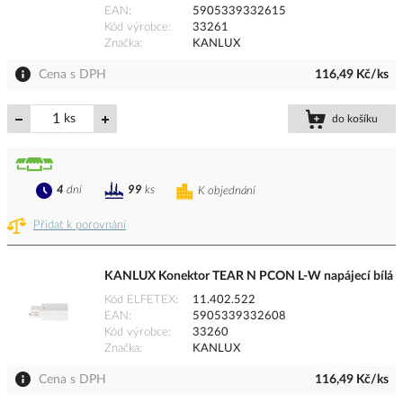
EAN
5905339332615
Kód výrobce
33261
Značka
KANLUX
Cena s DPH
116,49 Kč/ks
ks
do košíku
4
dní
99
ks
K objednání
Přidat k porovnání
KANLUX Konektor TEAR N PCON L-W napájecí bílá
Kód ELFETEX
11.402.522
EAN
5905339332608
Kód výrobce
33260
Značka
KANLUX
Cena s DPH
116,49 Kč/ks