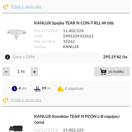
Přidat k porovnání
KANLUX Spojka TEAR N CON-T RLL-W bílá
Kód ELFETEX
11.402.524
EAN
5905339332622
Kód výrobce
33262
Značka
KANLUX
Cena s DPH
295,19 Kč/ks
ks
do košíku
4
dní
99
ks
K objednání
Přidat k porovnání
KANLUX Konektor TEAR N PCON L-B napájecí
černá
Kód ELFETEX
11.402.523