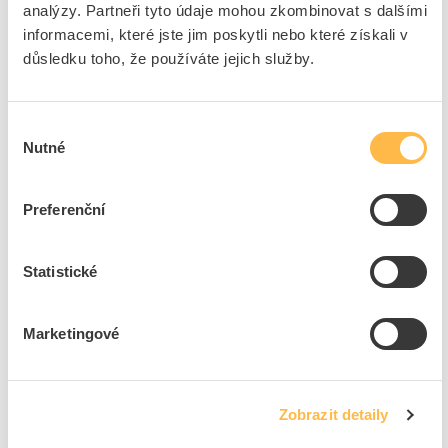
analýzy. Partneři tyto údaje mohou zkombinovat s dalšími
4
dní
99
ks
1
ks
informacemi, které jste jim poskytli nebo které získali v
Přidat k porovnání
důsledku toho, že používáte jejich služby.
KANLUX Spojka TEAR N CON-T LLR-B černá
Výběr
Kód ELFETEX
11.402.513
Nutné
souhlasu
EAN
5905339332493
Kód výrobce
33249
Značka
KANLUX
Preferenční
Cena s DPH
304,51 Kč/ks
Statistické
ks
do košíku
4
dní
89
ks
K objednání
Marketingové
Přidat k porovnání
Zobrazit detaily
KANLUX Spojka TEAR N CON-T LLR-W bílá