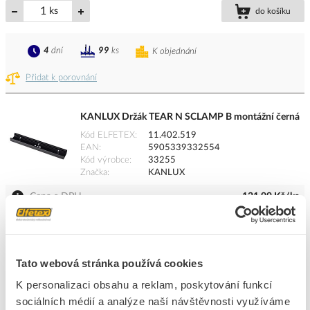
ks
do košíku
4
dní
99
ks
K objednání
Přidat k porovnání
KANLUX Držák TEAR N SCLAMP B montážní černá
Kód ELFETEX
11.402.519
EAN
5905339332554
Kód výrobce
33255
Značka
KANLUX
Cena s DPH
121,99 Kč/ks
ks
do košíku
Tato webová stránka používá cookies
4
dní
99
ks
K objednání
K personalizaci obsahu a reklam, poskytování funkcí
Přidat k porovnání
sociálních médií a analýze naší návštěvnosti využíváme