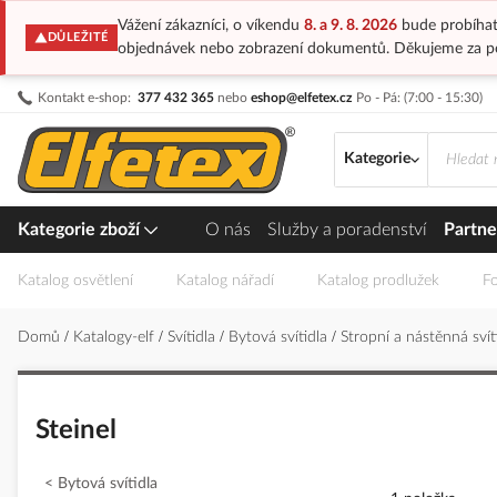
Vážení zákazníci, o víkendu
8. a 9. 8. 2026
bude probíhat
DŮLEŽITÉ
objednávek nebo zobrazení dokumentů. Děkujeme za p
Přejít
Kontakt e-shop:
377 432 365
nebo
eshop@elfetex.cz
Po - Pá: (7:00 - 15:30)
na
obsah
Kategorie
Kategorie zboží
O nás
Služby a poradenství
Partne
Katalog osvětlení
Katalog nářadí
Katalog prodlužek
Fo
Domů
Katalogy-elf
Svítidla
Bytová svítidla
Stropní a nástěnná svít
Steinel
Bytová svítidla