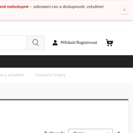
sně nedostupné
– zobrazení cen a dostupnosti, vytváření
×
Přihlásit/Registrovat
em a přepětím
Instalační trubky