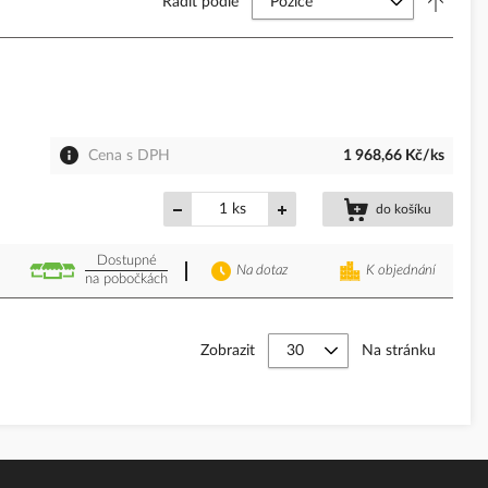
Řadit podle
Cena s DPH
1 968,66 Kč/ks
ks
do košíku
Dostupné
Na dotaz
K objednání
na pobočkách
Zobrazit
Na stránku