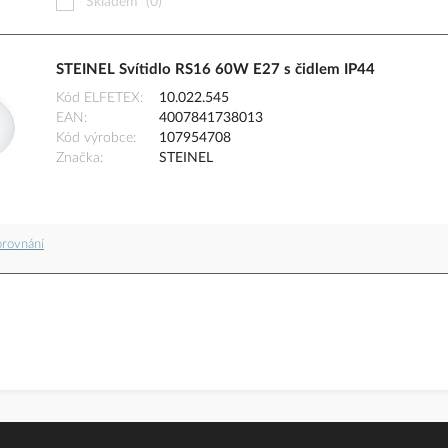
Skladem
(0)
STEINEL Svítidlo RS16 60W E27 s čidlem IP44
Kód ELFETEX
10.022.545
EAN
4007841738013
Kód výrobce
107954708
Značka
STEINEL
orovnání