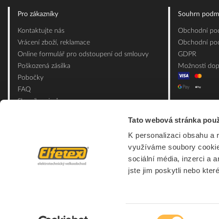
Pro zákazníky
Souhrn podm
Kontaktujte nás
Obchodní pod
Vrácení zboží, reklamace
Obchodní pod
Online formulář pro odstoupení od smlouvy
GDPR
Poškozená zásilka
Možnosti dop
Pobočky
FAQ
Slovník pojmů
Mapa webu
Tato webová stránka použ
Ceník obalových materiálů
K personalizaci obsahu a 
využíváme soubory cookie.
sociální média, inzerci a 
jste jim poskytli nebo kter
Výběr