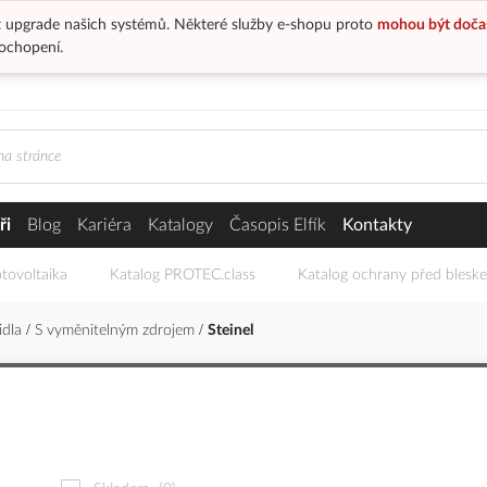
 upgrade našich systémů. Některé služby e-shopu proto
mohou být doča
ochopení.
ři
Blog
Kariéra
Katalogy
Časopis Elfík
Kontakty
tovoltaika
Katalog PROTEC.class
Katalog ochrany před blesk
idla
S vyměnitelným zdrojem
Steinel