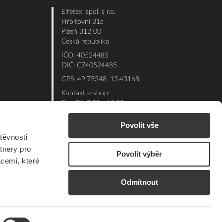
Elfetex, spol. s r.o.
Hřbitovní 31a
Plzeň 312 00
Česká republika
IČO: 40524485
DIČ: CZ40524485
GPS: 49.75348, 13.43168
Kontakt e-shop:
Po - Pá: 7:00 - 15:30
Referent:
377 432 365
Povolit vše
Technická podpora: 377 432 311
těvnosti
E-mail:
eshop@elfetex.cz
tnery pro
Povolit výběr
acemi, které
Odmítnout