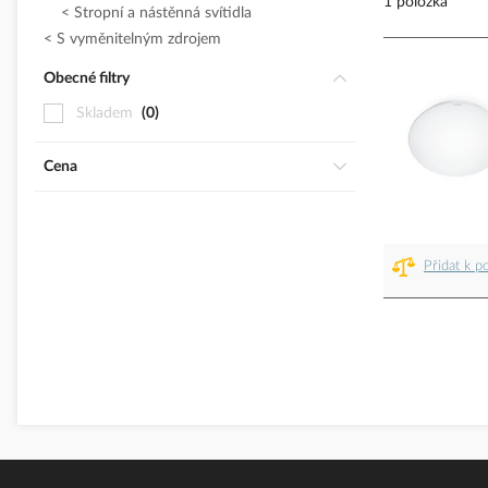
1 položka
Stropní a nástěnná svítidla
S vyměnitelným zdrojem
Obecné filtry
Skladem
0
Cena
Přidat k p