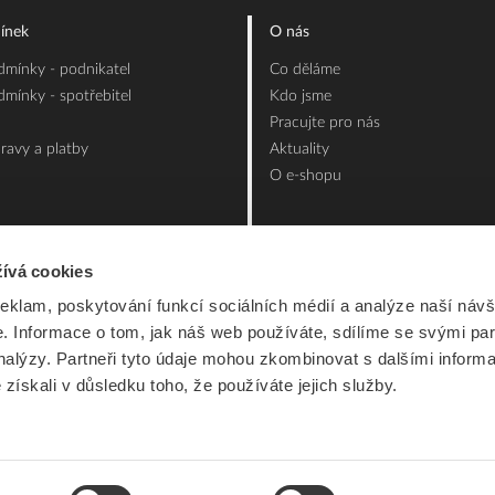
ínek
O nás
mínky - podnikatel
Co děláme
mínky - spotřebitel
Kdo jsme
Pracujte pro nás
ravy a platby
Aktuality
O e-shopu
ívá cookies
reklam, poskytování funkcí sociálních médií a analýze naší návš
 Informace o tom, jak náš web používáte, sdílíme se svými par
analýzy. Partneři tyto údaje mohou zkombinovat s dalšími inform
é získali v důsledku toho, že používáte jejich služby.