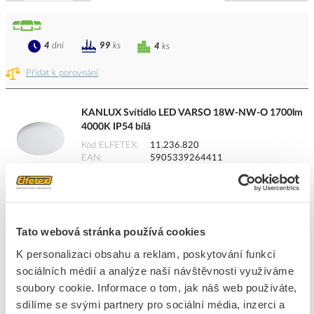
4
dní
99
ks
4
ks
Přidat k porovnání
KANLUX Svítidlo LED VARSO 18W-NW-O 1700lm
4000K IP54 bílá
Kód ELFETEX
11.236.820
EAN
5905339264411
Kód výrobce
26441
Značka
KANLUX
Cena s DPH
770,67 Kč/ks
Tato webová stránka používá cookies
ks
do košíku
K personalizaci obsahu a reklam, poskytování funkcí
sociálních médií a analýze naší návštěvnosti využíváme
soubory cookie. Informace o tom, jak náš web používáte,
4
dní
99
ks
4
ks
sdílíme se svými partnery pro sociální média, inzerci a