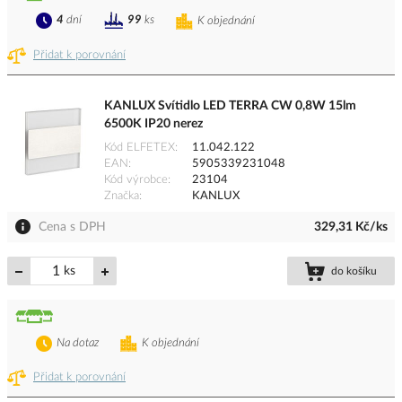
4
dní
99
ks
K objednání
Přidat k porovnání
KANLUX Svítidlo LED TERRA CW 0,8W 15lm
6500K IP20 nerez
Kód ELFETEX
11.042.122
EAN
5905339231048
Kód výrobce
23104
Značka
KANLUX
Cena s DPH
329,31 Kč/ks
ks
do košíku
Na dotaz
K objednání
Přidat k porovnání