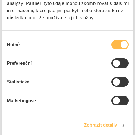
analýzy. Partneři tyto údaje mohou zkombinovat s dalšími
Přidat k porovnání
informacemi, které jste jim poskytli nebo které získali v
důsledku toho, že používáte jejich služby.
KANLUX Svítidlo LED APUS WW 0,8W 13lm
3000K IP20 nerez
Kód ELFETEX
11.042.124
Výběr
EAN
5905339231062
Nutné
souhlasu
Kód výrobce
23106
Značka
KANLUX
Cena s DPH
292,87 Kč/ks
Preferenční
ks
do košíku
Statistické
Marketingové
4
dní
75
ks
3
ks
Přidat k porovnání
Zobrazit detaily
KANLUX Svítidlo LED APUS CW 0,8W 15lm 6500K