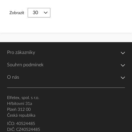
Zobrazit
Pro zákazníky
Souhrn podmínek
O nás
Elfetex, spol. s r.o.
Hřbitovní 31a
Plzeň 312 00
Česká republika
IČO: 40524485
DIČ: CZ40524485