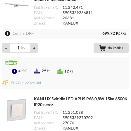
4000K IP44 bílá/chrom
Kód ELFETEX
11.242.471
EAN
5905339266811
Kód výrobce
26681
Značka
KANLUX
Cena s DPH
699,72 Kč/ks
ks
do košíku
4
dní
99
ks
12
ks
Přidat k porovnání
KANLUX Svítidlo LED APUS P68 0,8W 15lm 6500K
IP20 nerez
Kód ELFETEX
11.251.038
EAN
5905339270702
Kód výrobce
27070
Značka
KANLUX