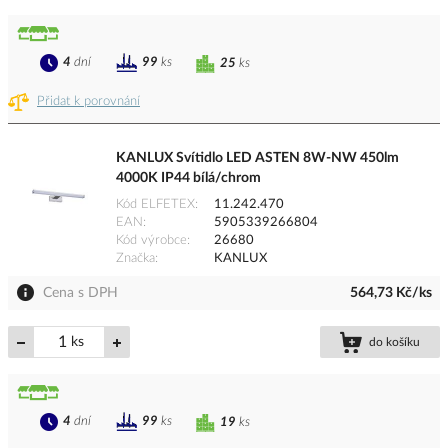
4
dní
99
ks
25
ks
Přidat k porovnání
KANLUX Svítidlo LED ASTEN 8W-NW 450lm
4000K IP44 bílá/chrom
Kód ELFETEX
11.242.470
EAN
5905339266804
Kód výrobce
26680
Značka
KANLUX
Cena s DPH
564,73 Kč/ks
ks
do košíku
4
dní
99
ks
19
ks