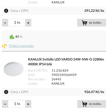
Značka
KANLUX
Cena s DPH
291,22 Kč/ks
ks
do košíku
61
ks
Přidat k porovnání
KANLUX Svítidlo LED VARSO 24W-NW-O 2280lm
4000K IP54 bílá
Kód ELFETEX
11.236.824
EAN
5905339264459
Kód výrobce
26445
Značka
KANLUX
Cena s DPH
926,47 Kč/ks
ks
do košíku