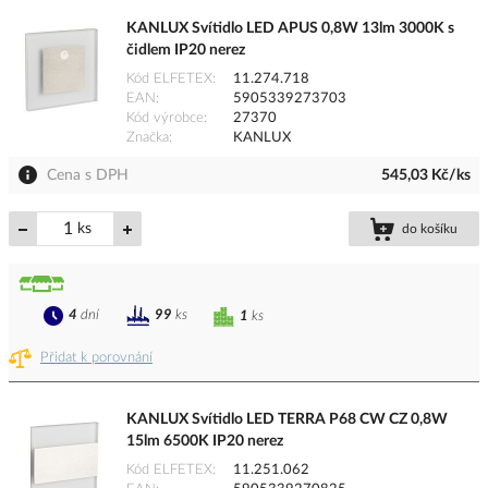
KANLUX Svítidlo LED APUS 0,8W 13lm 3000K s
čidlem IP20 nerez
Kód ELFETEX
11.274.718
EAN
5905339273703
Kód výrobce
27370
Značka
KANLUX
Cena s DPH
545,03 Kč/ks
ks
do košíku
4
dní
99
ks
1
ks
Přidat k porovnání
KANLUX Svítidlo LED TERRA P68 CW CZ 0,8W
15lm 6500K IP20 nerez
Kód ELFETEX
11.251.062