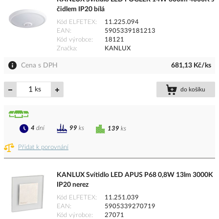
čidlem IP20 bílá
Kód ELFETEX
11.225.094
EAN
5905339181213
Kód výrobce
18121
Značka
KANLUX
Cena s DPH
681,13 Kč/ks
ks
do košíku
4
dní
99
ks
139
ks
Přidat k porovnání
KANLUX Svítidlo LED APUS P68 0,8W 13lm 3000K
IP20 nerez
Kód ELFETEX
11.251.039
EAN
5905339270719
Kód výrobce
27071