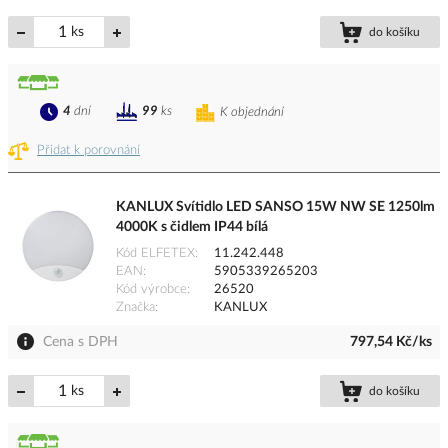
ks
do košíku
4
dní
99
ks
K objednání
Přidat k porovnání
KANLUX Svítidlo LED SANSO 15W NW SE 1250lm
4000K s čidlem IP44 bílá
Kód ELFETEX
11.242.448
EAN
5905339265203
Kód výrobce
26520
Značka
KANLUX
Cena s DPH
797,54 Kč/ks
ks
do košíku