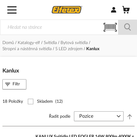
Přihlásit/Regi
Domů
Katalogy-elf
Svítidla
Bytová svítidla
Stropní a nástěnná svítidla
S LED zdrojem
Kanlux
Kanlux
Filtr
18 Položky
Skladem
(12)
Řadit podle
KANLUX Svítidlo LED FOGLER 14W 800lm 4000K s