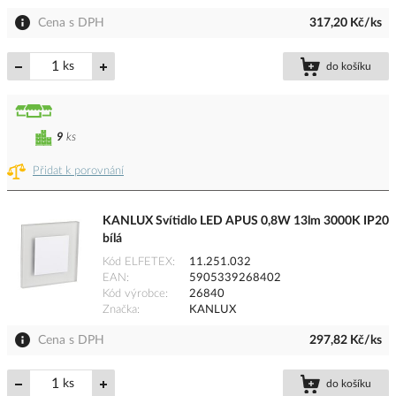
Cena s DPH
317,20 Kč/ks
ks
do košíku
9
ks
Přidat k porovnání
KANLUX Svítidlo LED APUS 0,8W 13lm 3000K IP20
bílá
Kód ELFETEX
11.251.032
EAN
5905339268402
Kód výrobce
26840
Značka
KANLUX
Cena s DPH
297,82 Kč/ks
ks
do košíku