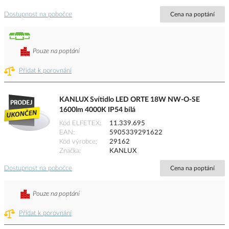
Dostupnost na pobočce
Cena na poptání
Pouze na poptání
Přidat k porovnání
KANLUX Svítidlo LED ORTE 18W NW-O-SE
1600lm 4000K IP54 bílá
Kód ELFETEX
11.339.695
EAN
5905339291622
Kód výrobce
29162
Značka
KANLUX
Dostupnost na pobočce
Cena na poptání
Pouze na poptání
Přidat k porovnání