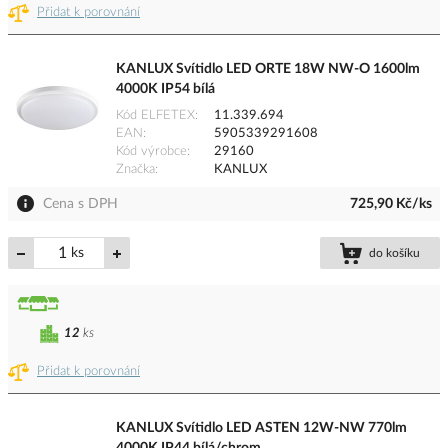
Přidat k porovnání
KANLUX Svítidlo LED ORTE 18W NW-O 1600lm
4000K IP54 bílá
Kód ELFETEX
11.339.694
EAN
5905339291608
Kód výrobce
29160
Značka
KANLUX
Cena s DPH
725,90 Kč/ks
ks
do košíku
12
ks
Přidat k porovnání
KANLUX Svítidlo LED ASTEN 12W-NW 770lm