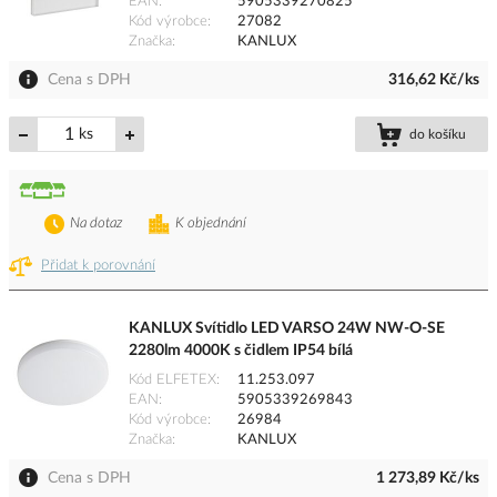
EAN
5905339270825
Kód výrobce
27082
Značka
KANLUX
Cena s DPH
316,62 Kč/ks
ks
do košíku
Na dotaz
K objednání
Přidat k porovnání
KANLUX Svítidlo LED VARSO 24W NW-O-SE
2280lm 4000K s čidlem IP54 bílá
Kód ELFETEX
11.253.097
EAN
5905339269843
Kód výrobce
26984
Značka
KANLUX
Cena s DPH
1 273,89 Kč/ks