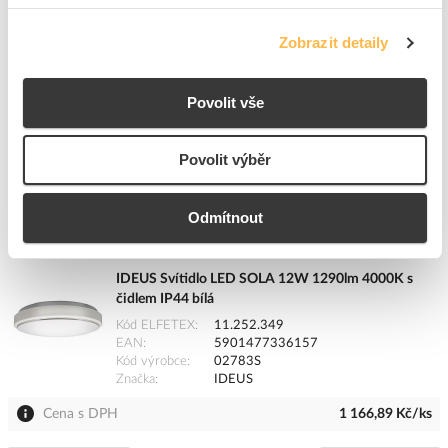
Kód výrobce
02784S
Značka
IDEUS
Zobrazit detaily
Cena s DPH
1 470,92 Kč/ks
Povolit vše
ks
do košíku
Povolit výběr
3
ks
Odmítnout
Přidat k porovnání
IDEUS Svítidlo LED SOLA 12W 1290lm 4000K s
čidlem IP44 bílá
Kód ELFETEX
11.252.349
EAN
5901477336157
Kód výrobce
02783S
Značka
IDEUS
Cena s DPH
1 166,89 Kč/ks