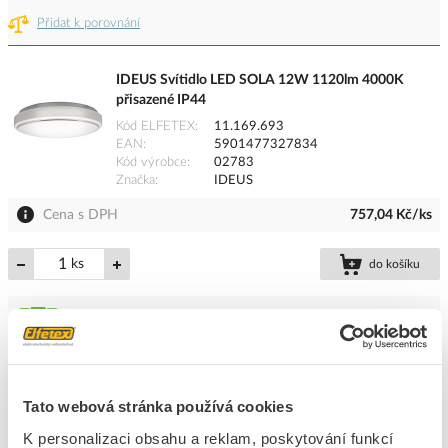
Přidat k porovnání
IDEUS Svítidlo LED SOLA 12W 1120lm 4000K
přisazené IP44
Kód ELFETEX
11.169.693
EAN
5901477327834
Kód výrobce
02783
Značka
IDEUS
Cena s DPH
757,04 Kč/ks
ks
do košíku
22
ks
Přidat k porovnání
Tato webová stránka používá cookies
K personalizaci obsahu a reklam, poskytování funkcí
IDEUS Svítidlo LED SOLA 24W 1980lm 4000K