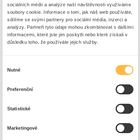
přisazené, kruh 380mm, IP44, bílá
sociálních médií a analýze naší návštěvnosti využíváme
soubory cookie. Informace o tom, jak náš web používáte,
Kód ELFETEX
11.169.730
EAN
5901477327858
sdílíme se svými partnery pro sociální média, inzerci a
Kód výrobce
02785
analýzy. Partneři tyto údaje mohou zkombinovat s dalšími
Značka
IDEUS
informacemi, které jste jim poskytli nebo které získali v
Cena s DPH
1 339,32 Kč/ks
důsledku toho, že používáte jejich služby.
Akční cena s DPH
546,46 Kč/ks
ks
do košíku
Výběr
Nutné
souhlasu
9
ks
Preferenční
Přidat k porovnání
Statistické
IDEUS Svítidlo LED SOLA 16W 1280lm 4000K s
čidlem IP44 bílá
Marketingové
Kód ELFETEX
11.252.350
EAN
2050001183156