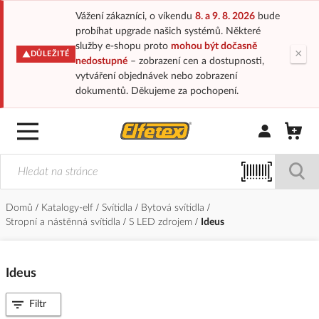
Vážení zákazníci, o víkendu
8. a 9. 8. 2026
bude
probíhat upgrade našich systémů. Některé
služby e-shopu proto
mohou být dočasně
×
DŮLEŽITÉ
nedostupné
– zobrazení cen a dostupnosti,
vytváření objednávek nebo zobrazení
dokumentů. Děkujeme za pochopení.
Přihlásit/Regi
Domů
Katalogy-elf
Svítidla
Bytová svítidla
Stropní a nástěnná svítidla
S LED zdrojem
Ideus
Ideus
Filtr