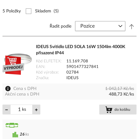
5 Položky
Skladem
(5)
Řadit podle
IDEUS Svítidlo LED SOLA 16W 1504lm 4000K
přisazené IP44
Kód ELFETEX
11.169.708
EAN
5901477327841
Kód výrobce
02784
Značka
IDEUS
Cena s DPH
1 042,17 Kč/ks
Akční cena s DPH
488,73 Kč/ks
ks
do košíku
26
ks