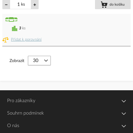
ks
do košíku
3
ks
Přidat k porovnání
Zobrazit
Pro zákazníky
Souhrn podmínek
O nás