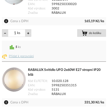
EAN
5998250330020
Kód výrobce
3002
Značka
RÁBALUX
Cena s DPH
165,19 Kč/ks
ks
do košíku
5
ks
Přidat k porovnání
RABALUX Svítidlo UFO 2x60W E27 stropní IP20
bílá
Kód ELFETEX
10.020.128
EAN
5998250351315
Kód výrobce
5131
Značka
RÁBALUX
Cena s DPH
331,30 Kč/ks