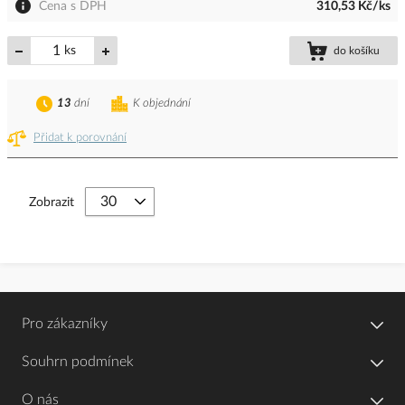
Cena s DPH
310,53 Kč/ks
ks
do košíku
13
dní
K objednání
Přidat k porovnání
Zobrazit
Pro zákazníky
Souhrn podmínek
O nás