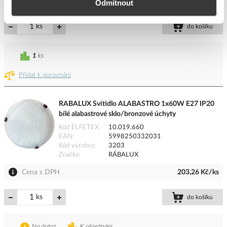
Cena s DPH
509,52 Kč/ks
Odmítnout
ks
do košíku
1
ks
Přidat k porovnání
RABALUX Svítidlo ALABASTRO 1x60W E27 IP20
bílé alabastrové sklo/bronzové úchyty
Kód ELFETEX
10.019.660
EAN
5998250332031
Kód výrobce
3203
Značka
RÁBALUX
Cena s DPH
203,26 Kč/ks
ks
do košíku
Na dotaz
K objednání