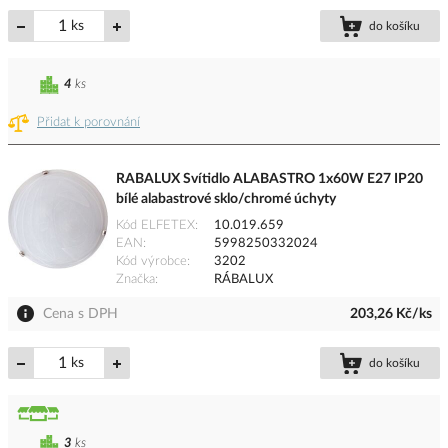
ks
do košíku
4
ks
Přidat k porovnání
RABALUX Svítidlo ALABASTRO 1x60W E27 IP20
bílé alabastrové sklo/chromé úchyty
Kód ELFETEX
10.019.659
EAN
5998250332024
Kód výrobce
3202
Značka
RÁBALUX
Cena s DPH
203,26 Kč/ks
ks
do košíku
3
ks