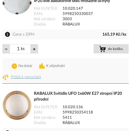
IP20 bílé alabastrové sklo/mosazné úchyty
Kód ELFETEX
10.020.147
EAN
5998250330037
Kód výrobce
3003
Značka
RÁBALUX
Cena s DPH
165,19 Kč/ks
ks
do košíku
Na dotaz
K objednání
Přidat k porovnání
RABALUX Svítidlo UFO 1x60W E27 stropní IP20
přírodní
Kód ELFETEX
10.020.136
EAN
5998250354118
Kód výrobce
5411
Značka
RÁBALUX