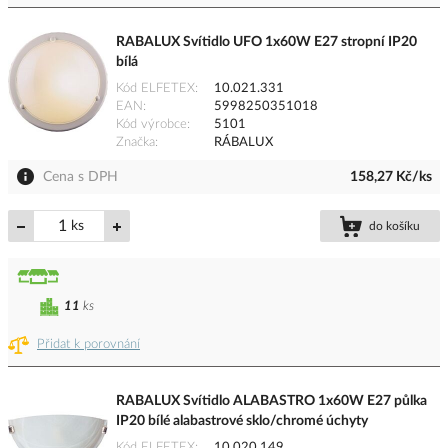
RABALUX Svítidlo UFO 1x60W E27 stropní IP20
bílá
Kód ELFETEX
10.021.331
EAN
5998250351018
Kód výrobce
5101
Značka
RÁBALUX
Cena s DPH
158,27 Kč/ks
ks
do košíku
11
ks
Přidat k porovnání
RABALUX Svítidlo ALABASTRO 1x60W E27 půlka
IP20 bílé alabastrové sklo/chromé úchyty
Kód ELFETEX
10.020.149