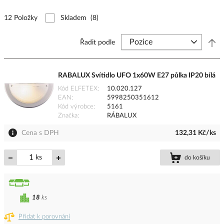
12 Položky
Skladem
(8)
Řadit podle
RABALUX Svítidlo UFO 1x60W E27 půlka IP20 bílá
Kód ELFETEX
10.020.127
EAN
5998250351612
Kód výrobce
5161
Značka
RÁBALUX
Cena s DPH
132,31 Kč/ks
ks
do košíku
18
ks
Přidat k porovnání