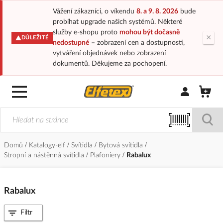
Vážení zákazníci, o víkendu
8. a 9. 8. 2026
bude
probíhat upgrade našich systémů. Některé
služby e-shopu proto
mohou být dočasně
×
DŮLEŽITÉ
nedostupné
– zobrazení cen a dostupnosti,
vytváření objednávek nebo zobrazení
dokumentů. Děkujeme za pochopení.
Přihlásit/Regi
Domů
Katalogy-elf
Svítidla
Bytová svítidla
Stropní a nástěnná svítidla
Plafoniery
Rabalux
Rabalux
Filtr