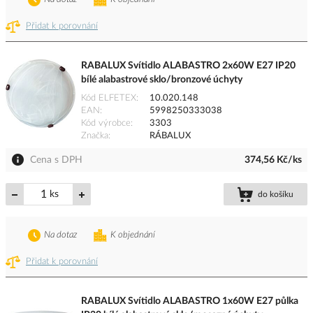
Přidat k porovnání
RABALUX Svítidlo ALABASTRO 2x60W E27 IP20
bílé alabastrové sklo/bronzové úchyty
Kód ELFETEX
10.020.148
EAN
5998250333038
Kód výrobce
3303
Značka
RÁBALUX
Cena s DPH
374,56 Kč/ks
ks
do košíku
Na dotaz
K objednání
Přidat k porovnání
RABALUX Svítidlo ALABASTRO 1x60W E27 půlka