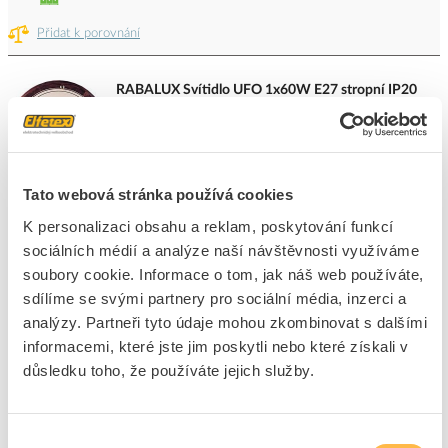
Přidat k porovnání
RABALUX Svítidlo UFO 1x60W E27 stropní IP20
dub
Kód ELFETEX
10.020.130
EAN
5998250354170
Kód výrobce
5417
Značka
RÁBALUX
Tato webová stránka používá cookies
K personalizaci obsahu a reklam, poskytování funkcí
Cena s DPH
310,53 Kč/ks
sociálních médií a analýze naší návštěvnosti využíváme
soubory cookie. Informace o tom, jak náš web používáte,
ks
do košíku
sdílíme se svými partnery pro sociální média, inzerci a
analýzy. Partneři tyto údaje mohou zkombinovat s dalšími
2
ks
informacemi, které jste jim poskytli nebo které získali v
důsledku toho, že používáte jejich služby.
Přidat k porovnání
RABALUX Svítidlo ALABASTRO 2x60W E27 IP20
Výběr
bílé alabastrové sklo/chromé úchyty