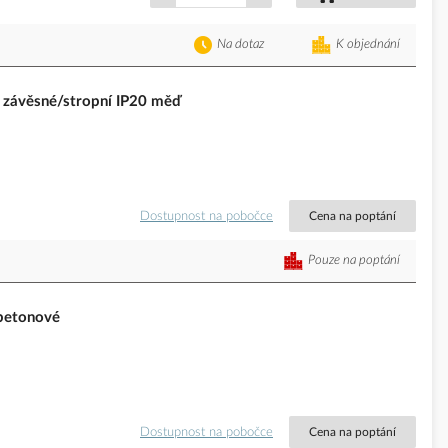
Na dotaz
K objednání
závěsné/stropní IP20 měď
Dostupnost na pobočce
Cena na poptání
Pouze na poptání
betonové
Dostupnost na pobočce
Cena na poptání