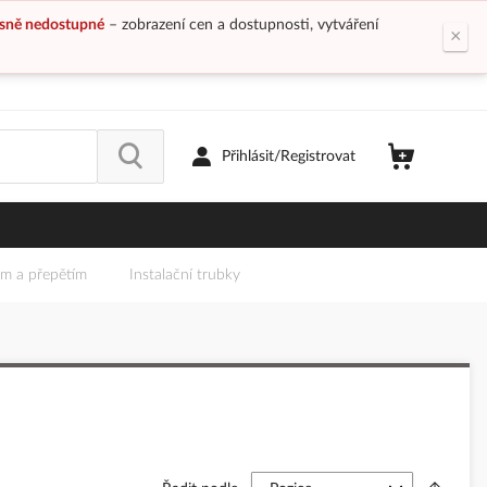
sně nedostupné
– zobrazení cen a dostupnosti, vytváření
×
Přihlásit/Registrovat
em a přepětím
Instalační trubky