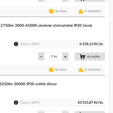
Na dotaz
K objednání
2750lm 3000-6500K závěsné stmívatelné IP20 černá
Cena s DPH
6 218,13 Kč/ks
ks
do košíku
Na dotaz
K objednání
3250lm 3000K IP20 světlé dřevo
Cena s DPH
10 515,87 Kč/ks