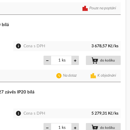
Pouze na poptání
 bílá
Cena s DPH
3 678,57 Kč/ks
ks
do košíku
Na dotaz
K objednání
 závěs IP20 bílá
Cena s DPH
5 279,31 Kč/ks
ks
do košíku