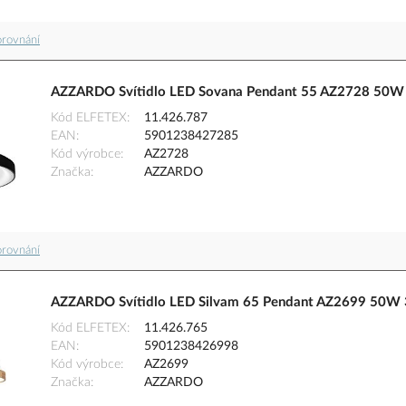
orovnání
AZZARDO Svítidlo LED Sovana Pendant 55 AZ2728 50W 
Kód ELFETEX
11.426.787
EAN
5901238427285
Kód výrobce
AZ2728
Značka
AZZARDO
orovnání
AZZARDO Svítidlo LED Silvam 65 Pendant AZ2699 50W 
Kód ELFETEX
11.426.765
EAN
5901238426998
Kód výrobce
AZ2699
Značka
AZZARDO