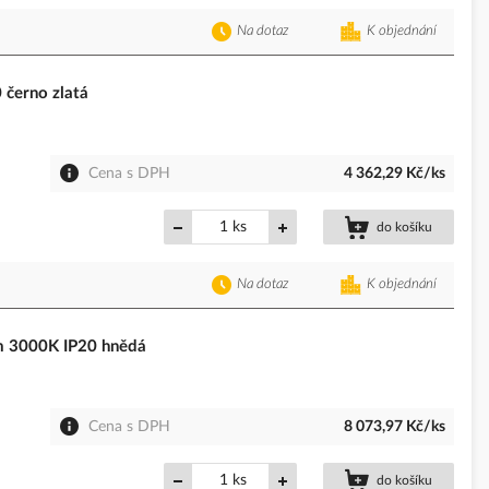
Na dotaz
K objednání
černo zlatá
Cena s DPH
4 362,29 Kč/ks
ks
do košíku
Na dotaz
K objednání
 3000K IP20 hnědá
Cena s DPH
8 073,97 Kč/ks
ks
do košíku