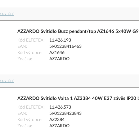
orovnání
AZZARDO Svítidlo Buzz pendant/top AZ1646 5x40W G9 
Kód ELFETEX
11.426.193
EAN
5901238416463
Kód výrobce
AZ1646
Značka
AZZARDO
orovnání
AZZARDO Svítidlo Volta 1 AZ2384 40W E27 závěs IP20 
Kód ELFETEX
11.426.573
EAN
5901238423843
Kód výrobce
AZ2384
Značka
AZZARDO