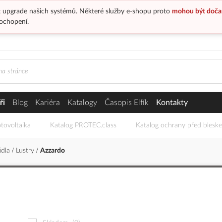
 upgrade našich systémů. Některé služby e-shopu proto
mohou být doča
ochopení.
ři
Blog
Kariéra
Katalogy
Časopis Elfík
Kontakty
tovoltaika
Katalog PROTEC.class
Katalog ochrany před blesk
idla
Lustry
Azzardo