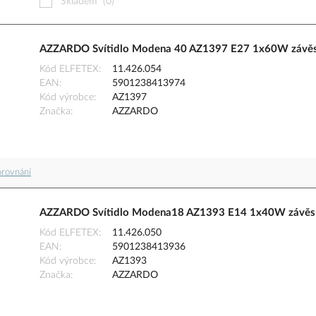
Skladem
(0)
AZZARDO Svítidlo Modena 40 AZ1397 E27 1x60W závěsné
Kód ELFETEX
11.426.054
EAN
5901238413974
Kód výrobce
AZ1397
Značka
AZZARDO
orovnání
AZZARDO Svítidlo Modena18 AZ1393 E14 1x40W závěsné
Kód ELFETEX
11.426.050
EAN
5901238413936
Kód výrobce
AZ1393
Značka
AZZARDO