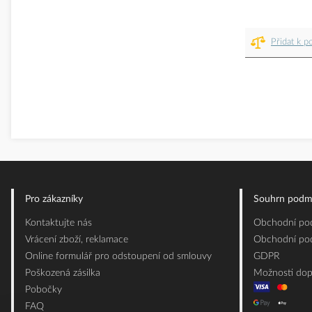
Přidat k p
Pro zákazníky
Souhrn podm
Kontaktujte nás
Obchodní pod
Vrácení zboží, reklamace
Obchodní pod
Online formulář pro odstoupení od smlouvy
GDPR
Poškozená zásilka
Možnosti dop
Pobočky
FAQ