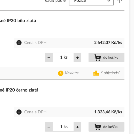
Řadit podle
 IP20 bílo zlatá
Cena s DPH
2 642,07 Kč/ks
ks
do košíku
Na dotaz
K objednání
 IP20 černo zlatá
Cena s DPH
1 323,46 Kč/ks
ks
do košíku