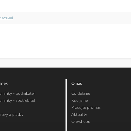
orovnání
ínek
O nás
mínky - podnikatel
Co děláme
mínky - spotřebitel
Kdo jsme
Pracujte pro nás
ravy a platby
Aktuality
O e-shopu