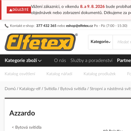
Vážení zákazníci, o víkendu
8. a 9. 8. 2026
bude probíhat
DŮLEŽITÉ
objednávek nebo zobrazení dokumentů. Děkujeme za p
Přejít
Kontakt e-shop:
377 432 365
nebo
eshop@elfetex.cz
Po - Pá: (7:00 - 15:30)
na
obsah
Kategorie
Kategorie zboží
O nás
Služby a poradenství
Partne
Katalog osvětlení
Katalog nářadí
Katalog prodlužek
Fo
Domů
Katalogy-elf
Svítidla
Bytová svítidla
Stropní a nástěnná svít
Azzardo
Bytová svítidla