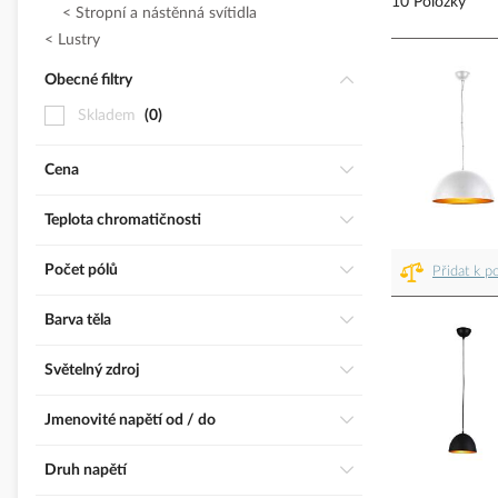
10 Položky
Stropní a nástěnná svítidla
Lustry
Obecné filtry
Skladem
0
Cena
Teplota chromatičnosti
Počet pólů
Přidat k p
Barva těla
Světelný zdroj
Jmenovité napětí od / do
Druh napětí