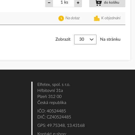
ks
do košíku
Na dotaz
K objednání
Zobrazit
Na stránku
Elfetex, spol. s r.o.
Hřbitovní 31a
Plzeň 312 00
Česká republika
IČO: 40524485
DIČ: CZ40524485
GPS: 49.75348, 13.43168
Kontakt e-shop: