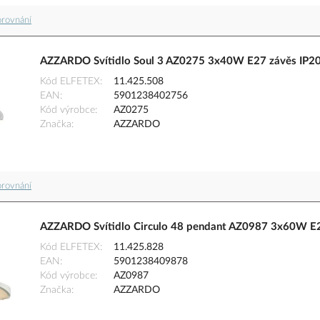
orovnání
AZZARDO Svítidlo Soul 3 AZ0275 3x40W E27 závěs IP20
Kód ELFETEX
11.425.508
EAN
5901238402756
Kód výrobce
AZ0275
Značka
AZZARDO
orovnání
AZZARDO Svítidlo Circulo 48 pendant AZ0987 3x60W E27
Kód ELFETEX
11.425.828
EAN
5901238409878
Kód výrobce
AZ0987
Značka
AZZARDO