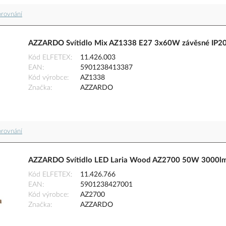
orovnání
AZZARDO Svítidlo Mix AZ1338 E27 3x60W závěsné IP20 
Kód ELFETEX
11.426.003
EAN
5901238413387
Kód výrobce
AZ1338
Značka
AZZARDO
orovnání
AZZARDO Svítidlo LED Laria Wood AZ2700 50W 3000lm
Kód ELFETEX
11.426.766
EAN
5901238427001
Kód výrobce
AZ2700
Značka
AZZARDO