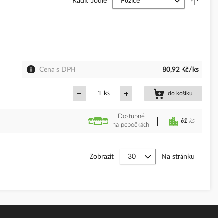
Řadit podle
Cena s DPH
80,92 Kč/ks
ks
do košíku
Dostupné
61
ks
na pobočkách
Zobrazit
Na stránku