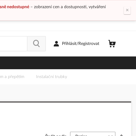
sně nedostupné
– zobrazení cen a dostupnosti, vytváření
×
Přihlásit/Registrovat
em a přepětím
Instalační trubky