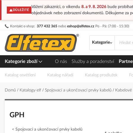
Vážení zákazníci, o víkendu
8. a 9. 8. 2026
bude probíhat
DŮLEŽITÉ
objednávek nebo zobrazení dokumentů. Děkujeme za p
Přejít
Kontakt e-shop:
377 432 365
nebo
eshop@elfetex.cz
Po - Pá: (7:00 - 15:30)
na
obsah
Kategorie
Kategorie zboží
O nás
Služby a poradenství
Partne
Katalog osvětlení
Katalog nářadí
Katalog prodlužek
Fo
Domů
Katalogy-elf
Spojovací a ukončovací prvky kabelů
Kabelové
GPH
Spojovací a ukončovací prvky kabelů