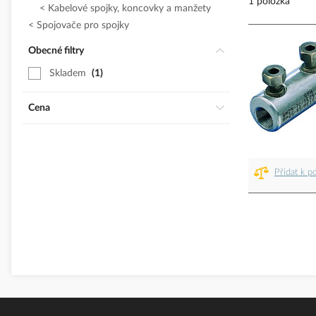
1 položka
Kabelové spojky, koncovky a manžety
Spojovače pro spojky
Obecné filtry
Skladem
1
Cena
Přidat k p