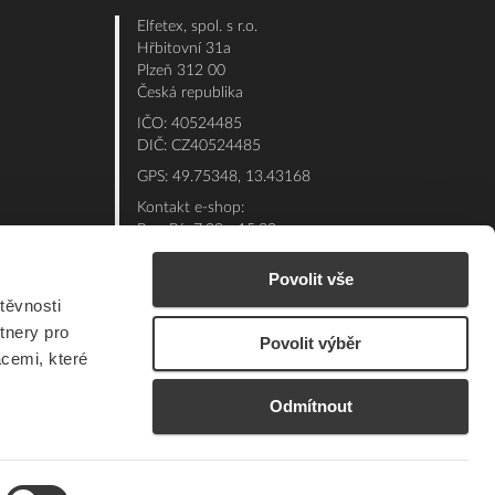
Elfetex, spol. s r.o.
Hřbitovní 31a
Plzeň 312 00
Česká republika
IČO: 40524485
DIČ: CZ40524485
GPS: 49.75348, 13.43168
Kontakt e-shop:
Po - Pá: 7:00 - 15:30
Referent:
377 432 365
Povolit vše
Technická podpora: 377 432 311
těvnosti
E-mail:
eshop@elfetex.cz
tnery pro
Povolit výběr
acemi, které
Odmítnout