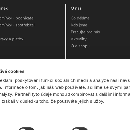
ínek
O nás
mínky - podnikatel
Co děláme
mínky - spotřebitel
Kdo jsme
Pracujte pro nás
ravy a platby
Aktuality
O e-shopu
ívá cookies
reklam, poskytování funkcí sociálních médií a analýze naší návš
 Informace o tom, jak náš web používáte, sdílíme se svými par
analýzy. Partneři tyto údaje mohou zkombinovat s dalšími inform
é získali v důsledku toho, že používáte jejich služby.