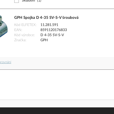
Skladem
(1)
GPH Spojka D 4-35 SV-S-V šroubová
Kód ELFETEX
11.281.591
EAN
8591120176833
Kód výrobce
D 4-35 SV-S-V
Značka
GPH
orovnání