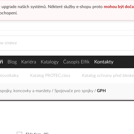
 upgrade našich systémů. Některé služby e-shopu proto
mohou být doča
ochopení.
ři
Blog
Kariéra
Katalogy
Časopis Elfík
Kontakty
tovoltaika
Katalog PROTEC.class
Katalog ochrany před blesk
 spojky, koncovky a manžety
Spojovače pro spojky
GPH