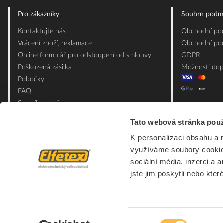
Pro zákazníky
Souhrn podm
Kontaktujte nás
Obchodní pod
Vrácení zboží, reklamace
Obchodní pod
Online formulář pro odstoupení od smlouvy
GDPR
Poškozená zásilka
Možnosti dop
Pobočky
FAQ
Slovník pojmů
Mapa webu
Tato webová stránka použ
Ceník obalových materiálů
K personalizaci obsahu a 
využíváme soubory cookie.
sociální média, inzerci a 
jste jim poskytli nebo kter
Výběr