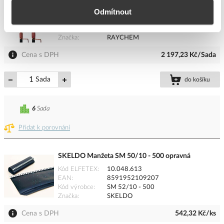
Odmítnout
Kód ELFETEX
10.734.244
EAN
2050000289842
Kód výrobce
10700
Značka
RAYCHEM
Cena s DPH
2 197,23 Kč/Sada
Sada
do košíku
6
Sada
Přidat k porovnání
SKELDO Manžeta SM 50/10 - 500 opravná
Kód ELFETEX
10.048.613
EAN
8591952109207
Kód výrobce
SM 52/10 - 500
Značka
SKELDO
Cena s DPH
542,32 Kč/ks