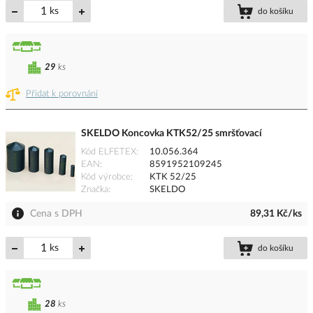
ks
do košíku
29
ks
Přidat k porovnání
SKELDO Koncovka KTK52/25 smršťovací
Kód ELFETEX
10.056.364
EAN
8591952109245
Kód výrobce
KTK 52/25
Značka
SKELDO
Cena s DPH
89,31 Kč/ks
ks
do košíku
28
ks