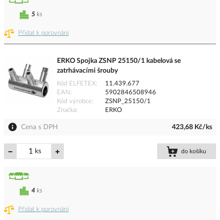
5
ks
Přidat k porovnání
ERKO Spojka ZSNP 25150/1 kabelová se
zatrhávacími šrouby
Kód ELFETEX
11.439.677
EAN
5902846508946
Kód výrobce
ZSNP_25150/1
Značka
ERKO
Cena s DPH
423,68 Kč/ks
ks
do košíku
4
ks
Přidat k porovnání