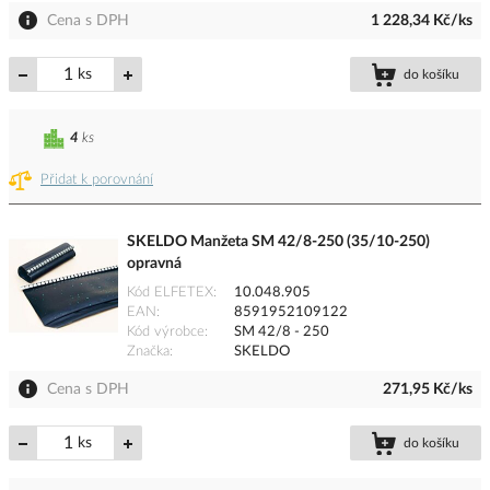
Cena s DPH
1 228,34 Kč/ks
ks
do košíku
4
ks
Přidat k porovnání
SKELDO Manžeta SM 42/8-250 (35/10-250)
opravná
Kód ELFETEX
10.048.905
EAN
8591952109122
Kód výrobce
SM 42/8 - 250
Značka
SKELDO
Cena s DPH
271,95 Kč/ks
ks
do košíku