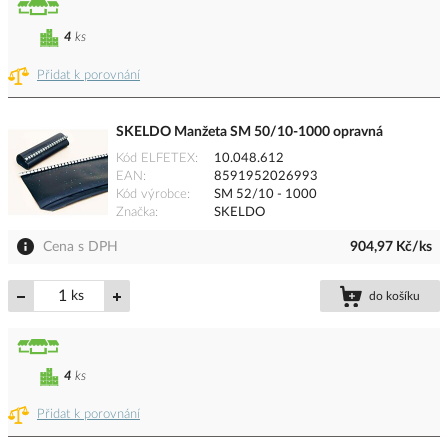
4
ks
Přidat k porovnání
SKELDO Manžeta SM 50/10-1000 opravná
Kód ELFETEX
10.048.612
EAN
8591952026993
Kód výrobce
SM 52/10 - 1000
Značka
SKELDO
Cena s DPH
904,97 Kč/ks
ks
do košíku
4
ks
Přidat k porovnání