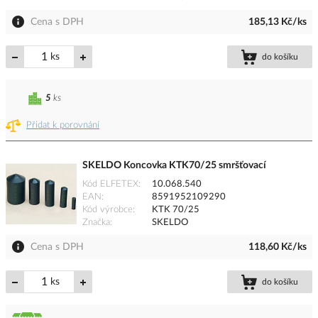
Cena s DPH
185,13 Kč/ks
ks
do košíku
5
ks
Přidat k porovnání
SKELDO Koncovka KTK70/25 smršťovací
Kód ELFETEX
10.068.540
EAN
8591952109290
Kód výrobce
KTK 70/25
Značka
SKELDO
Cena s DPH
118,60 Kč/ks
ks
do košíku