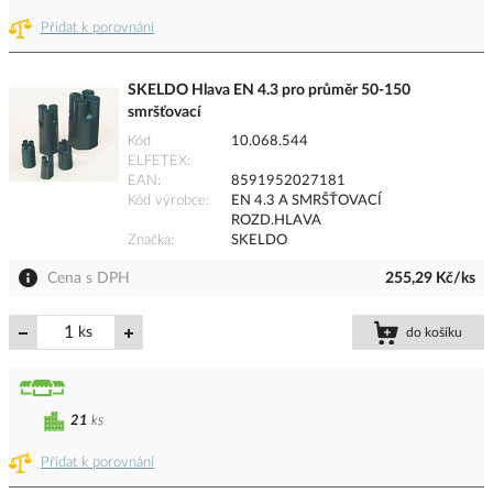
Přidat k porovnání
SKELDO Hlava EN 4.3 pro průměr 50-150
smršťovací
Kód
10.068.544
ELFETEX
EAN
8591952027181
Kód výrobce
EN 4.3 A SMRŠŤOVACÍ
ROZD.HLAVA
Značka
SKELDO
Cena s DPH
255,29 Kč/ks
ks
do košíku
21
ks
Přidat k porovnání