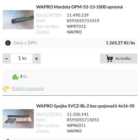
WAPRO Manžeta OPM-53-13-1000 opravná
Kód ELFETEX
11.490.139
EAN
8595055715419
Kód výrobce
WPR7012
Značka
WAPRO
Cena s DPH
1 265,37 Kč/ks
ks
do košíku
3
ks
Přidat k porovnání
WAPRO Spojka SVCZ-BL-2 bez spojovačů 4x16-50
Kód ELFETEX
11.106.141
EAN
8595055715051
Kód výrobce
WPR6011
Značka
WAPRO