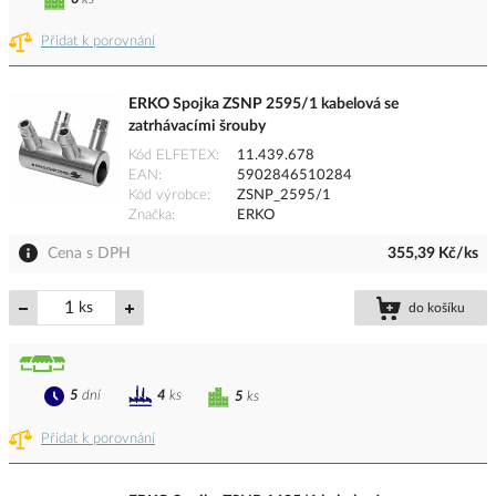
Přidat k porovnání
ERKO Spojka ZSNP 2595/1 kabelová se
zatrhávacími šrouby
Kód ELFETEX
11.439.678
EAN
5902846510284
Kód výrobce
ZSNP_2595/1
Značka
ERKO
Cena s DPH
355,39 Kč/ks
ks
do košíku
5
dní
4
ks
5
ks
Přidat k porovnání