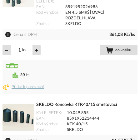
ELFETEX
EAN
8591952026986
Kód výrobce
EN 4.5 SMRŠŤOVACÍ
ROZDĚL.HLAVA
Značka
SKELDO
Cena s DPH
361,08 Kč/ks
ks
do košíku
20
ks
Přidat k porovnání
SKELDO Koncovka KTK40/15 smršťovací
Kód ELFETEX
10.049.855
EAN
8591952214444
Kód výrobce
KTK 40/15
Značka
SKELDO