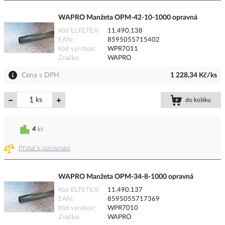
WAPRO Manžeta OPM-42-10-1000 opravná
Kód ELFETEX
11.490.138
EAN
8595055715402
Kód výrobce
WPR7011
Značka
WAPRO
Cena s DPH
1 228,34 Kč/ks
ks
do košíku
4
ks
Přidat k porovnání
WAPRO Manžeta OPM-34-8-1000 opravná
Kód ELFETEX
11.490.137
EAN
8595055717369
Kód výrobce
WPR7010
Značka
WAPRO