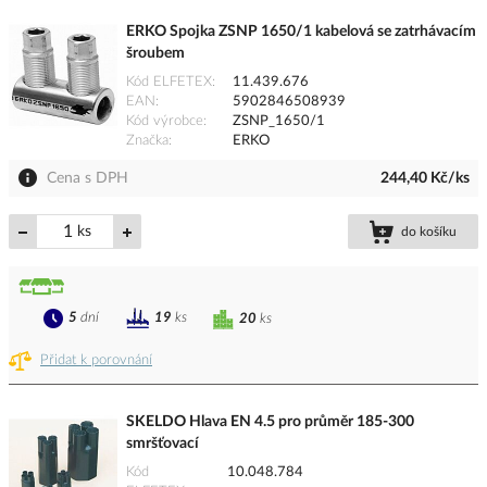
ERKO Spojka ZSNP 1650/1 kabelová se zatrhávacím
šroubem
Kód ELFETEX
11.439.676
EAN
5902846508939
Kód výrobce
ZSNP_1650/1
Značka
ERKO
Cena s DPH
244,40 Kč/ks
ks
do košíku
5
dní
19
ks
20
ks
Přidat k porovnání
SKELDO Hlava EN 4.5 pro průměr 185-300
smršťovací
Kód
10.048.784