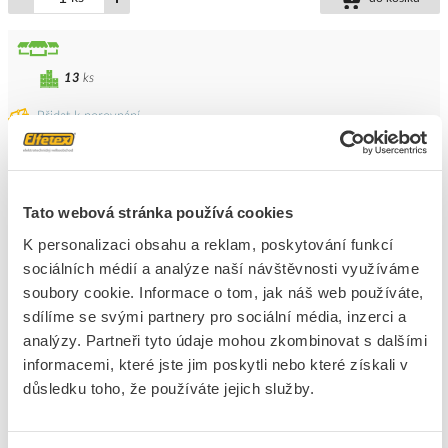
13
ks
Přidat k porovnání
PROTEC Spojka PSM 515 5x1,5-5x16mm
smršťovací
Tato webová stránka používá cookies
Kód ELFETEX
10.050.380
EAN
4016705107636
K personalizaci obsahu a reklam, poskytování funkcí
Kód výrobce
05100763
sociálních médií a analýze naší návštěvnosti využíváme
Značka
PROTEC.CLASS
soubory cookie. Informace o tom, jak náš web používáte,
Cena s DPH
473,19 Kč/ks
sdílíme se svými partnery pro sociální média, inzerci a
analýzy. Partneři tyto údaje mohou zkombinovat s dalšími
ks
do košíku
informacemi, které jste jim poskytli nebo které získali v
důsledku toho, že používáte jejich služby.
8
dní
428
ks
8
ks