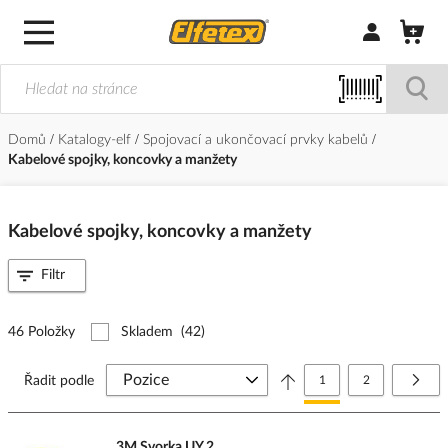
Přihlásit/Regi
Domů
Katalogy-elf
Spojovací a ukončovací prvky kabelů
Kabelové spojky, koncovky a manžety
Kabelové spojky, koncovky a manžety
Filtr
46 Položky
Skladem
(42)
Stránka
Právě si prohlížíte stránk
Stránka
Strá
Další
Řadit podle
1
2
3M Svorka UY 2