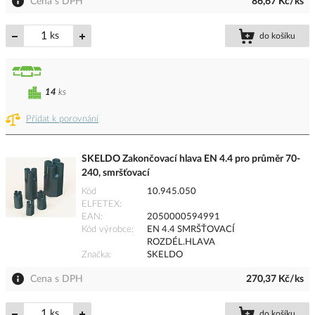
Cena s DPH
86,67 Kč/ks
ks
do košíku
14
ks
Přidat k porovnání
SKELDO Zakončovací hlava EN 4.4 pro průměr 70-
240, smršťovací
Kód
10.945.050
ELFETEX
EAN
2050000594991
Kód výrobce
EN 4.4 SMRŠŤOVACÍ
ROZDÉL.HLAVA
Značka
SKELDO
Cena s DPH
270,37 Kč/ks
ks
do košíku