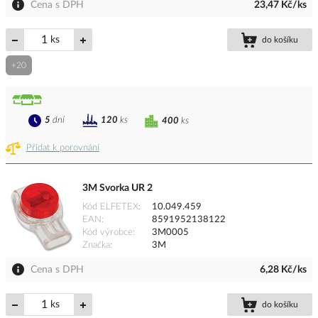
Cena s DPH
23,47 Kč/ks
ks
do košíku
+20
5
dní
120
ks
400
ks
Přidat k porovnání
3M Svorka UR 2
Kód ELFETEX
10.049.459
EAN
8591952138122
Kód výrobce
3M0005
Značka
3M
Cena s DPH
6,28 Kč/ks
ks
do košíku