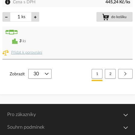
Cena s DPH
445,24 Kč/ks
ks
do košíku
3
ks
Přidat k porovnání
Stránka
Právě si prohlížíte stránk
Stránka
Strá
Další
Zobrazit
1
2
Pro zákazníky
Souhrn podmínek