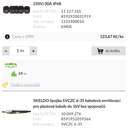
250V/30A IP68
Kód ELFETEX
11.127.165
EAN
8592920031919
Kód výrobce
1531900010
Značka
EMOS
Cena s DPH
123,67 Kč/ks
ks
do košíku
59
ks
Přidat k porovnání
SKELDO Spojka SVCZC 6-35 kabelová smršťovací
pro plastové kabely do 1kV bez spojovačů
Kód ELFETEX
10.049.276
EAN
8591952059366
Kód výrobce
SVCZC 6-35