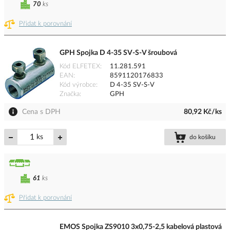
70
ks
Přidat k porovnání
GPH Spojka D 4-35 SV-S-V šroubová
Kód ELFETEX
11.281.591
EAN
8591120176833
Kód výrobce
D 4-35 SV-S-V
Značka
GPH
Cena s DPH
80,92 Kč/ks
ks
do košíku
61
ks
Přidat k porovnání
EMOS Spojka ZS9010 3x0,75-2,5 kabelová plastová