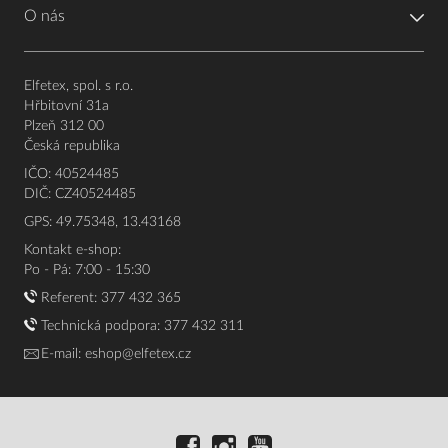
O nás
Elfetex, spol. s r.o.
Hřbitovní 31a
Plzeň 312 00
Česká republika
IČO: 40524485
DIČ: CZ40524485
GPS: 49.75348, 13.43168
Kontakt e-shop:
Po - Pá: 7:00 - 15:30
Referent:
377 432 365
Technická podpora: 377 432 311
E-mail:
eshop@elfetex.cz