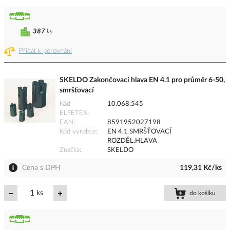
387
ks
Přidat k porovnání
SKELDO Zakončovací hlava EN 4.1 pro průměr 6-50,
smršťovací
Kód
10.068.545
ELFETEX
EAN
8591952027198
Kód výrobce
EN 4.1 SMRŠŤOVACÍ
ROZDĚL.HLAVA
Značka
SKELDO
Cena s DPH
119,31 Kč/ks
ks
do košíku