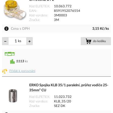
Kód ELFETEX
10.063.772
EAN
8591952076554
Kód výrobce
3M0003
Značka
3M
Cena s DPH
3,15 Kč/ks
ks
do košíku
1113
ks
Přidat k porovnání
ERKO Spojka KLB 35/1 paralelní, průřez vodiče 25-
35mm² CU
Kód ELFETEX
11.023.732
Kód výrobce
KLB_35/20
Značka
SEZ DK