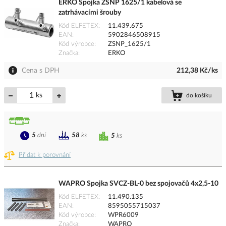
ERKO Spojka ZSNP 1625/1 kabelová se
zatrhávacími šrouby
Kód ELFETEX
11.439.675
EAN
5902846508915
Kód výrobce
ZSNP_1625/1
Značka
ERKO
Cena s DPH
212,38 Kč/ks
ks
do košíku
5
dní
58
ks
5
ks
Přidat k porovnání
WAPRO Spojka SVCZ-BL-0 bez spojovačů 4x2,5-10
Kód ELFETEX
11.490.135
EAN
8595055715037
Kód výrobce
WPR6009
Značka
WAPRO