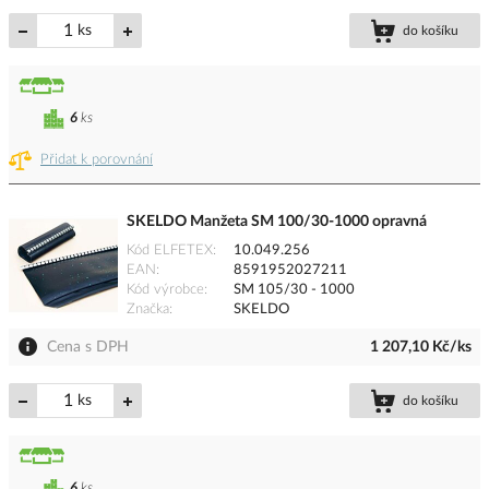
ks
do košíku
6
ks
Přidat k porovnání
SKELDO Manžeta SM 100/30-1000 opravná
Kód ELFETEX
10.049.256
EAN
8591952027211
Kód výrobce
SM 105/30 - 1000
Značka
SKELDO
Cena s DPH
1 207,10 Kč/ks
ks
do košíku
6
ks