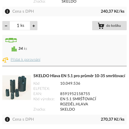
Značka
SKELDO
Cena s DPH
240,37 Kč/ks
ks
do košíku
34
ks
Přidat k porovnání
SKELDO Hlava EN 5.1 pro průměr 10-35 smršťovací
Kód
10.049.536
ELFETEX
EAN
8591952158755
Kód výrobce
EN 5.1 SMRŠŤOVACÍ
ROZDĚL.HLAVA
Značka
SKELDO
Cena s DPH
270,37 Kč/ks