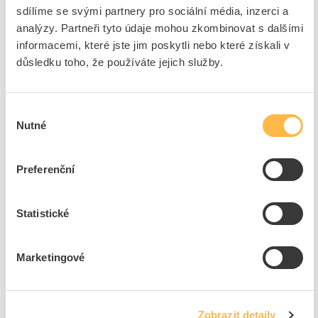
sdílíme se svými partnery pro sociální média, inzerci a
ks
do košíku
analýzy. Partneři tyto údaje mohou zkombinovat s dalšími
informacemi, které jste jim poskytli nebo které získali v
důsledku toho, že používáte jejich služby.
3
ks
Přidat k porovnání
Výběr
Nutné
souhlasu
WAPRO Spojka SVCZ-BL-4 bez spojovačů 4x95-240
Kód ELFETEX
11.060.352
Preferenční
EAN
8595055715075
Kód výrobce
WPR6013
Značka
WAPRO
Statistické
Cena s DPH
1 152,44 Kč/ks
Marketingové
ks
do košíku
Zobrazit detaily