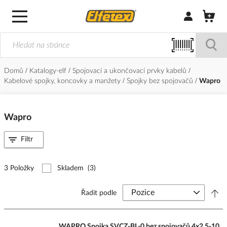
Přihlásit/Regi
Domů
Katalogy-elf
Spojovací a ukončovací prvky kabelů
Kabelové spojky, koncovky a manžety
Spojky bez spojovačů
Wapro
Wapro
Filtr
3 Položky
Skladem
(3)
Řadit podle
WAPRO Spojka SVCZ-BL-0 bez spojovačů 4x2,5-10