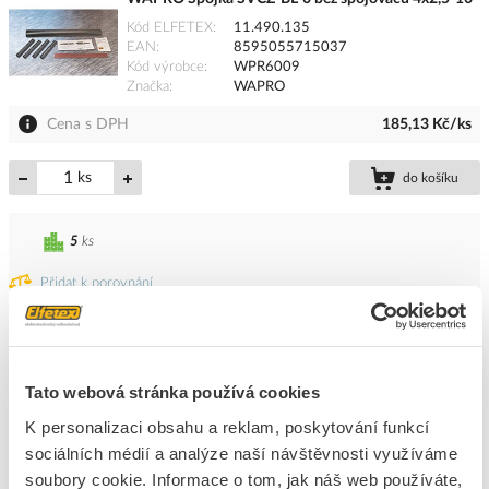
Kód ELFETEX
11.490.135
EAN
8595055715037
Kód výrobce
WPR6009
Značka
WAPRO
Cena s DPH
185,13 Kč/ks
ks
do košíku
5
ks
Přidat k porovnání
WAPRO Spojka SVCZ-BL-2 bez spojovačů 4x16-50
Kód ELFETEX
11.106.141
Tato webová stránka používá cookies
EAN
8595055715051
Kód výrobce
WPR6011
K personalizaci obsahu a reklam, poskytování funkcí
Značka
WAPRO
sociálních médií a analýze naší návštěvnosti využíváme
Cena s DPH
445,24 Kč/ks
soubory cookie. Informace o tom, jak náš web používáte,