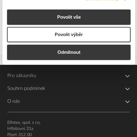
3
ks
Přidat k porovnání
Povolit vše
Povolit výběr
Zobrazit
Odmítnout
Pro zákazníky
Souhrn podmínek
O nás
Elfetex, spol. s r.o.
Hřbitovní 31a
Plzeň 312 00