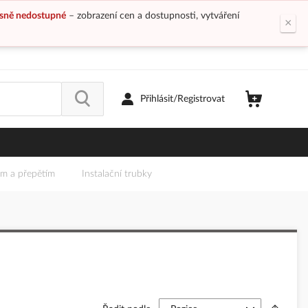
sně nedostupné
– zobrazení cen a dostupnosti, vytváření
×
Přihlásit/Registrovat
em a přepětím
Instalační trubky