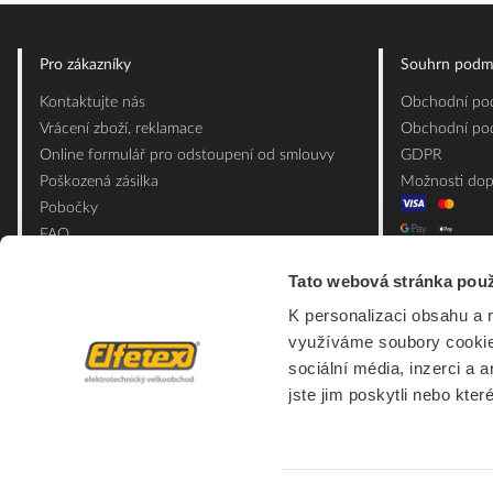
Pro zákazníky
Souhrn podm
Kontaktujte nás
Obchodní pod
Vrácení zboží, reklamace
Obchodní pod
Online formulář pro odstoupení od smlouvy
GDPR
Poškozená zásilka
Možnosti dop
Pobočky
FAQ
Slovník pojmů
Tato webová stránka použ
Mapa webu
K personalizaci obsahu a 
Ceník obalových materiálů
využíváme soubory cookie.
sociální média, inzerci a 
jste jim poskytli nebo kter