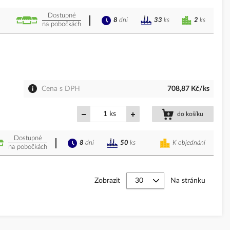
Dostupné
8
dní
2
ks
33
ks
na pobočkách
Cena s DPH
708,87 Kč/ks
ks
do košíku
Dostupné
8
dní
K objednání
50
ks
na pobočkách
Zobrazit
Na stránku