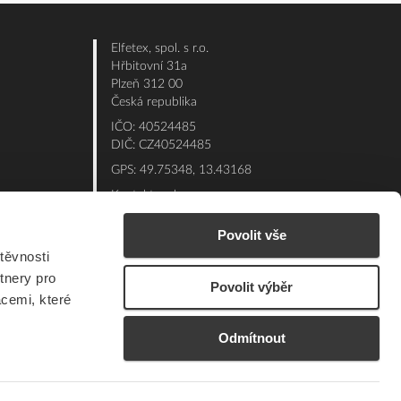
Elfetex, spol. s r.o.
Hřbitovní 31a
Plzeň 312 00
Česká republika
IČO: 40524485
DIČ: CZ40524485
GPS: 49.75348, 13.43168
Kontakt e-shop:
Po - Pá: 7:00 - 15:30
Povolit vše
Referent:
377 432 365
těvnosti
Technická podpora: 377 432 311
tnery pro
Povolit výběr
E-mail:
eshop@elfetex.cz
acemi, které
Odmítnout