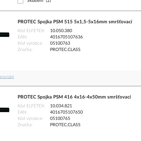
Skladem
(2)
PROTEC Spojka PSM 515 5x1,5-5x16mm smršťovací
Kód ELFETEX
10.050.380
EAN
4016705107636
Kód výrobce
05100763
Značka
PROTEC.CLASS
orovnání
PROTEC Spojka PSM 416 4x16-4x50mm smršťovací
Kód ELFETEX
10.034.821
EAN
4016705107650
Kód výrobce
05100765
Značka
PROTEC.CLASS