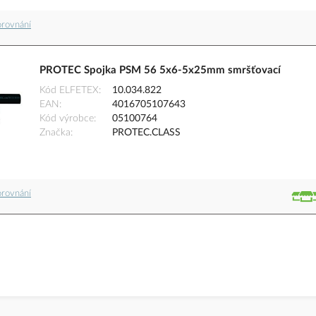
orovnání
PROTEC Spojka PSM 56 5x6-5x25mm smršťovací
Kód ELFETEX
10.034.822
EAN
4016705107643
Kód výrobce
05100764
Značka
PROTEC.CLASS
orovnání