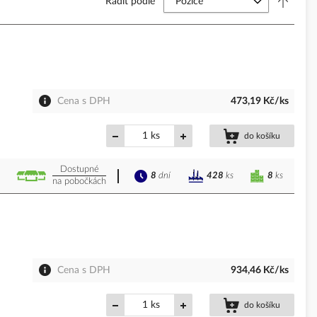
Řadit podle
Cena s DPH
473,19 Kč/ks
ks
do košíku
Dostupné
8
dní
8
ks
428
ks
na pobočkách
Cena s DPH
934,46 Kč/ks
ks
do košíku