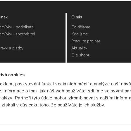
ínek
O nás
mínky - podnikatel
Co děláme
mínky - spotřebitel
Kdo jsme
Pracujte pro nás
ravy a platby
Aktuality
O e-shopu
ívá cookies
reklam, poskytování funkcí sociálních médií a analýze naší návš
 Informace o tom, jak náš web používáte, sdílíme se svými par
analýzy. Partneři tyto údaje mohou zkombinovat s dalšími inform
é získali v důsledku toho, že používáte jejich služby.