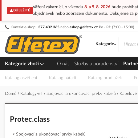
Vážení zákazníci, o víkendu
8. a 9. 8. 2026
bude probíhat
DŮLEŽITÉ
objednávek nebo zobrazení dokumentů. Děkujeme za p
Přejít
Kontakt e-shop:
377 432 365
nebo
eshop@elfetex.cz
Po - Pá: (7:00 - 15:30)
na
obsah
Kategorie
Kategorie zboží
O nás
Služby a poradenství
Partne
Katalog osvětlení
Katalog nářadí
Katalog prodlužek
Fo
Domů
Katalogy-elf
Spojovací a ukončovací prvky kabelů
Kabelové
Protec.class
Spojovací a ukončovací prvky kabelů