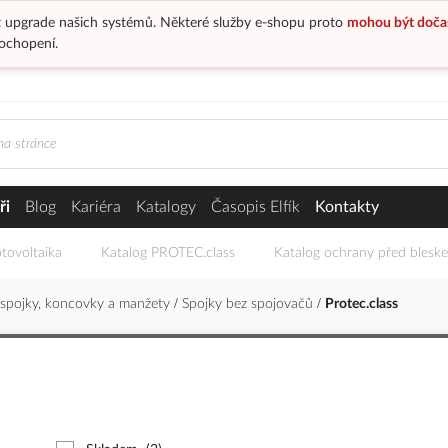
 upgrade našich systémů. Některé služby e-shopu proto
mohou být doča
ochopení.
ři
Blog
Kariéra
Katalogy
Časopis Elfík
Kontakty
tovoltaika
Katalog PROTEC.class
Katalog ochrany před blesk
 spojky, koncovky a manžety
Spojky bez spojovačů
Protec.class