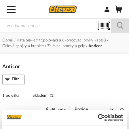
Přihlásit/Regi
Domů
Katalogy-elf
Spojovací a ukončovací prvky kabelů
Gelové spojky a krabice
Zalévací hmoty a gely
Anticor
Anticor
Filtr
1 položka
Skladem
(1)
Řadit podle
ANTICOR Hmota Seal 511S těsnící, kartuš 310ml