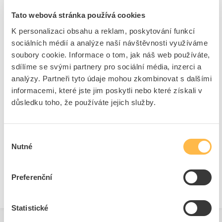
Kód ELFETEX
11.361.414
Tato webová stránka používá cookies
EAN
5906194212043
K personalizaci obsahu a reklam, poskytování funkcí
Kód výrobce
7011103100705
Značka
ANTICOR
sociálních médií a analýze naší návštěvnosti využíváme
soubory cookie. Informace o tom, jak náš web používáte,
Cena s DPH
221,71 Kč/ks
sdílíme se svými partnery pro sociální média, inzerci a
analýzy. Partneři tyto údaje mohou zkombinovat s dalšími
ks
do košíku
informacemi, které jste jim poskytli nebo které získali v
důsledku toho, že používáte jejich služby.
9
ks
Výběr
Přidat k porovnání
Nutné
souhlasu
Zobrazit
Preferenční
Statistické