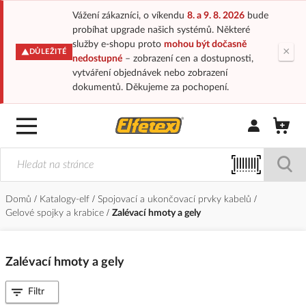
Vážení zákazníci, o víkendu
8. a 9. 8. 2026
bude
probíhat upgrade našich systémů. Některé
služby e-shopu proto
mohou být dočasně
×
DŮLEŽITÉ
nedostupné
– zobrazení cen a dostupnosti,
vytváření objednávek nebo zobrazení
dokumentů. Děkujeme za pochopení.
Přihlásit/Regi
Domů
Katalogy-elf
Spojovací a ukončovací prvky kabelů
Gelové spojky a krabice
Zalévací hmoty a gely
Zalévací hmoty a gely
Filtr