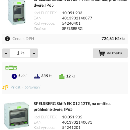
dveře, IP65
Kód ELFETEX
10.051.933
EAN
4013902140077
Kód výrobce
54240401
Značka
SPELSBERG
Cena s DPH
724,61 Kč/ks
ks
do košíku
5
dní
335
ks
12
ks
Přidat k porovnání
SPELSBERG Skříň EK 012 12TE, na omítku,
průhledné dveře, IP65
Kód ELFETEX
10.051.935
EAN
4013902140091
Kód výrobce
54241201