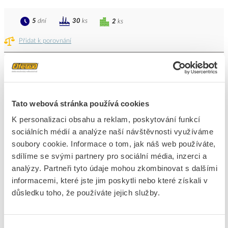
5
dní
30
ks
2
ks
Přidat k porovnání
SPELSBERG Skříň AK 14 Air 14TE
315x300x155mm, na omítku, průhledné dveře, IP65
Kód ELFETEX
11.066.645
Tato webová stránka používá cookies
EAN
4013902496761
Kód výrobce
73341401
K personalizaci obsahu a reklam, poskytování funkcí
Značka
SPELSBERG
sociálních médií a analýze naší návštěvnosti využíváme
Cena s DPH
2 602,38 Kč/ks
soubory cookie. Informace o tom, jak náš web používáte,
sdílíme se svými partnery pro sociální média, inzerci a
ks
do košíku
analýzy. Partneři tyto údaje mohou zkombinovat s dalšími
informacemi, které jste jim poskytli nebo které získali v
důsledku toho, že používáte jejich služby.
5
dní
13
ks
2
ks
Přidat k porovnání
Výběr