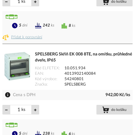
ks
do košíku
5
dní
242
ks
8
ks
Přidat k porovnání
SPELSBERG Skříň EK 008 8TE, na omítku, průhledné
dveře, IP65
Kód ELFETEX
10.051.934
EAN
4013902140084
Kód výrobce
54240801
Značka
SPELSBERG
Cena s DPH
942,00 Kč/ks
ks
do košíku
5
dní
238
ks
6
ks