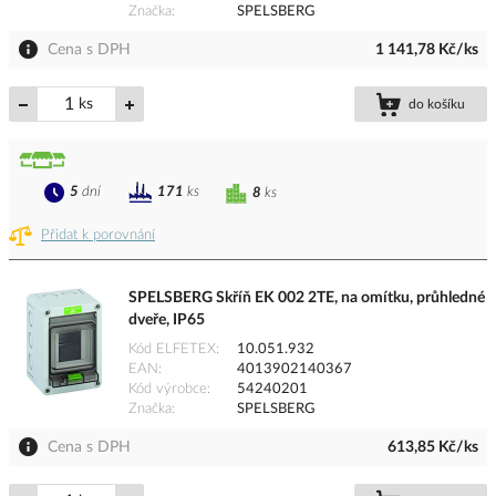
Značka
SPELSBERG
Cena s DPH
1 141,78 Kč/ks
ks
do košíku
5
dní
171
ks
8
ks
Přidat k porovnání
SPELSBERG Skříň EK 002 2TE, na omítku, průhledné
dveře, IP65
Kód ELFETEX
10.051.932
EAN
4013902140367
Kód výrobce
54240201
Značka
SPELSBERG
Cena s DPH
613,85 Kč/ks