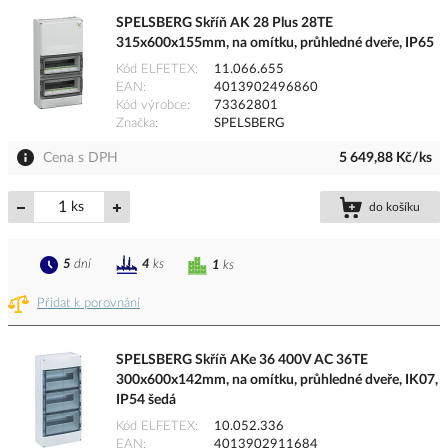
SPELSBERG Skříň AK 28 Plus 28TE
315x600x155mm, na omítku, průhledné dveře, IP65
Kód ELFETEX
11.066.655
EAN
4013902496860
Kód výrobce
73362801
Značka
SPELSBERG
Cena s DPH
5 649,88 Kč/ks
ks
do košíku
5
dní
4
ks
1
ks
Přidat k porovnání
SPELSBERG Skříň AKe 36 400V AC 36TE
300x600x142mm, na omítku, průhledné dveře, IK07,
IP54 šedá
Kód ELFETEX
10.052.336
EAN
4013902911684