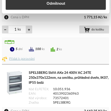
Odmítnout
Kód výrobce
73541201
Značka
SPELSBERG
Cena s DPH
1 771,15 Kč/ks
ks
do košíku
5
dní
100
ks
2
ks
Přidat k porovnání
SPELSBERG Skříň AKe 24 400V AC 24TE
250x370x122mm, na omítku, průhledné dveře, IK07,
IP55 šedá
Kód ELFETEX
10.051.936
EAN
4013902360963
Kód výrobce
73572401
Značka
SPELSBERG