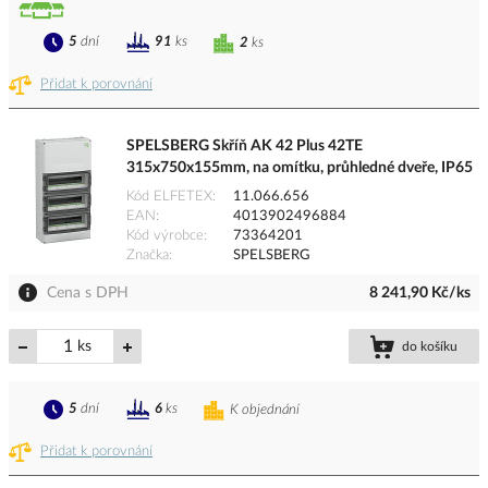
5
dní
91
ks
2
ks
Přidat k porovnání
SPELSBERG Skříň AK 42 Plus 42TE
315x750x155mm, na omítku, průhledné dveře, IP65
Kód ELFETEX
11.066.656
EAN
4013902496884
Kód výrobce
73364201
Značka
SPELSBERG
Cena s DPH
8 241,90 Kč/ks
ks
do košíku
5
dní
6
ks
K objednání
Přidat k porovnání