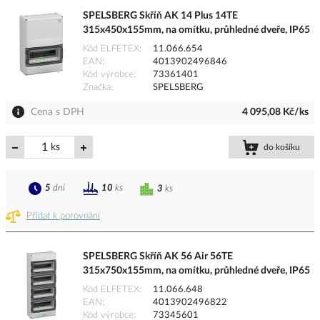
SPELSBERG Skříň AK 14 Plus 14TE
315x450x155mm, na omítku, průhledné dveře, IP65
Kód ELFETEX
11.066.654
EAN
4013902496846
Kód výrobce
73361401
Značka
SPELSBERG
Cena s DPH
4 095,08 Kč/ks
ks
do košíku
5
dní
10
ks
3
ks
Přidat k porovnání
SPELSBERG Skříň AK 56 Air 56TE
315x750x155mm, na omítku, průhledné dveře, IP65
Kód ELFETEX
11.066.648
EAN
4013902496822
Kód výrobce
73345601