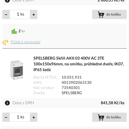
Cena s DPH
2 660,35 Kč/ks
ks
do košíku
2
ks
Přidat k porovnání
SPELSBERG Skříň AKII 03 400V AC 3TE
100x150x96mm, na omítku, průhledné dveře, IK07,
IP65 šedá
Kód ELFETEX
10.051.931
EAN
4013902063130
Kód výrobce
73540301
Značka
SPELSBERG
Cena s DPH
841,58 Kč/ks
ks
do košíku