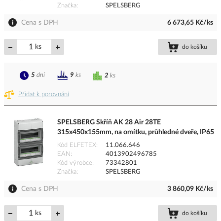
Značka
SPELSBERG
Cena s DPH
6 673,65 Kč/ks
ks
do košíku
5
dní
9
ks
2
ks
Přidat k porovnání
SPELSBERG Skříň AK 28 Air 28TE
315x450x155mm, na omítku, průhledné dveře, IP65
Kód ELFETEX
11.066.646
EAN
4013902496785
Kód výrobce
73342801
Značka
SPELSBERG
Cena s DPH
3 860,09 Kč/ks
ks
do košíku