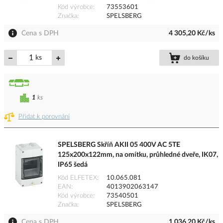
Kód výrobce
73553601
Značka
SPELSBERG
Cena s DPH
4 305,20 Kč/ks
ks
do košíku
1
ks
Přidat k porovnání
SPELSBERG Skříň AKII 05 400V AC 5TE
125x200x122mm, na omítku, průhledné dveře, IK07,
IP65 šedá
Kód ELFETEX
10.065.081
EAN
4013902063147
Kód výrobce
73540501
Značka
SPELSBERG
Cena s DPH
1 036,20 Kč/ks