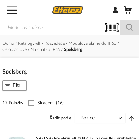
Přihlásit/Regi
Domů
Katalogy-elf
Rozvaděče
Modulové skříně do IP66
Celoplastové
Na omítku IP65
Spelsberg
Spelsberg
Filtr
17 Položky
Skladem
(16)
Řadit podle
SPELSBERG Skříň EK 004 4TE, na omítku, průhledné