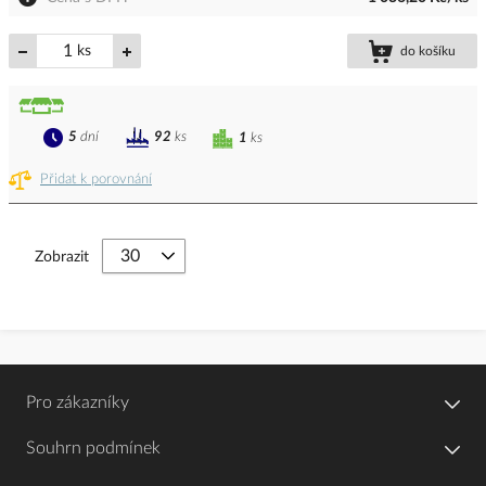
ks
do košíku
5
dní
92
ks
1
ks
Přidat k porovnání
Zobrazit
Pro zákazníky
Souhrn podmínek