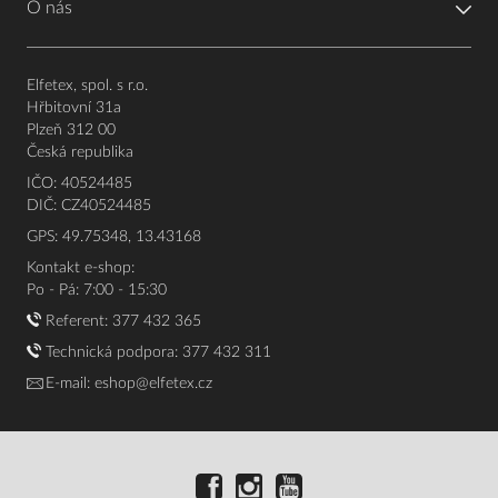
O nás
Elfetex, spol. s r.o.
Hřbitovní 31a
Plzeň 312 00
Česká republika
IČO: 40524485
DIČ: CZ40524485
GPS: 49.75348, 13.43168
Kontakt e-shop:
Po - Pá: 7:00 - 15:30
Referent:
377 432 365
Technická podpora: 377 432 311
E-mail:
eshop@elfetex.cz