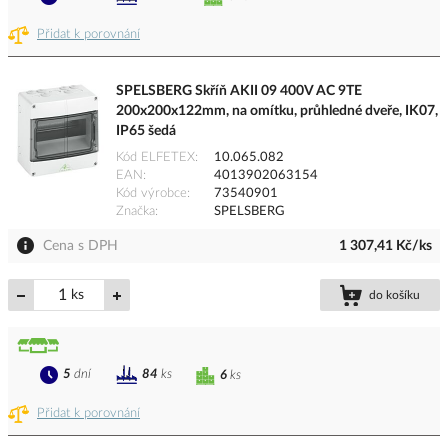
Přidat k porovnání
SPELSBERG Skříň AKII 09 400V AC 9TE
200x200x122mm, na omítku, průhledné dveře, IK07,
IP65 šedá
Kód ELFETEX
10.065.082
EAN
4013902063154
Kód výrobce
73540901
Značka
SPELSBERG
Cena s DPH
1 307,41 Kč/ks
ks
do košíku
5
dní
84
ks
6
ks
Přidat k porovnání